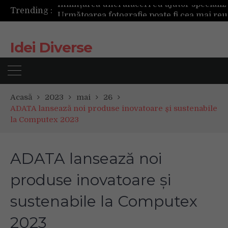
Trending :
Următoarea fotografie poate fi cea mai reușită de până acum
Mașinile de spălat și uscătoarele bazate pe inteligență artificială îți cunosc hainele mai bine decât tine
De ce reapar mirosurile din canapea după curățare? Ce se întâmplă, de fapt, în tapițerie
Idei Diverse
Tot ce trebuie sa stii inainte de Summer Well 2026. Ghidul complet pentru editia aniversara de 15 ani
Acasă
2023
mai
26
ADATA lansează noi produse inovatoare și sustenabile
la Computex 2023
ADATA lansează noi
produse inovatoare și
sustenabile la Computex
2023