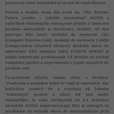
pentru un viitor sustenabil și un stil de viață eficient.
Pentru a realiza tema din acest an, “The Xtreme
Future Leader – Infinite Innovation”, ADATA a
valorificat tehnologiile emergente pentru a lansa noi
produse sustenabile și inovatoare, inclusiv cel mai
puternic SSD Gen5, modulul de memorie CXL
(Compute Express Link), modulul de memorie CAMM
(Compression Attached Memory Module), sursa de
alimentare XPG titanium (XPG FUSION 1600W) și
soluții industriale profesionale. Vă invităm să vizitați
Computex pentru a experimenta o gamă completă de
produse noi!
Președintele ADATA, Simon Chen, a declarat:
“Pandemia a schimbat stilul de viață al oamenilor, dar
hotărârea noastră de a continua să folosim
“tehnologia” pentru a aduce tot mai multe
îmbunătățiri în viața inteligentă nu s-a schimbat
niciodată. ADATA implementează ESG și așteaptă cu
nerăbdare să extindă ideea de sustenabilitate prin