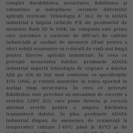
complet durabilitatea, securitatea, fiabilitatea și
robustețea și îndeplinesc cerințele diferitelor
aplicații verticale. Tehnologia A⁺ SLC de la ADATA
Industrial a împins ciclurile P/E ale produselor de
memorie flash 3D la 100K, iar compania este prima
care introduce o varietate de SSD-uri de calitate
industrială și carduri de memorie CFast pentru a
oferi soluții economice cu o durată de viață mai lungă
pentru diverse aplicații industriale. În ceea ce
privește securitatea datelor, produsele ADATA
Industrial suportă tehnologia de criptare a datelor
AES pe 256 de biți, sunt conforme cu specificațiile
TCG OPAL și rezistă atacurilor în rețea, sporind în
același timp securitatea. În ceea ce privește
fiabilitatea, este prevăzut un mecanism de corecție a
erorilor LDPC ECC care poate detecta și corecta
automat erorile pentru a asigura fidelitatea
transmiterii datelor. În plus, produsele ADATA
Industrial dispun, de asemenea, de rezistență la
temperaturi ridicate (-40°C până la 85°C) și de