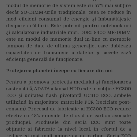
modul de memorie de sistem este cu 57% mai subțire
decât SO-DIMM-urile tradiționale, ceea ce reduce în
mod eficient consumul de energie și îmbunătățește
disiparea căldurii. Este potrivit pentru notebook-uri
și calculatoare industriale mici. DDR5 8400 MR-DIMM
este un modul de memorie dual in-line cu memorie
tampon de date de ultimă generație, care dublează
capacitatea de transmisie a datelor și accelerează
eficiența generală de funcționare.
Protejarea planetei începe cu fiecare din noi
Pentru a promova protecția mediului și funcționarea
sustenabilă, ADATA a lansat HDD extern subțire HC300
ECO și unitatea flash pivotantă UC310 ECO, ambele
utilizând în majoritate materiale PCR (reciclate post-
consum). Procesul de fabricație al HC300 ECO reduce
efectiv cu 48% emisiile de dioxid de carbon asociate
producției. Produsele din seria ECO sunt toate
obținute și fabricate la nivel local, în efortul de a
reduce și mai mult amprenta de carbon. Seria ECO