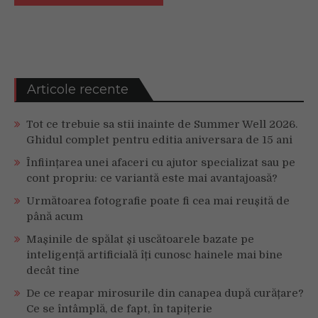
Articole recente
Tot ce trebuie sa stii inainte de Summer Well 2026.
Ghidul complet pentru editia aniversara de 15 ani
Înființarea unei afaceri cu ajutor specializat sau pe
cont propriu: ce variantă este mai avantajoasă?
Următoarea fotografie poate fi cea mai reușită de
până acum
Mașinile de spălat și uscătoarele bazate pe
inteligență artificială îți cunosc hainele mai bine
decât tine
De ce reapar mirosurile din canapea după curățare?
Ce se întâmplă, de fapt, în tapițerie