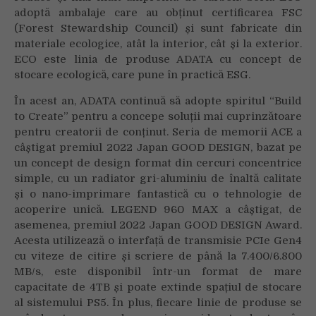
adoptă ambalaje care au obținut certificarea FSC
(Forest Stewardship Council) și sunt fabricate din
materiale ecologice, atât la interior, cât și la exterior.
ECO este linia de produse ADATA cu concept de
stocare ecologică, care pune în practică ESG.
În acest an, ADATA continuă să adopte spiritul “Build
to Create” pentru a concepe soluții mai cuprinzătoare
pentru creatorii de conținut. Seria de memorii ACE a
câștigat premiul 2022 Japan GOOD DESIGN, bazat pe
un concept de design format din cercuri concentrice
simple, cu un radiator gri-aluminiu de înaltă calitate
și o nano-imprimare fantastică cu o tehnologie de
acoperire unică. LEGEND 960 MAX a câștigat, de
asemenea, premiul 2022 Japan GOOD DESIGN Award.
Acesta utilizează o interfață de transmisie PCIe Gen4
cu viteze de citire și scriere de până la 7.400/6.800
MB/s, este disponibil într-un format de mare
capacitate de 4TB și poate extinde spațiul de stocare
al sistemului PS5. În plus, fiecare linie de produse se