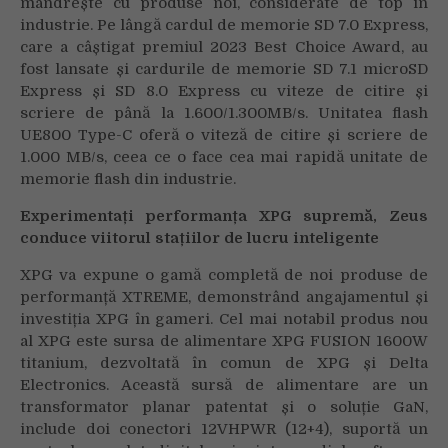
mândrește cu produse noi, considerate de top în
industrie. Pe lângă cardul de memorie SD 7.0 Express,
care a câștigat premiul 2023 Best Choice Award, au
fost lansate și cardurile de memorie SD 7.1 microSD
Express și SD 8.0 Express cu viteze de citire și
scriere de până la 1.600/1.300MB/s. Unitatea flash
UE800 Type-C oferă o viteză de citire și scriere de
1.000 MB/s, ceea ce o face cea mai rapidă unitate de
memorie flash din industrie.
Experimentați performanța XPG supremă, Zeus
conduce viitorul stațiilor de lucru inteligente
XPG va expune o gamă completă de noi produse de
performanță XTREME, demonstrând angajamentul și
investiția XPG în gameri. Cel mai notabil produs nou
al XPG este sursa de alimentare XPG FUSION 1600W
titanium, dezvoltată în comun de XPG și Delta
Electronics. Această sursă de alimentare are un
transformator planar patentat și o soluție GaN,
include doi conectori 12VHPWR (12+4), suportă un