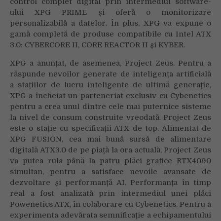
control complet digital prin intermediul software-
ului XPG PRIME și oferă o monitorizare
personalizabilă a datelor. În plus, XPG va expune o
gamă completă de produse compatibile cu Intel ATX
3.0: CYBERCORE II, CORE REACTOR II și KYBER.
XPG a anunțat, de asemenea, Project Zeus. Pentru a
răspunde nevoilor generate de inteligența artificială
a stațiilor de lucru inteligente de ultimă generație,
XPG a încheiat un parteneriat exclusiv cu Cybenetics
pentru a crea unul dintre cele mai puternice sisteme
la nivel de consum construite vreodată. Project Zeus
este o stație cu specificații ATX de top. Alimentat de
XPG FUSION, cea mai bună sursă de alimentare
digitală ATX3.0 de pe piață la ora actuală, Project Zeus
va putea rula până la patru plăci grafice RTX4090
simultan, pentru a satisface nevoile avansate de
dezvoltare și performanță AI. Performanța în timp
real a fost analizată prin intermediul unei plăci
Powenetics ATX, în colaborare cu Cybenetics. Pentru a
experimenta adevărata semnificație a echipamentului