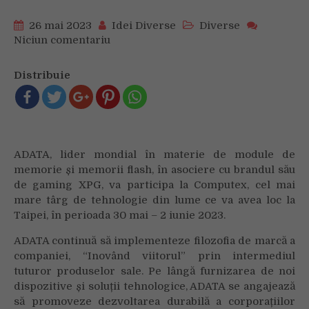
26 mai 2023
Idei Diverse
Diverse
Niciun comentariu
on
ADATA
lansează
Distribuie
noi
produse
inovatoare
și
sustenabile
ADATA, lider mondial în materie de module de
la
memorie și memorii flash, în asociere cu brandul său
Computex
de gaming XPG, va participa la Computex, cel mai
2023
mare târg de tehnologie din lume ce va avea loc la
Taipei, în perioada 30 mai – 2 iunie 2023.
ADATA continuă să implementeze filozofia de marcă a
companiei, “Inovând viitorul” prin intermediul
tuturor produselor sale. Pe lângă furnizarea de noi
dispozitive și soluții tehnologice, ADATA se angajează
să promoveze dezvoltarea durabilă a corporațiilor