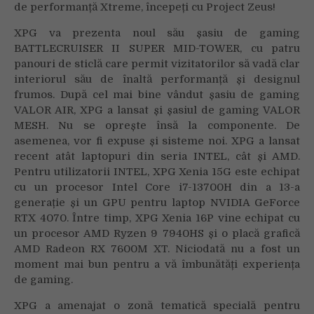
de performanță Xtreme, începeți cu Project Zeus!
XPG va prezenta noul său șasiu de gaming
BATTLECRUISER II SUPER MID-TOWER, cu patru
panouri de sticlă care permit vizitatorilor să vadă clar
interiorul său de înaltă performanță și designul
frumos. După cel mai bine vândut șasiu de gaming
VALOR AIR, XPG a lansat și șasiul de gaming VALOR
MESH. Nu se oprește însă la componente. De
asemenea, vor fi expuse și sisteme noi. XPG a lansat
recent atât laptopuri din seria INTEL, cât și AMD.
Pentru utilizatorii INTEL, XPG Xenia 15G este echipat
cu un procesor Intel Core i7-13700H din a 13-a
generație și un GPU pentru laptop NVIDIA GeForce
RTX 4070. Între timp, XPG Xenia 16P vine echipat cu
un procesor AMD Ryzen 9 7940HS și o placă grafică
AMD Radeon RX 7600M XT. Niciodată nu a fost un
moment mai bun pentru a vă îmbunătăți experiența
de gaming.
XPG a amenajat o zonă tematică specială pentru