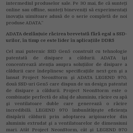
intermediul produselor sale. Pe 30 mai, fie că sunteți
online sau offline, sunteți bineveniți să experimentați
inovația uimitoare adusă de o serie completă de noi
produse ADATA.”
ADATA dezlănțuie răcirea brevetată fără egal a SSD-
urilor, în timp ce este lider în aplicațiile DDR5
Cel mai puternic SSD Gen5 construit cu tehnologie
patentată de disipare a căldurii. ADATA își
concentrează atenția asupra soluțiilor de disipare a
căldurii care îndeplinesc specificațiile next-gen și a
lansat Project NeonStorm și ADATA LEGEND 970,
două SSD-uri Gen5 care dispun de un design patentat
de disipare a căldurii. Project NeonStorm este o
combinație perfectă de aliaj de aluminiu, răcire cu apă
și ventilatoare duble care generează o răcire
incredibilă. LEGEND 970 îmbunătățește eficiența
disipării căldurii prin adoptarea aripioarelor din
aluminiu extrudat și a ventilatoarelor de dimensiuni
mari. Atât Project NeonStorm, cât și LEGEND 970