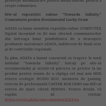
protecție antisulfurare pentru medii dificile, pentru a
crește robustețea.
Site-ul expoziției online “Towards Infinity:”
Comentariu pentru Evenimentul Lucky Draw
ADATA va lansa simultan expoziția online COMPUTEX
Digital începând cu 30 mai, oferind consumatorilor
din întreaga lume posibilitatea de a descoperi
produsele inovatoare ADATA, indiferent de fusul orar
și de restricțiile regionale.
În plus, ADATA a lansat concursul cu tragere la sorți
intitulat “Towards Infinity”. Intrați pe site-ul
evenimentului și scrieți-vă părerea cu privire la un
produs pentru ocazia de a câștiga cel mai nou HDD
extern ecologic HC300 ECO, memoria de gaming
extrem de performantă CASTER RGB DDR5 sau SSD-ul
extern de mare viteză SE900G. Pentru detalii, vă
rugăm să vizitați:
https://event.adata.com/computex2023/en