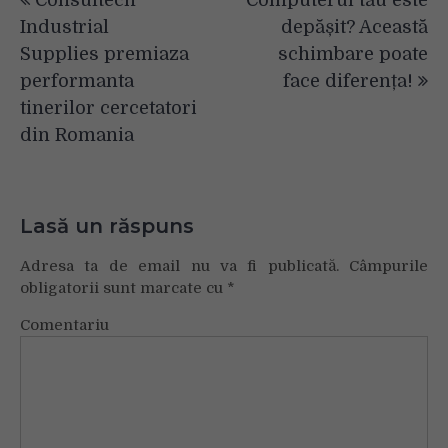
Consultech
Computerul tău este
în
Industrial
depășit? Această
articole
Supplies premiaza
schimbare poate
performanta
face diferența!
tinerilor cercetatori
din Romania
Lasă un răspuns
Adresa ta de email nu va fi publicată.
Câmpurile
obligatorii sunt marcate cu
*
Comentariu