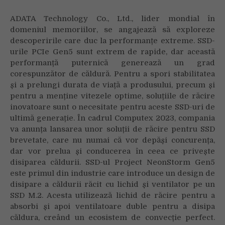
ADATA Technology Co., Ltd., lider mondial în
domeniul memoriilor, se angajează să exploreze
descoperirile care duc la performanțe extreme. SSD-
urile PCIe Gen5 sunt extrem de rapide, dar această
performanță puternică generează un grad
corespunzător de căldură. Pentru a spori stabilitatea
și a prelungi durata de viață a produsului, precum și
pentru a menține vitezele optime, soluțiile de răcire
inovatoare sunt o necesitate pentru aceste SSD-uri de
ultimă generație. În cadrul Computex 2023, compania
va anunța lansarea unor soluții de răcire pentru SSD
brevetate, care nu numai că vor depăși concurența,
dar vor prelua și conducerea în ceea ce privește
disiparea căldurii. SSD-ul Project NeonStorm Gen5
este primul din industrie care introduce un design de
disipare a căldurii răcit cu lichid și ventilator pe un
SSD M.2. Acesta utilizează lichid de răcire pentru a
absorbi și apoi ventilatoare duble pentru a disipa
căldura, creând un ecosistem de convecție perfect.