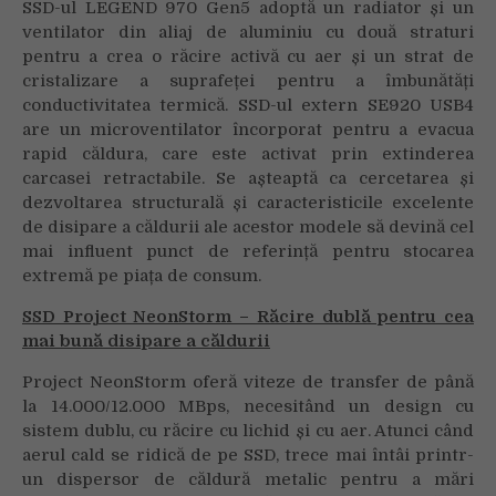
SSD-ul LEGEND 970 Gen5 adoptă un radiator și un
ventilator din aliaj de aluminiu cu două straturi
pentru a crea o răcire activă cu aer și un strat de
cristalizare a suprafeței pentru a îmbunătăți
conductivitatea termică. SSD-ul extern SE920 USB4
are un microventilator încorporat pentru a evacua
rapid căldura, care este activat prin extinderea
carcasei retractabile. Se așteaptă ca cercetarea și
dezvoltarea structurală și caracteristicile excelente
de disipare a căldurii ale acestor modele să devină cel
mai influent punct de referință pentru stocarea
extremă pe piața de consum.
SSD Project NeonStorm – Răcire dublă pentru cea
mai bună disipare a căldurii
Project NeonStorm oferă viteze de transfer de până
la 14.000/12.000 MBps, necesitând un design cu
sistem dublu, cu răcire cu lichid și cu aer. Atunci când
aerul cald se ridică de pe SSD, trece mai întâi printr-
un dispersor de căldură metalic pentru a mări