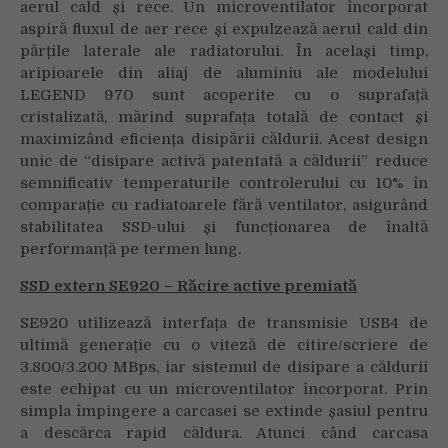
aerul cald și rece. Un microventilator încorporat
aspiră fluxul de aer rece și expulzează aerul cald din
părțile laterale ale radiatorului. În același timp,
aripioarele din aliaj de aluminiu ale modelului
LEGEND 970 sunt acoperite cu o suprafață
cristalizată, mărind suprafața totală de contact și
maximizând eficiența disipării căldurii. Acest design
unic de “disipare activă patentată a căldurii” reduce
semnificativ temperaturile controlerului cu 10% în
comparație cu radiatoarele fără ventilator, asigurând
stabilitatea SSD-ului și funcționarea de înaltă
performanță pe termen lung.
SSD extern SE920
– Răcire active premiată
SE920 utilizează interfața de transmisie USB4 de
ultimă generație cu o viteză de citire/scriere de
3.800/3.200 MBps, iar sistemul de disipare a căldurii
este echipat cu un microventilator încorporat. Prin
simpla împingere a carcasei se extinde șasiul pentru
a descărca rapid căldura. Atunci când carcasa