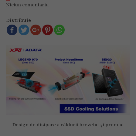
Niciun comentariu
on
Soluțiile
de
Distribuie
răcire
pentru
SSD
de
la
ADATA
debutează
la
Computex
Design de disipare a căldurii brevetat și premiat