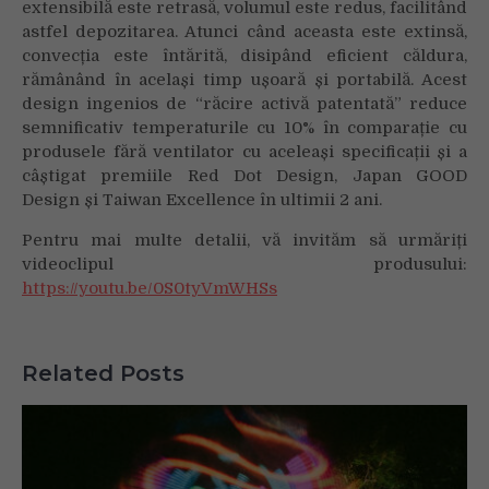
extensibilă este retrasă, volumul este redus, facilitând
astfel depozitarea. Atunci când aceasta este extinsă,
convecția este întărită, disipând eficient căldura,
rămânând în același timp ușoară și portabilă. Acest
design ingenios de “răcire activă patentată” reduce
semnificativ temperaturile cu 10% în comparație cu
produsele fără ventilator cu aceleași specificații și a
câștigat premiile Red Dot Design, Japan GOOD
Design și Taiwan Excellence în ultimii 2 ani.
Pentru mai multe detalii, vă invităm să urmăriți
videoclipul produsului:
https://youtu.be/0S0tyVmWHSs
Related Posts