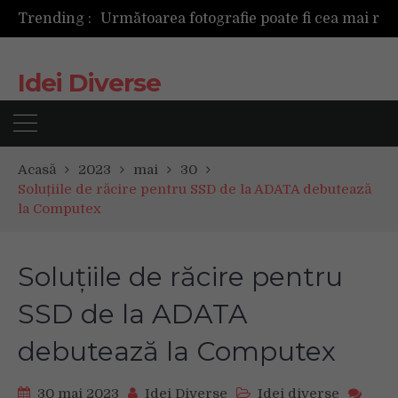
Trending :
Următoarea fotografie poate fi cea mai reușită de până acum
Mașinile de spălat și uscătoarele bazate pe inteligență artificială îți cunosc hainele mai bine decât tine
De ce reapar mirosurile din canapea după curățare? Ce se întâmplă, de fapt, în tapițerie
Idei Diverse
Tot ce trebuie sa stii inainte de Summer Well 2026. Ghidul complet pentru editia aniversara de 15 ani
Acasă
2023
mai
30
Soluțiile de răcire pentru SSD de la ADATA debutează
la Computex
Soluțiile de răcire pentru
SSD de la ADATA
debutează la Computex
30 mai 2023
Idei Diverse
Idei diverse