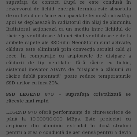
suprafața de contact. După ce este condusă în
rezervorul de lichid, energia termică este absorbită
de un lichid de răcire cu capacitate termică ridicată și
apoi se deplasează în radiatorul din aliaj de aluminiu.
Radiatorul acționează ca un mediu între lichidul de
răcire și ventilatoare. Atunci când ventilatoarele de la
ambele capete ale SSD-ului NeonStorm sunt activate,
căldura este eliminată prin convecția aerului cald și
rece. În comparație cu aripioarele de disipare a
căldurii de tip ventilator fără răcire cu lichid,
sistemul inovator ADATA de “disipare a căldurii cu
răcire dublă patentată” poate reduce temperaturile
SSD-urilor cu încă 20%.
SSD LEGEND 970
– Suprafața cristalizată se
răcește mai rapid
LEGEND 970 oferă performanțe de citire/scriere de
până la 10.000/10.000 MBps. Este proiectat cu
aripioare din aluminiu extrudat în două straturi
pentru a crea o conductă de aer densă pentru a devia