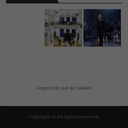
Lenjerii de pat de calitate
Folosim cookie-uri pentru a-ți oferi cea mai bună experiență pe
situl nostru web.
Poți afla mai multe despre cookie-urile pe care le folosim sau să
le dezactivezi în
setări
.
Copyright © All rights reserved.
Accept