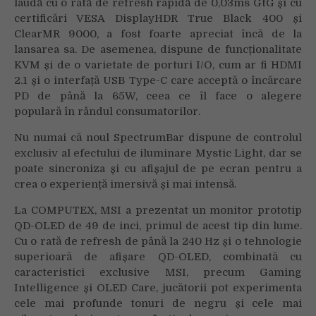
laudă cu o rată de refresh rapidă de 0,03ms GtG și cu
certificări VESA DisplayHDR True Black 400 și
ClearMR 9000, a fost foarte apreciat încă de la
lansarea sa. De asemenea, dispune de funcționalitate
KVM și de o varietate de porturi I/O, cum ar fi HDMI
2.1 și o interfață USB Type-C care acceptă o încărcare
PD de până la 65W, ceea ce îl face o alegere
populară în rândul consumatorilor.
Nu numai că noul SpectrumBar dispune de controlul
exclusiv al efectului de iluminare Mystic Light, dar se
poate sincroniza și cu afișajul de pe ecran pentru a
crea o experiență imersivă și mai intensă.
La COMPUTEX, MSI a prezentat un monitor prototip
QD-OLED de 49 de inci, primul de acest tip din lume.
Cu o rată de refresh de până la 240 Hz și o tehnologie
superioară de afișare QD-OLED, combinată cu
caracteristici exclusive MSI, precum Gaming
Intelligence și OLED Care, jucătorii pot experimenta
cele mai profunde tonuri de negru și cele mai