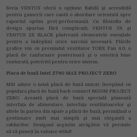
Seria VENTUS oferă o opțiune fiabilă și accesibilă
pentru gamerii care caută o abordare orientată spre
raportul optim preț-performanță. Cu filozofia de
design spartan fără complicații, VENTUS 3X și
VENTUS 2X BLACK păstrează elementele esențiale
pentru a îndeplini orice sarcină necesară. Plăcile
grafice vin cu premiatul ventilator TORX Fan 4.0, o
placă de ranforsare posterioară și o estetică bine
conturată, potrivită pentru orice sistem.
Placa de bază Intel Z790 MAX PROJECT ZERO
MSI aduce o nouă placă de bază unicat, începând cu
populara placă de bază back-connect B650M PROJECT
ZERO. Această placă de bază specială plasează
interfața de alimentare, interfața ventilatoarelor și
altele în partea din spate a plăcii de bază, permițând o
gestionare mult mai simplă și mai elegantă a
cablurilor. Designul argintiu atrăgător vă permite
să vă puneți în valoare stilul!