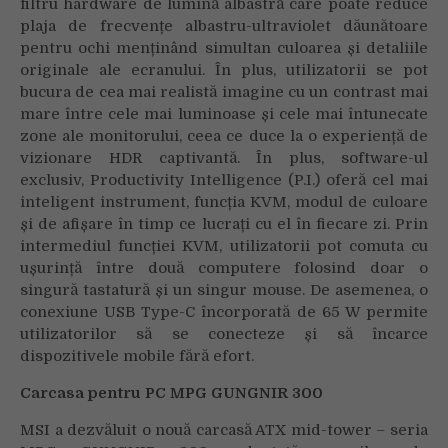
filtru hardware de lumină albastră care poate reduce
plaja de frecvențe albastru-ultraviolet dăunătoare
pentru ochi menținând simultan culoarea și detaliile
originale ale ecranului. În plus, utilizatorii se pot
bucura de cea mai realistă imagine cu un contrast mai
mare între cele mai luminoase și cele mai întunecate
zone ale monitorului, ceea ce duce la o experiență de
vizionare HDR captivantă. În plus, software-ul
exclusiv, Productivity Intelligence (P.I.) oferă cel mai
inteligent instrument, funcția KVM, modul de culoare
și de afișare în timp ce lucrați cu el în fiecare zi. Prin
intermediul funcției KVM, utilizatorii pot comuta cu
ușurință între două computere folosind doar o
singură tastatură și un singur mouse. De asemenea, o
conexiune USB Type-C încorporată de 65 W permite
utilizatorilor să se conecteze și să încarce
dispozitivele mobile fără efort.
Carcasa pentru PC MPG GUNGNIR 300
MSI a dezvăluit o nouă carcasă ATX mid-tower – seria