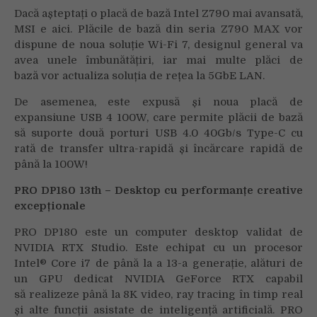
Dacă așteptați o placă de bază Intel Z790 mai avansată,
MSI e aici. Plăcile de bază din seria Z790 MAX vor
dispune de noua soluție Wi-Fi 7, designul general va
avea unele îmbunătățiri, iar mai multe plăci de
bază vor actualiza soluția de rețea la 5GbE LAN.
De asemenea, este expusă și noua placă de
expansiune USB 4 100W, care permite plăcii de bază
să suporte două porturi USB 4.0 40Gb/s Type-C cu
rată de transfer ultra-rapidă și încărcare rapidă de
până la 100W!
PRO DP180 13th – Desktop cu performan
ț
e creative
excep
ț
ionale
PRO DP180 este un computer desktop validat de
NVIDIA RTX Studio. Este echipat cu un procesor
Intel® Core i7 de până la a 13-a generație, alături de
un GPU dedicat NVIDIA GeForce RTX capabil
să realizeze până la 8K video, ray tracing în timp real
și alte funcții asistate de inteligență artificială. PRO