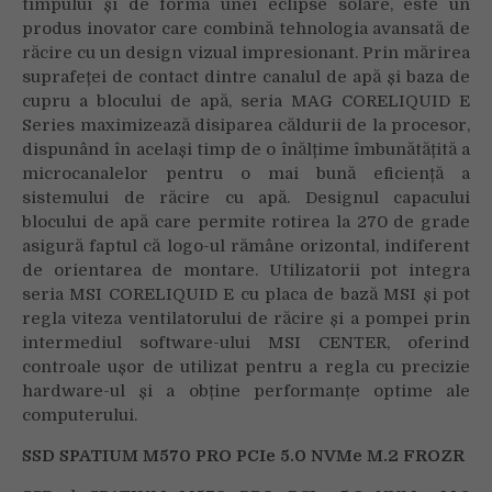
timpului și de forma unei eclipse solare, este un
produs inovator care combină tehnologia avansată de
răcire cu un design vizual impresionant. Prin mărirea
suprafeței de contact dintre canalul de apă și baza de
cupru a blocului de apă, seria MAG CORELIQUID E
Series maximizează disiparea căldurii de la procesor,
dispunând în același timp de o înălțime îmbunătățită a
microcanalelor pentru o mai bună eficiență a
sistemului de răcire cu apă. Designul capacului
blocului de apă care permite rotirea la 270 de grade
asigură faptul că logo-ul rămâne orizontal, indiferent
de orientarea de montare. Utilizatorii pot integra
seria MSI CORELIQUID E cu placa de bază MSI și pot
regla viteza ventilatorului de răcire și a pompei prin
intermediul software-ului MSI CENTER, oferind
controale ușor de utilizat pentru a regla cu precizie
hardware-ul și a obține performanțe optime ale
computerului.
SSD SPATIUM M570 PRO PCIe 5.0 NVMe M.2 FROZR