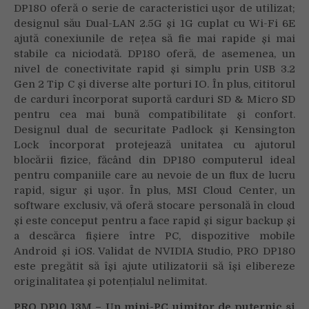
DP180 oferă o serie de caracteristici ușor de utilizat;
designul său Dual-LAN 2.5G și 1G cuplat cu Wi-Fi 6E
ajută conexiunile de rețea să fie mai rapide și mai
stabile ca niciodată. DP180 oferă, de asemenea, un
nivel de conectivitate rapid și simplu prin USB 3.2
Gen 2 Tip C și diverse alte porturi IO. În plus, cititorul
de carduri încorporat suportă carduri SD & Micro SD
pentru cea mai bună compatibilitate și confort.
Designul dual de securitate Padlock și Kensington
Lock încorporat protejează unitatea cu ajutorul
blocării fizice, făcând din DP180 computerul ideal
pentru companiile care au nevoie de un flux de lucru
rapid, sigur și ușor. În plus, MSI Cloud Center, un
software exclusiv, vă oferă stocare personală în cloud
și este conceput pentru a face rapid și sigur backup și
a descărca fișiere între PC, dispozitive mobile
Android și iOS. Validat de NVIDIA Studio, PRO DP180
este pregătit să își ajute utilizatorii să își elibereze
originalitatea și potențialul nelimitat.
PRO DP10 13M – Un mini-PC uimitor de puternic
ș
i