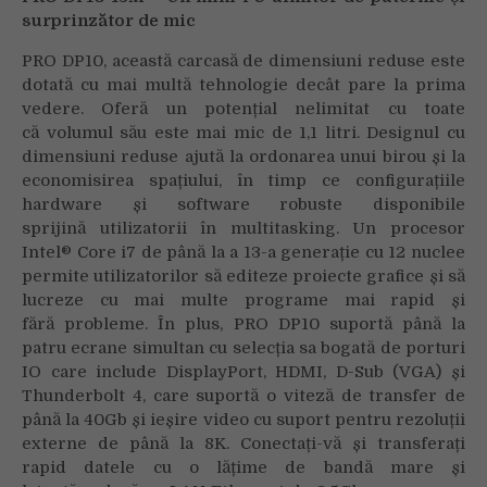
surprinzător de mic
PRO DP10, această carcasă de dimensiuni reduse este
dotată cu mai multă tehnologie decât pare la prima
vedere. Oferă un potențial nelimitat cu toate
că volumul său este mai mic de 1,1 litri. Designul cu
dimensiuni reduse ajută la ordonarea unui birou și la
economisirea spațiului, în timp ce configurațiile
hardware și software robuste disponibile
sprijină utilizatorii în multitasking. Un procesor
Intel® Core i7 de până la a 13-a generație cu 12 nuclee
permite utilizatorilor să editeze proiecte grafice și să
lucreze cu mai multe programe mai rapid și
fără probleme. În plus, PRO DP10 suportă până la
patru ecrane simultan cu selecția sa bogată de porturi
IO care include DisplayPort, HDMI, D-Sub (VGA) și
Thunderbolt 4, care suportă o viteză de transfer de
până la 40Gb și ieșire video cu suport pentru rezoluții
externe de până la 8K. Conectați-vă și transferați
rapid datele cu o lățime de bandă mare și