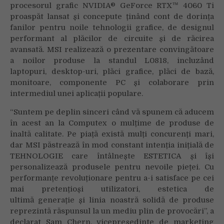
procesorul grafic NVIDIA® GeForce RTX™ 4060 Ti
proaspăt lansat și concepute ținând cont de dorința
fanilor pentru noile tehnologii grafice, de designul
performant al plăcilor de circuite și de răcirea
avansată. MSI realizează o prezentare convingătoare
a noilor produse la standul L0818, incluzând
laptopuri, desktop-uri, plăci grafice, plăci de bază,
monitoare, componente PC și colaborare prin
intermediul unei aplicații populare.
“Suntem pe deplin sinceri când vă spunem că aducem
în acest an la Computex o mulțime de produse de
înaltă calitate. Pe piață există mulți concurenți mari,
dar MSI păstrează în mod constant intenția inițială de
TEHNOLOGIE care întâlnește ESTETICA și își
personalizează produsele pentru nevoile pieței. Cu
performanțe revoluționare pentru a-i satisface pe cei
mai pretențioși utilizatori, estetica de
ultimă generație și linia noastră solidă de produse
reprezintă răspunsul la un mediu plin de provocări”, a
declarat Sam Chern, vicepreședinte de marketing