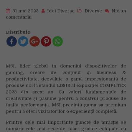
31 mai 2023
Idei Diverse
Diverse
Niciun
comentariu
on
MSI
lansează
Distribuie
o
serie
de
produse
noi
MSI, lider global în domeniul dispozitivelor de
în
gaming, creare de conținut și business &
cadrul
productivitate, dezvăluie o gamă impresionantă de
unei
prezentări
produse noi la standul L0818 al expoziției COMPUTEX
de
2023 din acest an. Cu valori fundamentale de
excepție
creativitate și pasiune pentru a construi produse de
la
înaltă performanță, MSI prezintă gama sa premium
COMPUTEX
pentru a oferi vizitatorilor o experiență completă.
2023
Printre cele mai importante puncte de atracție se
numără cele mai recente plăci grafice echipate cu