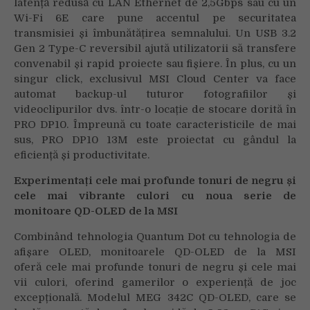
latență redusă cu LAN Ethernet de 2,5Gbps sau cu un
Wi-Fi 6E care pune accentul pe securitatea
transmisiei și îmbunătățirea semnalului. Un USB 3.2
Gen 2 Type-C reversibil ajută utilizatorii să transfere
convenabil și rapid proiecte sau fișiere. În plus, cu un
singur click, exclusivul MSI Cloud Center va face
automat backup-ul tuturor fotografiilor și
videoclipurilor dvs. într-o locație de stocare dorită în
PRO DP10. Împreună cu toate caracteristicile de mai
sus, PRO DP10 13M este proiectat cu gândul la
eficiență și productivitate.
Experimenta
ț
i cele mai profunde tonuri de negru
ș
i
cele mai vibrante culori cu noua serie de
monitoare QD-OLED de la MSI
Combinând tehnologia Quantum Dot cu tehnologia de
afișare OLED, monitoarele QD-OLED de la MSI
oferă cele mai profunde tonuri de negru și cele mai
vii culori, oferind gamerilor o experiență de joc
excepțională. Modelul MEG 342C QD-OLED, care se