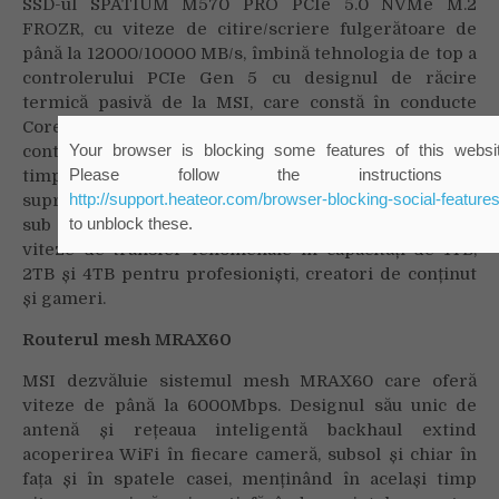
SSD-ul SPATIUM M570 PRO PCIe 5.0 NVMe M.2
FROZR, cu viteze de citire/scriere fulgerătoare de
până la 12000/10000 MB/s, îmbină tehnologia de top a
controlerului PCIe Gen 5 cu designul de răcire
termică pasivă de la MSI, care constă în conducte
Core Pipes amplasate optim care acoperă complet
controlerul și modulul flash, transferând în același
timp căldura de-a lungul unui radiator de
suprafață pentru o trecere eficientă a fluxului de aer
sub un capac elegant cu finisaj dublu, dezlănțuind
viteze de transfer fenomenale în capacități de 1TB,
2TB și 4TB pentru profesioniști, creatori de conținut
și gameri.
Routerul mesh MRAX60
MSI dezvăluie sistemul mesh MRAX60 care oferă
viteze de până la 6000Mbps. Designul său unic de
antenă și rețeaua inteligentă backhaul extind
acoperirea WiFi în fiecare cameră, subsol și chiar în
fața și în spatele casei, menținând în același timp