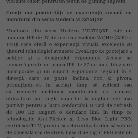
vibrante culori pentru un festin de gaming suprem.
Crea
ț
i noi posibilit
ă
ț
i de experien
ț
ă
vizual
ă
cu
monitorul din seria Modern MD272QXP
Monitorul din seria Modern MD272QXP este un
monitor IPS de 27 de inci cu rezoluție WQHD (2560 x
1440) care oferă o experiență vizuală excelentă cu
ajutorul tehnologiei avansate EyesErgo de protejare a
ochilor și a designului ergonomic. Acesta se
remarcă printr-un panou IPS de 27 de inci, difuzoare
încorporate și un suport ergonomic reglabil în 4
direcții, care se poate înclina, roti și pivota,
permițându-vă în același timp să ridicați sau
să reduceți înălțimea monitorului; ca urmare,
utilizatorii pot regla suportul la unghiul cel mai
potrivit pentru a lucra confortabil. O rată de refresh
de 100 Hz asigură o derulare lină, în timp ce
tehnologiile Anti-Flicker și Less Blue Light PRO,
certificate TUV, previn ca ochii utilizatorilor să sufere
de oboseală sau de stres. Less Blue Light PRO este un