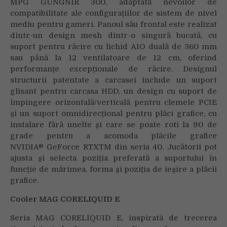
MPG GUNGNIR 300, adaptată nevoilor de
compatibilitate ale configurațiilor de sistem de nivel
mediu pentru gameri. Panoul său frontal este realizat
dintr-un design mesh dintr-o singură bucată, cu
Your browser is blocking some features of this
suport pentru răcire cu lichid AIO duală de 360 mm
website. Please follow the instructions at
sau până la 12 ventilatoare de 12 cm, oferind
http://support.heateor.com/browser-blocking-social-
performanțe excepționale de răcire. Designul
features/
to unblock these.
structurii patentate a carcasei include un suport
glisant pentru carcasa HDD, un design cu suport de
împingere orizontală/verticală pentru clemele PCIE
și un suport omnidirecțional pentru plăci grafice, cu
instalare fără unelte și care se poate roti la 90 de
grade pentru a acomoda plăcile grafice
NVIDIA® GeForce RTXTM din seria 40. Jucătorii pot
ajusta și selecta poziția preferată a suportului în
funcție de mărimea, forma și poziția de ieșire a plăcii
grafice.
Cooler MAG CORELIQUID E
Seria MAG CORELIQUID E, inspirată de trecerea