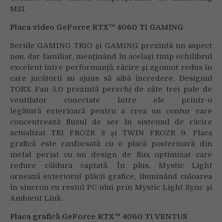
MSI.
Placa video GeForce RTX™ 4060 Ti GAMING
Seriile GAMING TRIO și GAMING prezintă un aspect
nou, dar familiar, menținând în același timp echilibrul
excelent între performanță, răcire și zgomot redus în
care jucătorii au ajuns să aibă încredere. Designul
TORX Fan 5.0 prezintă perechi de câte trei pale de
ventilator conectate între ele printr-o
legătură exterioară pentru a crea un contur care
concentrează fluxul de aer în sistemul de răcire
actualizat TRI FROZR 3 și TWIN FROZR 9. Placa
grafică este ranforsată cu o placă posterioară din
metal periat cu un design de flux optimizat care
reduce căldura captată. În plus, Mystic Light
ornează exteriorul plăcii grafice, iluminând culoarea
în sincron cu restul PC-ului prin Mystic Light Sync și
Ambient Link.
Placa grafică GeForce RTX™ 4060 Ti VENTUS