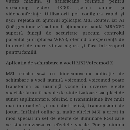
viteza maximă și satisfăcând cerințele pentru
streaming video 4K/8K, jocuri online și
videoconferințe. Utilizatorii pot configura rapid și
ușor rețeaua cu ajutorul aplicației MSI Router, iar AI
QoS gestionează automat lățimea de bandă. MRAX60
suportă funcții de securitate precum controlul
parental și criptarea WPA3, oferind o experiență de
internet de mare viteză sigură și fără întreruperi
pentru familii.
Aplica
ț
ia de schimbare a vocii MSI Voicemod X
MSI colaborează cu binecunoscuta aplicație de
schimbare a vocii numită Voicemod. Voicemod poate
transforma cu ușurință vocile în diverse efecte
speciale fără a fi nevoie de sintetizatoare sau plăci de
sunet suplimentare, oferind o transmisiune live mult
mai interactivă și mai distractivă, transmisiuni de
jocuri, întâlniri online și multe altele! MSI a creat în
mod special un set de efecte de iluminare RGB care
se sincronizează cu efectele vocale. Pur și simplu