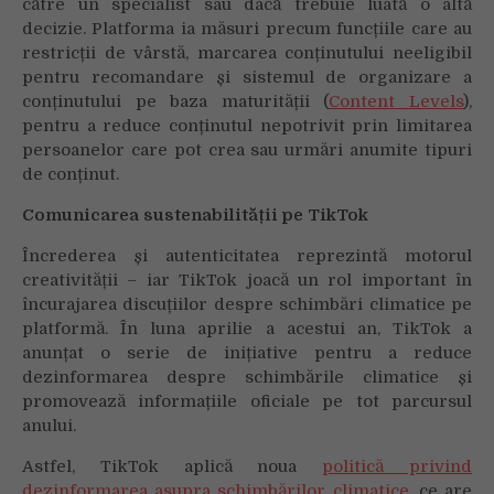
către un specialist sau dacă trebuie luată o altă
decizie. Platforma ia măsuri precum funcțiile care au
restricții de vârstă, marcarea conținutului neeligibil
pentru recomandare și sistemul de organizare a
conținutului pe baza maturității (
Content Levels
),
pentru a reduce conținutul nepotrivit prin limitarea
persoanelor care pot crea sau urmări anumite tipuri
de conținut.
Comunicarea sustenabilității pe TikTok
Încrederea și autenticitatea reprezintă motorul
creativității – iar TikTok joacă un rol important în
încurajarea discuțiilor despre schimbări climatice pe
platformă. În luna aprilie a acestui an, TikTok a
anunțat o serie de inițiative pentru a reduce
dezinformarea despre schimbările climatice și
promovează informațiile oficiale pe tot parcursul
anului.
Astfel, TikTok aplică noua
politică privind
dezinformarea asupra schimbărilor climatice
, ce are