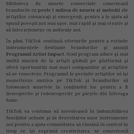
Biblioteca de sunete comerciale conectează
brandurile cu
peste 1 milion de sunete și melodii
ale
artiștilor consacrați și emergenți, pentru a le ajuta să
spună povești noi mai ușor, mai rapid și mai creativ și
să interacționeze cu audiențe noi.
În plus, TikTok continuă eforturile pentru a extinde
instrumentele destinate brandurilor și anunță
Programul Artist Impact
. Noul program aduce și mai
multă muzică de la artiști globali pe platformă și
oferă oportunități mai mari companiilor și artiștilor
să se conecteze. Programul le permite artiștilor să își
monetizeze muzica pe TikTok și brandurilor să
folosească sunetele în conținutul lor pentru a fi
descoperite și redescoperite pe piețele din întreaga
lume.
TikTok va continua să investească în îmbunătățirea
funcțiilor actuale și în dezvoltarea unor instrumente
noi pentru a ajuta comunitatea să rămână în control în
timp ce își exprimă creativitatea, se conectează