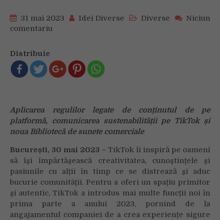
31 mai 2023
Idei Diverse
Diverse
Niciun
comentariu
on
Noile
instrumente
Distribuie
introduse
de
TikTok
în
prima
Aplicarea regulilor legate de conținutul de pe
jumătate
platformă, comunicarea sustenabilității pe TikTok și
a
noua Bibliotecă de sunete comerciale
anului
2023
București, 30 mai 2023 –
TikTok îi inspiră pe oameni
să își împărtășească creativitatea, cunoștințele și
pasiunile cu alții în timp ce se distrează și aduc
bucurie comunității. Pentru a oferi un spațiu primitor
și autentic, TikTok a introdus mai multe funcții noi în
prima parte a anului 2023, pornind de la
angajamentul companiei de a crea experiențe sigure