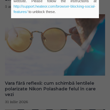
website. Please follow the instructions at
http://support.heateor.com/browser-blocking-social-
5 august 2026
features/
to unblock these.
Vara fără reflexii: cum schimbă lentilele
polarizate Nikon Polashade felul în care
vezi
31 iulie 2026