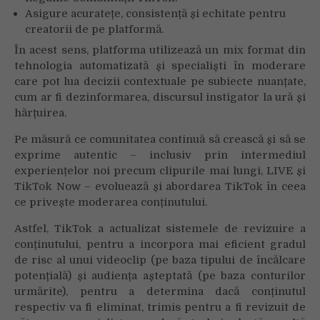
Asigure acuratețe, consistență și echitate pentru
creatorii de pe platformă.
În acest sens, platforma utilizează un mix format din
tehnologia automatizată și specialiști în moderare
care pot lua decizii contextuale pe subiecte nuanțate,
cum ar fi dezinformarea, discursul instigator la ură și
hărțuirea.
Pe măsură ce comunitatea continuă să crească și să se
exprime autentic – inclusiv prin intermediul
experiențelor noi precum clipurile mai lungi, LIVE și
TikTok Now – evoluează și abordarea TikTok în ceea
ce privește moderarea conținutului.
Astfel, TikTok a actualizat sistemele de revizuire a
conținutului, pentru a incorpora mai eficient gradul
de risc al unui videoclip (pe baza tipului de încălcare
potențială) și audiența așteptată (pe baza conturilor
urmărite), pentru a determina dacă conținutul
respectiv va fi eliminat, trimis pentru a fi revizuit de