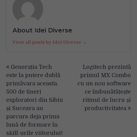
About Idei Diverse
View all posts by Idei Diverse →
Navigare
Generația Tech
Logitech prezintă
în
este la putere dublă
primul MX Combo
articole
primăvara aceasta.
cu un nou software
500 de tineri
ce îmbunătățește
exploratori din Sibiu
ritmul de lucru și
și Suceava au
productivitatea
parcurs deja prima
lună de formare în
skill-urile viitorului!