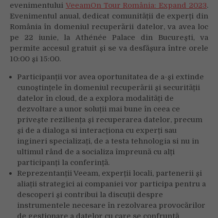
evenimentului
VeeamOn Tour România: Expand 2023
.
Evenimentul anual, dedicat comunității de experți din
România în domeniul recuperării datelor, va avea loc
pe 22 iunie, la Athénée Palace din București, va
permite accesul gratuit și se va desfășura între orele
10:00 și 15:00.
Participanții vor avea oportunitatea de a-și extinde
cunoștințele în domeniul recuperării și securității
datelor în cloud, de a explora modalități de
dezvoltare a unor soluții mai bune în ceea ce
privește reziliența și recuperarea datelor, precum
și de a dialoga si interacționa cu experți sau
ingineri specializați, de a testa tehnologia si nu in
ultimul rând de a socializa împreună cu alți
participanți la conferință.
Reprezentanții Veeam, experții locali, partenerii și
aliații strategici ai companiei vor participa pentru a
descoperi și contribui la discuții despre
instrumentele necesare în rezolvarea provocărilor
de gestionare a datelor cu care se confruntă