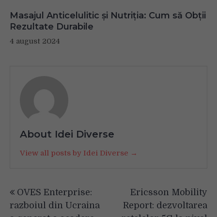
Masajul Anticelulitic și Nutriția: Cum să Obții
Rezultate Durabile
4 august 2024
About Idei Diverse
View all posts by Idei Diverse →
Navigare
OVES Enterprise:
Ericsson Mobility
în
razboiul din Ucraina
Report: dezvoltarea
articole