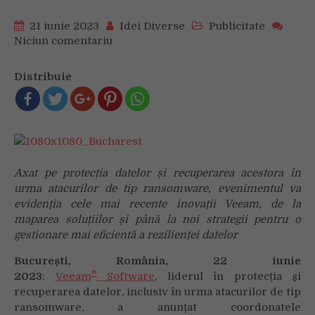
21 iunie 2023
Idei Diverse
Publicitate
Niciun comentariu
on
Veeam
anunta
Distribuie
evenimentul
VeeamON
Tour
in
Romania:
Expand
Axat pe protecția datelor și recuperarea acestora în
2023
urma atacurilor de tip ransomware, evenimentul va
evidenția cele mai recente inovații Veeam, de la
maparea soluțiilor și până la noi strategii pentru o
gestionare mai eficientă a rezilienței datelor
București, România, 22 iunie
®
202
3
:
Veeam
Software
, liderul în protecția și
recuperarea datelor, inclusiv în urma atacurilor de tip
ransomware, a anunțat coordonatele