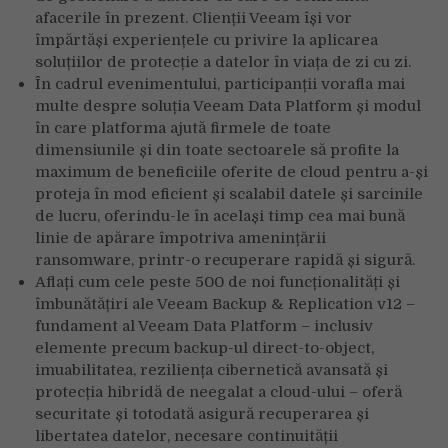
afacerile în prezent. Clienții Veeam își vor
împărtăși experiențele cu privire la aplicarea
soluțiilor de protecție a datelor în viața de zi cu zi.
În cadrul evenimentului, participanții vorafla mai
multe despre soluția Veeam Data Platform și modul
în care platforma ajută firmele de toate
dimensiunile și din toate sectoarele să profite la
maximum de beneficiile oferite de cloud pentru a-și
proteja în mod eficient și scalabil datele și sarcinile
de lucru, oferindu-le în același timp cea mai bună
linie de apărare împotriva amenințării
ransomware, printr-o recuperare rapidă și sigură.
Aflați cum cele peste 500 de noi funcționalități și
îmbunătățiri ale Veeam Backup & Replication v12 –
fundament al Veeam Data Platform – inclusiv
elemente precum backup-ul direct-to-object,
imuabilitatea, reziliența cibernetică avansată și
protecția hibridă de neegalat a cloud-ului – oferă
securitate și totodată asigură recuperarea și
libertatea datelor, necesare continuității