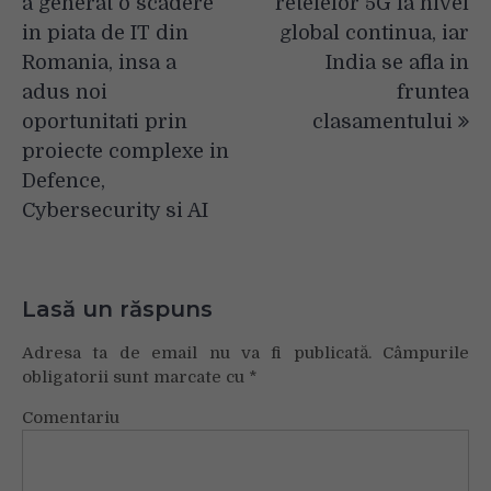
a generat o scadere
retelelor 5G la nivel
in piata de IT din
global continua, iar
Romania, insa a
India se afla in
adus noi
fruntea
oportunitati prin
clasamentului
proiecte complexe in
Defence,
Cybersecurity si AI
Lasă un răspuns
Adresa ta de email nu va fi publicată.
Câmpurile
obligatorii sunt marcate cu
*
Comentariu