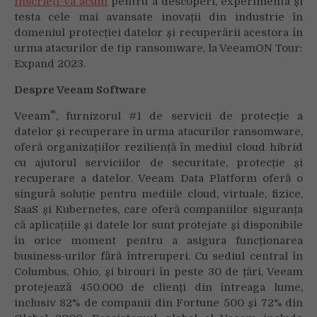
Înscrieți-vă acum
pentru a descoperi, experimenta și
testa cele mai avansate inovații din industrie în
domeniul protecției datelor și recuperării acestora în
urma atacurilor de tip ransomware, la VeeamON Tour:
Expand 2023.
Despre Veeam Software
®
Veeam
, furnizorul #1 de servicii de protecție a
datelor și recuperare în urma atacurilor ransomware,
oferă organizațiilor reziliență în mediul cloud hibrid
cu ajutorul serviciilor de securitate, protecție și
recuperare a datelor. Veeam Data Platform oferă o
singură soluție pentru mediile cloud, virtuale, fizice,
SaaS și Kubernetes, care oferă companiilor siguranța
că aplicațiile și datele lor sunt protejate și disponibile
în orice moment pentru a asigura funcționarea
business-urilor fără întreruperi. Cu sediul central în
Columbus, Ohio, și birouri în peste 30 de țări, Veeam
protejează 450.000 de clienți din întreaga lume,
inclusiv 82% de companii din Fortune 500 și 72% din