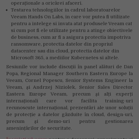
operaționale a oricărei afaceri.
Testarea tehnologiilor in cadrul laboratoarelor
Veeam Hands On Labs, in care vor putea fi utilizate
pentru a intelege si invata atat produsele Veeam cat
si cum pot fi ele utilizate pentru a atinge obiectivele
de business, cum ar fi a asigura protectia impotriva
ransomware, protectia datelor din propriul
datacenter sau din cloud, protectia datelor din
Microsoft 365, a mediilor Kubernetes si altele.
Sesiunile vor include discuții în panel alături de Dan
Popa, Regional Manager Southern Eastern Europe la
Veeam, Cornel Popescu, Senior Systems Engineer la
Veeam, și Andrzej Niziolek, Senior Sales Director
Eastern Europe Veeam, precum și alți experți
internaționali care vor facilita training-uri
recunoscute internațional, prezentări ale unor soluții
de protecție a datelor găzduite în cloud, design-uri,
precum și demo-uri pentru gestionarea
amenințărilor de securitate.