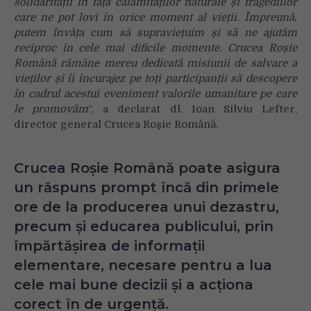
solidarității în fața calamităților naturale și tragediilor
care ne pot lovi în orice moment al vieții. Împreună,
putem învăța cum să supraviețuim și să ne ajutăm
reciproc în cele mai dificile momente. Crucea Roșie
Română rămâne mereu dedicată misiunii de salvare a
vieților și îi încurajez pe toți participanții să descopere
în cadrul acestui eveniment valorile umanitare pe care
le promovăm
“, a declarat dl. Ioan Silviu Lefter,
director general Crucea Roșie Română.
Crucea Roșie Română poate asigura
un răspuns prompt încă din primele
ore de la producerea unui dezastru,
precum și educarea publicului, prin
împărtășirea de informații
elementare, necesare pentru a lua
cele mai bune decizii și a acționa
corect în de urgență.