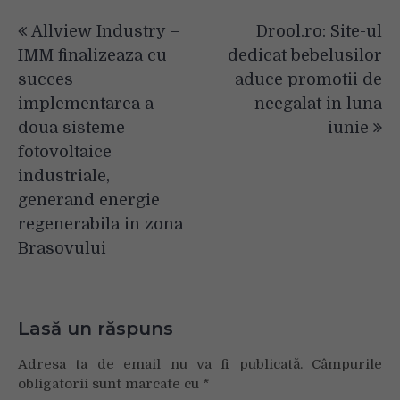
Navigare
Allview Industry –
Drool.ro: Site-ul
în
IMM finalizeaza cu
dedicat bebelusilor
articole
succes
aduce promotii de
implementarea a
neegalat in luna
doua sisteme
iunie
fotovoltaice
industriale,
generand energie
regenerabila in zona
Brasovului
Lasă un răspuns
Adresa ta de email nu va fi publicată.
Câmpurile
obligatorii sunt marcate cu
*