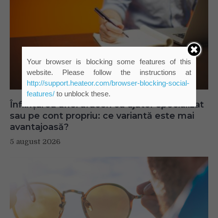
Your browser is blocking some features of this
website. Please follow the instructions at
http://support.heateor.com/browser-blocking-social-
features/
to unblock these.
Înființarea unei afaceri cu ajutor specializat
sau pe cont propriu: ce variantă este mai
avantajoasă?
5 august 2026