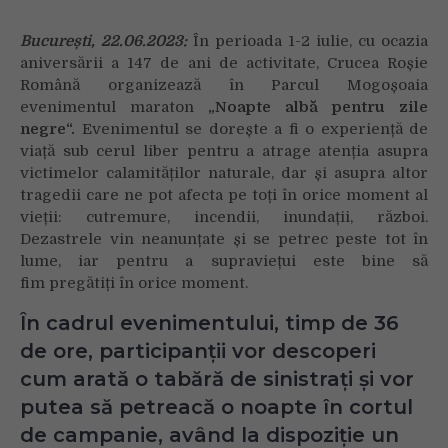
negre
–
București, 22.06.2023:
În perioada 1-2 iulie, cu ocazia
vino
aniversării a 147 de ani de activitate, Crucea Roșie
să
Română organizează în Parcul Mogoșoaia
afli
evenimentul maraton
„Noapte albă pentru zile
de
negre“.
Evenimentul se dorește a fi o experiență de
la
Crucea
viață sub cerul liber pentru a atrage atenția asupra
Roșie
victimelor calamităților naturale, dar și asupra altor
Română
tragedii
care ne pot afecta pe toți în orice moment al
ce
vieții: cutremure, incendii, inundații, război.
trebuie
Dezastrele vin neanunțate și se petrec peste tot în
făcut
lume, iar pentru a supraviețui este bine să
în
fim pregătiți în orice moment.
cazul
unui
În cadrul evenimentului, timp de 36
dezastru
de ore, participanții vor descoperi
cum arată o tabără de sinistrați și vor
putea să petreacă o noapte în cortul
de campanie, având la dispoziție un