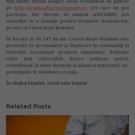
Mai multe detalii despre acest eveniment se găsesc
pe
http://noaptealba.crucearosie.ro
. Cei care nu pot
participa, dar doresc să susțină activitățile, pot
contribui cu o donație pentru victimele dezastrelor,
pe site-ul Crucii Roșii Române.
În fiecare zi, de 147 de ani, Crucea Roșie Română este
prezentă cu devotament și implicare în comunități și
dezvoltă necontenit proiecte umanitare, dedicate
celor mai vulnerabili dintre semenii noștri,
contribuind în toate formele la alinarea suferinței lor,
protejându-le sănătatea și viața.
În slujba binelui, cerul este limita!
Related Posts