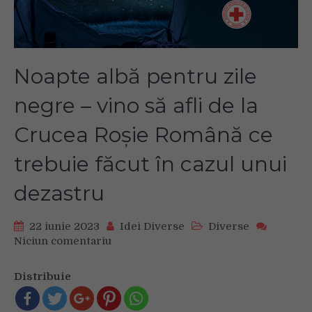
Noapte albă pentru zile
negre – vino să afli de la
Crucea Roșie Română ce
trebuie făcut în cazul unui
dezastru
22 iunie 2023
Idei Diverse
Diverse
Niciun comentariu
on
Noapte
albă
Distribuie
pentru
zile