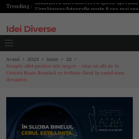
Trending :
Următoarea fotografie poate fi cea mai reușită de până acum
Mașinile de spălat și uscătoarele bazate pe inteligență artificială îți cunosc hainele mai bine decât tine
De ce reapar mirosurile din canapea după curățare? Ce se întâmplă, de fapt, în tapițerie
Idei Diverse
Tot ce trebuie sa stii inainte de Summer Well 2026. Ghidul complet pentru editia aniversara de 15 ani
Acasă
2023
iunie
22
Noapte albă pentru zile negre – vino să afli de la
Crucea Roșie Română ce trebuie făcut în cazul unui
dezastru