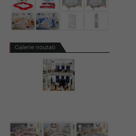
e
n
n
i
e
Galerie noutati
e
a
-
l
t
i