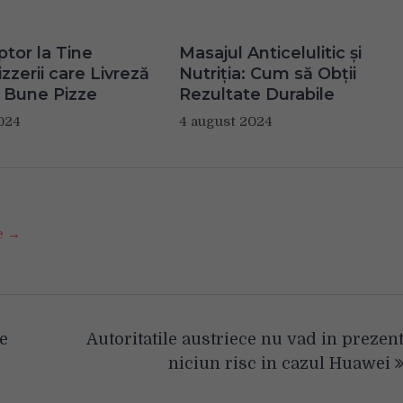
ptor la Tine
Masajul Anticelulitic și
zzerii care Livreză
Nutriția: Cum să Obții
 Bune Pizze
Rezultate Durabile
024
4 august 2024
se →
e
Autoritatile austriece nu vad in prezen
niciun risc in cazul Huawei