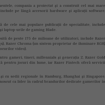
nentele, compania a proiectat și a construit cel mai mar
include pe lângă accesorii hardware și aplicații software
e cele mai populare publicații de specialitate, includ
i laptop-urile de gaming Blade.
sită de peste 175 de milioane de utilizatori, include Raze
ngs), Razer Chroma (un sistem proprietar de iluminare RGB
ocurilor video).
ntru gameri, tineri, millennials și generația Z. Razer Gol
tă pentru jocuri din lume, iar Razer Fintech oferă servici
a și cu sedii regionale în Hamburg, Shanghai și Singapore
unoscut ca lider în cadrul brandurilor dedicate gamerilor î