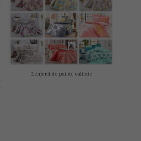
ă
t
e
e
e
e
e
3
Lenjerii de pat de calitate
i
o
r
-
g
0