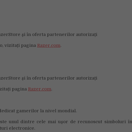
erStore și în oferta partenerilor autorizați
, vizitați pagina
Razer.com
.
erStore și în oferta partenerilor autorizați
zitați pagina
Razer.com
.
dedicat gamerilor la nivel mondial.
este unul dintre cele mai ușor de recunoscut simboluri î
turi electronice.