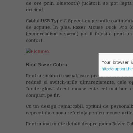
de ore prin Bluetooth) jucătorii se pot lupta,
oricând.
Cablul USB Type C Speedflex permite o alimenta
de acțiune. În plus, Razer Mouse Dock Pro (
(comercializat separat) pot fi folosite pentr
confort.
Your browser is
Noul Razer Cobra
http://support.h
Pentru jucătorii casual, care preferă conexiune
redusă și switch-urile ultrarezistente, cele
”underglow”. Acest mouse este cel mai bun e
compact, pe fir.
Cu un design remarcabil, opțiuni de personali
reprezintă o nouă referință pentru mouse-urile
Pentru mai multe detalii despre gama Razer Cob