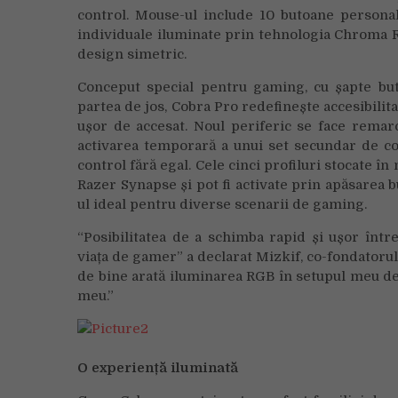
control. Mouse-ul include 10 butoane personal
individuale iluminate prin tehnologia Chroma RG
design simetric.
Conceput special pentru gaming, cu șapte buto
partea de jos, Cobra Pro redefinește accesibilit
ușor de accesat. Noul periferic se face remar
activarea temporară a unui set secundar de co
control fără egal. Cele cinci profiluri stocate î
Razer Synapse și pot fi activate prin apăsarea b
ul ideal pentru diverse scenarii de gaming.
“Posibilitatea de a schimba rapid și ușor într
viața de gamer” a declarat Mizkif, co-fondatoru
de bine arată iluminarea RGB în setupul meu de 
meu.”
O experiență iluminată