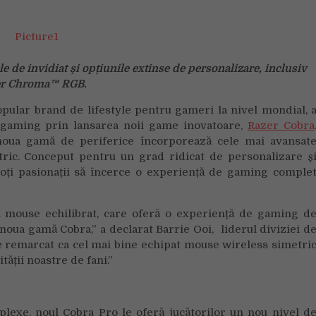
uri
cobra
pro
si
 de invidiat și opțiunile extinse de personalizare, inclusiv
cobra
–
er Chroma™ RGB.
O
pular brand de lifestyle pentru gameri la nivel mondial, 
noua
 gaming prin lansarea noii game inovatoare,
Razer Cobra
gama
, noua gamă de periferice încorporează cele mai avansat
perfecta
tric. Conceput pentru un grad ridicat de personalizare ș
pentru
toți pasionații să încerce o experiență de gaming comple
joaca
n mouse echilibrat, care oferă o experiență de gaming d
 noua gamă Cobra,” a declarat Barrie Ooi, liderul diviziei d
e remarcat ca cel mai bine echipat mouse wireless simetri
ății noastre de fani.”
exe, noul Cobra Pro le oferă jucătorilor un nou nivel d