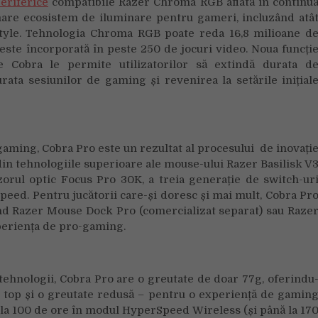
eriferice
compatibile Razer Chroma RGB aflată în continu
re ecosistem de iluminare pentru gameri, incluzând atâ
style. Tehnologia Chroma RGB poate reda 16,8 milioane d
 este încorporată în peste 250 de jocuri video. Noua funcți
Cobra le permite utilizatorilor să extindă durata d
rata sesiunilor de gaming și revenirea la setările inițial
gaming, Cobra Pro este un rezultat al procesului de inovați
din tehnologiile superioare ale mouse-ului Razer Basilisk V
orul optic Focus Pro 30K, a treia generație de switch-ur
eed. Pentru jucătorii care-și doresc și mai mult, Cobra Pr
ind Razer Mouse Dock Pro (comercializat separat) sau Raze
periența de pro-gaming.
 tehnologii, Cobra Pro are o greutate de doar 77g, oferindu
 de top și o greutate redusă – pentru o experiență de gamin
 la 100 de ore în modul HyperSpeed Wireless (și până la 17