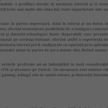
izabile, 5 profiluri stocate în memoria internă și 11 zon
B (cele mai multe din clasa lui), toate împachetate într-u
ane în partea superioară, două în lateral și un buton î
atea, oferind nenumărate posibilități de a configura comenz
cat și datorită tehnologiei Razer Hypershift, care permit
menzi pe aceleași butoane, oferind astfel o experiență d
n memoria internă pot fi configurate cu ușurință prin aplicați
utonului situat în partea de jos a mouse-ului, făcând mouse
e setările preferate mi-au îmbunătățit în mod considerabi
l OTK și streamer pe Twitch. “De asemenea, este uimitor câ
gaming. Adăugă atât de multă culoare și distracție biroulu