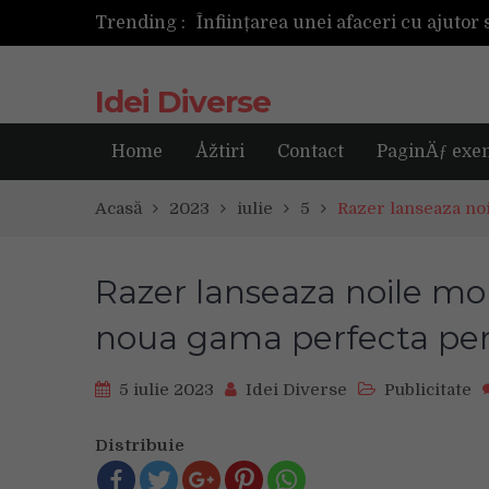
Trending :
Cum ar fi dacă ceasul tău s-ar ant
Idei Diverse
Home
Åžtiri
Contact
PaginÄƒ exe
Acasă
2023
iulie
5
Razer lanseaza no
Razer lanseaza noile mou
noua gama perfecta pen
5 iulie 2023
Idei Diverse
Publicitate
Distribuie