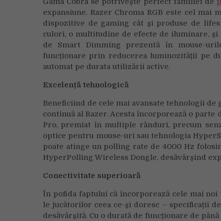
Gama Cobra se potrivește perfect familiei de
p
expansiune. Razer Chroma RGB este cel mai ma
dispozitive de gaming cât și produse de life
culori, o multitudine de efecte de iluminare, și
de Smart Dimming prezentă în mouse-urile 
funcționare prin reducerea luminozității pe du
automat pe durata utilizării active.
Excelență tehnologică
Beneficiind de cele mai avansate tehnologii de 
continuă al Razer. Acesta încorporează o parte 
Pro, premiat în multiple rânduri, precum senz
optice pentru mouse-uri sau tehnologia HyperSp
poate atinge un polling rate de 4000 Hz folos
HyperPolling Wireless Dongle, desăvârșind ex
Conectivitate superioară
În pofida faptului că încorporează cele mai noi
le jucătorilor ceea ce-și doresc – specificații
desăvârșită. Cu o durată de funcționare de până