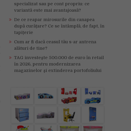
specializat sau pe cont propriu: ce
variantă este mai avantajoasă?
De ce reapar mirosurile din canapea
după curățare? Ce se întâmplă, de fapt, în
tapițerie
Cum ar fi dacă ceasul tău s-ar antrena
a
alături de tine?
.
TAG investește 500.000 de euro în retail
e
în 2026, pentru modernizarea
i
magazinelor și extinderea portofoliului
t
e
e
c
e