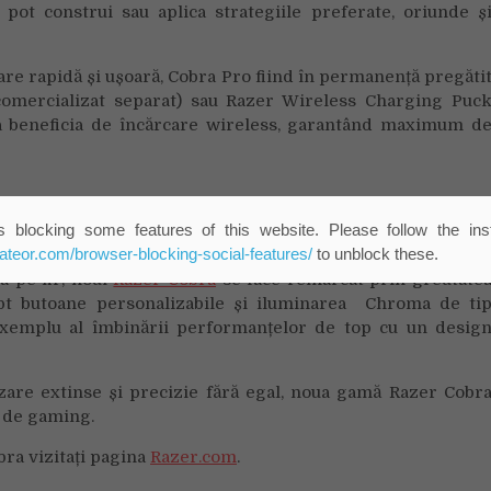
 pot construi sau aplica strategiile preferate, oriunde ș
re rapidă și ușoară, Cobra Pro fiind în permanență pregăti
comercializat separat) sau Razer Wireless Charging Puc
u a beneficia de încărcare wireless, garantând maximum d
 blocking some features of this website. Please follow the inst
eateor.com/browser-blocking-social-features/
to unblock these.
a pe fir, noul
Razer Cobra
se face remarcat prin greutate
 opt butoane personalizabile și iluminarea Chroma de ti
xemplu al îmbinării performanțelor de top cu un desig
zare extinse și precizie fără egal, noua gamă Razer Cobr
 de gaming.
ra vizitați pagina
Razer.com
.