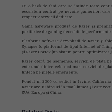
Cu o bază de fani care se întinde toate conti
ecosistem centrat pe nevoile gamerilor, care 
respectiv servicii dedicate.
Gama hardware produsă de Razer și premiată d
periferice de gaming deosebit de performante ș
Platforma software dezvoltată de Razer și folo
Synapse (o platformă de tipul Internet of Thi
și Razer Cortex (un sistem pentru optimizarea j
Razer oferă, de asemenea, servicii de plată pe
este unul dintre cele mai mari servicii de pla
fintech pe piețele emergente.
Fondat în 2005 cu sediul în Irvine, Californi
Razer are 19 birouri în toată lumea și este rec
SUA, Europa și China.
Related Posts