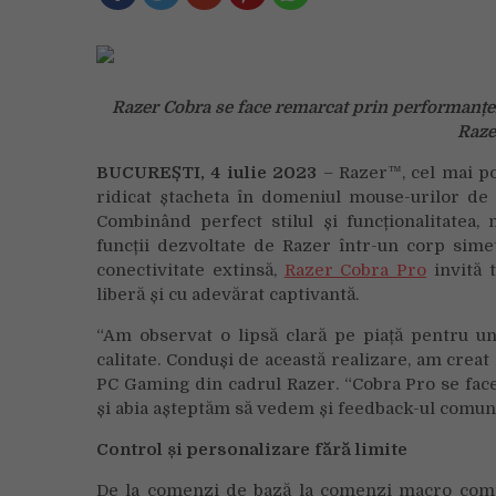
Razer Cobra se face remarcat prin performanțele
Raz
BUCUREȘTI, 4 iulie 2023
– Razer™, cel mai po
ridicat ștacheta în domeniul mouse-urilor de
Combinând perfect stilul și funcționalitatea
funcții dezvoltate de Razer într-un corp sime
conectivitate extinsă,
Razer Cobra Pro
invită 
liberă și cu adevărat captivantă.
“Am observat o lipsă clară pe piață pentru u
calitate. Conduși de această realizare, am creat
PC Gaming din cadrul Razer. “Cobra Pro se fac
și abia așteptăm să vedem și feedback-ul comunit
Control și personalizare fără limite
De la comenzi de bază la comenzi macro compl