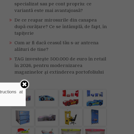
specializat sau pe cont propriu: ce
variantă este mai avantajoasă?
De ce reapar mirosurile din canapea
după curățare? Ce se întâmplă, de fapt, în
tapițerie
Cum ar fi dacă ceasul tău s-ar antrena
alături de tine?
TAG investește 500.000 de euro în retail
în 2026, pentru modernizarea
magazinelor și extinderea portofoliului
ructions at