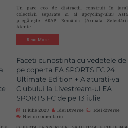
Parcul
Un parc eco de distracții, construit în jurul
eco
colectării separate și al upcycling-ului! Asta
de
pregătește ASAP România (Armata Selectării
distracții
Atente…
al
ASAP
România
Read More
va
fi
din
Faceti cunostinta cu vedetele de
nou
a
pe coperta EA SPORTS FC 24
la
Electric
Ultimate Edition + Alaturati-va
Castle,
te
Clubului la Livestream-ul EA
în
parteneriat
SPORTS FC de pe 13 iulie
cu
Lidl
11 iulie 2023
Idei Diverse
Idei diverse
România.
on
Niciun comentariu
Ce
Faceti
jocuri
de-a
COPERTA EA SPORTS FC 24 ULTIMATE EDITION A