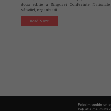
800
doua ediție a Singurei Conferințe Național
de
Vânzări, organizată…
profesioniști
români
au
Read More
participat
la
cea
de-
a
doua
ediție
a
Conferinței
Naționale
de
Vânzări,
organizate
de
Arta
de
Folosim cookie-uri pe
Copyright © All rights reserved.
Poți afla mai multe d
a