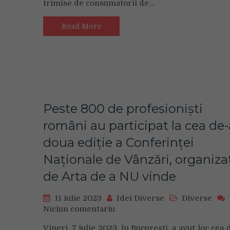
trimise de consumatorii de…
si
banci,
cu
Read More
30%
mai
multe
fata
de
anul
trecut.
Peste 800 de profesioniști
Conciliatorii
români au participat la cea de-
CSALB
explica
doua ediție a Conferinței
cele
mai
Naționale de Vânzări, organiza
importante
de Arta de a NU vinde
cazuri
de
11 iulie 2023
Idei Diverse
Diverse
anul
Niciun comentariu
on
acesta
Peste
Vineri, 7 iulie 2023, în București, a avut loc cea 