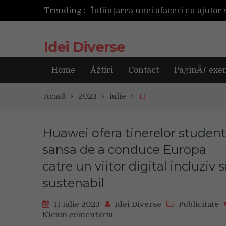
Trending :
Cum ar fi dacă ceasul tău s-ar ant
Idei Diverse
Home
Åžtiri
Contact
PaginÄƒ exe
Acasă
2023
iulie
11
Huawei ofera tinerelor studen
sansa de a conduce Europa
catre un viitor digital incluziv s
sustenabil
11 iulie 2023
Idei Diverse
Publicitate
Niciun comentariu
on
Huawei