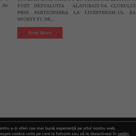
cunostinta
și
e de
FOST DEZVALUITA ALATURATI-VA CLUBULUI
cu
workshopuri
PRIN PARTICIPAREA LA LIVESTREAM-UL EA
vedetele
îi
SPORTS FC DE…
de
așteaptă
pe
pe
coperta
Read More
participanți
EA
între
SPORTS
19-
FC
23
24
iulie,
Ultimate
la
Edition
Bonțida
+
Alaturati-
va
Clubului
la
Livestream-
ul
EA
SPORTS
ntru a-ți oferi cea mai bună experiență pe situl nostru web.
espre cookie-urile pe care le folosim sau să le dezactivezi în
setări
.
FC