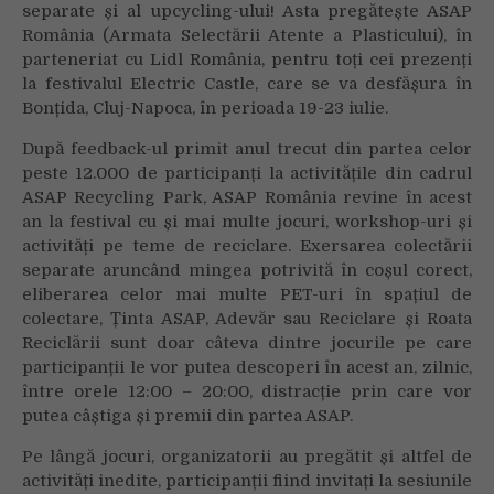
separate și al upcycling-ului! Asta pregătește ASAP
fi
România (Armata Selectării Atente a Plasticului), în
din
nou
parteneriat cu Lidl România, pentru toți cei prezenți
la
la festivalul Electric Castle, care se va desfășura în
Electric
Bonțida, Cluj-Napoca, în perioada 19-23 iulie.
Castle,
După feedback-ul primit anul trecut din partea celor
în
peste 12.000 de participanți la activitățile din cadrul
parteneriat
ASAP Recycling Park, ASAP România revine în acest
cu
Lidl
an la festival cu și mai multe jocuri, workshop-uri și
România.
activități pe teme de reciclare. Exersarea colectării
Ce
separate aruncând mingea potrivită în coșul corect,
jocuri
eliberarea celor mai multe PET-uri în spațiul de
și
colectare, Ținta ASAP, Adevăr sau Reciclare și Roata
workshopuri
Reciclării sunt doar câteva dintre jocurile pe care
îi
participanții le vor putea descoperi în acest an, zilnic,
așteaptă
între orele 12:00 – 20:00, distracție prin care vor
pe
putea câștiga și premii din partea ASAP.
participanți
între
Pe lângă jocuri, organizatorii au pregătit și altfel de
19-
activități inedite, participanții fiind invitați la sesiunile