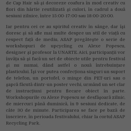
23
de Cap Hair să-și decoreze coafura în mod creativ cu
iulie,
flori din hârtie reutilizată și culori, în cadrul a două
la
sesiuni zilnice, între 15:00-17:00 sau 18:00-20:00.
Bonțida
Iar pentru cei ce au spiritul creativ în sânge, dar își
doresc și să afle mai multe despre un stil de viață cu
respect față de mediu, ASAP pregătește o serie de
workshopuri de upcycling cu Alexe Popescu,
designer și profesor la UNARTE. Aici, participanții vor
învăța să-și facă un set de obiecte utile pentru festival
și nu numai, dând astfel o nouă întrebuințare
plasticului. Își vor putea confecționa singuri un suport
de telefon, un portofel, o minge din PET-uri sau o
șapcă făcută dintr-un poster vechi, urmând un set clar
de instrucțiuni pentru fiecare obiect în parte.
Workshopurile cu Alexe Popescu se desfășoară zilnic,
de miercuri până duminică, în 9 sesiuni dedicate, de
câte 30 de minute. Participarea se face pe bază de
înscriere, în perioada festivalului, chiar la cortul ASAP
Recycling Park.