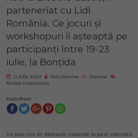
parteneriat cu Lidl
România. Ce jocuri și
workshopuri îi așteaptă pe
participanți între 19-23
iulie, la Bonțida
11 iulie 2023
Idei Diverse
Diverse
Niciun comentariu
on
Parcul
eco
Distribuie
de
distracții
al
ASAP
România
Un parc eco de distracții, construit în jurul colectării
va