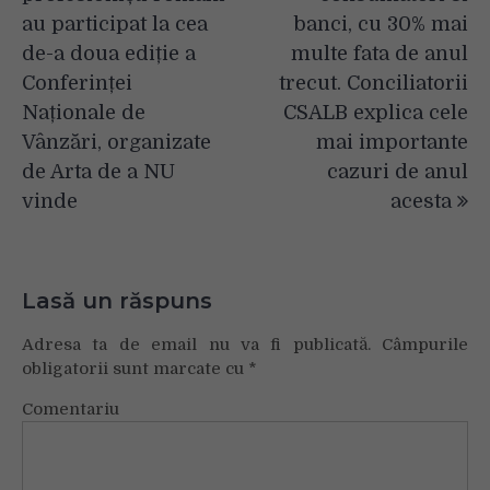
articole
au participat la cea
banci, cu 30% mai
de-a doua ediție a
multe fata de anul
Conferinței
trecut. Conciliatorii
Naționale de
CSALB explica cele
Vânzări, organizate
mai importante
de Arta de a NU
cazuri de anul
vinde
acesta
Lasă un răspuns
Adresa ta de email nu va fi publicată.
Câmpurile
obligatorii sunt marcate cu
*
Comentariu