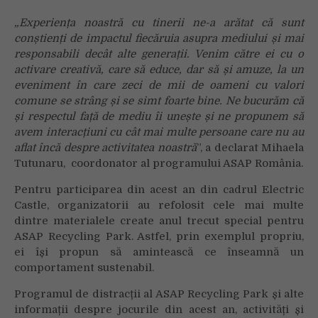
„Experiența noastră cu tinerii ne-a arătat că sunt
conștienți de impactul fiecăruia asupra mediului și mai
responsabili decât alte generații. Venim către ei cu o
activare creativă, care să educe, dar să și amuze, la un
eveniment în care zeci de mii de oameni cu valori
comune se strâng și se simt foarte bine. Ne bucurăm că
și respectul față de mediu îi unește și ne propunem să
avem interacțiuni cu cât mai multe persoane care nu au
aflat încă despre activitatea noastră
”, a declarat Mihaela
Tutunaru, coordonator al programului ASAP România.
Pentru participarea din acest an din cadrul Electric
Castle, organizatorii au refolosit cele mai multe
dintre materialele create anul trecut special pentru
ASAP Recycling Park. Astfel, prin exemplul propriu,
ei își propun să amintească ce înseamnă un
comportament sustenabil.
Programul de distracții al ASAP Recycling Park și alte
informații despre jocurile din acest an, activități și