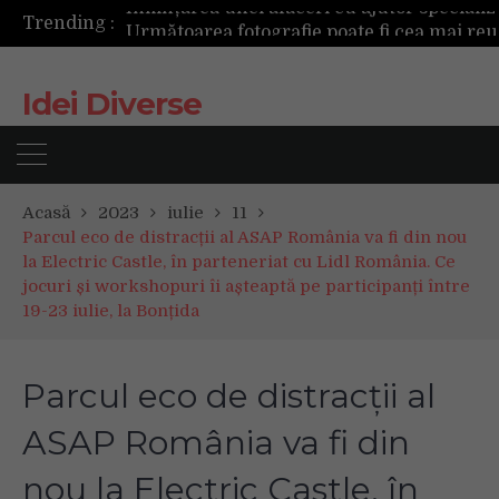
Trending :
Următoarea fotografie poate fi cea mai reușită de până acum
Mașinile de spălat și uscătoarele bazate pe inteligență artificială îți cunosc hainele mai bine decât tine
De ce reapar mirosurile din canapea după curățare? Ce se întâmplă, de fapt, în tapițerie
Idei Diverse
Tot ce trebuie sa stii inainte de Summer Well 2026. Ghidul complet pentru editia aniversara de 15 ani
Acasă
2023
iulie
11
Parcul eco de distracții al ASAP România va fi din nou
la Electric Castle, în parteneriat cu Lidl România. Ce
jocuri și workshopuri îi așteaptă pe participanți între
19-23 iulie, la Bonțida
Parcul eco de distracții al
ASAP România va fi din
nou la Electric Castle, în