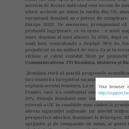
serviciu de fiecare dată când este nevoie de su
aduce accizele pe tutun la media din UE, atun
europeană. Românii au o putere de cumpărare
Europe 2022
.
De asemenea, presupunând că am
profundă îngrijorare, ce va urma – o nouă maj
mare dușman al unei afaceri. În 2010, după ce 
nouă luni, contrabanda a depășit 36%! Au fost
prejudiciat cu un miliard de euro. Ca și în trecu
viziune și calcul contabil făcut pe genunchi
Communications JTI România, Moldova și Bul
„România riscă să piardă progresele semnificativ
țara noastră a înregistrat un minim istoric al pi
explozia acestui fenomen. La ce poate duce o po
Your browser is
Franței, care s-a confruntat anul trecut cu un n
http://support.h
39%. Situația României este însă mult mai c
externă a UE, în condițiile unui război la grani
adresa siguranţei naţionale, iar nivelul traficu
perspectiva aderării României la Schengen. Efo
sprijinite și de companiile de tutun, ar putea fi