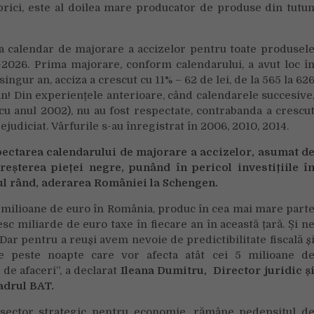
abrici, este al doilea mare producator de produse din tutu
lea calendar de majorare a accizelor pentru toate produsel
-2026. Prima majorare, conform calendarului, a avut loc î
singur an, acciza a crescut cu 11% – 62 de lei, de la 565 la 62
 an! Din experiențele anterioare, când calendarele succesive
cu anul 2002), nu au fost respectate, contrabanda a crescu
rejudiciat. Vârfurile s-au înregistrat în 2006, 2010, 2014.
pectarea calendarului de majorare a accizelor, asumat d
eșterea pieței negre, punând în pericol investițiile î
imul rând, aderarea României la Schengen.
milioane de euro în România, produc în cea mai mare part
c miliarde de euro taxe în fiecare an în această țară. Și n
Dar pentru a reuși avem nevoie de predictibilitate fiscală ș
ute peste noapte care vor afecta atât cei 5 milioane d
de afaceri”, a declarat
Ileana Dumitru, Director juridic ș
cadrul BAT.
 sector strategic pentru economie, rămâne pedepsitul d