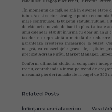
rândul său
Dragoș Bucurenci, Director Externa
„În momentul de față, se află în diverse etape d
tutun. Acest sector strategic pentru economia
mare contribuabil la bugetul statului.Tutunul a 
de câte ori e nevoie de bani în plus. La toate 
unui calendar stabilit în urmă cu doar un an și 
taxelor nu reprezintă o metodă de reducere a
garanteaza cresterea incasarilor la buget. Co
neagră, cu consecințele grave deja știute: pr
precizat
A
drian Pirău, Market Manager, Imper
Conform ultimului studiu al companiei indepe
trecut, contrabanda a intrat pe trend de creșter
înseamnă pierderi anualizate la buget de 350 m
Related Posts
Înființarea unei afaceri cu
Vara fără