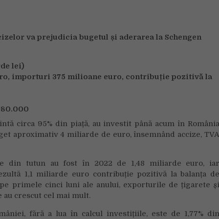
de
serviciu
cizelor
va
prejudici
a
bugetul și aderarea la Schengen
de lei)
uro, importuri 375 milioane euro, contribuție pozitivă la
 ~80.000
intă circa 95% din piață, au investit până acum în Români
buget aproximativ 4 miliarde de euro, însemnând accize, TV
e din tutun au fost în 2022 de 1,48 miliarde euro, ia
ultă 1,1 miliarde euro contribuție pozitivă la balanța d
pe primele cinci luni ale anului, exporturile de țigarete ș
e au crescut cel mai mult.
niei, fără a lua în calcul investițiile, este de 1,77% di