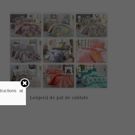
a
a
r
u
i
e
t
e
&
,
a
l
ructions at
a
Lenjerii de pat de calitate
ă
a
n
,
a