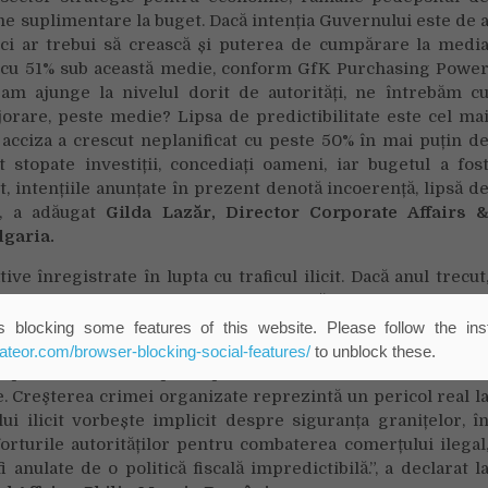
me suplimentare la buget. Dacă intenția Guvernului este de 
ci ar trebui să crească și puterea de cumpărare la medi
 cu 51% sub această medie, conform GfK Purchasing Powe
 ajunge la nivelul dorit de autorități, ne întrebăm c
orare, peste medie? Lipsa de predictibilitate este cel ma
acciza a crescut neplanificat cu peste 50% în mai puțin d
 stopate investiții, concediați oameni, iar bugetul a fos
t, intențiile anunțate în prezent denotă incoerență, lipsă d
”, a adăugat
Gilda
Lazăr, Director Corporate Affairs 
garia.
e înregistrate în lupta cu traficul ilicit. Dacă anul trecut
eței negre de țigarete, o creștere bruscă a taxelor va duce l
litică de creștere agresivă a accizelor putem vedea în cazu
 blocking some features of this website. Please follow the inst
ivel-record al traficului ilicit de țigarete, care a ajuns l
eateor.com/browser-blocking-social-features/
to unblock these.
omplexă: avem de apărat peste 2.000 de km de frontier
țe. Creşterea crimei organizate reprezintă un pericol real l
lui ilicit vorbește implicit despre siguranța granițelor, î
rturile autorităților pentru combaterea comerțului ilegal
 anulate de o politică fiscală impredictibilă.”, a declarat l