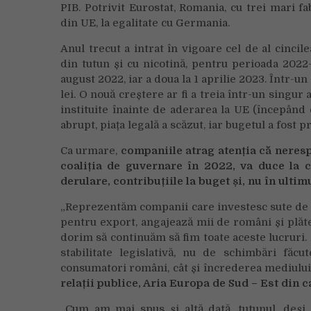
PIB. Potrivit Eurostat, Romania, cu trei mari f
din UE, la egalitate cu Germania.
Anul trecut a intrat în vigoare cel de al cinci
din tutun și cu nicotină, pentru perioada 2022
august 2022, iar a doua la 1 aprilie 2023. Într-un 
lei. O nouă creștere ar fi a treia într-un singur
instituite înainte de aderarea la UE (începând 
abrupt, piața legală a scăzut, iar bugetul a fost p
Ca urmare,
companiile atrag atenția că neres
coaliția de guvernare în 2022, va duce la cr
derulare, contribuțiile la buget și, nu în ult
„Reprezentăm companii care investesc sute de 
pentru export, angajează mii de români și plătes
dorim să continuăm să fim toate aceste lucruri. 
stabilitate legislativă, nu de schimbări făc
consumatori români, cât și încrederea mediului 
relații publice, Aria Europa de Sud – Est din 
„Cum am mai spus și altă dată, tutunul, deși