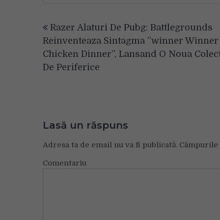
Navigare
Razer Alaturi De Pubg: Battlegrounds
în
Reinventeaza Sintagma ”winner Winner
articole
Chicken Dinner”, Lansand O Noua Colect
De Periferice
Lasă un răspuns
Adresa ta de email nu va fi publicată.
Câmpurile 
Comentariu