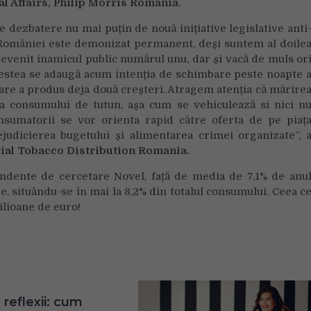
l Affairs, Philip Morris România
.
e dezbatere nu mai puțin de nouă inițiative legislative anti
 României este demonizat permanent, deși suntem al doile
devenit inamicul public numărul unu, dar și vacă de muls or
acestea se adaugă acum intenția de schimbare peste noapte 
care a produs deja două creșteri. Atragem atenția că mărire
 consumului de tutun, așa cum se vehiculează si nici n
nsumatorii se vor orienta rapid către oferta de pe piaț
ejudicierea bugetului și alimentarea crimei organizate”, 
ial Tobacco Distribution Romania.
ndente de cercetare Novel, față de media de 7,1% de anu
e, situându-se în mai la 8,2% din totalul consumului. Ceea c
ilioane de euro!
 reflexii: cum