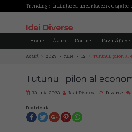
Trending :
Următoarea fotografie poate fi ce
Idei Diverse
Home
Åžtiri
Contact
PaginÄƒ exe
Acasă
2023
iulie
12
Tutunul, pilon al
Tutunul, pilon al econom
12 iulie 2023
Idei Diverse
Diverse
Distribuie