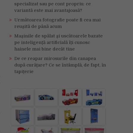
specializat sau pe cont propriu: ce
variantă este mai avantajoasă?
Următoarea fotografie poate fi cea mai
reușită de până acum
Mașinile de spălat și uscătoarele bazate
pe inteligență artificială îți cunosc
hainele mai bine decât tine
De ce reapar mirosurile din canapea
după curățare? Ce se întâmplă, de fapt, în
tapițerie
a
A
r
e
i
n