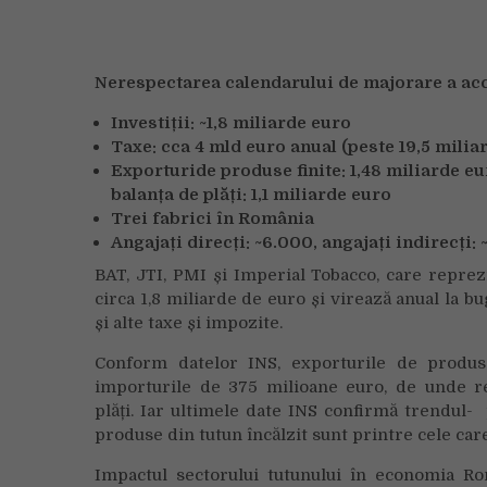
Nerespectarea calendarului de majorare a ac
Investiț
ii: ~1,8 miliarde euro
Taxe: cca 4 mld euro anual (peste 19,5 miliar
Exporturi
de produse finite
: 1,48 miliarde e
balanța de plăți: 1,1 miliarde euro
Trei fabrici în România
Angajați direcți: ~6.000
, angajați indirecți:
BAT, JTI, PMI și Imperial Tobacco, care reprez
circa 1,8 miliarde de euro și virează anual la 
și alte taxe și impozite.
Conform datelor INS, exporturile de produs
importurile de 375 milioane euro, de unde rez
plăți. Iar ultimele date INS confirmă trendul- 
produse din tutun încălzit sunt printre cele car
Impactul sectorului tutunului în economia Româ