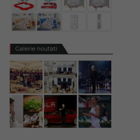
n
e
n
6
,
Galerie noutati
t
e
n
e
e
i
e
i
e