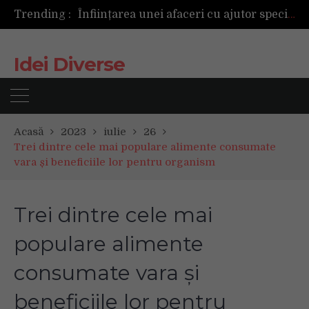
Trending :
Înființarea unei afaceri cu ajutor specializat sau pe cont propriu: ce variantă este mai avantajoasă?
Următoarea fotografie poate fi cea mai reușită de până acum
Mașinile de spălat și uscătoarele bazate pe inteligență artificială îți cunosc hainele mai bine decât tine
Idei Diverse
De ce reapar mirosurile din canapea după curățare? Ce se întâmplă, de fapt, în tapițerie
Tot ce trebuie sa stii inainte de Summer Well 2026. Ghidul complet pentru editia aniversara de 15 ani
Acasă
2023
iulie
26
Trei dintre cele mai populare alimente consumate
vara și beneficiile lor pentru organism
Trei dintre cele mai
populare alimente
consumate vara și
beneficiile lor pentru