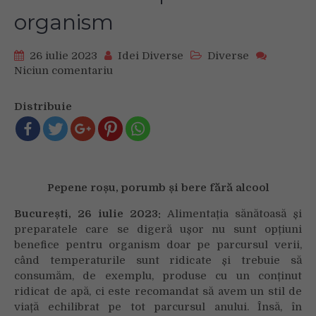
organism
26 iulie 2023
Idei Diverse
Diverse
Niciun comentariu
on
Trei
dintre
Distribuie
cele
mai
populare
alimente
consumate
Pepene roșu, porumb și bere fără alcool
vara
și
București, 26 iulie 2023:
Alimentația sănătoasă și
beneficiile
preparatele care se digeră ușor nu sunt opțiuni
lor
benefice pentru organism doar pe parcursul verii,
pentru
când temperaturile sunt ridicate și trebuie să
organism
consumăm, de exemplu, produse cu un conținut
ridicat de apă, ci este recomandat să avem un stil de
viață echilibrat pe tot parcursul anului. Însă, în