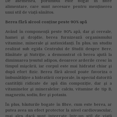
De asemenea, porumbul este bogat în fibre
alimentare, care sunt necesare pentru menținerea
unui stil de viață sănătos.
Berea fără alcool conține peste 90% apă
Având în componență peste 90% apă, dar și cereale,
hamei și drojdie, berea furnizează organismului
vitamine, minerale și antioxidanți. În plus, un studiu
realizat sub egida Centrului de Studii despre Bere,
Sănătate și Nutriție, a demonstrat că berea ajută la
diminuarea țesutul adipos, deoarece arderile cresc în
timpul mișcării, iar corpul este mai hidratat chiar și
după efort fizic. Berea fără alcool poate favoriza o
îmbunătățire a hidratării corporale, în special datorită
cantității ridicate de apă din compoziție, dar și a
vitaminelor și mineralelor: calciu, vitamine de tip B,
magneziu, sodiu, fier și potasiu.
În plus, băuturile bogate în fibre, cum este berea, ar
putea avea un efect protector la nivel cardiovascular,
mai ales dacă sunt integrate într-un stil de viață