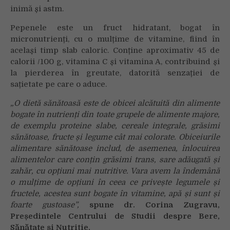
inimă și astm.
Pepenele este un fruct hidratant, bogat în
micronutrienți, cu o mulțime de vitamine, fiind în
același timp slab caloric. Conține aproximativ 45 de
calorii /100 g, vitamina C și vitamina A, contribuind și
la pierderea în greutate, datorită senzației de
sațietate pe care o aduce.
„O dietă sănătoasă este de obicei alcătuită din alimente
bogate în nutrienți din toate grupele de alimente majore,
de exemplu proteine ​​slabe, cereale integrale, grăsimi
sănătoase, fructe și legume cât mai colorate. Obiceiurile
alimentare sănătoase includ, de asemenea, înlocuirea
alimentelor care conțin grăsimi trans, sare adăugată și
zahăr, cu opțiuni mai nutritive. Vara avem la îndemână
o mulțime de opțiuni în ceea ce privește legumele și
fructele, acestea sunt bogate în vitamine, apă și sunt și
foarte gustoase”,
spune dr. Corina Zugravu,
Președintele Centrului de Studii despre Bere,
Sănătate și Nutriție.