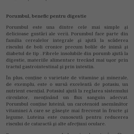
Porumbul, benefic pentru digestie
Porumbul este una dintre cele mai simple și
delicioase gustări ale verii. Porumbul face parte din
familia cerealelor integrale și ajută la scăderea
riscului de boli cronice precum bolile de inimă și
diabetul de tip . Fibrele insolubile din porumb ajută la
digestie, materiile alimentare trecând mai ușor prin
tractul gastrointestinal și prin intestin.
În plus, conține o varietate de vitamine și minerale,
de exemplu, este o sursă excelentă de potasiu, un
nutrient esențial. Potasiul ajută la reglarea sistemului
circulator, menținând un flux sanguin adecvat.
Porumbul conține luteină, un carotenoid asemănător
vitaminei A care se găsește mai frecvent în fructe și
legume. Luteina este cunoscută pentru reducerea
riscului de cataractă și alte afecțiuni oculare.