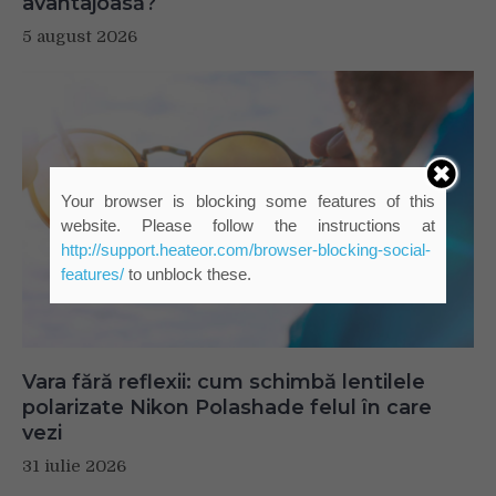
avantajoasă?
5 august 2026
Your browser is blocking some features of this
website. Please follow the instructions at
http://support.heateor.com/browser-blocking-social-
features/
to unblock these.
Vara fără reflexii: cum schimbă lentilele
polarizate Nikon Polashade felul în care
vezi
31 iulie 2026