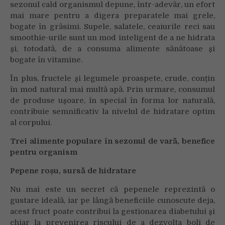
sezonul cald organismul depune, într-adevăr, un efort
mai mare pentru a digera preparatele mai grele,
bogate în grăsimi. Supele, salatele, ceaiurile reci sau
smoothie-urile sunt un mod inteligent de a ne hidrata
și, totodată, de a consuma alimente sănătoase și
bogate în vitamine.
În plus, fructele și legumele proaspete, crude, conțin
în mod natural mai multă apă. Prin urmare, consumul
de produse ușoare, în special în forma lor naturală,
contribuie semnificativ la nivelul de hidratare optim
al corpului.
Trei alimente populare în sezonul de vară, benefice
pentru organism
Pepene roșu, sursă de hidratare
Nu mai este un secret că pepenele reprezintă o
gustare ideală, iar pe lângă beneficiile cunoscute deja,
acest fruct poate contribui la gestionarea diabetului și
chiar la prevenirea riscului de a dezvolta boli de