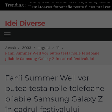
Trending :
Următoarea fotografie poate fi cea mai reușită de până acum
Mașinile de spălat și uscătoarele bazate pe inteligență artificială îți cunosc hainele mai bine decât tine
De ce reapar mirosurile din canapea după curățare? Ce se întâmplă, de fapt, în tapițerie
Idei Diverse
Tot ce trebuie sa stii inainte de Summer Well 2026. Ghidul complet pentru editia aniversara de 15 ani
Acasă
2023
august
11
Fanii Summer Well vor putea testa noile telefoane
pliabile Samsung Galaxy Z în cadrul festivalului
Fanii Summer Well vor
putea testa noile telefoane
pliabile Samsung Galaxy Z
în cadrul festivalului