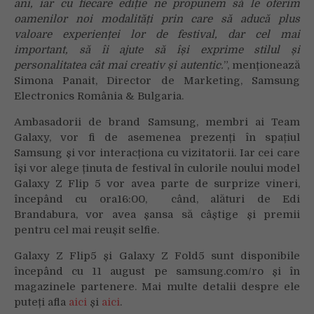
ani, iar cu fiecare ediție ne propunem să le oferim
oamenilor noi modalități prin care să aducă plus
valoare experienței lor de festival, dar cel mai
important, să îi ajute să își exprime stilul și
personalitatea cât mai creativ și autentic.
”, menționează
Simona Panait, Director de Marketing, Samsung
Electronics România & Bulgaria.
Ambasadorii de brand Samsung, membri ai Team
Galaxy, vor fi de asemenea prezenți în spațiul
Samsung și vor interacționa cu vizitatorii. Iar cei care
își vor alege ținuta de festival în culorile noului model
Galaxy Z Flip 5 vor avea parte de surprize vineri,
începând cu ora16:00, când, alături de Edi
Brandabura, vor avea șansa să câștige și premii
pentru cel mai reușit selfie.
Galaxy Z Flip5 și Galaxy Z Fold5 sunt disponibile
începând cu 11 august pe samsung.com/ro și în
magazinele partenere. Mai multe detalii despre ele
puteți afla
aici
și
aici
.