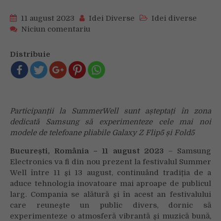
11 august 2023
Idei Diverse
Idei diverse
on
Niciun comentariu
Fanii
Summer
Distribuie
Well
vor
putea
testa
noile
Participanții la SummerWell sunt așteptați în zona
telefoane
dedicată Samsung să experimenteze cele mai noi
pliabile
Samsung
modele de telefoane pliabile Galaxy Z Flip5 și Fold5
Galaxy
București, România – 11 august 2023
– Samsung
Z
Electronics va fi din nou prezent la festivalul Summer
în
Well între 11 și 13 august, continuând tradiția de a
cadrul
aduce tehnologia inovatoare mai aproape de publicul
festivalului
larg. Compania se alătură și în acest an festivalului
care reunește un public divers, dornic să
experimenteze o atmosferă vibrantă și muzică bună,