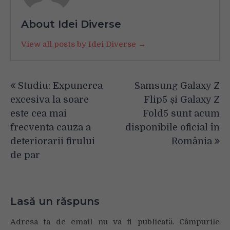
About Idei Diverse
View all posts by Idei Diverse →
Navigare
Studiu: Expunerea
Samsung Galaxy Z
în
excesiva la soare
Flip5 și Galaxy Z
articole
este cea mai
Fold5 sunt acum
frecventa cauza a
disponibile oficial în
deteriorarii firului
România
de par
Lasă un răspuns
Adresa ta de email nu va fi publicată.
Câmpurile