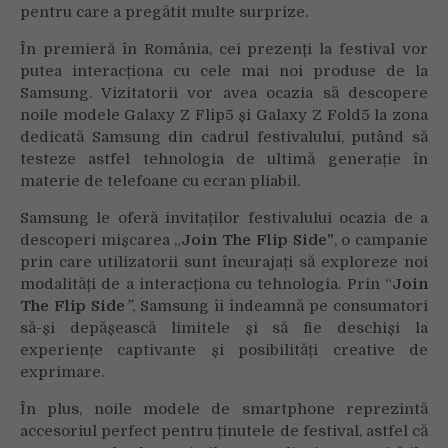
pentru care a pregătit multe surprize.
În premieră în România, cei prezenți la festival vor
putea interacționa cu cele mai noi produse de la
Samsung. Vizitatorii vor avea ocazia să descopere
noile modele Galaxy Z Flip5 și Galaxy Z Fold5 la zona
dedicată Samsung din cadrul festivalului, putând să
testeze astfel tehnologia de ultimă generație în
materie de telefoane cu ecran pliabil.
Samsung le oferă invitaților festivalului ocazia de a
descoperi mișcarea „
Join The Flip Side”
, o campanie
prin care utilizatorii sunt încurajați să exploreze noi
modalități de a interacționa cu tehnologia. Prin “
Join
The Flip Side
”
, Samsung îi îndeamnă pe consumatori
să-și depășească limitele și să fie deschiși la
experiențe captivante și posibilități creative de
exprimare.
În plus, noile modele de smartphone reprezintă
accesoriul perfect pentru ținutele de festival, astfel că