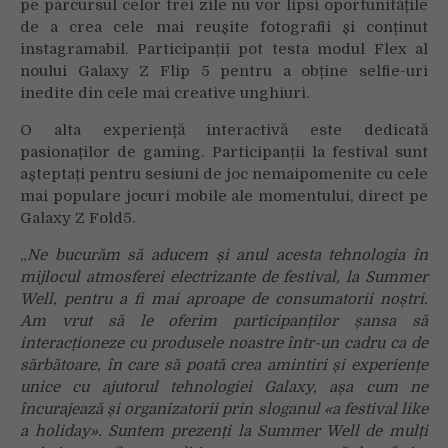
pe parcursul celor trei zile nu vor lipsi oportunitățile
de a crea cele mai reușite fotografii și conținut
instagramabil. Participanții pot testa modul Flex al
noului Galaxy Z Flip 5 pentru a obține selfie-uri
inedite din cele mai creative unghiuri.
O alta experiență interactivă este dedicată
pasionaților de gaming. Participanții la festival sunt
așteptați pentru sesiuni de joc nemaipomenite cu cele
mai populare jocuri mobile ale momentului, direct pe
Galaxy Z Fold5.
„
Ne bucurăm să aducem și anul acesta tehnologia în
mijlocul atmosferei electrizante de festival, la Summer
Well, pentru a fi mai aproape de consumatorii noștri.
Am vrut să le oferim participanților șansa să
interacționeze cu produsele noastre într-un cadru ca de
sărbătoare, în care să poată crea amintiri și experiențe
unice cu ajutorul tehnologiei Galaxy, așa cum ne
încurajează și organizatorii prin sloganul «a festival like
a holiday». Suntem prezenți la Summer Well de mulți