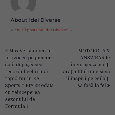
About Idei Diverse
View all posts by Idei Diverse →
Navigare
Max Verstappen îi
MOTOROLA &
în
provoacă pe jucători
ANSWEAR te
articole
să îi depășească
încurajează să îți
recordul celui mai
arăți stilul unic și să
rapid tur în EA
îi inspiri pe ceilalți
Sports™ F1® 23 odată
să facă la fel
cu reînceperea
sezonului de
Formula 1