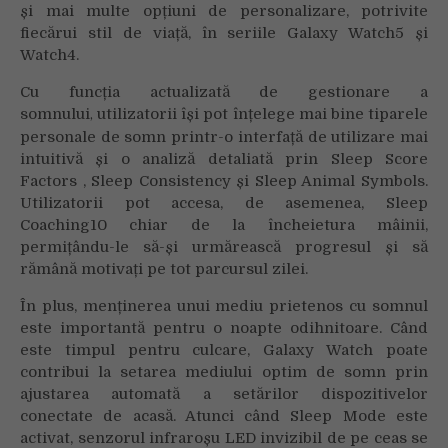
și mai multe opțiuni de personalizare, potrivite
fiecărui stil de viață, în seriile Galaxy Watch5 și
Watch4.
Cu funcția actualizată de gestionare a
somnului
utilizatorii își pot înțelege mai bine tiparele
,
personale de somn printr-o interfață de utilizare mai
intuitivă și o analiză detaliată prin Sleep Score
Factors
, Sleep Consistency și Sleep Animal Symbols
.
Utilizatorii pot accesa, de asemenea, Sleep
Coaching10 chiar de la încheietura mâinii,
permițându-le să-și urmărească progresul și să
rămână motivați pe tot parcursul zilei.
În plus, menținerea unui mediu prietenos cu somnul
este importantă pentru o noapte odihnitoare. Când
este timpul pentru culcare, Galaxy Watch poate
contribui la setarea mediului optim de somn prin
ajustarea automată a setărilor dispozitivelor
conectate de acasă. Atunci când Sleep Mode este
activat, senzorul infraroșu LED invizibil de pe ceas se