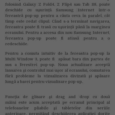
folosind Galaxy Z Fold4, Z Flip4 sau Tab S8, poate
deschide cu ușurință Samsung Internet într-o
fereastră pop-up pentru a căuta ceva în paralel, cât
timp este redat clipul. Când s-a terminat navigarea,
fereastra poate fi trasă cu ușurință până la marginea
ecranului. Pentru a accesa din nou Samsung Internet,
fereastra pop-up poate fi atinsă pentru a o
redeschide.
Pentru a comuta intuitiv de la fereastra pop-up la
Multi Window 3, poate fi apăsat bara din partea de
sus a ferestrei pop-up. Noua actualizare acceptă
lansarea și controlul mai ușor al ecranului, comutarea
fără probleme la vizualizarea divizată și apăsare
lungă a barei pentru vizualizare pop-up.
Funcția de glisare și drag and drop cu două
mâini este acum acceptată pe ecranul principal al
telefoanelor pliabile și tabletelor din seriile
anterioare, permițând deschiderea aplicației dorite