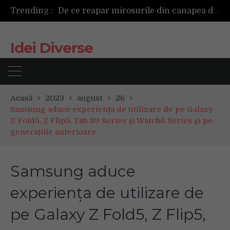
Trending :
De ce reapar mirosurile din canapea după curățare? Ce se întâmplă, de fapt, în tapițerie
Cum ar fi dacă ceasul tău s-ar antrena alături de tine?
TAG investește 500.000 de euro în retail în 2026, pentru modernizarea magazinelor și extinderea portofoliului
Idei Diverse
Tot ce trebuie sa stii inainte de Summer Well 2026. Ghidul complet pentru editia aniversara de 15 ani
Acasă
2023
august
26
Samsung aduce experiența de utilizare de pe Galaxy
Z Fold5, Z Flip5, Tab S9 Series și Watch6 Series și pe
generațiile anterioare
Samsung aduce
experiența de utilizare de
pe Galaxy Z Fold5, Z Flip5,