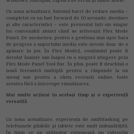
Window3, touchpad, captură de ecran și multe altele.
Cu noua actualizare, butonul barei de redare media –
completat cu un fast forward de 10 secunde, derulare
și alte caracteristici – este prezentat într-un singur
loc convenabil atunci când se activează Flex Mode
Panel. De asemenea, pentru a gestiona mai ușor bara
de progres a suportului media este nevoie doar de o
apăsare în jos. În Flex Mode2, conținutul poate fi
derulat înainte sau înapoi cu o singură atingere prin
Flex Mode Panel Tool Bar. În plus, poate fi deschisă o
nouă fereastră multiplă pentru a răspunde la un
mesaj sau pentru a căuta recenzii online, toate
acestea fără a întrerupe vizualizarea.
Mai multe acțiuni în același timp și o experiență
versatilă
Cu noua actualizare, experiența de multitasking pe
telefoanele pliabile și tablete este mult îmbunătățită.
În timp ce un utilizator vizionează un videoclip