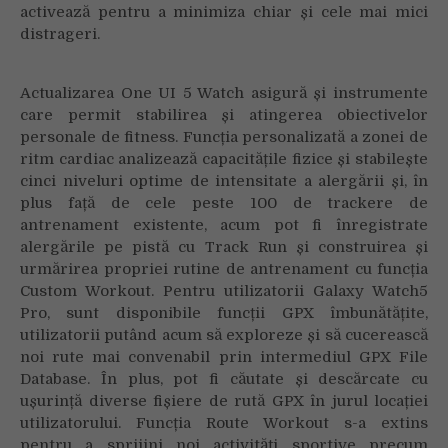
activează pentru a minimiza chiar și cele mai mici
distrageri.
Actualizarea One UI 5 Watch asigură și instrumente
care permit stabilirea și atingerea obiectivelor
personale de fitness. Funcția personalizată a zonei de
ritm cardiac analizează capacitățile fizice și stabilește
cinci niveluri optime de intensitate a alergării și, în
plus față de cele peste 100 de trackere de
antrenament existente, acum pot fi înregistrate
alergările pe pistă cu Track Run și construirea și
urmărirea propriei rutine de antrenament cu funcția
Custom Workout. Pentru utilizatorii Galaxy Watch5
Pro, sunt disponibile funcții GPX
îmbunătățite,
utilizatorii putând acum să exploreze și să cucerească
noi rute mai convenabil prin intermediul GPX File
Database
. În plus, pot fi căutate și descărcate cu
ușurință diverse fișiere de rută GPX în jurul locației
utilizatorului. Funcția Route Workout s-a extins
pentru a sprijini noi activități sportive precum