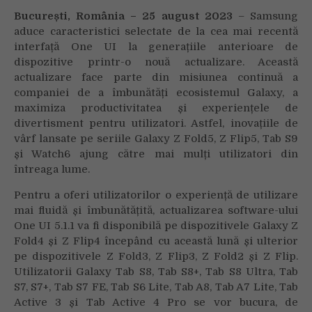
S9
Bucure
ști, România – 25 august 2023
– Samsung
Series
aduce caracteristici selectate de la cea mai recentă
și
interfață One UI la generațiile anterioare de
Watch6
dispozitive
printr-o nouă actualizare. Această
Series
actualizare face parte din misiunea continuă a
și
companiei de a îmbunătăți ecosistemul Galaxy, a
pe
maximiza productivitatea și experiențele de
generațiile
divertisment pentru utilizatori. Astfel, inovațiile de
anterioare
vârf lansate pe seriile Galaxy Z Fold5, Z Flip5, Tab S9
și Watch6 ajung către mai mulți utilizatori din
întreaga lume.
Pentru a oferi utilizatorilor o experiență de utilizare
mai fluidă și îmbunătățită, actualizarea software-ului
One UI 5.1.1 va fi disponibilă pe dispozitivele Galaxy Z
Fold4 și Z Flip4 începând cu această lună și ulterior
pe dispozitivele Z Fold3, Z Flip3, Z Fold2 și Z Flip.
Utilizatorii Galaxy Tab S8, Tab S8+, Tab S8 Ultra, Tab
S7, S7+, Tab S7 FE, Tab S6 Lite, Tab A8, Tab A7 Lite, Tab
Active 3 și Tab Active 4 Pro se vor bucura, de