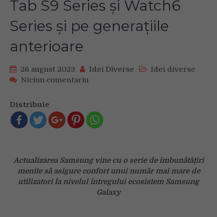
Tab S9 Series și Watch6
Series și pe generațiile
anterioare
26 august 2023
Idei Diverse
Idei diverse
on
Niciun comentariu
Samsung
aduce
Distribuie
experiența
de
utilizare
de
pe
Actualizarea Samsung vine cu o serie de
îmbunătățiri
Galaxy
menite să asigure
confort unui număr mai mare de
Z
Fold5,
utilizatori la nivelul întregului ecosistem
Samsung
Z
Galaxy
Flip5,
Tab