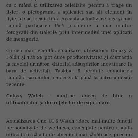
cu o mână și utilizarea celeilalte pentru a trage un
fișier, o pictogramă a aplicației sau alt element în
fișierul sau locația țintă. Această actualizare face și mai
rapidă partajarea fără probleme a mai multor
fotografii din Galerie prin intermediul unei aplicații
de mesagerie.
Cu cea mai recentă actualizare, utilizatorii Galaxy Z
Fold4 și Tab S8 pot duce productivitatea și distracția
la nivelul următor, datorită adăugărilor inovatoare la
bara de activități
. Taskbar 5 permite comutarea
rapidă a sarcinilor, cu acces la până la patru aplicații
recente.
Galaxy Watch
– susține starea de bine a
utilizatorilor și dorințele lor de exprimare
Actualizarea One UI 5 Watch aduce mai multe funcții
personalizate de wellness, concepute pentru a ajuta
utilizatorii să adopte obiceiuri mai sănătoase, precum