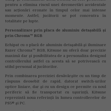
pentru a elimina riscul unei deconectări accidentale
sau acționări eronate în timpul celor mai intense
momente. Astfel, jucătorii se pot concentra în
totalitate pe lupte.
Personalizare prin placa de aluminiu detașabilă și
prin Chroma™ RGB
Echipat cu o placă de aluminiu detașabilă și iluminare
Razer Chroma™ RGB, Kitsune nu oferă doar precizie
maximă dar și posibilitatea de a personaliza designul
controllerului astfel ca acesta să se potrivească cu
stilul personal al jucătorilor.
Prin combinarea preciziei desăvârșite cu un timp de
răspuns deosebit de rapid, datorat switch-urilor
optice liniare, dar și cu un design ce permite ca noul
periferic să fie transportat cu ușurință, Kitsune
reprezintă noua referință în lumea controllerelor de
PS5® și PC.