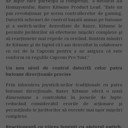
de lupte care participă la competiții,” a declarat Ali
Homayounfar, Razer Kitsune Product Lead. “Este un
pas revoluționar pe scena controllerelor de gaming.
Datorită schemei de control bazată numai pe butoane
și a switch-urilor dezvoltate de Razer, Kitsune le
permite jucătorilor să efectueze mișcări complexe și
să reacționeze mai repede ca oricând. Suntem mândri
de Kitsune și de faptul că l-am dezvoltat în colaborare
cu cei de la Capcom pentru a ne asigura că este
conform cu regulile Capcom Pro Tour.”
Un nou nivel de control datorită celor patru
butoane direcționale precise
Prin înlocuirea joystick-urilor tradiționale cu patru
butoane direcționale, Razer Kitsune oferă o nouă
dimensiune a controlului în jocurile de lupte,
reducând considerabil erorile de acționare și
permițându-le jucătorilor să execute mai ușor mișcări
complexe.
Reacționează cu viteza luminii cu ajutorul switch-