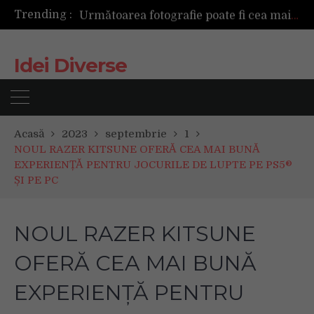
Trending :
Următoarea fotografie poate fi cea mai reușită de până acum
Mașinile de spălat și uscătoarele bazate pe inteligență artificială îți cunosc hainele mai bine decât tine
De ce reapar mirosurile din canapea după curățare? Ce se întâmplă, de fapt, în tapițerie
Idei Diverse
Tot ce trebuie sa stii inainte de Summer Well 2026. Ghidul complet pentru editia aniversara de 15 ani
Acasă
2023
septembrie
1
NOUL RAZER KITSUNE OFERĂ CEA MAI BUNĂ
EXPERIENȚĂ PENTRU JOCURILE DE LUPTE PE PS5®
ȘI PE PC
NOUL RAZER KITSUNE
OFERĂ CEA MAI BUNĂ
EXPERIENȚĂ PENTRU