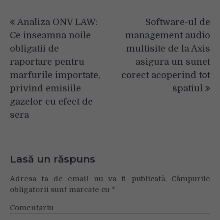
Navigare
Analiza ONV LAW:
Software-ul de
în
Ce inseamna noile
management audio
articole
obligatii de
multisite de la Axis
raportare pentru
asigura un sunet
marfurile importate,
corect acoperind tot
privind emisiile
spatiul
gazelor cu efect de
sera
Lasă un răspuns
Adresa ta de email nu va fi publicată.
Câmpurile
obligatorii sunt marcate cu
*
Comentariu