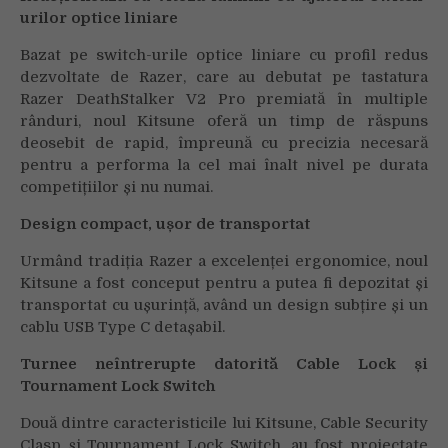
urilor optice liniare
Bazat pe switch-urile optice liniare cu profil redus
dezvoltate de Razer, care au debutat pe tastatura
Razer DeathStalker V2 Pro premiată în multiple
rânduri, noul Kitsune oferă un timp de răspuns
deosebit de rapid, împreună cu precizia necesară
pentru a performa la cel mai înalt nivel pe durata
competițiilor și nu numai.
Design compact, ușor de transportat
Urmând tradiția Razer a excelenței ergonomice, noul
Kitsune a fost conceput pentru a putea fi depozitat și
transportat cu ușurință, având un design subțire și un
cablu USB Type C detașabil.
Turnee neîntrerupte datorită Cable Lock și
Tournament Lock Switch
Două dintre caracteristicile lui Kitsune, Cable Security
Clasp și Tournament Lock Switch, au fost proiectate