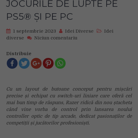
JOCURILE DE LUPTE PE
PS5® ȘI PE PC
1 septembrie 2023
Idei Diverse
Idei
on
diverse
Niciun comentariu
NOUL
RAZER
Distribuie
KITSUNE
OFERĂ
CEA
MAI
BUNĂ
Cu un layout de butoane conceput pentru mișcări
EXPERIENȚĂ
precise și echipat cu switch-uri liniare care oferă cel
PENTRU
JOCURILE
mai bun timp de răspuns, Razer ridică din nou ștacheta
DE
când vine vorba de control prin lansarea noului
LUPTE
controller optic de tip arcade, dedicat pasionaților de
PE
competiții și jucătorilor profesioniști.
PS5®
ȘI