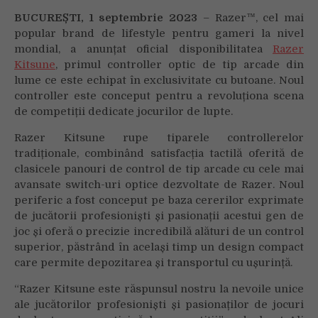
PE
BUCUREȘTI, 1 septembrie 2023
– Razer™, cel mai
PC
popular brand de lifestyle pentru gameri la nivel
mondial, a anunțat oficial disponibilitatea
Razer
Kitsune
, primul controller optic de tip arcade din
lume ce este echipat în exclusivitate cu butoane. Noul
controller este conceput pentru a revoluționa scena
de competiții dedicate jocurilor de lupte.
Razer Kitsune rupe tiparele controllerelor
tradiționale, combinând satisfacția tactilă oferită de
clasicele panouri de control de tip arcade cu cele mai
avansate switch-uri optice dezvoltate de Razer. Noul
periferic a fost conceput pe baza cererilor exprimate
de jucătorii profesioniști și pasionații acestui gen de
joc și oferă o precizie incredibilă alături de un control
superior, păstrând în același timp un design compact
care permite depozitarea și transportul cu ușurință.
“Razer Kitsune este răspunsul nostru la nevoile unice
ale jucătorilor profesioniști și pasionaților de jocuri