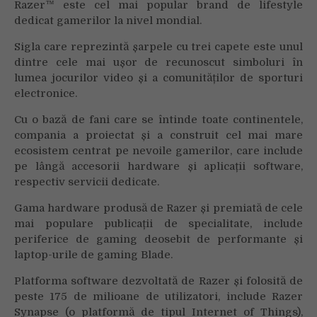
Razer™ este cel mai popular brand de lifestyle
dedicat gamerilor la nivel mondial.
Sigla care reprezintă șarpele cu trei capete este unul
dintre cele mai ușor de recunoscut simboluri în
lumea jocurilor video și a comunităților de sporturi
electronice.
Cu o bază de fani care se întinde toate continentele,
compania a proiectat și a construit cel mai mare
ecosistem centrat pe nevoile gamerilor, care include
pe lângă accesorii hardware și aplicații software,
respectiv servicii dedicate.
Gama hardware produsă de Razer și premiată de cele
mai populare publicații de specialitate, include
periferice de gaming deosebit de performante și
laptop-urile de gaming Blade.
Platforma software dezvoltată de Razer și folosită de
peste 175 de milioane de utilizatori, include Razer
Synapse (o platformă de tipul Internet of Things),