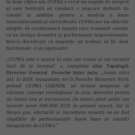
În doar câțiva ani, CUPRA a creat un impuls de neoprit
și este hotărâtă să conducă o mișcare definită de
emoție și ambiție, pentru a modela o lume
nonconformistă și electrificată. CUPRA are un obiectiv
simplu: să construiască mașini care transmit emoție,
cu un design deosebit și performanțe impresionante.
Marca dovedește că mașinile nu trebuie să fie doar
funcționale, ci și captivante.
„CUPRA este o marcă în care am crezut și am investit
încă de la început”, a completat
Alin Tapalagă,
Director General Porsche Inter Auto.
„
Acum cinci
ani, în 2018, inauguram, tot la Porsche București Nord,
primul CUPRA CORNER, un format temporar de
vânzare, concept revoluționar în sine, dezvoltat pentru
un brand nou și necunoscut. De atunci până astăzi am
investit peste 500.000 EUR în această marcă, dar la
fiecare pas, eforturile și încrederea noastră ne-au fost
răsplătite de performanțele foarte bune în vânzări
înregistrate de CUPRA.”