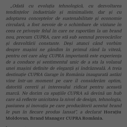
„
Odată cu evoluția tehnologică, cu dezvoltarea
tendințelor industriale și minimaliste, dar și cu
adoptarea conceptelor de sustenabilitate și economie
circulară, a fost nevoie de o schimbare de viziune în
ceea ce privește felul în care ne raportăm la un brand
nou, precum CUPRA, care stă sub semnul provocărilor
și dezvoltării constante. Deși atunci când vorbim
despre mașini ne gândim în primul rând la viteză,
pentru cei care aleg CUPRA importantă este experiența
de a conduce și sentimentul unic de a sta la volanul
unei mașini definite de eleganță și îndrăzneală. A treia
destinație CUPRA Garage în România inaugurată astăzi
vine într-un moment pe care îl considerăm optim,
datorită cererii și interesului ridicat pentru această
marcă. Ne dorim ca spațiile CUPRA să devină un hub
care să reflecte unicitatea la nivel de design, tehnologia,
pasiunea și inovația pe care producătorii acestui brand
le pun în fiecare produs lansat
”, a declarat
Horațiu
Moldovan, Brand Manager CUPRA România.