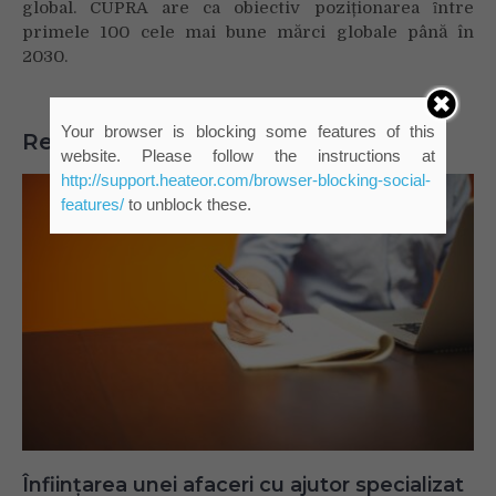
global. CUPRA are ca obiectiv poziționarea ȋntre
primele 100 cele mai bune mărci globale până în
2030.
Your browser is blocking some features of this
Related Posts
website. Please follow the instructions at
http://support.heateor.com/browser-blocking-social-
features/
to unblock these.
Înființarea unei afaceri cu ajutor specializat