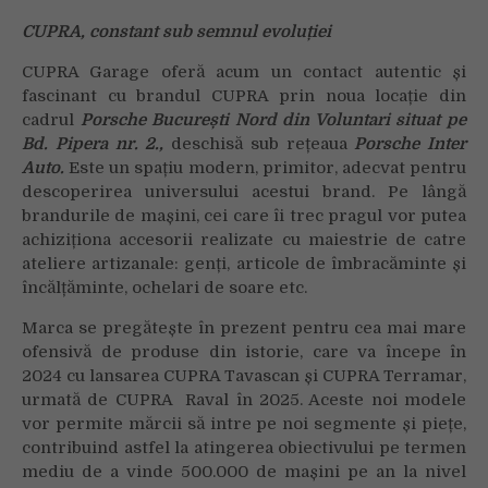
CUPRA, constant sub semnul evoluției
CUPRA Garage oferă acum un contact autentic și
fascinant cu brandul CUPRA prin noua locație din
cadrul
Porsche București Nord din Voluntari situat pe
Bd. Pipera nr. 2.,
deschisă sub rețeaua
Porsche Inter
Auto.
Este un spațiu modern, primitor, adecvat pentru
descoperirea universului acestui brand. Pe lângă
brandurile de mașini, cei care îi trec pragul vor putea
achiziționa accesorii realizate cu maiestrie de catre
ateliere artizanale: genți, articole de îmbracăminte și
încălțăminte, ochelari de soare etc.
Marca se pregătește în prezent pentru cea mai mare
ofensivă de produse din istorie, care va începe în
2024 cu lansarea CUPRA Tavascan și CUPRA Terramar,
urmată de CUPRA Raval în 2025. Aceste noi modele
vor permite mărcii să intre pe noi segmente și piețe,
contribuind astfel la atingerea obiectivului pe termen
mediu de a vinde 500.000 de mașini pe an la nivel