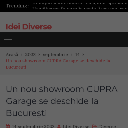
Trending :
Următoarea fotografie poate fi cea mai reușită de până acum
Mașinile de spălat și uscătoarele bazate pe inteligență artificială îți cunosc hainele mai bine decât tine
De ce reapar mirosurile din canapea după curățare? Ce se întâmplă, de fapt, în tapițerie
Idei Diverse
Tot ce trebuie sa stii inainte de Summer Well 2026. Ghidul complet pentru editia aniversara de 15 ani
Acasă
2023
septembrie
14
Un nou showroom CUPRA Garage se deschide la
București
Un nou showroom CUPRA
Garage se deschide la
București
14 septembrie 2023
Idei Diverse
Diverse