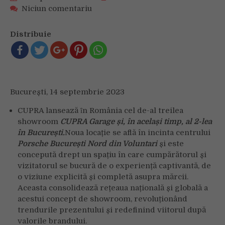
on
Niciun comentariu
Un
nou
Distribuie
showroom
CUPRA
Garage
se
deschide
București, 14 septembrie 2023
la
București
CUPRA lansează ȋn România cel de-al treilea
showroom
CUPRA Garage și, în același timp, al 2-lea
în București.
Noua locație se află în incinta centrului
Porsche București Nord din Voluntari
și
este
concepută drept un spațiu în care cumpărătorul și
vizitatorul se bucură de o experiență captivantă, de
o viziune explicită și completă asupra mărcii.
Aceasta consolidează rețeaua națională și globală a
acestui concept de showroom, revoluționând
trendurile prezentului și redefinind viitorul după
valorile brandului.