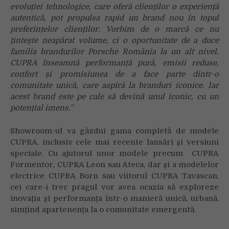
evoluției tehnologice, care oferă clienților o experiență
autentică, pot propulsa rapid un brand nou în topul
preferințelor clienților. Vorbim de o marcă ce nu
țintește neapărat volume, ci o oportunitate de a duce
familia brandurilor Porsche România la un alt nivel.
CUPRA înseamnă performanță pură, emisii reduse,
confort și promisiunea de a face parte dintr-o
comunitate unică, care aspiră la branduri iconice. Iar
acest brand este pe cale să devină unul iconic, cu un
potențial imens.”
Showroom-ul va găzdui gama completă de modele
CUPRA, inclusiv cele mai recente lansări și versiuni
speciale. Cu ajutorul unor modele precum CUPRA
Formentor, CUPRA Leon sau Ateca, dar și a modelelor
electrice CUPRA Born sau viitorul CUPRA Tavascan,
cei care-i trec pragul vor avea ocazia să exploreze
inovația și performanța într-o manieră unică, urbană,
simțind apartenența la o comunitate emergentă.