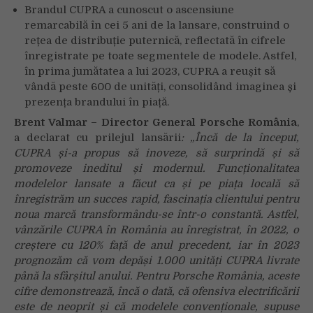
Brandul CUPRA a cunoscut o ascensiune
remarcabilă în cei 5 ani de la lansare, construind o
rețea de distribuție puternică, reflectată în cifrele
înregistrate pe toate segmentele de modele. Astfel,
în prima jumătatea a lui 2023, CUPRA a reușit să
vândă peste 600 de unități, consolidând imaginea și
prezența brandului în piață.
Brent Valmar –
Director General Porsche România
,
a declarat cu prilejul lansării
:
„Încă de la început,
CUPRA și-a propus să inoveze, să surprindă și să
promoveze ineditul și modernul. Funcționalitatea
modelelor lansate a făcut ca și pe piața locală să
înregistrăm un succes rapid, fascinația clientului pentru
noua marcă transformându-se într-o constantă. Astfel,
vânzările CUPRA în România au înregistrat, în 2022, o
creștere cu 120% față de anul precedent, iar în 2023
prognozăm că vom depăși 1.000 unități CUPRA livrate
până la sfârșitul anului. Pentru Porsche România, aceste
cifre demonstrează, încă o dată, că ofensiva electrificării
este de neoprit și că modelele convenționale, supuse