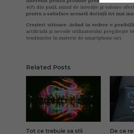
Interesul pentru produse premium
: Având î
40% din piață, mixul de inovație și valoare of
pentru a satisface această dorință tot mai ma
Creșteri viitoare
:
Având în vedere o posibilă
artificială și nevoile utilizatorului pregătește
tendințelor în materie de smartphone-uri.
Related Posts
Tot ce trebuie sa stii
De ce re