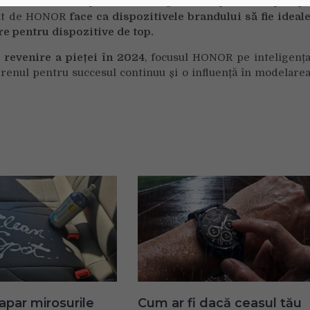
n vedere că smartphone-urile high-end reprezintă aproap
erit de HONOR
face ca dispozitivele brandului să fie ideal
re pentru dispozitive de top.
 revenire a pieței în 2024
, focusul HONOR pe inteligenț
 terenul pentru succesul continuu și o influență în modelare
apar mirosurile
Cum ar fi dacă ceasul tău