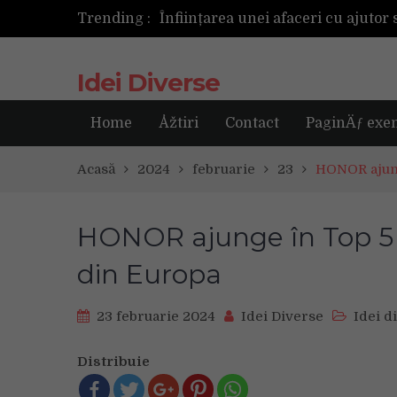
Trending :
Cum ar fi dacă ceasul tău s-ar ant
Idei Diverse
Home
Åžtiri
Contact
PaginÄƒ exe
Acasă
2024
februarie
23
HONOR ajung
HONOR ajunge în Top 5 
din Europa
23 februarie 2024
Idei Diverse
Idei d
Distribuie