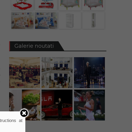
-
n
Galerie noutati
e
l
ă
i
-
d
ructions at