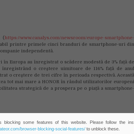
 (
https://www.canalys.com/newsroom/europe-smartphone
cabil printre primele cinci branduri de smartphone-uri di
 companie independentă.
ri în Europa au înregistrat o scădere modestă de 3% față d
 înregistrând o creștere uimitoare de 116% față de anu
rat o creștere de trei cifre în perioada respectivă. Aceast
tea tot mai mare a HONOR în rândul utilizatorilor europen
abilitatea strategică de a prospera pe o piață a smartphone
 branduri zguduie lumea smartphoneurilor, provocân
 blocking some features of this website. Please follow the inst
iversitate mai mare.
eateor.com/browser-blocking-social-features/
to unblock these.