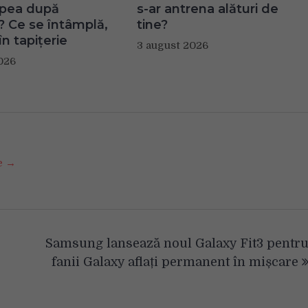
apea după
s-ar antrena alături de
? Ce se întâmplă,
tine?
în tapițerie
3 august 2026
026
se →
Samsung lansează noul Galaxy Fit3 pentr
fanii Galaxy aflați permanent în mișcare