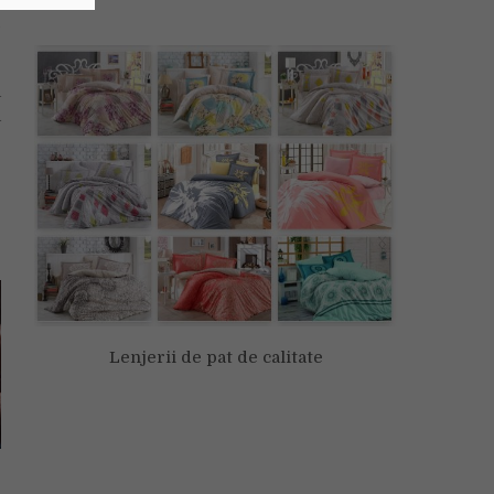
e
e
a
a
Lenjerii de pat de calitate