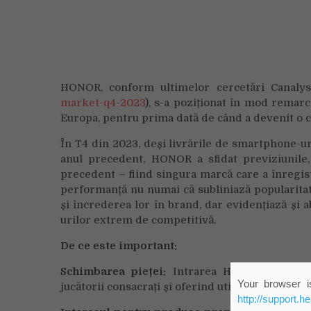
HONOR, conform ultimelor cercetări Canalys
market-q4-2023
), s-a poziționat în mod remar
Europa, pentru prima dată de când a devenit o
În T4 din 2023, deși livrările de smartphone-u
anul precedent, HONOR a sfidat previziunile,
precedent – fiind singura marcă care a înregist
performanță nu numai că subliniază popularita
și încrederea lor în brand, dar evidențiază și 
urilor extrem de competitivă.
De ce este important:
Schimbarea pieței:
Intrarea HONOR în top 5
Your browser is
jucătorii consacrați și oferind utilizatorilor o d
http://support.h