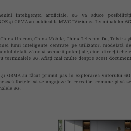
ul inteligenței artificiale, 6G va aduce posibilităț
NOR și GSMA au publicat la MWC “Viziunea Terminalelor 6
 China Unicom, China Mobile, China Telecom, Du, Telstra ș
nei lumi inteligente centrate pe utilizator, modelată d
ntul detaliază nouă scenarii potențiale, cinci direcții chei
tru terminalele 6G. Aflați mai multe despre acest documen
și GSMA au făcut primul pas în explorarea viitorului 6G
nească forțele, să se angajeze în cercetări comune și să s
nalele 6G.