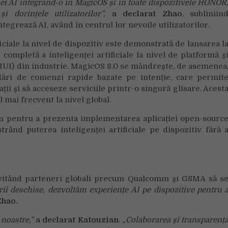
ei AI integrând-o în MagicOS și în toate dispozitivele HONOR
 dorințele utilizatorilor”,
a declarat Zhao
, subliniin
grează AI, având în centrul lor nevoile utilizatorilor.
ciale la nivel de dispozitiv este demonstrată de lansarea l
ompletă a inteligenței artificiale la nivel de platformă ș
 (IUI) din industrie. MagicOS 8.0 se mândrește, de asemenea
dări de comenzi rapide bazate pe intenție, care permit
ații și să acceseze serviciile printr-o singură glisare. Acest
l mai frecvent la nivel global.
 pentru a prezenta implementarea aplicației open-sourc
d puterea inteligenței artificiale pe dispozitiv fără 
itând parteneri globali precum Qualcomm și GSMA să s
rii deschise, dezvoltăm experiențe AI pe dispozitive pentru 
Zhao.
 noastre,”
a declarat Katouzian
.
„
Colaborarea și transparenț