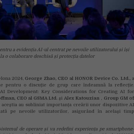
u a evidenția AI-ul centrat pe nevoile utilizatorului și își
la o colaborare deschisă și protecția datelor
lona 2024,
George Zhao, CEO al HONOR Device Co. Ltd.,
ie pentru o discuție de grup care îndeamnă la reflecție
n AI Development: Key Considerations for Creating AI fo
ffman, CEO al GSMA Ltd.
și
Alex Katouzian
，
Group GM o
 aceștia au subliniat importanța creării unor dispozitive A
ată pe nevoile utilizatorilor, asigurând în același tim
sistemul de operare
ș
i va redefini experiența pe smartphone