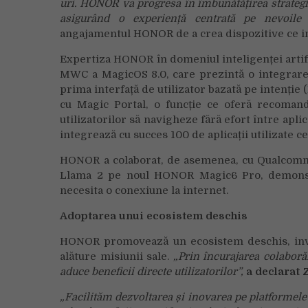
uri. HONOR va progresa în îmbunătățirea strategi
asigurând o experiență centrată pe nevoile și
angajamentul HONOR de a crea dispozitive ce inte
Expertiza HONOR în domeniul inteligenței artifi
MWC a MagicOS 8.0, care prezintă o integrare c
prima interfață de utilizator bazată pe intenție
cu Magic Portal, o funcție ce oferă recoman
utilizatorilor să navigheze fără efort între aplic
integrează cu succes 100 de aplicații utilizate ce
HONOR a colaborat, de asemenea, cu Qualcomm
Llama 2 pe noul HONOR Magic6 Pro, demonstrân
necesita o conexiune la internet.
Adoptarea unui ecosistem deschis
HONOR promovează un ecosistem deschis, inv
alăture misiunii sale.
„
Prin încurajarea colaboră
aduce beneficii directe utilizatorilor”,
a declarat 
„
Facilităm dezvoltarea și inovarea pe platformele