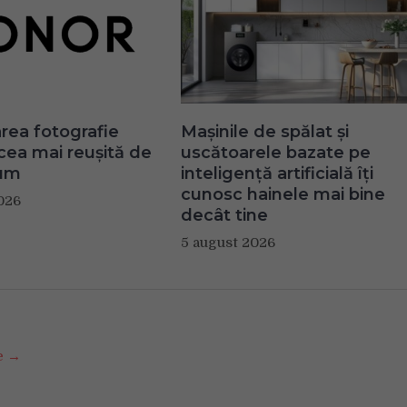
ea fotografie
Mașinile de spălat și
 cea mai reușită de
uscătoarele bazate pe
um
inteligență artificială îți
cunosc hainele mai bine
026
decât tine
5 august 2026
se →