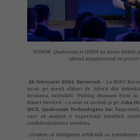
HONOR, Qualcomm și GSMA își unesc forțele pentr
afirmă angajamentul cu privire 
2
8 februarie
2024, București
– La MWC Barce
urcat pe scenă alături de liderii din industr
Sesiunea, intitulată “Putting Humans First i
Smart Devices”, i-a avut ca invitați și pe
John Ho
MCX, Qualcomm Technologies
Inc
. Împreună,
care să susțină o experiență intuitivă, centr
confidențialitatea acestora.
„Credem că inteligența artificial
ă
va transforma 