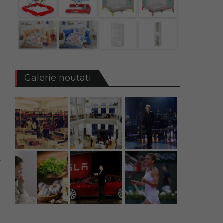
Galerie noutati
a
.
r
f
I
p
-