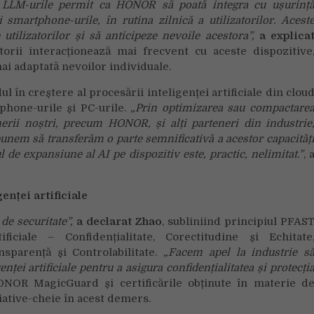
 și LLM-urile permit ca HONOR să poată integra cu ușurinț
 smartphone-urile, în rutina zilnică a utilizatorilor. Acest
 utilizatorilor și să anticipeze nevoile acestora”,
a explica
torii interacționează mai frecvent cu aceste dispozitive
ai adaptată nevoilor individuale.
 în creștere al procesării inteligenței artificiale din clou
phone-urile și PC-urile.
„
Prin optimizarea sau compactare
erii noștri, precum HONOR, și alți parteneri din industrie
unem să transferăm o parte semnificativă a acestor capacităț
ul de expansiune al AI pe dispozitiv este, practic, nelimitat.”
, 
enței artificiale
 de securitate”,
a declarat Zhao
, subliniind principiul PFAS
iciale – Confidențialitate, Corectitudine și Echitate
ansparență și Controlabilitate.
„
Facem apel la industrie s
nței artificiale pentru a asigura confidențialitatea și protecți
ONOR MagicGuard și certificările obținute în materie d
țiative-cheie în acest demers.