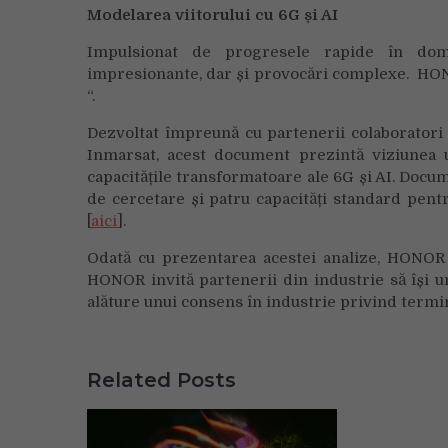
Modelarea viitorului cu 6G și AI
Impulsionat de progresele rapide în domeni
impresionante, dar și provocări complexe. HO
“.
Dezvoltat împreună cu partenerii colaboratori
Inmarsat, acest document prezintă viziunea u
capacitățile transformatoare ale 6G și AI. Docume
de cercetare și patru capacități standard pen
[
aici
].
Odată cu prezentarea acestei analize, HONOR 
HONOR invită partenerii din industrie să își u
alăture unui consens în industrie privind termi
Related Posts