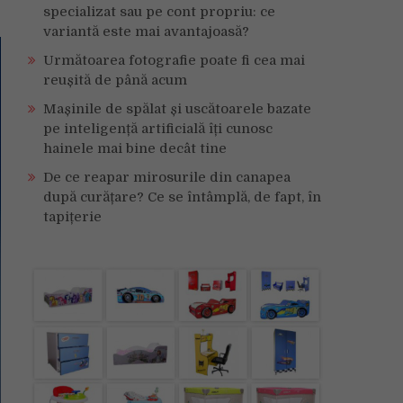
specializat sau pe cont propriu: ce
variantă este mai avantajoasă?
Următoarea fotografie poate fi cea mai
reușită de până acum
Mașinile de spălat și uscătoarele bazate
pe inteligență artificială îți cunosc
hainele mai bine decât tine
De ce reapar mirosurile din canapea
după curățare? Ce se întâmplă, de fapt, în
tapițerie