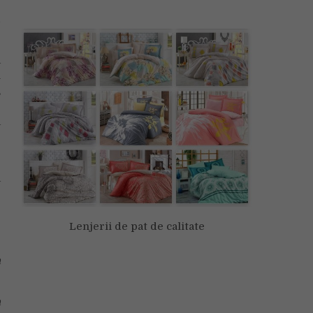
,
d
a
i
,
e
a
e
a
Lenjerii de pat de calitate
e
a
a