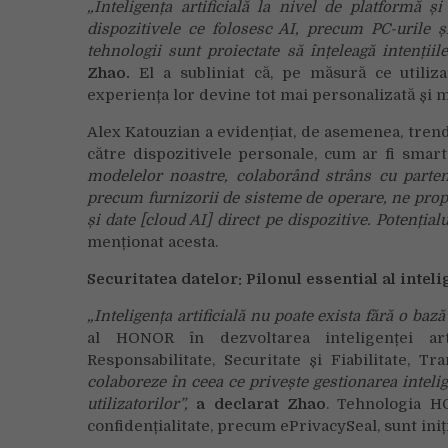
„
Inteligența artificială la nivel de platformă
dispozitivele ce folosesc AI, precum PC-urile și
tehnologii sunt proiectate să înțeleagă intențiile
Zhao.
El a subliniat că, pe măsură ce utiliza
experiența lor devine tot mai personalizată și m
Alex Katouzian a evidențiat, de asemenea, trendul
către dispozitivele personale, cum ar fi smart
modelelor noastre, colaborând strâns cu parten
precum furnizorii de sisteme de operare, ne prop
și date [cloud AI] direct pe dispozitive. Potențial
menționat acesta.
Securitatea datelor: Pilonul essential al intelig
„
Inteligența artificială nu poate exista fără o bază
al HONOR în dezvoltarea inteligenței artif
Responsabilitate, Securitate și Fiabilitate, Tr
colaboreze în ceea ce privește gestionarea intelige
utilizatorilor”,
a declarat Zhao
. Tehnologia H
confidențialitate, precum ePrivacySeal, sunt ini