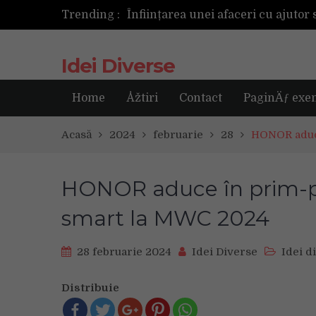
Trending :
Următoarea fotografie poate fi ce
Idei Diverse
Home
Åžtiri
Contact
PaginÄƒ exe
Acasă
2024
februarie
28
HONOR aduce
HONOR aduce în prim-plan
smart la MWC 2024
28 februarie 2024
Idei Diverse
Idei d
Distribuie