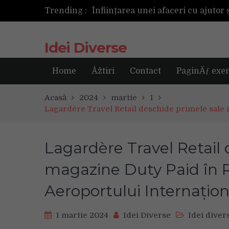
Trending :
Cum ar fi dacă ceasul tău s-ar ant
Idei Diverse
Home
Åžtiri
Contact
PaginÄƒ exe
Acasă
2024
martie
1
Lagardère Travel Retail deschide primele sale 
Lagardère Travel Retail 
magazine Duty Paid în 
Aeroportului Internațio
1 martie 2024
Idei Diverse
Idei diver