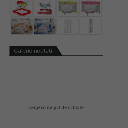
Galerie noutati
1
l
t
a
e
Lenjerii de pat de calitate
a
a