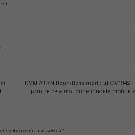
026
se →
rei
KVM ATEN Boundless modelul CM1942 
et
printre cele mai bune modele mobile
obligatorii sunt marcate cu
*