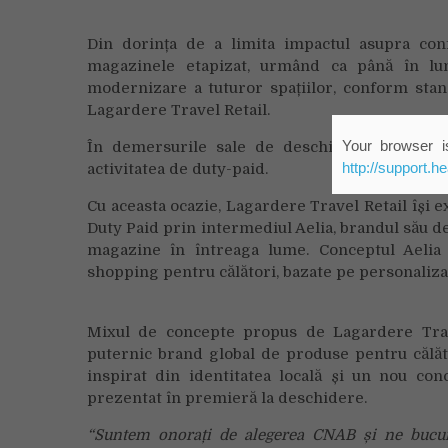
Din dorința de a limita impactul asupra conf
magazinele etapizat, urmând ca până în lun
modernizare a tuturor spațiilor, conform stand
Lagardere Travel Retail.
Your browser is
În demersurile sale de deschidere, grupul v
http://support.h
activitatea de duty-paid.
Cu aceasta ocazie, Lagardere Travel Retail își e
Duty Paid prin intermediul Aelia, brandul său d
magazine în întreaga lume. Conceptul Aelia
shopping pentru călători, bazate pe personalizar
Mixul de concepte propus de Lagardere Trav
puternic brand global de produse pentru călăt
inspirat din identitatea locală și un nou con
prezentat în premieră la deschidere.
“Suntem onorați de alegerea CNAB și ne bucur