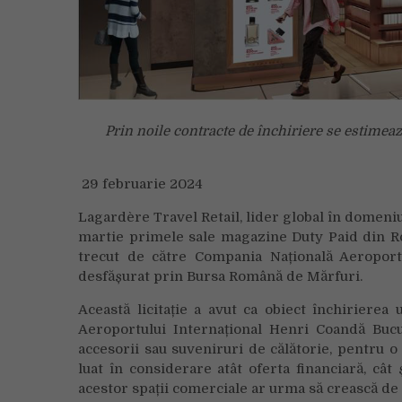
Prin noile contracte de închiriere se estimea
29 februarie 2024
Lagardère Travel Retail, lider global în domeniul
martie primele sale magazine Duty Paid din Rom
trecut de către Compania Națională Aeroport
desfășurat prin Bursa Română de Mărfuri.
Această licitație a avut ca obiect închirierea
Aeroportului Internațional Henri Coandă Bucur
accesorii sau suveniruri de călătorie, pentru o 
luat în considerare atât oferta financiară, cât 
acestor spații comerciale ar urma să crească de c