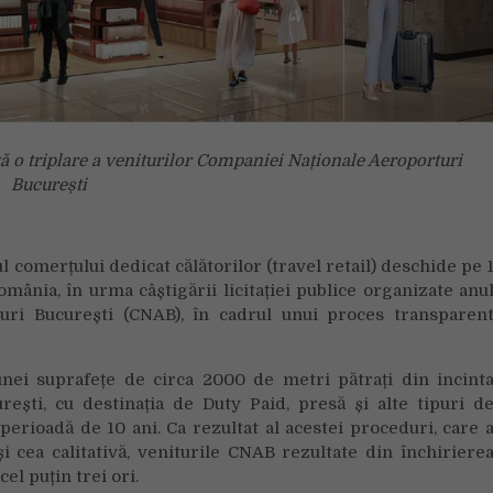
ză o triplare a veniturilor Companiei Naționale Aeroporturi
București
 comerțului dedicat călătorilor (travel retail) deschide pe 
ânia, în urma câștigării licitației publice organizate anu
uri București (CNAB), în cadrul unui proces transparen
 unei suprafețe de circa 2000 de metri pătrați din incint
ești, cu destinația de Duty Paid, presă și alte tipuri d
perioadă de 10 ani. Ca rezultat al acestei proceduri, care 
și cea calitativă, veniturile CNAB rezultate din închiriere
el puțin trei ori.