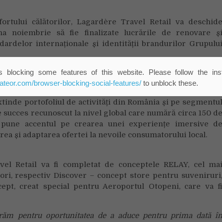
ortului călătorilor, Lagardère Travel Retail va deschid
a noiembrie să fie finalizate lucrările de renovare ș
ardelor internaționale și identității brandurilor Grupulu
 blocking some features of this website. Please follow the inst
a avea personal specializat cu experiență anterioară î
eateor.com/browser-blocking-social-features/
to unblock these.
xtinde portofoliul de activități din România și pe segmentu
e succes recunoscut la nivel global care numără circa 150 d
 pune accentul pe crearea unei experiențe imersive d
ea și adaptarea ofertei la nevoile consumatorului local.
el Retail va fi completat de conceptele RELAY, cel ma
ori, respectiv Discover – concept store pentru suveniruri
cept, creat special pentru Aeroportul Otopeni, care va f
ăm pentru oportunitatea de a aduce pentru prima dată î