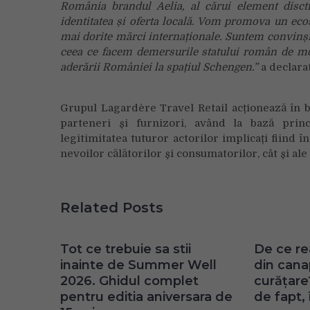
România brandul Aelia, al cărui element disct
identitatea și oferta locală. Vom promova un eco
mai dorite mărci internaționale. Suntem convinși 
ceea ce facem demersurile statului român de mode
aderării României la spațiul Schengen.”
a declara
Grupul Lagardère Travel Retail acționează în 
parteneri și furnizori, având la bază princi
legitimitatea tuturor actorilor implicați fiind
nevoilor călătorilor și consumatorilor, cât și ale
Related Posts
Tot ce trebuie sa stii
De ce re
inainte de Summer Well
din can
2026. Ghidul complet
curățare
pentru editia aniversara de
de fapt, 