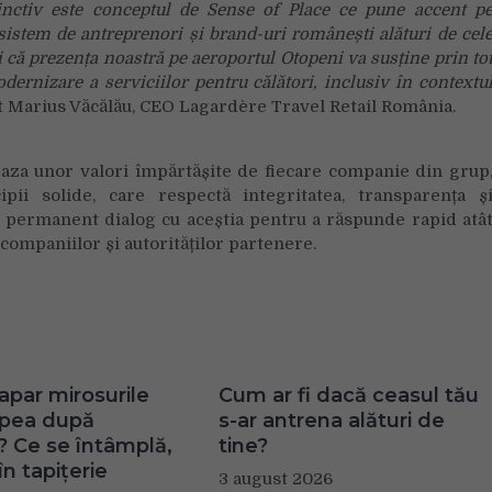
inctiv este conceptul de Sense of Place ce pune accent p
sistem de antreprenori și brand-uri românești alături de cel
că prezența noastră pe aeroportul Otopeni va susține prin to
rnizare a serviciilor pentru călători, inclusiv în contextu
t Marius Văcălău, CEO Lagardère Travel Retail România.
baza unor valori împărtășite de fiecare companie din grup
pii solide, care respectă integritatea, transparența ș
 în permanent dialog cu aceștia pentru a răspunde rapid atâ
 companiilor și autorităților partenere.
apar mirosurile
Cum ar fi dacă ceasul tău
apea după
s-ar antrena alături de
? Ce se întâmplă,
tine?
în tapițerie
3 august 2026