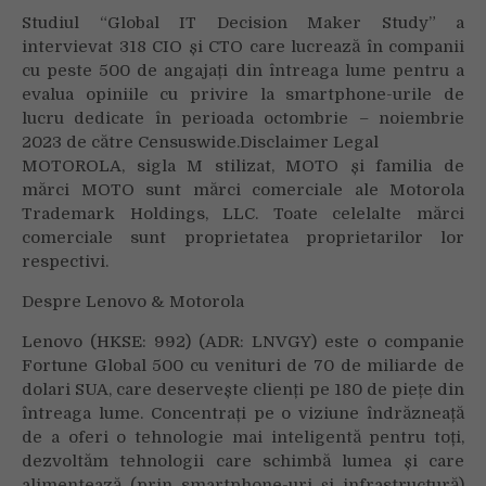
Studiul “Global IT Decision Maker Study” a
intervievat 318 CIO și CTO care lucrează în companii
cu peste 500 de angajați din întreaga lume pentru a
evalua opiniile cu privire la smartphone-urile de
lucru dedicate în perioada octombrie – noiembrie
2023 de către Censuswide.Disclaimer Legal
MOTOROLA, sigla M stilizat, MOTO și familia de
mărci MOTO sunt mărci comerciale ale Motorola
Trademark Holdings, LLC. Toate celelalte mărci
comerciale sunt proprietatea proprietarilor lor
respectivi.
Despre Lenovo & Motorola
Lenovo (HKSE: 992) (ADR: LNVGY) este o companie
Fortune Global 500 cu venituri de 70 de miliarde de
dolari SUA, care deservește clienți pe 180 de piețe din
întreaga lume. Concentrați pe o viziune îndrăzneață
de a oferi o tehnologie mai inteligentă pentru toți,
dezvoltăm tehnologii care schimbă lumea și care
alimentează (prin smartphone-uri și infrastructură)