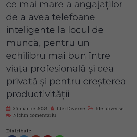
ce mai mare a angajaților
de a avea telefoane
inteligente la locul de
muncă, pentru un
echilibru mai bun între
viața profesională și cea
privată și pentru creșterea
productivității
25 martie 2024
Idei Diverse
Idei diverse
on
Niciun comentariu
Un
nou
Distribuie
studiu