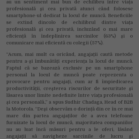
au un sentiment mai bun de echilibru între viața
profesională și cea privată atunci când folosesc
smartphone-ul dedicat la locul de muncă. Beneficiile
se extind dincolo de echilibrul dintre viața
profesională și cea privată, incluzând o mai mare
eficiență în îndeplinirea sarcinilor (63%) și o
comunicare mai eficientă cu colegii (57%).
“Acum, mai mult ca oricând, angajații caută metode
pentru a-și îmbunătăți experiența la locul de muncă.
Faptul că se bazează exclusiv pe un smartphone
personal la locul de muncă poate reprezenta o
provocare pentru angajați, cum ar fi împiedicarea
productivității, creșterea riscurilor de securitate și
lăsarea unor limite nedefinite între viața profesională
și cea personală.,” a spus Sudhir Chadaga, Head of B2B
la Motorola. “Deși observăm o dorință din ce în ce mai
mare din partea angajaților de a avea telefoane
furnizate la locul de muncă, majoritatea companiilor
nu au luat încă măsuri pentru a le oferi, lăsând
angajații să navigheze sarcinile de lucru și