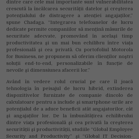
dintre care cele mai importante sunt vulnerabilitatea
crescută la încălcarea securității datelor și creșterea
potențialului de distragere a atenției angajaților,”
spune Chadaga. “Integrarea telefoanelor de lucru
dedicate permite companiilor să mențină măsurile de
securitate adecvate, promovând în același timp
productivitatea și un mai bun echilibru între viața
profesională și cea privată. Cu portofoliul Motorola
for Business, ne propunem să oferim clienților noștri
soluții end-to-end, personalizabile în funcție de
nevoile și dimensiunea afacerii lor.”
Având în vedere rolul crucial pe care îl joacă
tehnologia în peisajul de lucru hibrid, extinderea
dispozitivelor furnizate de companie dincolo de
calculatoare pentru a include și smartphone-urile are
potențialul de a aduce beneficii atât angajatorilor, cât
și angajaților lor. De la îmbunătățirea echilibrului
dintre viața profesională și cea privată la creșterea
securității și productivității, studiile “Global Employee
Security and Productivity” și “Global IT Decision-