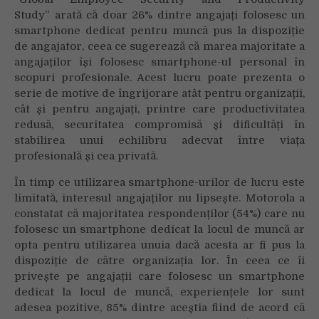
un
Study” arată că doar 26% dintre angajați folosesc un
echilibru
smartphone dedicat pentru muncă pus la dispoziție
mai
de angajator, ceea ce sugerează că marea majoritate a
bun
angajaților își folosesc smartphone-ul personal în
între
scopuri profesionale. Acest lucru poate prezenta o
viața
serie de motive de îngrijorare atât pentru organizații,
profesională
și
cât și pentru angajați, printre care productivitatea
cea
redusă, securitatea compromisă și dificultăți în
privată
stabilirea unui echilibru adecvat între viața
și
profesională și cea privată.
pentru
În timp ce utilizarea smartphone-urilor de lucru este
creșterea
limitată, interesul angajaților nu lipsește. Motorola a
productivității
constatat că majoritatea respondenților (54%) care nu
folosesc un smartphone dedicat la locul de muncă ar
opta pentru utilizarea unuia dacă acesta ar fi pus la
dispoziție de către organizația lor. În ceea ce îi
privește pe angajații care folosesc un smartphone
dedicat la locul de muncă, experiențele lor sunt
adesea pozitive, 85% dintre aceștia fiind de acord că