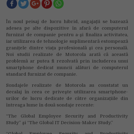
Motorola
dezvăluie
dorința
În noul peisaj de lucru hibrid, angajații se bazează
din
adesea pe alte dispozitive în afară de computerul
ce
furnizat de companie pentru a-și finaliza activitatea,
în
iar utilizarea de tehnologie suplimentară estompează
ce
mai
granițele dintre viața profesională și cea personală.
mare
Noi studii realizate de Motorola arată că această
a
problemă ar putea fi rezolvată prin includerea unui
angajaților
smartphone dedicat muncii alături de computerul
de
standard furnizat de companie.
a
Sondajele realizate de Motorola au constatat un
avea
telefoane
decalaj în ceea ce privește utilizarea smartphone-
inteligente
urilor de lucru dedicate de către organizațiile din
la
întreaga lume în două sondaje recente:
locul
“The Global Employee Security and Productivity
de
Study” și “The Global IT Decision-Maker Study.”
muncă,
pentru
“Global Employee Security and Productivity