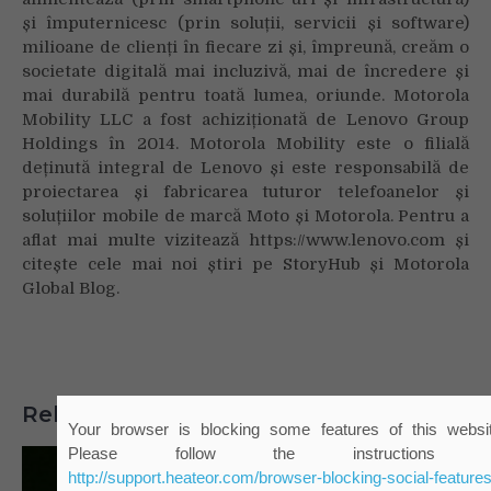
și împuternicesc (prin soluții, servicii și software)
milioane de clienți în fiecare zi și, împreună, creăm o
societate digitală mai incluzivă, mai de încredere și
mai durabilă pentru toată lumea, oriunde. Motorola
Mobility LLC a fost achiziționată de Lenovo Group
Holdings în 2014. Motorola Mobility este o filială
deținută integral de Lenovo și este responsabilă de
proiectarea și fabricarea tuturor telefoanelor și
soluțiilor mobile de marcă Moto și Motorola. Pentru a
aflat mai multe vizitează https://www.lenovo.com și
citește cele mai noi știri pe StoryHub și Motorola
Global Blog.
Related Posts
Your browser is blocking some features of this websit
Please follow the instructions 
http://support.heateor.com/browser-blocking-social-features