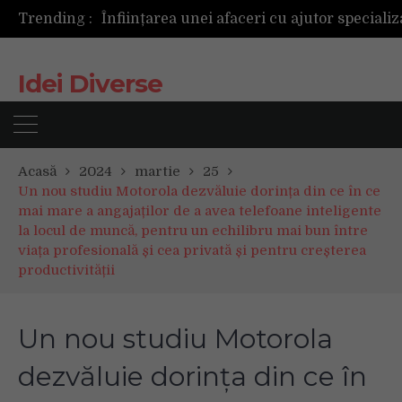
Trending :
Cum ar fi dacă ceasul tău s-ar antrena alăt
Idei Diverse
Acasă
2024
martie
25
Un nou studiu Motorola dezvăluie dorința din ce în ce
mai mare a angajaților de a avea telefoane inteligente
la locul de muncă, pentru un echilibru mai bun între
viața profesională și cea privată și pentru creșterea
productivității
Un nou studiu Motorola
dezvăluie dorința din ce în