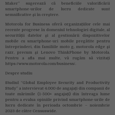
Maker” sugerează că beneficiile valorificării
smartphone-urilor de lucru dedicate sunt
semnificative și în creștere.
Motorola for Business oferă organizațiilor cele mai
recente progrese în domeniul tehnologiei digitale, al
securității datelor și al gestionării dispozitivelor
mobile cu smartphone-uri mobile pregătite pentru
întreprinderi, din familiile moto g, motorola edge și
razr, precum și Lenovo ThinkPhone by Motorola.
Pentru a afla mai multe, vă rugăm să vizitați
https://www.motorola.com/business/.
Despre studiu
Studiul “Global Employee Security and Productivity
Study” a intervievat 4.000 de angajați din companii de
toate mărimile (1-500+ angajați) din întreaga lume
pentru a evalua opiniile privind smartphone-urile de
lucru dedicate în perioada octombrie – noiembrie
2023 de către Censuswide.