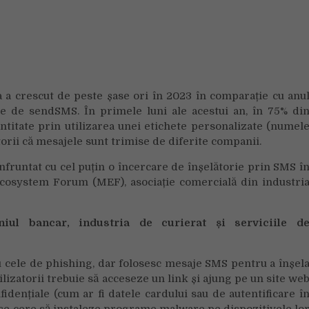
Bank
&
sendSMS:
atenție
la
mesajele
 a crescut de peste șase ori în 2023 în comparație cu anu
primite.
ate de sendSMS. În primele luni ale acestui an, în 75% di
Atacurile
de
entitate prin utilizarea unei etichete personalizate (numel
smishing
torii că mesajele sunt trimise de diferite companii.
în
nfruntat cu cel puțin o încercare de înșelătorie prin SMS î
România
 Ecosystem Forum (MEF), asociație comercială din industri
au
crescut
de
ul bancar, industria de curierat și serviciile d
peste
șase
ori
 cele de phishing, dar folosesc mesaje SMS pentru a înșel
în
tilizatorii trebuie să acceseze un link și ajung pe un site we
anul
fidențiale (cum ar fi datele cardului sau de autentificare î
2023
r li se cere să instaleze programe malware pe dispozitivele lo