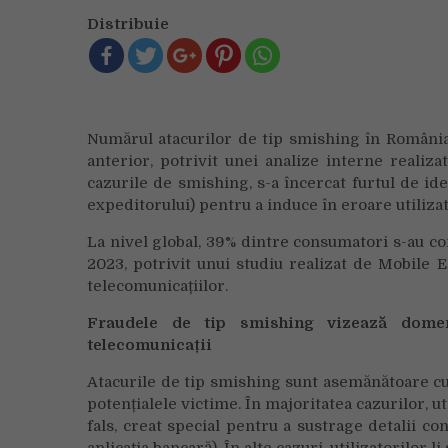
Distribuie
Numărul atacurilor de tip smishing în România
anterior, potrivit unei analize interne realiz
cazurile de smishing, s-a încercat furtul de id
expeditorului) pentru a induce în eroare utiliza
La nivel global, 39% dintre consumatori s-au co
2023, potrivit unui studiu realizat de Mobile
telecomunicațiilor.
Fraudele de tip smishing vizează domeni
telecomunicații
Atacurile de tip smishing sunt asemănătoare cu
potențialele victime. În majoritatea cazurilor, u
fals, creat special pentru a sustrage detalii con
aplicația bancară). În alte cazuri, utilizatorilo