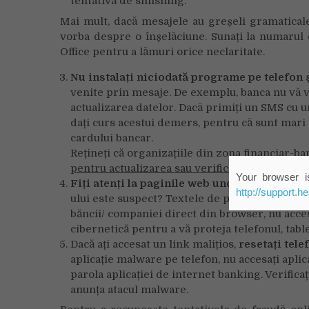
tentativă de smishing.
Mai mult, dacă mesajele au greșeli gramaticale,
vorba despre o înșelăciune. Sunați la numarul
Office pentru a lămuri orice neclaritate.
Nu instalați niciodată programe pe telefon 
venite prin mesaje. De exemplu, banca nu vă v
actualizarea datelor. Dacă primiți un SMS cu un
dați curs acestui demers, pentru că sunt mari ș
cardului bancar.
Rețineți că organizațiile din zona financiar-b
pentru actualizarea sau verificarea datelor de
Your browser is
Fiți atenți la paginile web unde sunteți redi
http://support.h
ului este suspect? Textele de pe site conțin mu
băncii/ companiei direct din browser, nu acces
cibernetică pentru a vă proteja telefonul, table
Dacă ați accesat un link malițios,
resetați tele
aplicație malware pe telefon, nu accesați aplic
parola aplicației de internet banking. Verifica
anunța atacul malware.