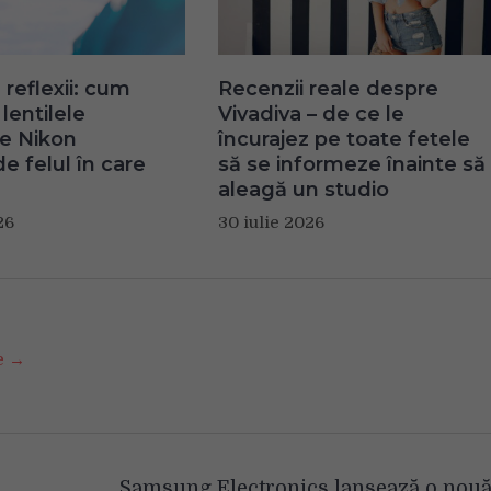
 reflexii: cum
Recenzii reale despre
lentilele
Vivadiva – de ce le
te Nikon
încurajez pe toate fetele
e felul în care
să se informeze înainte să
aleagă un studio
26
30 iulie 2026
se →
Samsung Electronics lansează o nou