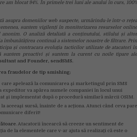
re am blocat 94%. În primele trei luni ale anului în curs, 100
rită asupra domeniilor web suspecte, urmărindu-le într-o rețe
asemenea, suntem vigilenți în monitorizarea resurselor onlin
nonim. O analiză detaliată a conținutului, stilului și alto
la îmbunătățirea continuă a sistemelor noastre de filtrare. Pri
ipa și contracara evoluția tacticilor utilizate de atacatori î
ă suntem proactivi și suntem la curent cu noile tipare al
nsultant and Founder, sendSMS.
ea fraudelor de tip smishing:
care apelează la comunicarea și marketingul prin SMS
la expeditor va apărea numele companiei în locul unui
icat și implementat după o procedură similară mărcii OSIM.
a aceeași sursă, înainte de a acționa. Atunci când ceva par
omunicare diferit!
țătoare
. Atacatorii încearcă să creeze un sentiment de
ia de la elementele care v-ar ajuta să realizați că este o