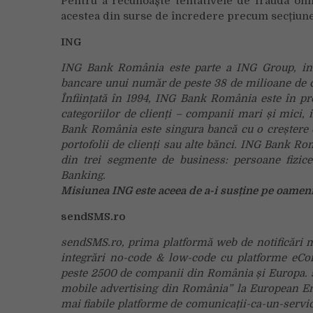
Pentru a recunoaște tentativele de fraudă onl
acestea din surse de încredere precum secțiun
ING
ING Bank România este parte a ING Group, instit
bancare unui număr de peste 38 de milioane de cli
Înființată în 1994, ING Bank România este în pre
categoriilor de clienți – companii mari și mici, i
Bank România este singura bancă cu o creștere or
portofolii de clienți sau alte bănci. ING Bank Ro
din trei segmente de business: persoane fizic
Banking.
Misiunea ING este aceea de a-i susține pe oameni să
sendSMS.ro
sendSMS.ro, prima platformă web de notificări m
integrări no-code & low-code cu platforme eCo
peste 2500 de companii din România și Europa. 
mobile advertising din România” la European Ent
mai fiabile platforme de comunicații-ca-un-serv