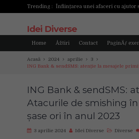
Trending :
Următoarea fotografie poate fi ce
Idei Diverse
Home
Åžtiri
Contact
PaginÄƒ exe
Acasă
2024
aprilie
3
ING Bank & sendSMS: atenție la mesajele primite
ING Bank & sendSMS: ate
Atacurile de smishing î
șase ori în anul 2023
3 aprilie 2024
Idei Diverse
Diverse