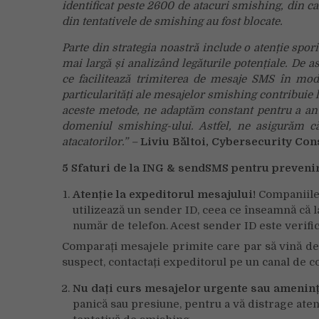
identificat peste 2600 de atacuri smishing, din ca
din tentativele de smishing au fost blocate.
Parte din strategia noastră include o atenție spo
mai largă și analizând legăturile potențiale. De 
ce facilitează trimiterea de mesaje SMS în mod a
particularități ale mesajelor smishing contribuie 
aceste metode, ne adaptăm constant pentru a antic
domeniul smishing-ului. Astfel, ne asigurăm c
atacatorilor.” –
Liviu Băltoi, Cybersecurity Co
5 Sfaturi de la ING & sendSMS pentru prevenir
Atenție la expeditorul mesajului!
Companiile 
utilizează un sender ID, ceea ce înseamnă că 
număr de telefon. Acest sender ID este verif
Comparați mesajele primite care par să vină de l
suspect, contactați expeditorul pe un canal de c
Nu dați curs mesajelor urgente sau amenin
panică sau presiune, pentru a vă distrage atenț