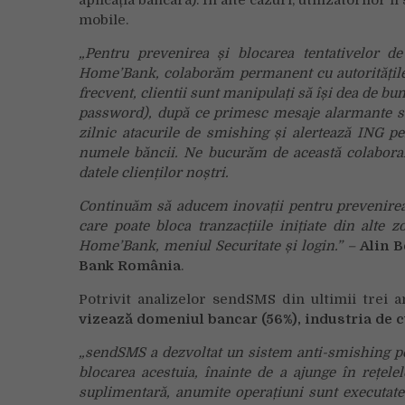
mobile.
„Pentru prevenirea și blocarea tentativelor de 
Home
’Bank,
colaborăm permanent cu autoritățile
frecvent, clientii sunt manipulați să își dea de bu
password), după ce primesc mesaje alarmante sa
zilnic atacurile de smishing și alertează ING pe
numele băncii. Ne bucurăm de această colaborare
datele clienților noștri.
Continuăm să aducem inovații pentru prevenirea f
care poate bloca tranzacțiile inițiate din alte z
Home
’Bank,
meniul Securitate și login.” –
Alin 
Bank România
.
Potrivit analizelor sendSMS din ultimii trei a
vizează domeniul bancar (56%), industria de cu
„sendSMS a dezvoltat un sistem anti-smishing per
blocarea acestuia, înainte de a ajunge în rețele
suplimentară, anumite operațiuni sunt executate 