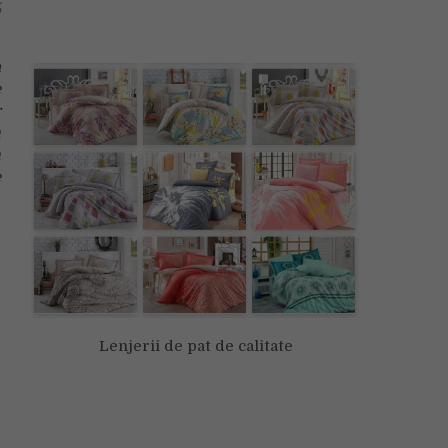
%
a
e
r
n
n
e
Lenjerii de pat de calitate
e