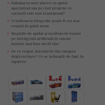
Înființarea unei afaceri cu ajutor
specializat sau pe cont propriu: ce
variantă este mai avantajoasă?
Următoarea fotografie poate fi cea mai
reușită de până acum
l
Mașinile de spălat și uscătoarele bazate
n
pe inteligență artificială îți cunosc
e
hainele mai bine decât tine
De ce reapar mirosurile din canapea
după curățare? Ce se întâmplă, de fapt, în
n
tapițerie
a
e
a
b
n
r