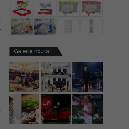
n
i
e
ă
n
m
Galerie noutati
,
n
G
a
i
ă
m