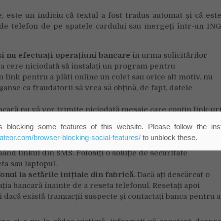
 este un indiciu că textul a fost tradus automat și că est
 de telefon de pe spatele cardului sau mergeți într-un IN
și nu efectuați operațiuni bancare
în urma solicitărilor
a cere niciodată să instalați un program pentru
 link pentru a plăti online un colet sau orice alt motiv, nu
anse ca fraudatorii să vrea să obțină, de fapt, datele
ancară
nu vă vor trimite niciodată mesaje care conțin link-ur
 autentificare sau cu caracter personal
.
 blocking some features of this website. Please follow the inst
recționati
. Este numele de domeniu corect? Aspectul site-
eateor.com/browser-blocking-social-features/
to unblock these.
lte greșeli sau au un limbaj robotizat? Intrați pe site-ul
ând linkul din SMS. Folosiți o soluție de securitate
ta sau laptopul.
fonul la setările inițiale din fabrică
. Dacă ați descărcat o
ația bancară înainte de a reseta telefonul. Resetați apoi
ți dacă există tranzacții suspecte și contactați banca pentru a