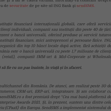
ine și a nu le cădea victimă, informați-vă constant despr
ea de
securitate
de pe site-ul ING Bank și
sendSMS.
uție financiară internațională globală, care oferă servici
enți individuali, companii sau instituții din peste 40 de țări
zent o bancă universală, oferind produse și servicii tuturo
nstituții financiare, mici antreprenori și persoane fizice. IN
ganică din top 10 bănci locale după active, fără achiziții d
mânia este o bancă universală cu peste 1,7 milioane de clienț
e (retail), companii IMM-uri & Mid-Corporate și Wholesal
 fie cu un pas înainte, în viață și în afaceri.
ultichannel din România. De atunci, am realizat peste 30 d
mmerce, CRM-uri, ERP-uri, integratoare. Și am colaborat c
sendSMS.ro a fost premiată drept “Cea mai bună platformă d
erprise Awards 2021. Și, în prezent, suntem una dintre cel
iciu (CPaaS) din Europa. SendSMS a implementat sistemului d