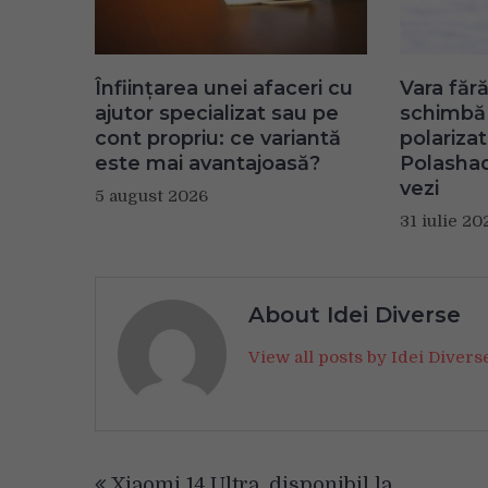
Înființarea unei afaceri cu
Vara fără
ajutor specializat sau pe
schimbă 
cont propriu: ce variantă
polariza
este mai avantajoasă?
Polashad
vezi
5 august 2026
31 iulie 20
About Idei Diverse
View all posts by Idei Diver
Navigare
Xiaomi 14 Ultra, disponibil la