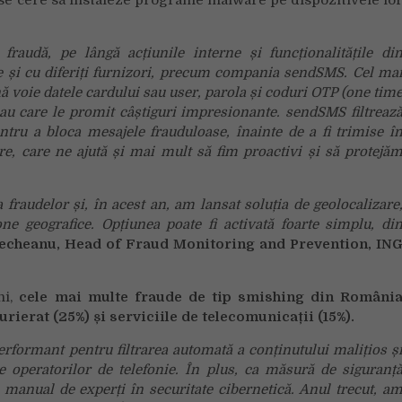
fraudă, pe lângă acțiunile interne și funcționalitățile di
 și cu diferiți furnizori, precum compania sendSMS. Cel ma
nă voie datele cardului sau user, parola și coduri OTP (one tim
u care le promit câștiguri impresionante. sendSMS filtreaz
ntru a bloca mesajele frauduloase, înainte de a fi trimise î
, care ne ajută și mai mult să fim proactivi și să protejă
raudelor și, în acest an, am lansat soluția de geolocalizare
one geografice. Opțiunea poate fi activată foarte simplu, di
Becheanu, Head of Fraud Monitoring and Prevention, IN
ni,
cele mai multe fraude de tip smishing din Români
rierat (25%) și serviciile de telecomunicații (15%).
formant pentru filtrarea automată a conținutului malițios ș
le operatorilor de telefonie. În plus, ca măsură de siguranț
manual de experți în securitate cibernetică. Anul trecut, a