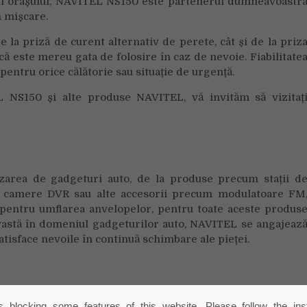
ocul orașului, NAVITEL NS150 este partenerul dumneavoastr
n mișcare.
 la priză de curent alternativ de perete, cât și de la priz
 că este mereu gata de folosire în caz de nevoie. Fiabilitate
l pentru orice călătorie sau situație de urgență.
 NS150 și alte produse NAVITEL, vă invităm să vizitaț
zarea de gadgeturi auto, de la produse precum stații d
to, camere DVR sau alte accesorii precum modulatoare FM
pentru umflarea anvelopelor, pentru toate aceste produs
 vastă în domeniul gadgeturilor auto, NAVITEL se angajeaz
satisface nevoile în continuă schimbare ale pieței.
l-Romania-100065358645391/
 blocking some features of this website. Please follow the inst