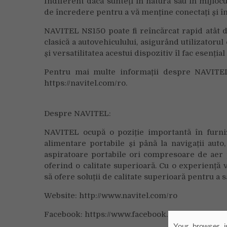
Indiferent dacă sunteți în natură sau în mijl
de încredere pentru a vă menține conectați și î
NAVITEL NS150 poate fi reîncărcat rapid atât de
clasică a autovehiculului, asigurând utilizatorul
și versatilitatea acestui dispozitiv îl fac esenția
Pentru mai multe informații despre NAVITEL
https://navitel.com/ro.
Despre NAVITEL:
NAVITEL ocupă o poziție importantă în furni
alimentare portabile și până la navigații au
aspiratoare portabile ori compresoare de aer 
oferind o calitate superioară. Cu o experiență
să ofere soluții de calitate superioară pentru a 
Website: http://www.navitel.com/ro
Facebook: https://www.facebook.com/p/Navite
Your browser is