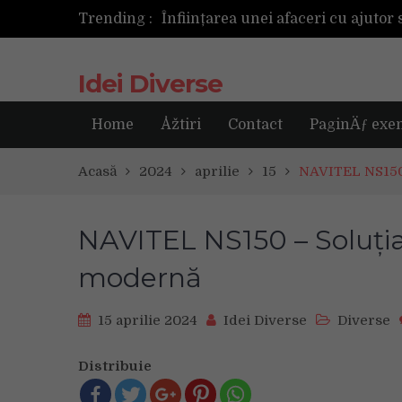
Trending :
Cum ar fi dacă ceasul tău s-ar ant
Idei Diverse
Home
Åžtiri
Contact
PaginÄƒ exe
Acasă
2024
aprilie
15
NAVITEL NS150 
NAVITEL NS150 – Soluția
modernă
15 aprilie 2024
Idei Diverse
Diverse
Distribuie