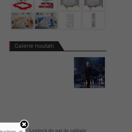
ă
a
a
i
Galerie noutati
e
,
e
ă
Lenjerii de pat de calitate
ructions at