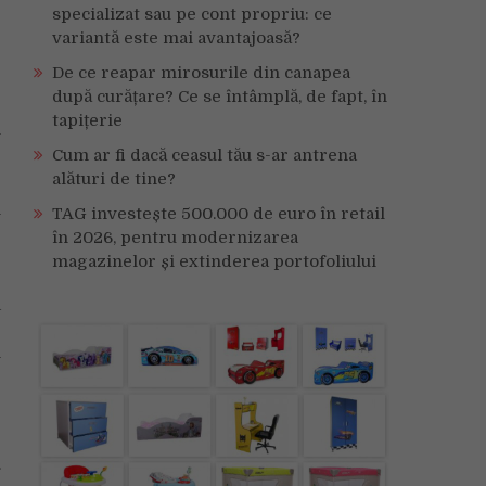
specializat sau pe cont propriu: ce
variantă este mai avantajoasă?
De ce reapar mirosurile din canapea
e
după curățare? Ce se întâmplă, de fapt, în
e
tapițerie
i
e
Cum ar fi dacă ceasul tău s-ar antrena
alături de tine?
TAG investește 500.000 de euro în retail
v
în 2026, pentru modernizarea
e
magazinelor și extinderea portofoliului
a
e
i
e
.