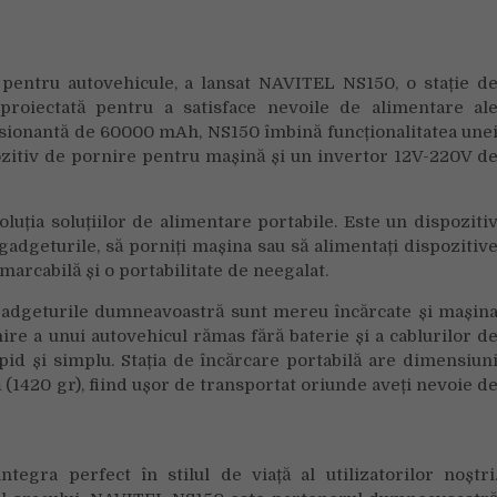
perfectă
pentru
mobilitatea
entru autovehicule, a lansat NAVITEL NS150, o stație d
modernă
 proiectată pentru a satisface nevoile de alimentare al
sionantă de 60000 mAh, NS150 îmbină funcționalitatea une
pozitiv de pornire pentru mașină și un invertor 12V-220V d
luția soluțiilor de alimentare portabile. Este un dispoziti
gadgeturile, să porniți mașina sau să alimentați dispozitiv
arcabilă și o portabilitate de neegalat.
ă gadgeturile dumneavoastră sunt mereu încărcate și mașin
nire a unui autovehicul rămas fără baterie și a cablurilor d
id și simplu. Stația de încărcare portabilă are dimensiun
 (1420 gr), fiind ușor de transportat oriunde aveți nevoie d
gra perfect în stilul de viață al utilizatorilor noștri