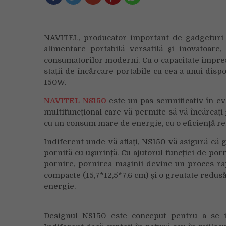
NAVITEL, producator important de gadgeturi p
alimentare portabilă versatilă și inovatoare,
consumatorilor moderni. Cu o capacitate impre
stații de încărcare portabile cu cea a unui dis
150W.
NAVITEL NS150
este un pas semnificativ în evo
multifuncțional care vă permite să vă încărcați 
cu un consum mare de energie, cu o eficiență rem
Indiferent unde vă aflați, NS150 vă asigură c
pornită cu ușurință. Cu ajutorul funcției de por
pornire, pornirea mașinii devine un proces rap
compacte (15,7*12,5*7,6 cm) și o greutate redusă
energie.
Designul NS150 este conceput pentru a se inte