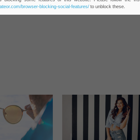
ro
eateor.com/browser-blocking-social-features/
to unblock these.