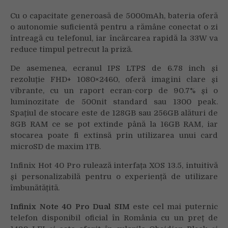
Cu o capacitate generoasă de 5000mAh, bateria oferă
o autonomie suficientă pentru a rămâne conectat o zi
întreagă cu telefonul, iar încărcarea rapidă la 33W va
reduce timpul petrecut la priză.
De asemenea, ecranul IPS LTPS de 6.78 inch și
rezoluție FHD+ 1080×2460, oferă imagini clare și
vibrante, cu un raport ecran-corp de 90.7% și o
luminozitate de 500nit standard sau 1300 peak.
Spațiul de stocare este de 128GB sau 256GB alături de
8GB RAM ce se pot extinde până la 16GB RAM, iar
stocarea poate fi extinsă prin utilizarea unui card
microSD de maxim 1TB.
Infinix Hot 40 Pro rulează interfața XOS 13.5, intuitivă
și personalizabilă pentru o experiență de utilizare
îmbunătățită.
Infinix Note 40 Pro Dual SIM
este cel mai puternic
telefon disponibil oficial în România cu un preț de