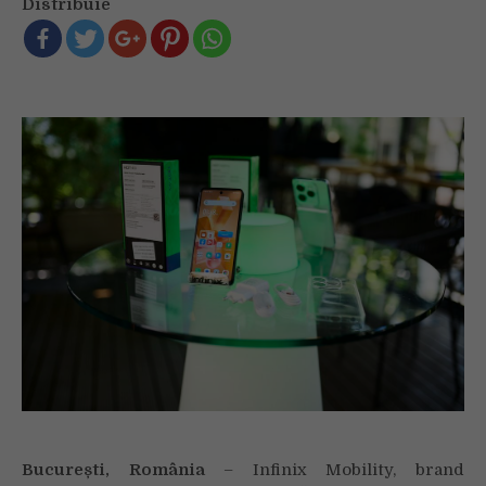
Distribuie
intră
pe
piața
din
România
București, România
– Infinix Mobility, brand