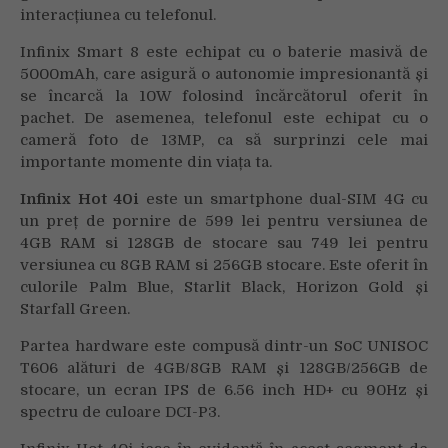
interacțiunea cu telefonul.
Infinix Smart 8 este echipat cu o baterie masivă de
5000mAh, care asigură o autonomie impresionantă și
se încarcă la 10W folosind încărcătorul oferit în
pachet. De asemenea, telefonul este echipat cu o
cameră foto de 13MP, ca să surprinzi cele mai
importante momente din viața ta.
Infinix Hot 40i
este un smartphone dual-SIM 4G cu
un preț de pornire de 599 lei pentru versiunea de
4GB RAM si 128GB de stocare sau 749 lei pentru
versiunea cu 8GB RAM si 256GB stocare. Este oferit în
culorile Palm Blue, Starlit Black, Horizon Gold și
Starfall Green.
Partea hardware este compusă dintr-un SoC UNISOC
T606 alături de 4GB/8GB RAM și 128GB/256GB de
stocare, un ecran IPS de 6.56 inch HD+ cu 90Hz și
spectru de culoare DCI-P3.