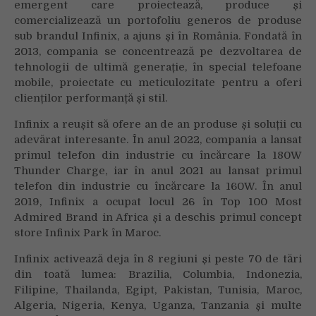
emergent care proiectează, produce și
comercializează un portofoliu generos de produse
sub brandul Infinix, a ajuns și în România. Fondată în
2013, compania se concentrează pe dezvoltarea de
tehnologii de ultimă generație, în special telefoane
mobile, proiectate cu meticulozitate pentru a oferi
clienților performanță și stil.
Infinix a reușit să ofere an de an produse și soluții cu
adevărat interesante. În anul 2022, compania a lansat
primul telefon din industrie cu încărcare la 180W
Thunder Charge, iar în anul 2021 au lansat primul
telefon din industrie cu încărcare la 160W. În anul
2019, Infinix a ocupat locul 26 în Top 100 Most
Admired Brand in Africa și a deschis primul concept
store Infinix Park în Maroc.
Infinix activează deja în 8 regiuni și peste 70 de tări
din toată lumea: Brazilia, Columbia, Indonezia,
Filipine, Thailanda, Egipt, Pakistan, Tunisia, Maroc,
Algeria, Nigeria, Kenya, Uganza, Tanzania și multe