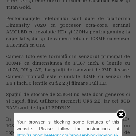
1499 LEI și este oferit în culorile Obsidian Black și
Titan Gold.
Performanțele telefonului sunt date de platforma
Dimensity 7020 cu procesor octa-core, ecranul
AMOLED cu rezoluție HD+ și 120Hz pentru gaming la
superlativ, dar și de camera foto de 108MP cu senzor
1/1.67inch cu OIS.
Camera foto este formată din senzorul principal de
108MP cu dimensiunea de 1/1.67 inch, 6 lentile cu
f/1.75, OIS și AF, dar și alți doi senzori de 2MP fiecare.
Camera frontală este o unitate 32MP cu senzor de
1/3.1 inch, 5 lentile cu f/2.2 și filmare Full HD.
Spațiul de stocare de 256GB nu este doar generos ci
si rapid, fiind utilizate memorii UFS 2.2, iar cei 8GB
RAM sunt de tipul LPDDR4X.
In plus, AMOLED de 6.78 inch și rezoluție FHD+
Your browser is blocking some features of this
1080×2436 oferă imagini clare și vibrante, cu un
website. Please follow the instructions at
raport ecran-corp de 89.8% și o luminozitate de
http://support.heateor.com/browser-blocking-social-