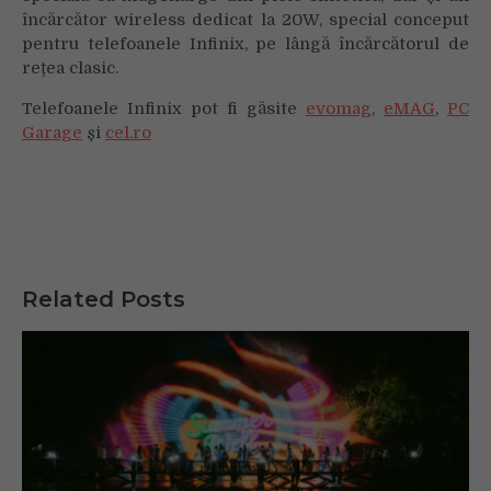
încărcător wireless dedicat la 20W, special conceput
pentru telefoanele Infinix, pe lângă încărcătorul de
rețea clasic.
Telefoanele Infinix pot fi găsite
evomag
,
eMAG
,
PC
Garage
și
cel.ro
Related Posts