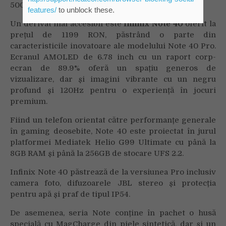
500nit standard și 1300nits peak.
features/
to unblock these.
Un derivat mai accesibil este
Infinix Note 40
oferit la
prețul de 1199 RON, păstrând o parte din
caracteristicile inovatoare ale modelului Note 40 Pro.
Ecranul AMOLED de 6.78 inch cu un raport corp-
ecran de 89.9% oferă un spațiu generos de
vizualizare, dar și imagini vibrante cu un negru
profund și 120Hz pentru o experiență în jocuri
premium.
Fiind un telefon orientat către performanțe generale
în gaming deosebite, Note 40 este proiectat în jurul
platformei Mediatek Helio G99 Ultimate cu până la
8GB RAM și până la 256GB de stocare UFS 2.2.
Infinix Note 40 păstrează de la versiunea Pro inclusiv
camera foto, difuzoarele JBL stereo și protecția
pentru apă și praf de tipul IP54.
De asemenea, seria Note conține în pachet o husă
specială cu MagCharge din piele sintetică, dar și un