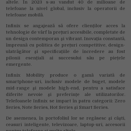
altele. În 2023 s-au vandut 40 de milioane de
telefoane la nivel global, inclusiv la operatorii de
telefoane mobilă.
Infinix se angajează să ofere clienților acces la
tehnologie de vârf la prețuri accesibile, completate de
un design contemporan și vibrant. Inovația constantă,
împreună cu politica de prețuri competitive, design-
ulatrăgător și specificațiile de încredere au fost
pilonii esențiali ai succesului său pe piețele
emergente.
Infinix Mobility produce o gamă variată de
smartphone-uri, inclusiv modele de buget, modele
mid-range și modele high-end, pentru a satisface
diferite nevoie și preferințe ale utilizatorilor.
Telefoanele Infinix se impart în patru categorii: Zero
Series, Note Series, Hot Series și Smart Series.
De asemenea, în portofoliul lor se regăsesc și căști,
ceasuri inteligente, televizoare, laptop-uri, accesorii