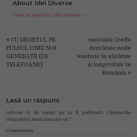
About Idei Diverse
View all posts by Idei Diverse →
Navigare
CU DEGETUL PE
Asociația Credu
în
PULSUL UNEI NOI
dezvăluie noile
articole
GENERAȚII (DE
tendințe în sănătate
TELEFOANE)
și longevitate în
România
Lasă un răspuns
Adresa ta de email nu va fi publicată.
Câmpurile
obligatorii sunt marcate cu
*
Comentariu