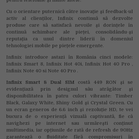
pentru telefoane și multe altele.
Cu o orientare puternică către inovație și feedback-ul
activ al clienților, Infinix continuă să dezvolte
produse care să satisfacă nevoile și dorințele în
continuă schimbare ale pieței, consolidându-și
reputația ca unul dintre liderii în domeniul
tehnologiei mobile pe piețele emergente.
Infinix introduce astazi în România cinci modele:
Infinix Smart 8, Infinix Hot 40i, Infinix Hot 40 Pro ,
Infinix Note 40 si Note 40 Pro .
Infinix Smart 8 Dual SIM
costă 449 RON și se
evidențiază prin designul său atrăgător și
disponibilitatea în patru culori vibrante: Timber
Black, Galaxy White, Shiny Gold și Crystal Green. Cu
un ecran generos de 6.6 inch și rezoluție HD, te vei
bucura de o experiență vizuală captivantă, fie că
navighezi pe internet sau urmărești conținut
multimedia, iar opțiunile de rată de refresh de 90Hz
garantează o fluiditate fără compromisuri în