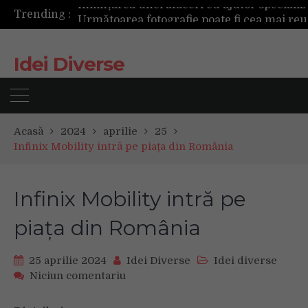
Trending :
Următoarea fotografie poate fi cea mai reușită de până acum
Mașinile de spălat și uscătoarele bazate pe inteligență artificială îți cunosc hainele mai bine decât tine
De ce reapar mirosurile din canapea după curățare? Ce se întâmplă, de fapt, în tapițerie
Idei Diverse
Tot ce trebuie sa stii inainte de Summer Well 2026. Ghidul complet pentru editia aniversara de 15 ani
Acasă
2024
aprilie
25
Infinix Mobility intră pe piața din România
Infinix Mobility intră pe
piața din România
25 aprilie 2024
Idei Diverse
Idei diverse
on
Niciun comentariu
Infinix
Mobility