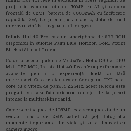
Infinix Hot 40i iese în evidență în acest segment de
preț prin camera foto de 50MP cu AI și camera
frontală de 32MP, bateria de 5000mAh cu încărcare
rapidă la 18W, dar și prin jack-ul audio, slotul de card
microSD până la 1TB și NFC-ul integrat.
Infinix Hot 40 Pro
este un smartphone de 999 RON
disponibil în culorile Palm Blue, Horizon Gold, Starlit
Black și Starfall Green.
Cu un procesor puternic MediaTek Helio G99 și GPU
Mali-G57 MC2, Infinix Hot 40 Pro oferă performanțe
avansate pentru o experiență fluidă și fără
întreruperi. Cu o arhitectură de 6nm și un CPU octa-
core cu o viteză de până la 2.2GHz, acest telefon este
pregătit să facă față oricăror cerințe, de la jocuri
intense la multitasking rapid.
Camera principala de 108MP este acompaniată de un
senzor macro de 2MP, astfel că poți fotografia
momente importante din viată și să te distrezi cu
camera macro.