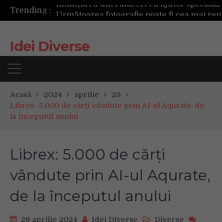
Trending :
Următoarea fotografie poate fi cea mai reușită de până acum
Mașinile de spălat și uscătoarele bazate pe inteligență artificială îți cunosc hainele mai bine decât tine
De ce reapar mirosurile din canapea după curățare? Ce se întâmplă, de fapt, în tapițerie
Idei Diverse
Tot ce trebuie sa stii inainte de Summer Well 2026. Ghidul complet pentru editia aniversara de 15 ani
Acasă
2024
aprilie
29
Librex: 5.000 de cărți vândute prin AI-ul Aqurate, de
la începutul anului
Librex: 5.000 de cărți
vândute prin AI-ul Aqurate,
de la începutul anului
29 aprilie 2024
Idei Diverse
Diverse