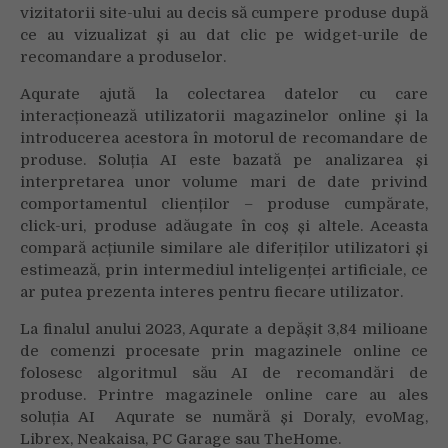
vizitatorii site-ului au decis să cumpere produse după
ce au vizualizat și au dat clic pe widget-urile de
recomandare a produselor.
Aqurate ajută la colectarea datelor cu care
interacționează utilizatorii magazinelor online și la
introducerea acestora în motorul de recomandare de
produse. Soluția AI este bazată pe analizarea și
interpretarea unor volume mari de date privind
comportamentul clienților – produse cumpărate,
click-uri, produse adăugate în coș și altele. Aceasta
compară acțiunile similare ale diferiților utilizatori și
estimează, prin intermediul inteligenței artificiale, ce
ar putea prezenta interes pentru fiecare utilizator.
La finalul anului 2023, Aqurate a depășit 3,84 milioane
de comenzi procesate prin magazinele online ce
folosesc algoritmul său AI de recomandări de
produse. Printre magazinele online care au ales
soluția AI Aqurate se numără și Doraly, evoMag,
Librex, Neakaisa, PC Garage sau TheHome.