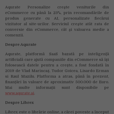
Aqurate Personalize crește veniturile din
eCommerce cu până la 23%, prin recomandările de
produs generate cu AI, personalizate fiecărui
vizitator al site-urilor. Serviciul crește atât rata de
conversie din eCommerce, cât și valoarea medie a
comenzii.
Despre Aqurate
Aqurate, platformă SaaS bazată pe inteligenţă
artificială care ajută companiile din eCommerce să îşi
folosească datele pentru a creşte, a fost fondată în
2019 de Vlad Marincaş, Tudor Goicea, Lisardo Erman
si Raul Mazilu. Platforma a atras, până în prezent,
finanțări în valoare de aproximativ 500.000 de Euro.
Mai multe informații sunt disponibile pe
www.aqurate.ai
.
Despre Librex
Librex este o librărie online, a cărei poveste a început