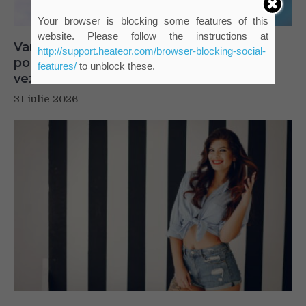
Your browser is blocking some features of this
website. Please follow the instructions at
Vara fără reflexii: cum schimbă lentilele
http://support.heateor.com/browser-blocking-social-
polarizate Nikon Polashade felul în care
features/
to unblock these.
vezi
31 iulie 2026