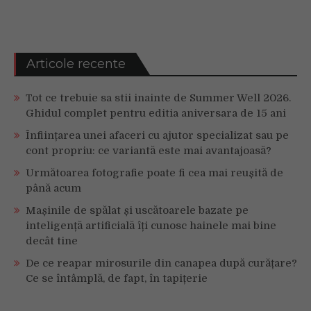
Articole recente
Tot ce trebuie sa stii inainte de Summer Well 2026.
Ghidul complet pentru editia aniversara de 15 ani
Înființarea unei afaceri cu ajutor specializat sau pe
cont propriu: ce variantă este mai avantajoasă?
Următoarea fotografie poate fi cea mai reușită de
până acum
Mașinile de spălat și uscătoarele bazate pe
inteligență artificială îți cunosc hainele mai bine
decât tine
De ce reapar mirosurile din canapea după curățare?
Ce se întâmplă, de fapt, în tapițerie