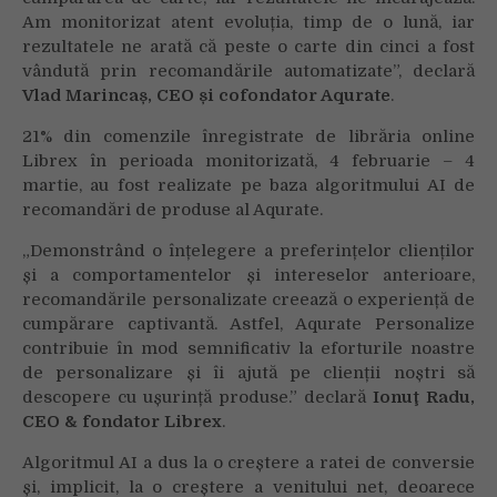
Am monitorizat atent evoluția, timp de o lună, iar
rezultatele ne arată că peste o carte din cinci a fost
vândută prin recomandările automatizate”, declară
Vlad Marincaș, CEO și cofondator Aqurate
.
21% din comenzile înregistrate de librăria online
Librex în perioada monitorizată, 4 februarie – 4
martie, au fost realizate pe baza algoritmului AI de
recomandări de produse al Aqurate.
„Demonstrând o înțelegere a preferințelor clienților
și a comportamentelor și intereselor anterioare,
recomandările personalizate creează o experiență de
cumpărare captivantă. Astfel, Aqurate Personalize
contribuie în mod semnificativ la eforturile noastre
de personalizare și îi ajută pe clienții noștri să
descopere cu ușurință produse.” declară
Ionuţ Radu,
CEO & fondator Librex
.
Algoritmul AI a dus la o creștere a ratei de conversie
și, implicit, la o creștere a venitului net, deoarece