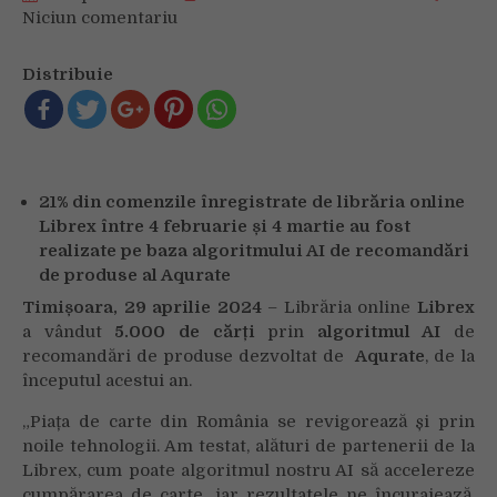
Niciun comentariu
on
Librex:
5.000
Distribuie
de
cărți
vândute
prin
AI-
21% din comenzile înregistrate de librăria online
ul
Librex între 4 februarie și 4 martie au fost
Aqurate,
realizate pe baza algoritmului AI de recomandări
de
la
de produse al Aqurate
începutul
Timișoara, 29 aprilie 2024
– Librăria online
Librex
anului
a vândut
5.000 de cărți
prin
algoritmul AI
de
recomandări de produse dezvoltat de
Aqurate
,
de la
începutul acestui an.
„Piața de carte din România se revigorează și prin
noile tehnologii. Am testat, alături de partenerii de la
Librex, cum poate algoritmul nostru AI să accelereze
cumpărarea de carte, iar rezultatele ne încurajează.