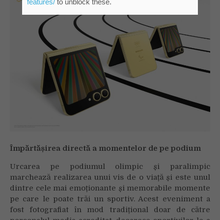
features/
to unblock these.
Împărtășirea directă a momentelor de pe podium
Urcarea pe podiumul olimpic și paralimpic
marchează realizarea unui vis de o viață și este unul
dintre cele mai emoționante și memorabile momente
pe care le poate trăi un sportiv. Acest eveniment a
fost fotografiat în mod tradițional doar de către