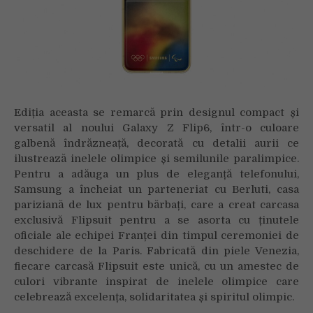
Ediția aceasta se remarcă prin designul compact și
versatil al noului Galaxy Z Flip6, într-o culoare
galbenă îndrăzneață, decorată cu detalii aurii ce
ilustrează inelele olimpice și semilunile paralimpice.
Pentru a adăuga un plus de eleganță telefonului,
Samsung a încheiat un parteneriat cu Berluti, casa
pariziană de lux pentru bărbați, care a creat carcasa
exclusivă Flipsuit pentru a se asorta cu ținutele
oficiale ale echipei Franței din timpul ceremoniei de
deschidere de la Paris. Fabricată din piele Venezia,
fiecare carcasă Flipsuit este unică, cu un amestec de
culori vibrante inspirat de inelele olimpice care
celebrează excelența, solidaritatea și spiritul olimpic.