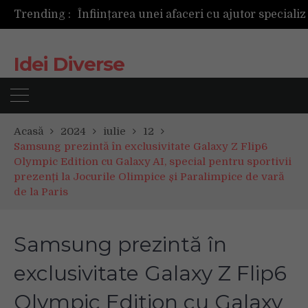
Trending :
Următoarea fotografie poate fi cea mai reușită de până acum
Mașinile de spălat și uscătoarele bazate pe inteligență artificială îți cunosc hainele mai bine decât tine
De ce reapar mirosurile din canapea după curățare? Ce se întâmplă, de fapt, în tapițerie
Idei Diverse
Tot ce trebuie sa stii inainte de Summer Well 2026. Ghidul complet pentru editia aniversara de 15 ani
Acasă
2024
iulie
12
Samsung prezintă în exclusivitate Galaxy Z Flip6
Olympic Edition cu Galaxy AI, special pentru sportivii
prezenți la Jocurile Olimpice și Paralimpice de vară
de la Paris
Samsung prezintă în
exclusivitate Galaxy Z Flip6
Olympic Edition cu Galaxy