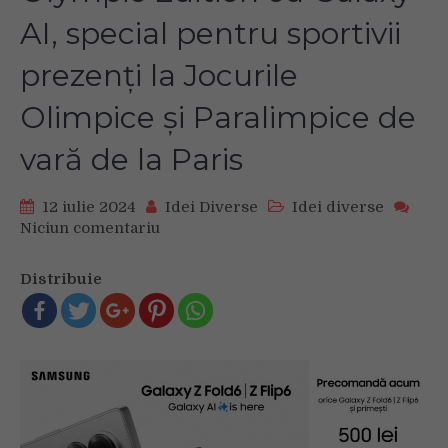
AI, special pentru sportivii
prezenți la Jocurile
Olimpice și Paralimpice de
vară de la Paris
12 iulie 2024
Idei Diverse
Idei diverse
Niciun comentariu
on
Samsung
prezintă
Distribuie
în
exclusivitate
Galaxy
Z
Flip6
Olympic
Edition
cu