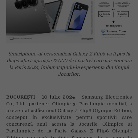
Galaxy
AI,
special
pentru
sportivii
prezenți
la
Jocurile
Smartphone-ul personalizat Galaxy Z Flip6 va fi pus la
Olimpice
dispoziția a aproape 17.000 de sportivi care vor concura
și
la Paris 2024, îmbunătățindu-le experiența din timpul
Paralimpice
Jocurilor.
de
vară
de
la
BUCUREȘTI – 10 iulie 2024
– Samsung Electronics
Paris
Co., Ltd., partener Olimpic și Paralimpic mondial, a
prezentat astăzi noul Galaxy Z Flip6 Olympic Edition,
conceput în exclusivitate pentru sportivii care
concurează anul acesta la Jocurile Olimpice și
Paralimpice de la Paris. Galaxy Z Flip6 Olympic
Edition continuă tradiția Samsung de a pune la