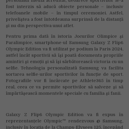
personalul media acreditat, deoarece sportivilor le-a
fost interzis să aducă obiecte personale – inclusiv
telefoanele mobile – în timpul ceremoniei. Astfel,
priveliștea a fost întotdeauna surprinsă de la distanță
și nu din perspectiva unui atlet.
Pentru prima dată în istoria Jocurilor Olimpice și
Paralimpice, smartphone-ul Samsung Galaxy Z Flip6
Olympic Edition va fi utilizat pe podium la Paris 2024,
astfel încât sportivii să își poată documenta propriile
amintiri și emoții și să își sărbătorească victoria cu un
selfie. Tehnologia personalizată Samsung va facilita
sortarea selfie-urilor sportivilor în funcție de sport.
Fotografiile vor fi încărcate pe Athlete365 în timp
real, ceea ce va permite sportivilor să salveze și să
împărtășească momentele speciale cu familia și fanii.
Galaxy Z Flip6 Olympic Edition va fi expus în
reprezentanțele Olympic™ rendezvous @ Samsung,
inclusiv în locația de la Champs-Elysees 125, începând