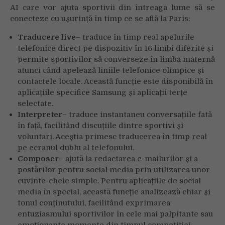
AI care vor ajuta sportivii din întreaga lume să se
conecteze cu ușurință în timp ce se află la Paris:
Traducere live
– traduce în timp real apelurile
telefonice direct pe dispozitiv în 16 limbi diferite și
permite sportivilor să converseze în limba maternă
atunci când apelează liniile telefonice olimpice și
contactele locale. Această funcție este disponibilă în
aplicațiile specifice Samsung și aplicații terțe
selectate.
Interpreter
– traduce instantaneu conversațiile fată
în față, facilitând discuțiile dintre sportivi și
voluntari. Aceștia primesc traducerea în timp real
pe ecranul dublu al telefonului.
Composer
– ajută la redactarea e-mailurilor și a
postărilor pentru social media prin utilizarea unor
cuvinte-cheie simple. Pentru aplicațiile de social
media în special, această funcție analizează chiar și
tonul conținutului, facilitând exprimarea
entuziasmului sportivilor în cele mai palpitante sau
emoționante momente din timpul competiției.