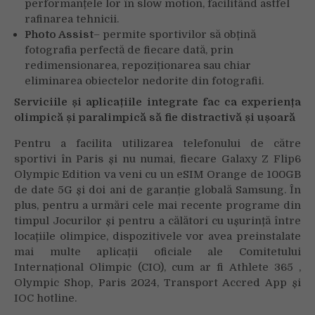
performanțele lor în slow motion, facilitând astfel
rafinarea tehnicii.
Photo Assist
– permite sportivilor să obțină
fotografia perfectă de fiecare dată, prin
redimensionarea, repoziționarea sau chiar
eliminarea obiectelor nedorite din fotografii.
Serviciile și aplicațiile integrate fac ca experiența
olimpică și paralimpică să fie distractivă și ușoară
Pentru a facilita utilizarea telefonului de către
sportivi în Paris și nu numai, fiecare Galaxy Z Flip6
Olympic Edition va veni cu un eSIM Orange de 100GB
de date 5G și doi ani de garanție globală Samsung. În
plus, pentru a urmări cele mai recente programe din
timpul Jocurilor și pentru a călători cu ușurință între
locațiile olimpice, dispozitivele vor avea preinstalate
mai multe aplicații oficiale ale Comitetului
Internațional Olimpic (CIO), cum ar fi Athlete 365 ,
Olympic Shop, Paris 2024, Transport Accred App și
IOC hotline.