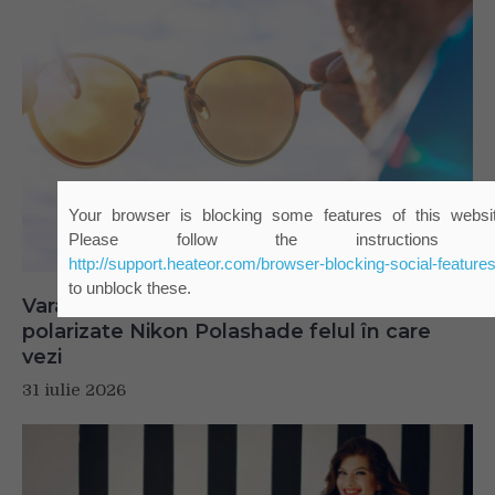
Vara fără reflexii: cum schimbă lentilele
polarizate Nikon Polashade felul în care
vezi
31 iulie 2026