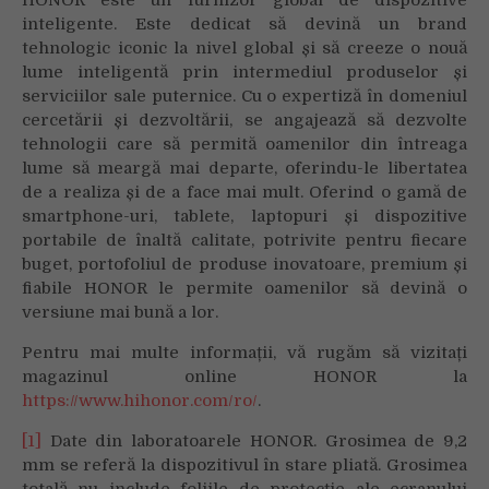
inteligente. Este dedicat să devină un brand
tehnologic iconic la nivel global și să creeze o nouă
lume inteligentă prin intermediul produselor și
serviciilor sale puternice. Cu o expertiză în domeniul
cercetării și dezvoltării, se angajează să dezvolte
tehnologii care să permită oamenilor din întreaga
lume să meargă mai departe, oferindu-le libertatea
de a realiza și de a face mai mult. Oferind o gamă de
smartphone-uri, tablete, laptopuri și dispozitive
portabile de înaltă calitate, potrivite pentru fiecare
buget, portofoliul de produse inovatoare, premium și
fiabile HONOR le permite oamenilor să devină o
versiune mai bună a lor.
Pentru mai multe informații, vă rugăm să vizitați
magazinul online HONOR la
https://www.hihonor.com/ro/
.
[1]
Date din laboratoarele HONOR. Grosimea de 9,2
mm se referă la dispozitivul în stare pliată. Grosimea
totală nu include foliile de protecție ale ecranului