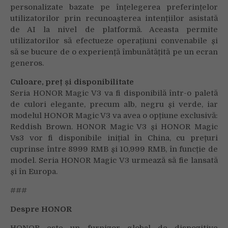
personalizate bazate pe înțelegerea preferințelor
utilizatorilor prin recunoașterea intențiilor asistată
de AI la nivel de platformă. Aceasta permite
utilizatorilor să efectueze operațiuni convenabile și
să se bucure de o experiență îmbunătățită pe un ecran
generos.
Culoare, preț și disponibilitate
Seria HONOR Magic V3 va fi disponibilă într-o paletă
de culori elegante, precum alb, negru și verde, iar
modelul HONOR Magic V3 va avea o opțiune exclusivă:
Reddish Brown. HONOR Magic V3 și HONOR Magic
Vs3 vor fi disponibile inițial în China, cu prețuri
cuprinse între 8999 RMB și 10,999 RMB, în funcție de
model. Seria HONOR Magic V3 urmează să fie lansată
și în Europa.
###
Despre HONOR
HONOR este un furnizor global de dispozitive