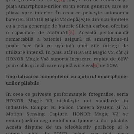
piața smartphone-urilor cu un ecran generos care se
pliază spre interior. În ceea ce privește autonomia
bateriei, HONOR Magic V3 depășește din nou limitele
cu a treia generație de baterie Silicon-carbon, oferind
o capacitate de 5150mAh
[5]
. Această performanță
remarcabilă a bateriei asigură că smartphone-ul
poate face față cu ușurință unei zile întregi de
utilizare intensă. În plus, atât HONOR Magic V3, cât și
HONOR Magic Vs3 suportă încărcare rapidă de 66W
prin cablu și încărcare rapidă wireless
[6]
de 50W.
Imortalizarea momentelor cu ajutorul smartphone-
urilor pliabile
În ceea ce privește performanțele fotografice, seria
HONOR Magic V3 stabilește noi standarde in
industrie. Echipat cu Falcon Camera System și AI
Motion Sensing Capture, HONOR Magic V3 se
evidențiază în segmentul smartphone-urilor pliabile.
Acesta dispune de un teleobiectiv periscop și o
cameră wide de 50MP, având cea mai mare