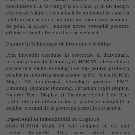
deschidere f/1.6 în categoria sa. Chiar și cu un design
extrem de subțire, acesta include un modul de cameră
telefoto periscop ce permite un zoom impresionant
de până la 100X
[7]
. Funcția hover versatilă permite
utilizarea hands-free în diverse scenarii.
Pionier în Tehnologia de Protecție a Ochilor
Prin investiții continue în cercetare și dezvoltare,
precum și inovație tehnologică, HONOR a dezvoltat cu
succes mai multe tehnologii de top pentru protecția
ochilor în industria smartphone-urilor. Seria HONOR
Magic V3 integrează tehnologii precum PWM
Dimming, Dynamic Dimming, Circadian Night Display,
Natural Tone Display și Hardware-level Low Blue
Light, oferind utilizatorilor o protecție completă a
ochilor, trecând de la protecția pasivă la cea activă.
Experienț
ă
AI
î
mbun
ă
t
ă
țit
ă
cu MagicOS
Seria HONOR Magic V3 este echipată cu cel mai
recent MagicOS 8.0.1, care oferă servicii