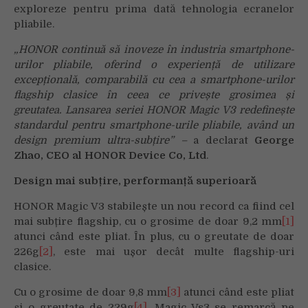
exploreze pentru prima dată tehnologia ecranelor
pliabile.
„
HONOR continuă să inoveze în industria smartphone-
urilor pliabile, oferind o experienț
ă
de utilizare
excepțional
ă
, comparabil
ă
cu cea a smartphone-urilor
flagship clasice
î
n ceea ce prive
ș
te grosimea
ș
i
greutatea. Lansarea seriei
HONOR Magic V3 redefinește
standardul pentru smartphone-urile pliabile, având un
design premium ultra-subțire
” –
a declarat
George
Zhao, CEO al HONOR Device Co, Ltd
.
Design mai subțire, performanță superioară
HONOR Magic V3 stabilește un nou record ca fiind cel
mai subțire flagship, cu o grosime de doar 9,2 mm
[1]
atunci când este pliat. În plus, cu o greutate de doar
226g
[2]
, este mai ușor decât multe flagship-uri
clasice.
Cu o grosime de doar 9,8 mm
[3]
atunci când este pliat
și o greutate de 229g
[4]
, Magic Vs3 se remarcă pe