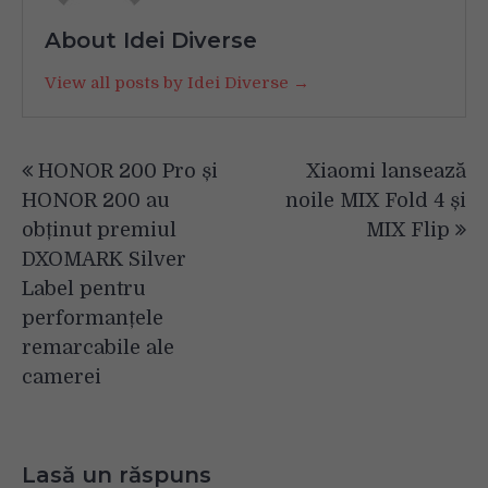
About Idei Diverse
View all posts by Idei Diverse →
Navigare
HONOR 200 Pro și
Xiaomi lansează
în
HONOR 200 au
noile MIX Fold 4 și
articole
obținut premiul
MIX Flip
DXOMARK Silver
Label pentru
performanțele
remarcabile ale
camerei
Lasă un răspuns