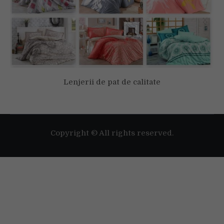
Lenjerii de pat de calitate
Folosim cookie-uri pentru a-ți oferi cea mai bună experiență pe
situl nostru web.
Poți afla mai multe despre cookie-urile pe care le folosim sau să
le dezactivezi în
setări
.
Copyright © All rights reserved.
Accept