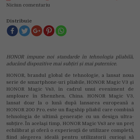
Niciun comentariu
on
HONOR
lansează
Distribuie
noua
serie
de
smartphone-
uri
HONOR impune noi standarde în tehnologia pliabilă,
pliabile
aducând dispozitive mai subțiri și mai puternice.
Magic
V3
HONOR, brandul global de tehnologie, a lansat noua
în
serie de smartphone-uri pliabile, HONOR Magic V3 și
China
HONOR Magic Vs3, în cadrul unui eveniment de
amploare în Shenzhen, China. HONOR Magic V3,
lansat doar la o lună după lansarea europeană a
HONOR 200 Pro, este un flagship pliabil care combină
tehnologia de ultimă generație cu un design ultra-
subțire. În același timp, HONOR Magic Vs3 are un preț
echilibrat și oferă o experiență de utilizare completă,
fiind alegerea ideală pentru utilizatorii curioși să