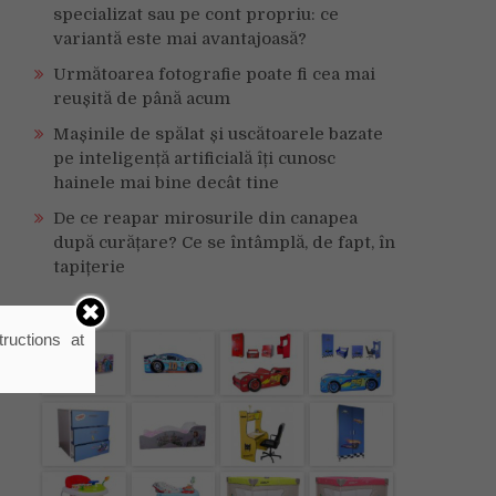
specializat sau pe cont propriu: ce
variantă este mai avantajoasă?
Următoarea fotografie poate fi cea mai
reușită de până acum
Mașinile de spălat și uscătoarele bazate
pe inteligență artificială îți cunosc
hainele mai bine decât tine
De ce reapar mirosurile din canapea
după curățare? Ce se întâmplă, de fapt, în
tapițerie
ructions at