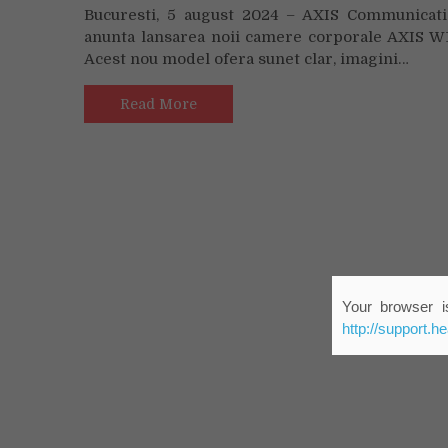
Bucuresti, 5 august 2024 – AXIS Communicat
Communications
anunta lansarea noii camere corporale AXIS W
extinde
Acest nou model ofera sunet clar, imagini…
portofoliul
de
camere
Read More
body
warn,
dedicat
fortelor
de
ordine
si
securitate
Your browser is
http://support.h