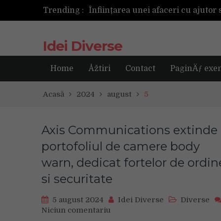
Trending :
Următoarea fotografie poate fi ce
Idei Diverse
Home
Åžtiri
Contact
PaginÄƒ exe
Acasă
2024
august
5
Axis Communications extinde
portofoliul de camere body
warn, dedicat fortelor de ordin
si securitate
5 august 2024
Idei Diverse
Diverse
Niciun comentariu
on
Axis