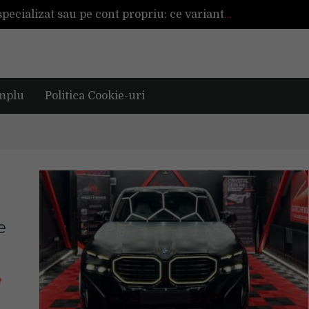
Înființarea unei afaceri cu ajutor specializat sau pe cont propriu: ce variantă este mai avantajoasă?
a mai reușită de până acum
Mașinile de spălat și uscătoarele bazate pe inteligență artificială îți cunosc hainele mai bine decât tine
De ce reapar mirosurile din canapea după curățare? Ce se întâmplă, de fapt, în tapițerie
Tot ce trebuie sa stii inainte de Summer Well 2026. Ghidul complet pentru editia aniversara de 15 ani
mplu
Politica Cookie-uri
e