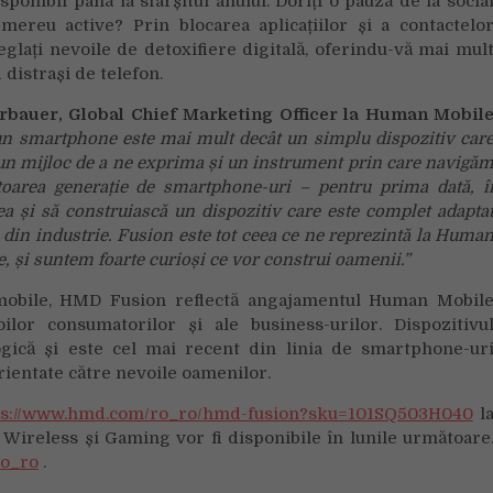
ponibil până la sfârșitul anului. Doriți o pauză de la socia
mereu active? Prin blocarea aplicațiilor și a contactelo
glați nevoile de detoxifiere digitală, oferindu-vă mai mul
 distrași de telefon.
bauer, Global Chief Marketing Officer la Human Mobil
 un smartphone este mai mult decât un simplu dispozitiv car
 un mijloc de a ne exprima și un instrument prin care navigă
rea generație de smartphone-uri – pentru prima dată, î
ea și să construiască un dispozitiv care este complet adapta
e din industrie. Fusion este tot ceea ce ne reprezintă la Huma
e, și suntem foarte curioși ce vor construi oamenii.”
 mobile, HMD Fusion reflectă angajamentul Human Mobil
lor consumatorilor și ale business-urilor. Dispozitivu
ogică și este cel mai recent din linia de smartphone-ur
rientate către nevoile oamenilor.
ps://www.hmd.com/ro_ro/hmd-fusion?sku=101SQ503H040
l
 Wireless și Gaming vor fi disponibile în lunile următoare
o_ro
.