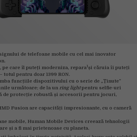
ignului de telefoane mobile cu cel mai inovator
on.
1
 pe care îl puteți moderniza, repara
și căruia îi puteți
– totul pentru doar 1399 RON.
himba funcțiile dispozitivului cu o serie de „Ținute”
unile următoare: de la un
ring light
pentru selfie-uri
ă de protecție robustă și accesorii pentru jocuri,
 HMD Fusion are capacități impresionante, cu o cameră
foane mobile, Human Mobile Devices creează tehnologii
re și a fi mai prietenoase cu planeta.