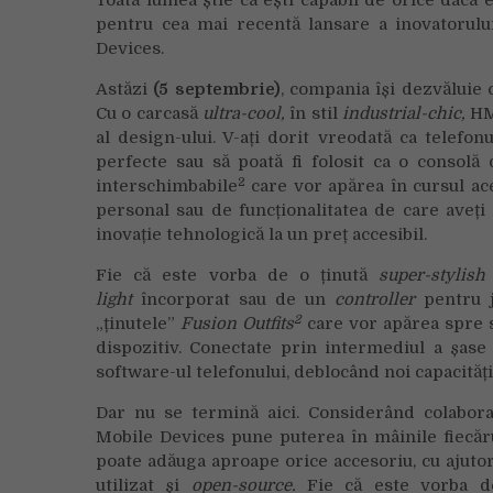
Toată lumea știe că ești capabil de orice dacă eș
pentru cea mai recentă lansare a inovatorul
Devices.
Astăzi
(5 septembrie)
, compania își dezvăluie
Cu o carcasă
ultra-cool,
în stil
industrial-chic,
HMD
al design-ului. V-ați dorit vreodată ca telefo
perfecte sau să poată fi folosit ca o consolă
2
interschimbabile
care vor apărea în cursul ace
personal sau de funcționalitatea de care aveț
inovație tehnologică la un preț accesibil.
Fie că este vorba de o ținută
super-stylish
light
încorporat sau de un
controller
pentru j
2
„ținutele”
Fusion Outfits
care vor apărea spre s
dispozitiv. Conectate prin intermediul a șase 
software-ul telefonului, deblocând noi capacităț
Dar nu se termină aici. Considerând colabora
Mobile Devices pune puterea în mâinile fiecăru
poate adăuga aproape orice accesoriu, cu ajuto
utilizat și
open-source.
Fie că este vorba de 