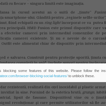
ă cu fiecare – singura limită este imaginația.
ansa în cursul acestui an o suită de „ținute”
Fusio
a smartphone-ului. Gândită pentru „reginele selfie-urilor”
ținut, fiind echipată cu un
ring light
încorporat ce va putea f
u cea principală. HMD Fusion este primul dispozitiv care v
i a efectelor camerei prin intermediul comenzilor de p
aplicația camerei existente. Și nu e nevoie de o carcas
Outfit este alimentat chiar de dispozitiv prin intermediu
ged e salvarea. Construit pentru protecție sporită, ținuta c
4
cufundarea completă în apă
. Include suport pentru încărcar
ă (ICE), deci este cel mai bun prieten al oricărui dependen
 blocking some features of this website. Please follow the inst
es la o tehnologie care este de obicei rezervată pentr
eateor.com/browser-blocking-social-features/
to unblock these.
dar rezistentă, realizată din oțel inoxidabil și plastic armat
nvidiat în sine. Pornind de la estetica brută,
grunge,
iubit
rial, lipsit de fasoane. Dispozitivul vine cu o ținut
ignul revoluționar și care permite utilizatorilor să fie
au