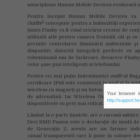
smartphone Human Mobile Devices evoluează odat
Pentru început Human Mobile Devices va l
2
Outfits
concepute pentru a îmbunătăți experienț
ținuta Flashy va fi visul oricărui creator de con
utilizată atât pentru camera frontală, cât și c
permite controlarea iluminării ambientale ș
dispozitiv, datorită integrării perfecte cu 
voluminoasă sau de încărcare, deoarece Flashy 
celor șase pini inteligenți ai telefonului.
Pentru cei mai puțin îndemânatici
outfit
-ul Rug
certificare IP68 este rezistentă la praf și la s
wireless cu magneți și un buton în caz de urgenț
Your browser is
de adrenalină. Iar Wireless Outfit oferă acc
http://support.h
dispozitivele cu preț mai ridicat.
Lăsând la o parte ținutele, are o carcasă subțire 
Deci HMD Fusion este o declarație de modă de i
de Generația Z, acesta are un farmec indust
casual
transparentă care îi pune în valoare des