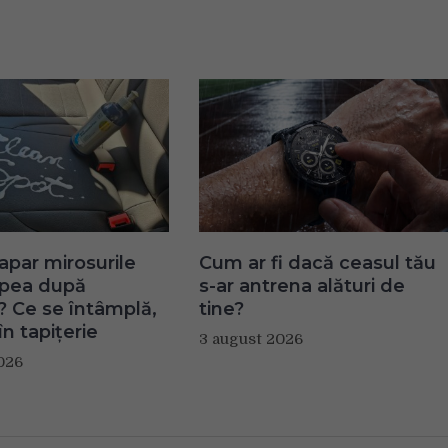
apar mirosurile
Cum ar fi dacă ceasul tău
apea după
s-ar antrena alături de
? Ce se întâmplă,
tine?
în tapițerie
3 august 2026
026