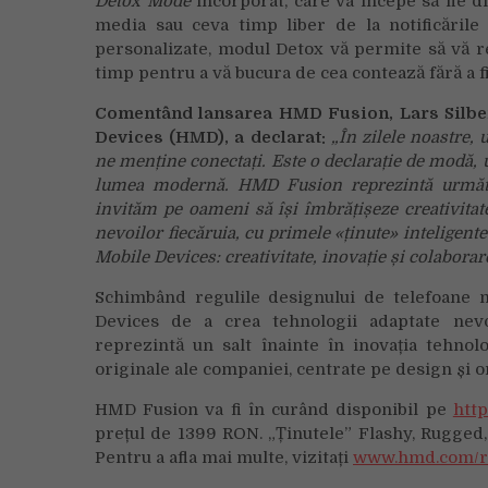
Detox Mode
încorporat, care va începe să fie dis
media sau ceva timp liber de la notificările 
personalizate, modul Detox vă permite să vă re
timp pentru a vă bucura de cea contează fără a fi
Comentând lansarea HMD Fusion, Lars Silber
Devices (HMD), a declarat:
„În zilele noastre,
ne menține conectați. Este o declarație de modă,
lumea modernă. HMD Fusion reprezintă următoa
invităm pe oameni să își îmbrățișeze creativitat
nevoilor fiecăruia, cu primele «ținute» inteligent
Mobile Devices: creativitate, inovație și colaborar
Schimbând regulile designului de telefoane
Devices de a crea tehnologii adaptate nevoi
reprezintă un salt înainte în inovația tehnol
originale ale companiei, centrate pe design și o
HMD Fusion va fi în curând disponibil pe
htt
prețul de 1399 RON. „Ținutele” Flashy, Rugged,
Pentru a afla mai multe, vizitați
www.hmd.com/r