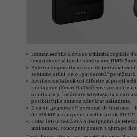
Human Mobile Devices schimbă regulile des
smartphone al lor de până acum: HMD Fusi
Este un dispozitiv extrem de personalizabil,
schimba stilul, cu o „garderobă” pe măsură 
Aveți acces la look-uri diferite și puteți sc
2
inteligente
(Smart Outfits)
care vor apărea l
uimitoare și încărcare wireless, la o carcas
posibilitățile sunt cu adevărat nelimitate.
E ca un „paparazzi” personal de buzunar –
de 108 MP și una pentru selfie-uri de 50 MP.
Lider într-o nouă eră a designului de tele
mai umane, concepute pentru a ajuta pe fieca