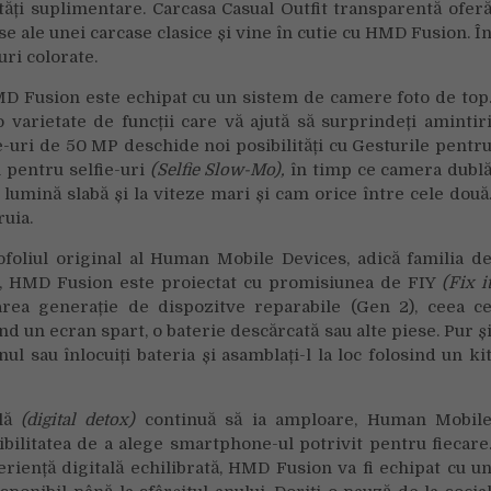
tăți suplimentare. Carcasa Casual Outfit transparentă ofer
e ale unei carcase clasice și vine în cutie cu HMD Fusion. Î
uri colorate.
HMD Fusion este echipat cu un sistem de camere foto de top
o varietate de funcții care vă ajută să surprindeți amintir
e-uri de 50 MP deschide noi posibilități cu Gesturile pentr
 pentru selfie-uri
(Selfie Slow-Mo),
în timp ce camera dubl
lumină slabă și la viteze mari și cam orice între cele două
uia.
ofoliul original al Human Mobile Devices, adică familia d
, HMD Fusion este proiectat cu promisiunea de FIY
(Fix i
area generație de dispozitve reparabile (Gen 2), ceea c
d un ecran spart, o baterie descărcată sau alte piese. Pur ș
l sau înlocuiți bateria și asamblați-l la loc folosind un ki
ală
(digital detox)
continuă să ia amploare, Human Mobil
bilitatea de a alege smartphone-ul potrivit pentru fiecare
ență digitală echilibrată, HMD Fusion va fi echipat cu u