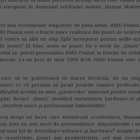
ti îmbrăcat în ținuta potrivită. Același lucru este valabil ș
ui european în domeniul telefoniei mobile, Human Mobil
 cel mai revoluționar dispozitiv de până acum: HMD Fusion
 Fusion este o foarte mare realizare din punct de veder
nul vostru să aibă un
ring light
încorporat pentru selfie-ur
 de jocuri? Ei bine, acum se poate. Cu o serie de „ținute
stui an, puteți personaliza HMD Fusion în funcție de stilu
i nevoie. La un preț de doar 1399 RON, HMD Fusion este 
care să se potrivească cu starea fiecăruia, de un
rin
ocuri ce vă permite să jucați jocurile voastre preferate
fârșitul acestui an sunt „garderoba” supremă pentru aces
pini, fiecare „ținută” modifică instantaneu hardware-ul ș
i, interfețe unice și performanțe îmbunătățite.
rea drept un lucru care stimulează creativitatea, Huma
ia. Este un nou nivel de personalizare: dispozitivului i s
3
rul unui kit de dezvoltare software și hardware
simplu d
creativitate, jocuri sau productivitate, cel mai recen