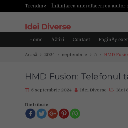
Trending :
Cum ar fi dacă ceasul tău s-ar ant
Idei Diverse
Home
Åžtiri
Contact
PaginÄƒ exe
Acasă
2024
septembrie
5
HMD Fusion:
HMD Fusion: Telefonul tă
5 septembrie 2024
Idei Diverse
Idei 
Distribuie