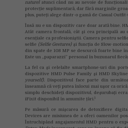
naturel
atunci când nu au nevoie de funcționali
protecție suplimentară, dar fără marginile groas
plus, puteți alege dintr-o gamă de Casual Outfit-
Însă nu e un dispozitiv care doar arată bine. 
Atât camera frontală, cât și cea principală au 
esențiale ca profesioniștii. Camera pentru selfi
selfie
(Selfie Gestures)
și funcția de Slow-motion
din spate de 108 MP se descurcă foarte bine în 
Este un „paparazzi” personal în buzunarul fiecăr
La fel ca și celelalte smartphone-uri din port
dispozitive HMD Pulse Family și HMD Skyline
yourself).
Dispozitivul face parte din următo
înseamnă că veți putea înlocui mai ușor ca oricân
simplu deschideți dispozitivul, deșurubați ecranu
1
iFixit disponibil în amumite țări.
Pe măsură ce mișcarea de detoxifiere digit
Devices are misiunea de a oferi oamenilor posi
Întruchipând angajamentul HMD pentru o experi