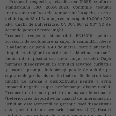
7
Produsul respectă și clasificarea IP69K conform
standardului ISO 20653:2023. Condițiile testului
IPX9K sunt următoarele: temperatură a apei: 80 ± 5°C;
debitul apei: 15 ± 1 L/min; presiunea apei: 10,000 ± 500
kPa; unghi de pulverizare: 0°, 30°, 60° și 90°, 30 de
secunde pentru fiecare unghi.
Produsul respectă standardul EN13319 pentru
accesorii de scufundare și suportă scufundări libere
la adâncimi de până la 40 de metri. Poate fi purtat în
timpul activităților în apă de mică adâncime, cum ar fi
înotul într-o piscină sau de-a lungul coastei. După
purtarea dispozitivului în activități acvatice, curățați-l
și uscați-l prompt, îndepărtați petele de apă de pe
suprafețele produsului și din toate orificiile și utilizați
funcția de drenaj a dispozitivului pentru a evita
impactul negativ asupra performanței dispozitivului.
Produsul nu trebuie purtat în următoarele scenarii:
(Deteriorarea dispozitivului cauzată de imersiunea în
lichid nu este acoperită de garanție dacă dispozitivul
este purtat într-un scenariu inadecvat.) (1) Dușuri
fierbinți, izvoare termale, saune (camere de aburi) și