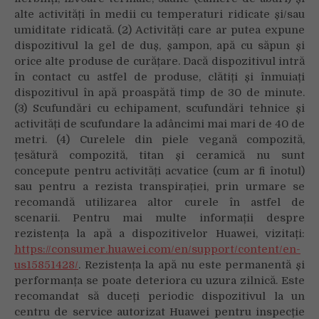
alte activități în medii cu temperaturi ridicate și/sau
umiditate ridicată. (2) Activități care ar putea expune
dispozitivul la gel de duș, șampon, apă cu săpun și
orice alte produse de curățare. Dacă dispozitivul intră
în contact cu astfel de produse, clătiți și înmuiați
dispozitivul în apă proaspătă timp de 30 de minute.
(3) Scufundări cu echipament, scufundări tehnice și
activități de scufundare la adâncimi mai mari de 40 de
metri. (4) Curelele din piele vegană compozită,
țesătură compozită, titan și ceramică nu sunt
concepute pentru activități acvatice (cum ar fi înotul)
sau pentru a rezista transpirației, prin urmare se
recomandă utilizarea altor curele în astfel de
scenarii. Pentru mai multe informații despre
rezistența la apă a dispozitivelor Huawei, vizitați:
https://consumer.huawei.com/en/support/content/en-
us15851428/
. Rezistența la apă nu este permanentă și
performanța se poate deteriora cu uzura zilnică. Este
recomandat să duceți periodic dispozitivul la un
centru de service autorizat Huawei pentru inspecție