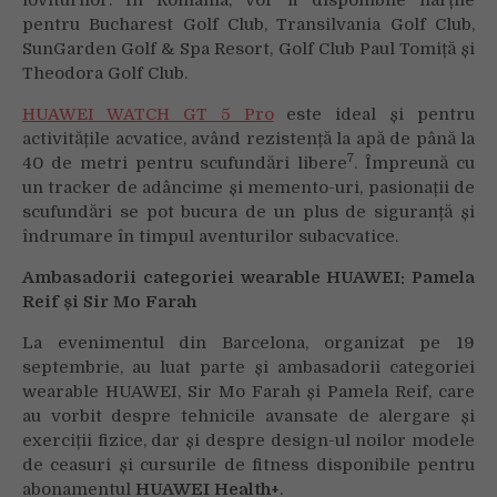
pentru Bucharest Golf Club, Transilvania Golf Club,
SunGarden Golf & Spa Resort, Golf Club Paul Tomiță și
Theodora Golf Club.
HUAWEI WATCH GT 5 Pro
este ideal și pentru
activitățile acvatice, având rezistență la apă de până la
7
40 de metri pentru scufundări libere
. Împreună cu
un tracker de adâncime și memento-uri, pasionații de
scufundări se pot bucura de un plus de siguranță și
îndrumare în timpul aventurilor subacvatice.
Ambasadorii categoriei wearable HUAWEI: Pamela
Reif și Sir Mo Farah
La evenimentul din Barcelona, organizat pe 19
septembrie, au luat parte și ambasadorii categoriei
wearable HUAWEI, Sir Mo Farah și Pamela Reif, care
au vorbit despre tehnicile avansate de alergare și
exerciții fizice, dar și despre design-ul noilor modele
de ceasuri și cursurile de fitness disponibile pentru
abonamentul
HUAWEI Health+
.