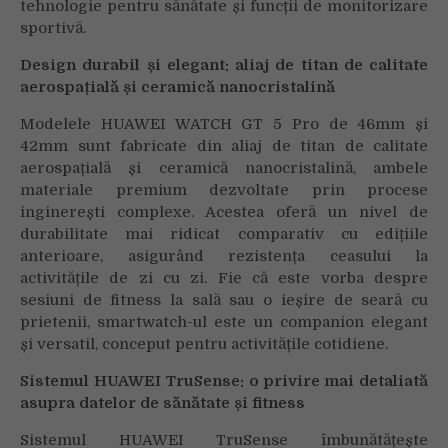
tehnologie pentru sănătate și funcții de monitorizare
sportivă.
Design durabil și elegant: aliaj de titan de calitate
aerospațială și ceramică nanocristalină
Modelele HUAWEI WATCH GT 5 Pro de 46mm și
42mm sunt fabricate din aliaj de titan de calitate
aerospațială și ceramică nanocristalină, ambele
materiale premium dezvoltate prin procese
inginerești complexe. Acestea oferă un nivel de
durabilitate mai ridicat comparativ cu edițiile
anterioare, asigurând rezistența ceasului la
activitățile de zi cu zi. Fie că este vorba despre
sesiuni de fitness la sală sau o ieșire de seară cu
prietenii, smartwatch-ul este un companion elegant
și versatil, conceput pentru activitățile cotidiene.
Sistemul HUAWEI TruSense: o privire mai detaliată
asupra datelor de sănătate și fitness
Sistemul HUAWEI TruSense îmbunătățește