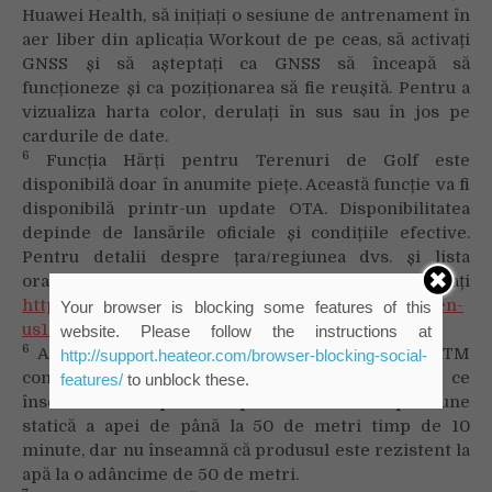
Huawei Health, să inițiați o sesiune de antrenament în
aer liber din aplicația Workout de pe ceas, să activați
GNSS și să așteptați ca GNSS să înceapă să
funcționeze și ca poziționarea să fie reușită. Pentru a
vizualiza harta color, derulați în sus sau în jos pe
cardurile de date.
6
Funcția Hărți pentru Terenuri de Golf este
disponibilă doar în anumite piețe. Această funcție va fi
disponibilă printr-un update OTA. Disponibilitatea
depinde de lansările oficiale și condițiile efective.
Pentru detalii despre țara/regiunea dvs. și lista
orașelor suportate, vizitați
https://consumer.huawei.com/en/support/content/en-
Your browser is blocking some features of this
us16014632/
.
website. Please follow the instructions at
6
Acest produs respectă rezistența la apă de 5 ATM
http://support.heateor.com/browser-blocking-social-
conform standardului ISO 22810:2010, ceea ce
features/
to unblock these.
înseamnă că dispozitivul poate rezista la o presiune
statică a apei de până la 50 de metri timp de 10
minute, dar nu înseamnă că produsul este rezistent la
apă la o adâncime de 50 de metri.