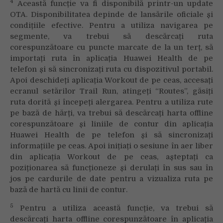
4
Această funcție va fi disponibilă printr-un update
OTA. Disponibilitatea depinde de lansările oficiale și
condițiile efective. Pentru a utiliza navigarea pe
segmente, va trebui să descărcați ruta
corespunzătoare cu puncte marcate de la un terț, să
importați ruta în aplicația Huawei Health de pe
telefon și să sincronizați ruta cu dispozitivul portabil.
Apoi deschideți aplicația Workout de pe ceas, accesați
ecranul setărilor Trail Run, atingeți “Routes”, găsiți
ruta dorită și începeți alergarea. Pentru a utiliza rute
pe bază de hărți, va trebui să descărcați harta offline
corespunzătoare și liniile de contur din aplicația
Huawei Health de pe telefon și să sincronizați
informațiile pe ceas. Apoi inițiați o sesiune în aer liber
din aplicația Workout de pe ceas, așteptați ca
poziționarea să funcționeze și derulați în sus sau în
jos pe cardurile de date pentru a vizualiza ruta pe
bază de hartă cu linii de contur.
5
Pentru a utiliza această funcție, va trebui să
descărcați harta offline corespunzătoare în aplicația