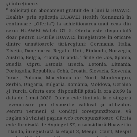
și întreținere.
8
Solicitați un abonament gratuit de 3 luni la HUAWEI
Health+ prin aplicația HUAWEI Health (denumită în
continuare „Oferta”) la achiziționarea unui ceas din
seria HUAWEI Watch GT 5. Oferta este disponibilă
doar pentru ID-urile HUAWEI înregistrate în oricare
dintre următoarele țări/regiuni: Germania, Italia,
Elveția, Danemarca, Regatul Unit, Finlanda, Norvegia,
Austria, Belgia, Franța, Irlanda, Țările de Jos, Spania,
Suedia, Cipru, Estonia, Grecia, Letonia, Lituania,
Portugalia, Republica Cehă, Croația, Slovacia, Slovenia,
Israel, Polonia, Macedonia de Nord, Muntenegru,
Serbia, Ungaria, Bulgaria, România, Moldova, Ucraina
și Turcia. Oferta este disponibilă până la ora 23:59 la
data de 1 mai 2026. Oferta este limitată la o singură
revendicare per dispozitiv calificat și utilizator.
Pentru Termeni și Condiții corespunzătoare, vă
rugăm să vizitați pagina web corespunzătoare. Oferta
este furnizată de Aspiegel SE, o subsidiară Huawei în
Irlanda, înregistrată la etajul 3, Mespil Court, Mespil