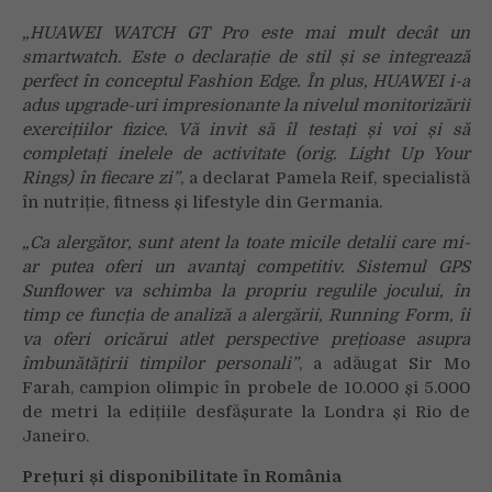
„HUAWEI WATCH GT Pro este mai mult decât un
smartwatch. Este o declarație de stil și se integrează
perfect în conceptul Fashion Edge. În plus, HUAWEI i-a
adus upgrade-uri impresionante la nivelul monitorizării
exercițiilor fizice. Vă invit să îl testați și voi și să
completați inelele de activitate (orig. Light Up Your
Rings) în fiecare zi”
, a declarat Pamela Reif, specialistă
în nutriție, fitness și lifestyle din Germania.
„Ca alergător, sunt atent la toate micile detalii care mi-
ar putea oferi un avantaj competitiv. Sistemul GPS
Sunflower va schimba la propriu regulile jocului, în
timp ce funcția de analiză a alergării, Running Form, îi
va oferi oricărui atlet perspective prețioase asupra
îmbunătățirii timpilor personali”
, a adăugat Sir Mo
Farah, campion olimpic în probele de 10.000 și 5.000
de metri la edițiile desfășurate la Londra și Rio de
Janeiro.
Prețuri și disponibilitate în România