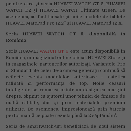
HUAWEI
printre care și seria HUAWEI WATCH GT 5, HUAWEI
WATCH
WATCH D2 și HUAWEI WATCH Ultimate Green. De
GT
asemenea, au fost lansate și noile modele de tablete
5,
HUAWEI MatePad Pro 12.2” și HUAWEI MatePad 12 X.
acum
disponibilă
Seria HUAWEI WATCH GT 5, disponibilă în
în
România
România
Seria HUAWEI
WATCH GT 5
este acum disponibilă în
România, în magazinul online oficial,
HUAWEI Store și
în magazinele partenerilor autorizați
.
Variantele Pro
și Standard ale celei de-a cincea generații continuă să
reflecte esența modelelor anterioare – estetica
rafinată și performanța de top. Noile ceasuri
inteligente se remarcă printr-un design cu margini
drepte, obținut cu ajutorul unor tehnici de finisare de
înaltă calitate, dar și prin materialele premium
utilizate. De asemenea, impresionează prin bateria
1
performantă ce poate rezista până la 2 săptămâni
.
Seria de smartwatch-uri beneficiază de noul sistem