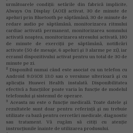
următoarele condiții: setările din fabrică implicite,
Always On Display (AOD) activat, 30 de minute de
apeluri prin Bluetooth pe săptămână, 30 de minute de
redare audio pe săptămână, monitorizarea ritmului
cardiac activată permanent, monitorizarea somnului
activată noaptea, monitorizarea stresului activată, 180
de minute de exerciții pe săptămână, notificări
activate (50 de mesaje, 6 apeluri și 3 alarme pe zi), iar
ecranul dispozitivului activat pentru un total de 30 de
minute pe zi.
2
Disponibil numai când este asociat cu un telefon cu
Android 9.0/iOS 13.0 sau o versiune ulterioară și cu
aplicația Huawei Health instalată. Disponibilitatea
efectivă a funcțiilor poate varia în funcție de modelul
telefonului și sistemul de operare.
3
Aceasta nu este o funcție medicală. Toate datele și
rezultatele sunt doar pentru referință și nu trebuie
utilizate ca bază pentru cercetări medicale, diagnostic
sau tratament. Vă rugăm să citiți cu atenție
instrucțiunile înainte de utilizarea produsului.