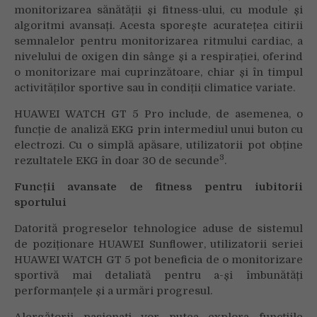
monitorizarea sănătății și fitness-ului, cu module și
algoritmi avansați. Acesta sporește acuratețea citirii
semnalelor pentru monitorizarea ritmului cardiac, a
nivelului de oxigen din sânge și a respirației, oferind
o monitorizare mai cuprinzătoare, chiar și în timpul
activităților sportive sau în condiții climatice variate.
HUAWEI WATCH GT 5 Pro include, de asemenea, o
funcție de analiză EKG prin intermediul unui buton cu
electrozi. Cu o simplă apăsare, utilizatorii pot obține
3
rezultatele EKG în doar 30 de secunde
.
Funcții avansate de fitness pentru iubitorii
sportului
Datorită progreselor tehnologice aduse de sistemul
de poziționare HUAWEI Sunflower, utilizatorii seriei
HUAWEI WATCH GT 5 pot beneficia de o monitorizare
sportivă mai detaliată pentru a-și îmbunătăți
performanțele și a urmări progresul.
Alergătorii pasionați vor putea explora funcțiile