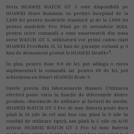
Seria HUAWEI WATCH GT 5 este disponibilă pe
HUAWEI Store România, cu prețuri începând de la
1.249 lei pentru modelele standard și de la 1.899 lei
pentru modelele Pro. Până pe 31 octombrie 2024,
pentru orice comandă a unui smartwatch din noua
serie WATCH GT 5, utilizatorii vor primi cadou căști
HUAWEI FreeBuds 5i, 12 luni de garanție extinsă și 3
8
luni de abonament gratuit la HUAWEI Health+
.
În plus, pentru doar 9.9 de lei, pot adăuga o curea
suplimentară la comandă, iar pentru 49 de lei, pot
achiziționa un Smart HUAWEI Scale 3.
Datele provin din laboratoarele Huawei. Utilizarea
efectivă poate varia în funcție de diferențele dintre
produse, obiceiurile de utilizare și factorii de mediu.
HUAWEI WATCH GT 5 Pro 46 mm: Bateria poate dura
până la 14 zile în cel mai bun caz, până la 9 zile în
condiții de utilizare tipică, sau până la 5 zile cu AOD
activat. HUAWEI WATCH GT 5 Pro 42 mm: Bateria