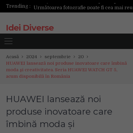
Trending :
Următoarea fotografie poate fi cea mai reușită de până acum
Mașinile de spălat și uscătoarele bazate pe inteligență artificială îți cunosc hainele mai bine decât tine
De ce reapar mirosurile din canapea după curățare? Ce se întâmplă, de fapt, în tapițerie
Idei Diverse
Tot ce trebuie sa stii inainte de Summer Well 2026. Ghidul complet pentru editia aniversara de 15 ani
Acasă
2024
septembrie
20
HUAWEI lansează noi produse inovatoare care îmbină
moda și creativitatea. Seria HUAWEI WATCH GT 5,
acum disponibilă în România
HUAWEI lansează noi
produse inovatoare care
îmbină moda și