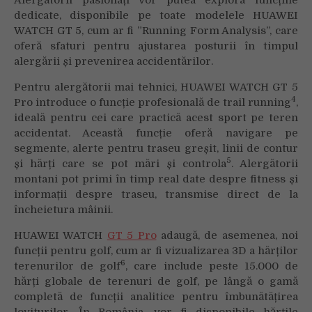
dedicate, disponibile pe toate modelele HUAWEI
WATCH GT 5, cum ar fi ”Running Form Analysis”, care
oferă sfaturi pentru ajustarea posturii în timpul
alergării și prevenirea accidentărilor.
Pentru alergătorii mai tehnici, HUAWEI WATCH GT 5
4
Pro introduce o funcție profesională de trail running
,
ideală pentru cei care practică acest sport pe teren
accidentat. Această funcție oferă navigare pe
segmente, alerte pentru traseu greșit, linii de contur
5
și hărți care se pot mări și controla
. Alergătorii
montani pot primi în timp real date despre fitness și
informații despre traseu, transmise direct de la
încheietura mâinii.
HUAWEI WATCH
GT 5 Pro
adaugă, de asemenea, noi
funcții pentru golf, cum ar fi vizualizarea 3D a hărților
6
terenurilor de golf
, care include peste 15.000 de
hărți globale de terenuri de golf, pe lângă o gamă
completă de funcții analitice pentru îmbunătățirea
loviturilor. În România, vor fi disponibile hărțile