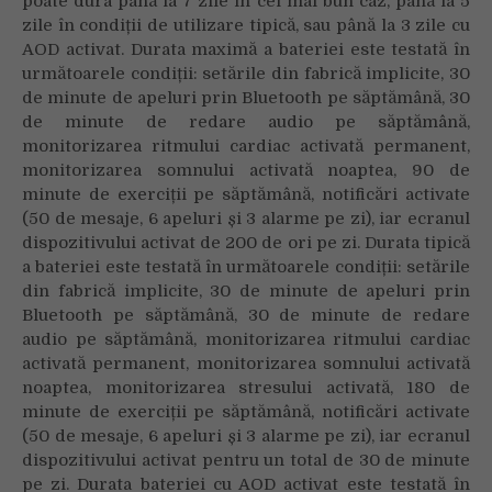
poate dura până la 7 zile în cel mai bun caz, până la 5
zile în condiții de utilizare tipică, sau până la 3 zile cu
AOD activat. Durata maximă a bateriei este testată în
următoarele condiții: setările din fabrică implicite, 30
de minute de apeluri prin Bluetooth pe săptămână, 30
de minute de redare audio pe săptămână,
monitorizarea ritmului cardiac activată permanent,
monitorizarea somnului activată noaptea, 90 de
minute de exerciții pe săptămână, notificări activate
(50 de mesaje, 6 apeluri și 3 alarme pe zi), iar ecranul
dispozitivului activat de 200 de ori pe zi. Durata tipică
a bateriei este testată în următoarele condiții: setările
din fabrică implicite, 30 de minute de apeluri prin
Bluetooth pe săptămână, 30 de minute de redare
audio pe săptămână, monitorizarea ritmului cardiac
activată permanent, monitorizarea somnului activată
noaptea, monitorizarea stresului activată, 180 de
minute de exerciții pe săptămână, notificări activate
(50 de mesaje, 6 apeluri și 3 alarme pe zi), iar ecranul
dispozitivului activat pentru un total de 30 de minute
pe zi. Durata bateriei cu AOD activat este testată în