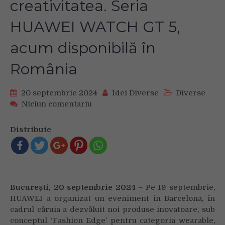
creativitatea. Seria
HUAWEI WATCH GT 5,
acum disponibilă în
România
20 septembrie 2024
Idei Diverse
Diverse
on
Niciun comentariu
HUAWEI
lansează
Distribuie
noi
produse
inovatoare
care
îmbină
București, 20 septembrie 2024
– Pe 19 septembrie,
moda
HUAWEI a organizat un eveniment în Barcelona, în
și
creativitatea.
cadrul căruia a dezvăluit noi produse inovatoare, sub
Seria
conceptul ‘Fashion Edge’ pentru categoria wearable,