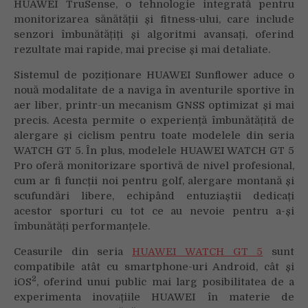
HUAWEI TruSense, o tehnologie integrată pentru
monitorizarea sănătății și fitness-ului, care include
senzori îmbunătățiți și algoritmi avansați, oferind
rezultate mai rapide, mai precise și mai detaliate.
Sistemul de poziționare HUAWEI Sunflower aduce o
nouă modalitate de a naviga în aventurile sportive în
aer liber, printr-un mecanism GNSS optimizat și mai
precis. Acesta permite o experiență îmbunătățită de
alergare și ciclism pentru toate modelele din seria
WATCH GT 5. În plus, modelele HUAWEI WATCH GT 5
Pro oferă monitorizare sportivă de nivel profesional,
cum ar fi funcții noi pentru golf, alergare montană și
scufundări libere, echipând entuziaștii dedicați
acestor sporturi cu tot ce au nevoie pentru a-și
îmbunătăți performanțele.
Ceasurile din seria
HUAWEI WATCH GT 5
sunt
compatibile atât cu smartphone-uri Android, cât și
2
iOS
, oferind unui public mai larg posibilitatea de a
experimenta inovațiile HUAWEI în materie de