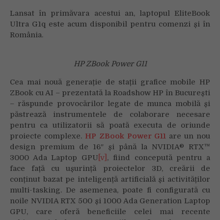
Lansat în primăvara acestui an, laptopul EliteBook
Ultra G1q este acum disponibil pentru comenzi și în
România.
HP ZBook Power G11
Cea mai nouă generație de stații grafice mobile HP
ZBook cu AI – prezentată la Roadshow HP în București
– răspunde provocărilor legate de munca mobilă și
păstrează instrumentele de colaborare necesare
pentru ca utilizatorii să poată executa de oriunde
proiecte complexe.
HP ZBook Power G11
are un nou
design premium de 16″ și până la NVIDIA® RTX™
3000 Ada Laptop GPU
[v]
, fiind concepută pentru a
face față cu ușurință proiectelor 3D, creării de
conținut bazat pe inteligență artificială și activităților
multi-tasking. De asemenea, poate fi configurată cu
noile NVIDIA RTX 500 și 1000 Ada Generation Laptop
GPU, care oferă beneficiile celei mai recente