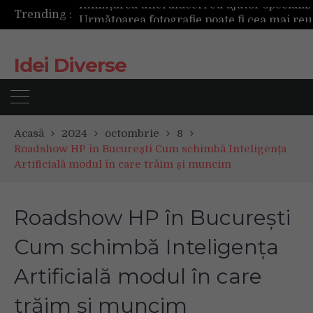
Trending :
Următoarea fotografie poate fi cea mai reușită de până acum
Mașinile de spălat și uscătoarele bazate pe inteligență artificială îți cunosc hainele mai bine decât tine
De ce reapar mirosurile din canapea după curățare? Ce se întâmplă, de fapt, în tapițerie
Idei Diverse
Tot ce trebuie sa stii inainte de Summer Well 2026. Ghidul complet pentru editia aniversara de 15 ani
Acasă
2024
octombrie
8
Roadshow HP în București Cum schimbă Inteligența
Artificială modul în care trăim și muncim
Roadshow HP în București
Cum schimbă Inteligența
Artificială modul în care
trăim și muncim