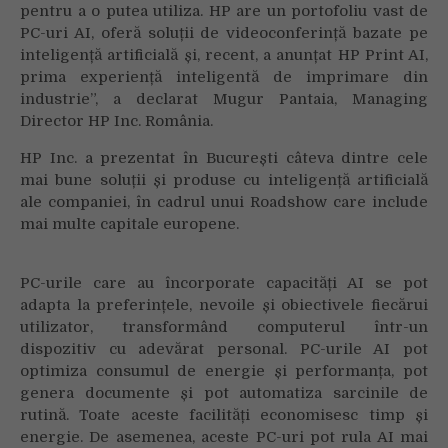
pentru a o putea utiliza. HP are un portofoliu vast de
PC-uri AI, oferă soluții de videoconferință bazate pe
inteligență artificială și, recent, a anunțat HP Print AI,
prima experiență inteligentă de imprimare din
industrie”, a declarat Mugur Pantaia, Managing
Director HP Inc. România.
HP Inc. a prezentat în București câteva dintre cele
mai bune soluții și produse cu inteligență artificială
ale companiei, în cadrul unui Roadshow care include
mai multe capitale europene.
PC-urile care au încorporate capacități AI se pot
adapta la preferințele, nevoile și obiectivele fiecărui
utilizator, transformând computerul într-un
dispozitiv cu adevărat personal. PC-urile AI pot
optimiza consumul de energie și performanța, pot
genera documente și pot automatiza sarcinile de
rutină. Toate aceste facilități economisesc timp și
energie. De asemenea, aceste PC-uri pot rula AI mai