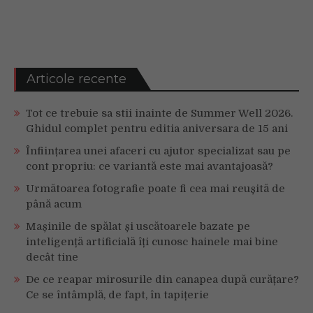
Articole recente
Tot ce trebuie sa stii inainte de Summer Well 2026.
Ghidul complet pentru editia aniversara de 15 ani
Înființarea unei afaceri cu ajutor specializat sau pe
cont propriu: ce variantă este mai avantajoasă?
Următoarea fotografie poate fi cea mai reușită de
până acum
Mașinile de spălat și uscătoarele bazate pe
inteligență artificială îți cunosc hainele mai bine
decât tine
De ce reapar mirosurile din canapea după curățare?
Ce se întâmplă, de fapt, în tapițerie