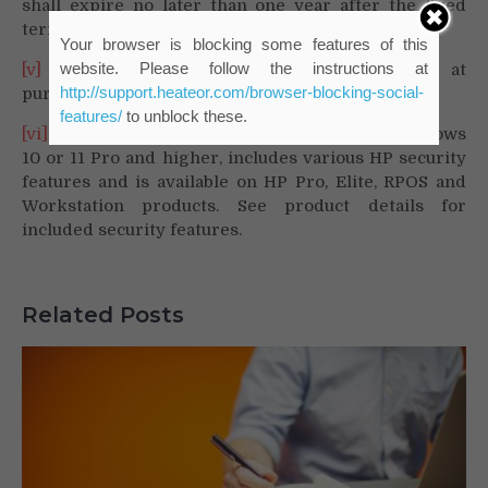
shall expire no later than one year after the fixed
term the subject license ends.
Your browser is blocking some features of this
website. Please follow the instructions at
[v]
Optional feature that must be configured at
http://support.heateor.com/browser-blocking-social-
purchase.
features/
to unblock these.
[vi]
HP Wolf Security for Business requires Windows
10 or 11 Pro and higher, includes various HP security
features and is available on HP Pro, Elite, RPOS and
Workstation products. See product details for
included security features.
Related Posts