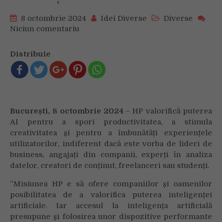
8 octombrie 2024
Idei Diverse
Diverse
Niciun comentariu
on
Roadshow
HP
Distribuie
în
București
Cum
schimbă
Inteligența
București, 8 octombrie 2024
– HP valorifică puterea
Artificială
AI pentru a spori productivitatea, a stimula
modul
creativitatea și pentru a îmbunătăți experiențele
în
care
utilizatorilor, indiferent dacă este vorba de lideri de
trăim
business, angajați din companii, experți în analiza
și
datelor, creatori de conținut, freelanceri sau studenți.
muncim
”Misiunea HP e să ofere companiilor și oamenilor
posibilitatea de a valorifica puterea inteligenței
artificiale. Iar accesul la inteligența artificială
presupune și folosirea unor dispozitive performante