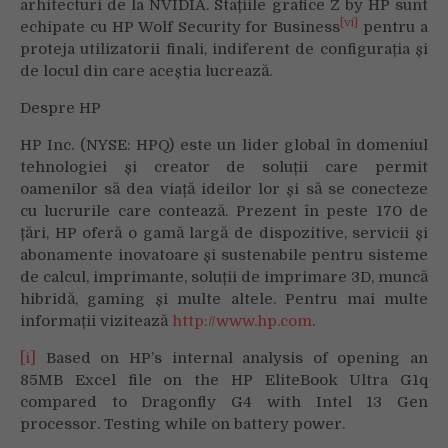
arhitecturi de la NVIDIA. Stațiile grafice Z by HP sunt
[vi]
echipate cu HP Wolf Security for Business
pentru a
proteja utilizatorii finali, indiferent de configurația și
de locul din care aceștia lucrează.
Despre HP
HP Inc. (NYSE: HPQ) este un lider global în domeniul
tehnologiei și creator de soluții care permit
oamenilor să dea viață ideilor lor și să se conecteze
cu lucrurile care contează. Prezent în peste 170 de
țări, HP oferă o gamă largă de dispozitive, servicii și
abonamente inovatoare și sustenabile pentru sisteme
de calcul, imprimante, soluții de imprimare 3D, muncă
hibridă, gaming și multe altele. Pentru mai multe
informații vizitează
http://www.hp.com
.
[i]
Based on HP’s internal analysis of opening an
85MB Excel file on the HP EliteBook Ultra G1q
compared to Dragonfly G4 with Intel 13 Gen
processor. Testing while on battery power.