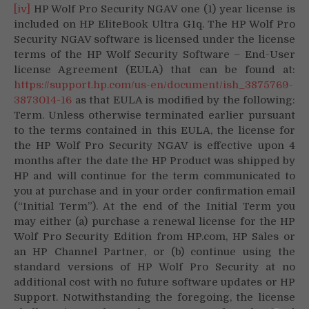
[iv]
HP Wolf Pro Security NGAV one (1) year license is
included on HP EliteBook Ultra G1q. The HP Wolf Pro
Security NGAV software is licensed under the license
terms of the HP Wolf Security Software – End-User
license Agreement (EULA) that can be found at:
https://support.hp.com/us-en/document/ish_3875769-
3873014-16
as that EULA is modified by the following:
Term. Unless otherwise terminated earlier pursuant
to the terms contained in this EULA, the license for
the HP Wolf Pro Security NGAV is effective upon 4
months after the date the HP Product was shipped by
HP and will continue for the term communicated to
you at purchase and in your order confirmation email
(“Initial Term”). At the end of the Initial Term you
may either (a) purchase a renewal license for the HP
Wolf Pro Security Edition from HP.com, HP Sales or
an HP Channel Partner, or (b) continue using the
standard versions of HP Wolf Pro Security at no
additional cost with no future software updates or HP
Support. Notwithstanding the foregoing, the license