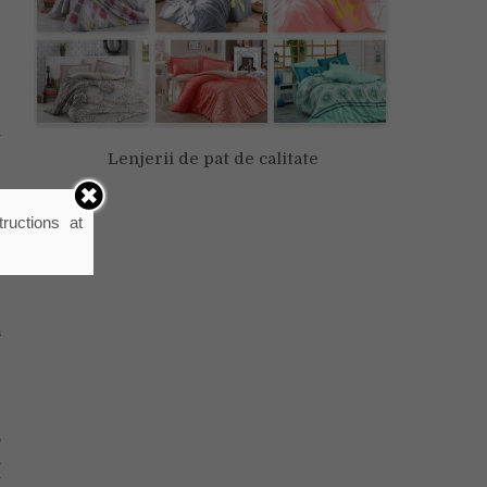
e
e
e
e
i
Lenjerii de pat de calitate
ructions at
i
i
e
e
ă
,
n
V