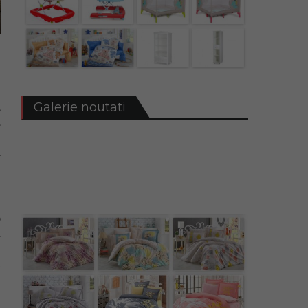
Galerie noutati
,
.
e
i
o
.
e
a