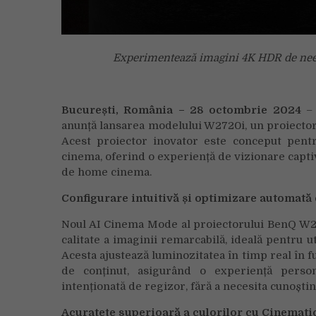
Experimentează imagini 4K HDR de neeg
București, România – 28 octombrie 2024
– 
anunță lansarea modelului W2720i, un proiector 
Acest proiector inovator este conceput pent
cinema, oferind o experiență de vizionare captiv
de home cinema.
Configurare intuitivă și optimizare automat
Noul AI Cinema Mode al proiectorului BenQ W27
calitate a imaginii remarcabilă, ideală pentru u
Acesta ajustează luminozitatea în timp real în 
de conținut, asigurând o experiență persona
intenționată de regizor, fără a necesita cunoștin
Acuratețe superioară a culorilor cu Cinemat