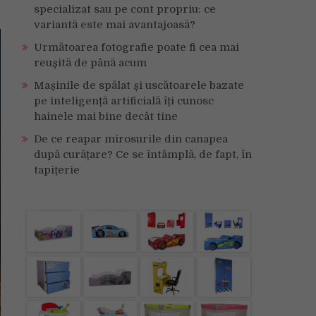
specializat sau pe cont propriu: ce
variantă este mai avantajoasă?
Următoarea fotografie poate fi cea mai
reușită de până acum
Mașinile de spălat și uscătoarele bazate
pe inteligență artificială îți cunosc
hainele mai bine decât tine
De ce reapar mirosurile din canapea
după curățare? Ce se întâmplă, de fapt, în
tapițerie