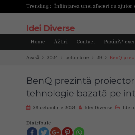
Trending :
Următoarea fotografie poate fi ce
Idei Diverse
Home
Åžtiri
Contact
PaginÄƒ exe
Acasă
2024
octombrie
29
BenQ prezi
BenQ prezintă proiect
tehnologie bazată pe inte
29 octombrie 2024
Idei Diverse
Idei 
Distribuie