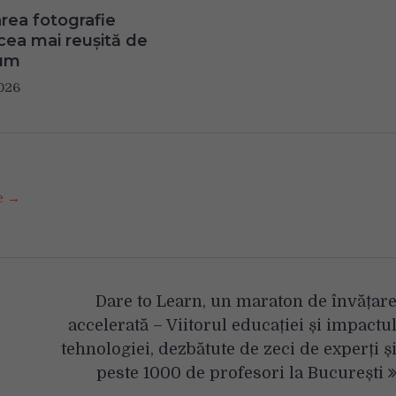
ea fotografie
 cea mai reușită de
um
026
se →
Dare to Learn, un maraton de învățar
accelerată – Viitorul educației și impactu
tehnologiei, dezbătute de zeci de experți ș
peste 1000 de profesori la București