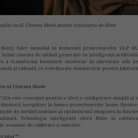
alat cu AI Cinema Mode pentru vizionarea de filme
BenQ, lider mondial în domeniul proiectoarelor DLP 4K
home cinema de ultimă generație cu inteligență artificială
ru a transforma locuințele moderne în adevărate săli d
antă și rafinată, ce redefinește standardele pentru iubitori
ă cu AI Cinema Mode
20i este conceput pentru a oferi o configurare simplă și 
tilizatorii începători în lumea proiectoarelor home theatre
funcție de mediul ambiant și optimizează imaginea în funcți
lizată. Tehnologia inteligentă oferă filme la calitate
țe avansate de calibrare a culorilor.
icColor™