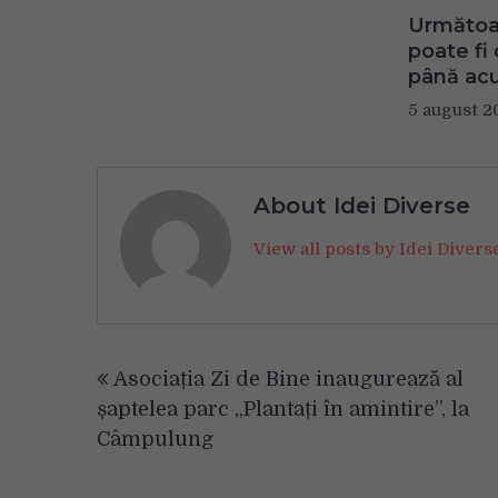
Următoar
poate fi
până ac
5 august 2
About Idei Diverse
View all posts by Idei Diver
Navigare
Asociația Zi de Bine inaugurează al
în
șaptelea parc „Plantați în amintire”, la
articole
Câmpulung