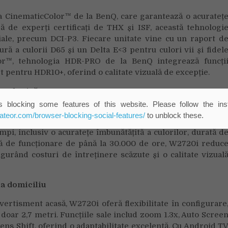
ia CinematicColor™ de la BenQ, care garantează o acurateț
ă de experți certificați de THX și ISF, această tehnologi
ale, precum DCI-P3. Fiecare unitate vine cu un raport d
ă a culorii D65 și un Delta E<3 pentru culori vii și fidel
olor™, tehnologia HDR-PRO de la BenQ integrează funcți
t pentru HDR10+, oferind o calitate vizuală de excepție.
ecologică
 blocking some features of this website. Please follow the inst
ină LED ecologică, reflectând tendințele în creștere ș
eateor.com/browser-blocking-social-features/
to unblock these.
 sistemele home cinema. Această tehnologie oferă benefici
mpi, inclusiv o acuratețe îmbunătățită a culorilor, durată d
ată de funcționare de până la 30.000 de ore, W2720i reduc
igurând costuri de întreținere scăzute și o calitate vizual
la domiciliu
ertisment acasă, W2720i oferă flexibilitate în configurare
doar 2,7 metri. Funcțiile sale includ zoom 1.3x, Auto Scree
l Lens Shift, oferind o adaptabilitate excelentă. Cu Android T