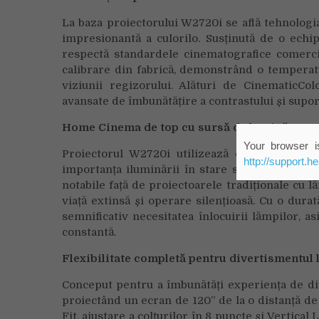
La baza proiectorului W2720i se află tehnolog
impresionantă a culorilo. Susținută de o echip
respectă standardele cinematografice comerci
calibrare din fabrică, demonstrând o temperatur
viziunii regizorului. Alături de CinematicC
avansate de îmbunătățire a contrastului și supor
Home Cinema de top cu sursă de lumină LED 
Your browser is
Proiectorul W2720i utilizează o sursă de lum
http://support.h
importanța iluminării în stare solidă (SSI) în
notabile față de proiectoarele tradiționale cu lă
viață extinsă și operare silențioasă. Cu o dur
semnificativ necesitatea înlocuirii lămpilor, as
constantă.
Flexibilitate completă pentru divertismentul 
Conceput pentru a îmbunătăți experiența de div
proiectând un ecran de 120” de la o distanță de 
Fit, ajustare a colțurilor în 8 puncte și Vertica