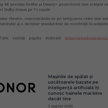
ng 4K precum Netflix și Disney+, proiectorul vine echipat c
et Dolby Atmos pe 7.1 canale.
ome theatre, concentrându-se pe integrarea celor mai no
zatorului și a menține standardele de excelență în soluțiil
20i, vizitați pagina dedicată
https://www.benq.eu/en
Mașinile de spălat și
uscătoarele bazate pe
inteligență artificială îți
cunosc hainele mai bine
decât tine
5 august 2026