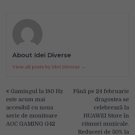
About Idei Diverse
View all posts by Idei Diverse →
Navigare
Gamingul la 180 Hz
Până pe 24 februarie
în
este acum mai
dragostea se
articole
accesibil cu noua
celebrează la
serie de monitoare
HUAWEI Store în
AOC GAMING G42
ritmuri muzicale.
Reduceri de 50% la