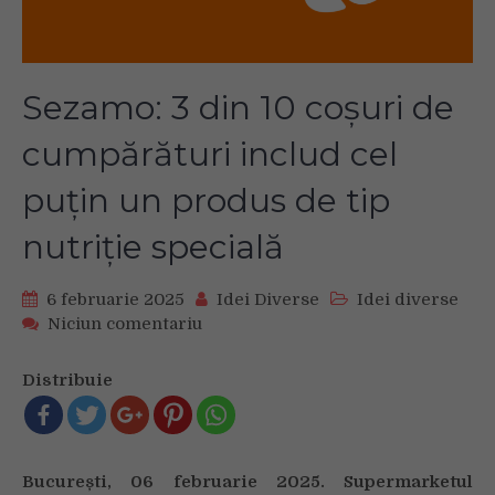
Sezamo: 3 din 10 coșuri de
cumpărături includ cel
puțin un produs de tip
nutriție specială
6 februarie 2025
Idei Diverse
Idei diverse
on
Niciun comentariu
Sezamo:
3
Distribuie
din
10
coșuri
de
București, 06 februarie 2025. Supermarketul
cumpărături