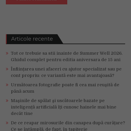
Articole recente
Tot ce trebuie sa stii inainte de Summer Well 2026.
Ghidul complet pentru editia aniversara de 15 ani
Înființarea unei afaceri cu ajutor specializat sau pe
cont propriu: ce variantă este mai avantajoasă?
Următoarea fotografie poate fi cea mai reușită de
până acum
Mașinile de spălat și uscătoarele bazate pe
inteligență artificială îți cunosc hainele mai bine
decât tine
De ce reapar mirosurile din canapea după curățare?
Ce se întâmplă, de fapt, în tapițerie