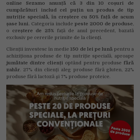
online Sezamo anunță că 3 din 10 coșuri de
includ
cumpărături includ cel puțin un produs de tip
cel
nutriție specială, în creștere cu 50% față de acum
puțin
un
șase luni.
Categoria include
peste 2000 de produse
,
produs
o
creștere de 25%
față de anul precedent, bazată
de
exclusiv pe cererile primite de la clienți.
tip
Clienții investesc în medie
150 de lei pe lună
pentru a
nutriție
achiziționa produse de tip nutriție specială, aproape
specială
jumătate dintre clienți
optând pentru produse
fără
zahăr
. 27% din clienți aleg produse fără gluten, 22%
produse fără lactoză și 7% produse proteice.