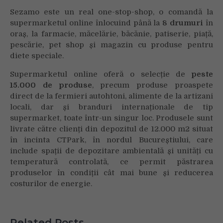
Sezamo este un real one-stop-shop, o comandă la
supermarketul online înlocuind până la
8 drumuri
în
oraș, la farmacie, măcelărie, băcănie, patiserie, piață,
pescărie, pet shop și magazin cu produse pentru
diete speciale.
Supermarketul online oferă o selecție de
peste
15.000 de produse
, precum produse proaspete
direct de la fermieri autohtoni, alimente de la artizani
locali, dar și branduri internaționale de tip
supermarket, toate într-un singur loc. Produsele sunt
livrate către clienți din depozitul de 12.000 m2 situat
în incinta CTPark, în nordul Bucureștiului, care
include spații de depozitare ambientală și unități cu
temperatură controlată, ce permit păstrarea
produselor în condiții cât mai bune și reducerea
costurilor de energie.
Related Posts