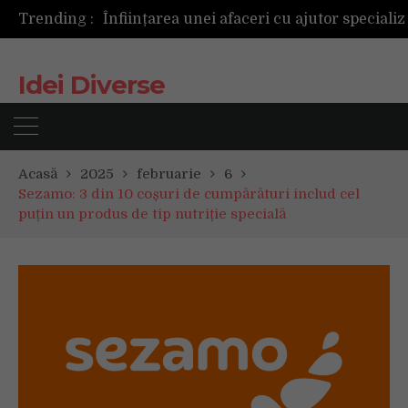
Trending :
Idei Diverse
Acasă
2025
februarie
6
Sezamo: 3 din 10 coșuri de cumpărături includ cel
puțin un produs de tip nutriție specială