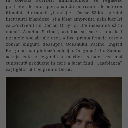
În colecția PortrAIt Enhancement se regăsesc
portrete ale unor personalități marcante ale istoriei
filmului, literaturii și aviației. Oscar Wilde, geniul
literaturii irlandeze, și-a lăsat amprenta prin lucrări
ca „Portretul lui Dorian Gray” și „Ce înseamnă să fii
onest”. Amelia Earhart, aviatoarea care a încălcat
normele sociale ale erei, a fost prima femeie care a
zburat singură deasupra Oceanului Pacific. Ingrid
Bergman completează colecția. Originară din Suedia,
actrița este o legendă a marilor ecrane, cea mai
cunoscută producție în care a jucat fiind „Casablanca”,
câștigător al trei premii Oscar.