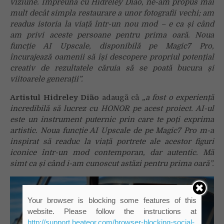
viziune. Împreună cu
Hidreley Dião, ne-am propus mai
mult decât simpla restaurare a unor fotografii vechi; am
readus istoria la viață într-un nou mod – e ca și când
am privi aceste persoane pentru prima oară. Noua
funcție AI Upscale, disponibilă pe Magic7 Pro,
încurajează oamenii să își descopere propriul potențial
creativ de rezultatele căruia să se poată bucura și
viitoarele generații”.
Artistul Hidreley Dião
adaugă că
„a fost o experiență
incredibilă să lucrez cu HONOR pe acest proiect. AI-ul
este un instrument puternic prin care te poți exprima
artistic. Noua funcție AI Upscale de pe Magic7 Pro m-a
inspirat să readuc la viață portrete ale acestor figuri
iconice într-un mod contemporan, dar autentic. Mă
simt ca și când i-am cunoscut astăzi pentru prima oară”.
Your browser is blocking some features of this
website. Please follow the instructions at
http://support.heateor.com/browser-blocking-social-