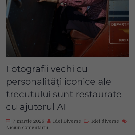
Fotografii vechi cu
personalități iconice ale
trecutului sunt restaurate
cu ajutorul AI
7 martie 2025
Idei Diverse
Idei diverse
Niciun comentariu
on
Fotografii