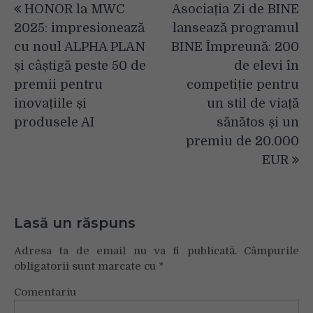
HONOR la MWC
Asociația Zi de BINE
în
2025: impresionează
lansează programul
articole
cu noul ALPHA PLAN
BINE Împreună: 200
și câștigă peste 50 de
de elevi în
premii pentru
competiție pentru
inovațiile și
un stil de viață
produsele AI
sănătos și un
premiu de 20.000
EUR
Lasă un răspuns
Adresa ta de email nu va fi publicată.
Câmpurile
obligatorii sunt marcate cu
*
Comentariu