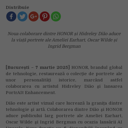
vechi
Distribuie
cu
personalități
iconice
ale
Noua colaborare dintre HONOR și Hidreley Dião aduce
trecutului
la viață portrete ale Ameliei Earhart, Oscar Wilde și
sunt
Ingrid Bergman
restaurate
cu
ajutorul
AI
[București – 7 martie 2025]
HONOR, brandul global
de tehnologie, restaurează o colecție de portrete ale
unor personalități istorice, marcând astfel
colaborarea cu artistul Hidreley Dião și lansarea
PortrAIt Enhancement.
Dião este artist vizual care lucrează la granița dintre
tehnologie și artă. Colaborarea dintre Dião și HONOR
aduce publicului larg portrete ale Ameliei Earhart,
Oscar Wilde și Ingrid Bergman cu ocazia lansării AI