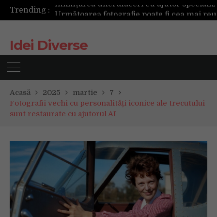
Trending :
Următoarea fotografie poate fi cea mai reușită de până acum
Mașinile de spălat și uscătoarele bazate pe inteligență artificială îți cunosc hainele mai bine decât tine
De ce reapar mirosurile din canapea după curățare? Ce se întâmplă, de fapt, în tapițerie
Idei Diverse
Tot ce trebuie sa stii inainte de Summer Well 2026. Ghidul complet pentru editia aniversara de 15 ani
Acasă
2025
martie
7
Fotografii vechi cu personalități iconice ale trecutului
sunt restaurate cu ajutorul AI