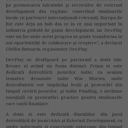
pe promovarea talentului și serviciilor de external
development din regiune, conectând studiourile
locale cu parteneri internaționali relevanți. Europa de
Est este deja un hub din ce în ce mai important în
industria globală de game development, iar Dev.Play
este un loc unde acest progres se poate transforma în
noi oportunități de colaborare și creștere.”, a declarat
Cătălin Butnariu, organizator Dev.Play.
Dev.Play se desfășoară pe parcursul a două zile,
fiecare zi având un focus distinct. Prima zi este
dedicată dezvoltării jocurilor indie, cu sesiuni
tematice denumite Indie War Stories, unde
dezvoltatorii vor împărtăși lecții și provocări din
timpul creării jocurilor, și Indie Funding, o secțiune
esențială cu prezentări practice pentru studiourile
care caută finanțare.
A doua zi este dedicată discuțiilor din jurul
dezvoltării de jocuri AAA și External Development, cu
multe informații și experiențe valoroase din timpul