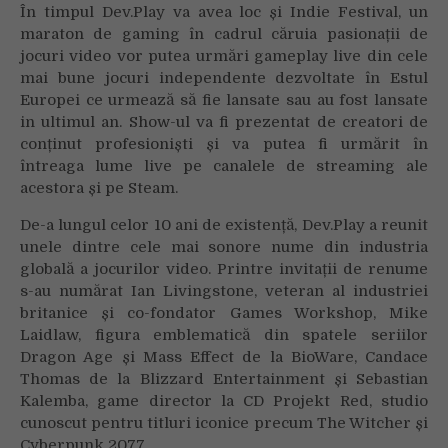
În timpul Dev.Play va avea loc și Indie Festival, un
maraton de gaming în cadrul căruia pasionații de
jocuri video vor putea urmări gameplay live din cele
mai bune jocuri independente dezvoltate în Estul
Europei ce urmează să fie lansate sau au fost lansate
in ultimul an. Show-ul va fi prezentat de creatori de
conținut profesioniști și va putea fi urmărit în
întreaga lume live pe canalele de streaming ale
acestora și pe Steam.
De-a lungul celor 10 ani de existență, Dev.Play a reunit
unele dintre cele mai sonore nume din industria
globală a jocurilor video. Printre invitații de renume
s-au numărat Ian Livingstone, veteran al industriei
britanice și co-fondator Games Workshop, Mike
Laidlaw, figura emblematică din spatele seriilor
Dragon Age și Mass Effect de la BioWare, Candace
Thomas de la Blizzard Entertainment și Sebastian
Kalemba, game director la CD Projekt Red, studio
cunoscut pentru titluri iconice precum The Witcher și
Cyberpunk 2077.