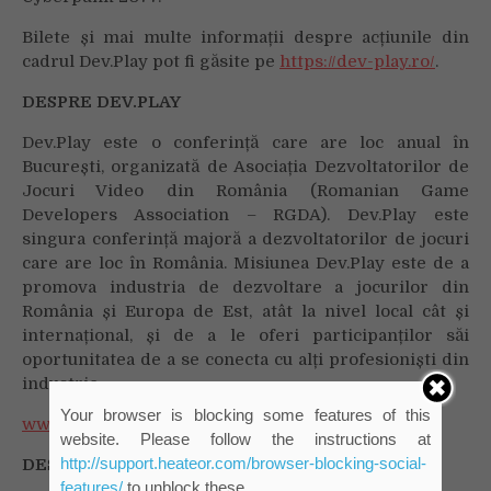
Bilete și mai multe informații despre acțiunile din
cadrul Dev.Play pot fi găsite pe
https://dev-play.ro/
.
DESPRE DEV.PLAY
Dev.Play este o conferință care are loc anual în
București, organizată de Asociația Dezvoltatorilor de
Jocuri Video din România (Romanian Game
Developers Association – RGDA). Dev.Play este
singura conferință majoră a dezvoltatorilor de jocuri
care are loc în România. Misiunea Dev.Play este de a
promova industria de dezvoltare a jocurilor din
România și Europa de Est, atât la nivel local cât și
internațional, și de a le oferi participanților săi
oportunitatea de a se conecta cu alți profesioniști din
industrie.
Your browser is blocking some features of this
www.dev-play.ro
//
info@dev-play.ro
website. Please follow the instructions at
http://support.heateor.com/browser-blocking-social-
DESPRE RGDA
features/
to unblock these.