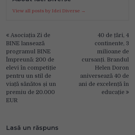
View all posts by Idei Diverse →
Navigare
Asociația Zi de
40 de țări, 4
în
BINE lansează
continente, 3
articole
programul BINE
milioane de
Împreună: 200 de
cursanți. Brandul
elevi în competiție
Helen Doron
pentru un stil de
aniversează 40 de
viață sănătos și un
ani de excelență în
premiu de 20.000
educație
EUR
Lasă un răspuns