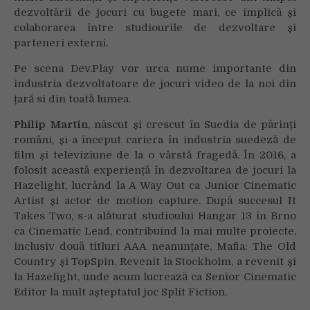
dezvoltării de jocuri cu bugete mari, ce implică și
colaborarea între studiourile de dezvoltare și
parteneri externi.
Pe scena Dev.Play vor urca nume importante din
industria dezvoltatoare de jocuri video de la noi din
țară si din toată lumea.
Philip Martin
, născut și crescut în Suedia de părinți
români, și-a început cariera în industria suedeză de
film și televiziune de la o vârstă fragedă. În 2016, a
folosit această experiență în dezvoltarea de jocuri la
Hazelight, lucrând la A Way Out ca Junior Cinematic
Artist și actor de motion capture. După succesul It
Takes Two, s-a alăturat studioului Hangar 13 în Brno
ca Cinematic Lead, contribuind la mai multe proiecte,
inclusiv două titluri AAA neanunțate, Mafia: The Old
Country și TopSpin. Revenit la Stockholm, a revenit și
la Hazelight, unde acum lucrează ca Senior Cinematic
Editor la mult așteptatul joc Split Fiction.