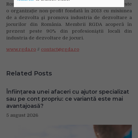
Romanian Game Developers Association (RGDA) este
o organizație non-profit fondată în 2013 cu misiunea
de a dezvolta și promova industria de dezvoltare a
jocurilor din România. Membrii RGDA acoperă în
prezent peste 90% din profesioniștii locali din
industria de dezvoltare de jocuri.
www.rgda.ro
//
contact@rgda.ro
Related Posts
Înființarea unei afaceri cu ajutor specializat
sau pe cont propriu: ce variantă este mai
avantajoasă?
5 august 2026