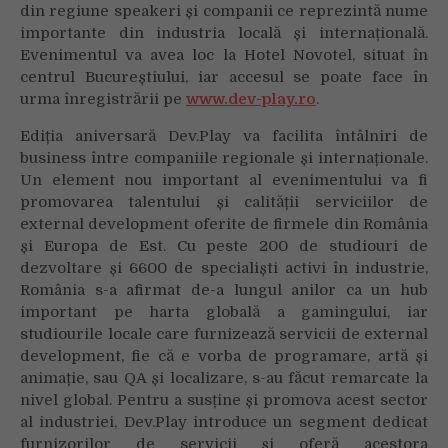
din regiune speakeri și companii ce reprezintă nume
Dev.Play
importante din industria locală și internațională.
Evenimentul va avea loc la Hotel Novotel, situat în
centrul Bucureștiului, iar accesul se poate face în
urma înregistrării
pe
www.dev-play.ro
.
Ediția aniversară Dev.Play va facilita întâlniri de
business între companiile regionale și internaționale.
Un element nou important al evenimentului va fi
promovarea talentului și calității serviciilor de
external development oferite de firmele din România
și Europa de Est. Cu peste 200 de studiouri de
dezvoltare și 6600 de specialiști activi în industrie,
România s-a afirmat de-a lungul anilor ca un hub
important pe harta globală a gamingului, iar
studiourile locale care furnizează servicii de external
development, fie că e vorba de programare, artă și
animație, sau QA și localizare, s-au făcut remarcate la
nivel global. Pentru a susține și promova acest sector
al industriei, Dev.Play introduce un segment dedicat
furnizorilor de servicii și oferă acestora