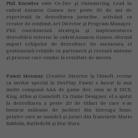
Phil Knowles
este Co-Dev și Outsourcing Lead în
cadrul Amazon Games. Are peste 30 de ani de
experiență în dezvoltarea jocurilor, activând ca
creator de conținut, Art Director și Program Manager.
Phil coordonează strategia și implementarea
dezvoltării externe în cadrul Amazon Games, oferind
suport echipelor de dezvoltare. De asemenea, el
gestionează relațiile cu partenerii și creează sisteme
și procese care conduc la rezultate de succes.
Fawzi Mesmar
, Creative Director la Ubisoft, revine
ca invitat special la DevPlay. Fawzi a lucrat la mai
multe companii AAA de game dev, cum ar fi DICE,
King, Atlus și Gameloft. Ca Game Designer, el a ajutat
la dezvoltarea a peste 20 de titluri de care s-au
bucurat milioane de jucători din întreaga lume,
printre care se numără și jocuri din francizele Mario
Rabbids, Battlefield și Star Wars.