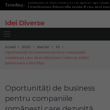
Trending :
Următoarea fotografie poate fi cea mai reușită de până acum
Mașinile de spălat și uscătoarele bazate pe inteligență artificială îți cunosc hainele mai bine decât tine
De ce reapar mirosurile din canapea după curățare? Ce se întâmplă, de fapt, în tapițerie
Idei Diverse
Tot ce trebuie sa stii inainte de Summer Well 2026. Ghidul complet pentru editia aniversara de 15 ani
Acasă
2025
martie
10
Oportunități de business pentru companiile
românești care dezvoltă jocuri video la ediția
aniversară a Dev.Play
Oportunități de business
pentru companiile
românești care dezvoltă