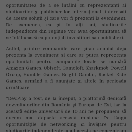
oportunitatea de a se întâlni cu reprezentanți ai
studiourilor și publisherilor internaționali interesați
de aceste soluții și care vor fi prezenți la eveniment.
De asemenea, ca și în alți ani, studiourile
independente din regiune vor avea oportunitatea să
se întâlnească cu potențiali investitori sau publisheri.
Astfel, printre companiile care și-au anunțat deja
prezența la eveniment si care ar putea reprezenta
oportunitati pentru companiile locale se numără
Amazon Games, Ubisoft, Gameloft, Sharkmob, Powell
Group, Humble Games, Bright Gambit, Rocket Ride
Games, urmând a fi anunțate și altele în perioada
următoare.
“Dev.Play a fost, de la început, o platformă dedicată
dezvoltatorilor din România și Europa de Est, iar la
această ediție aniversară de 10 ani ne propunem să
ducem mai departe această misiune. Pe lângă
oportunitățile de networking și învățare pentru
studiourile independente, anul acesta ne concentrăm