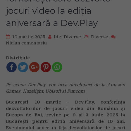
jocuri video la ediția
aniversară a Dev.Play
10 martie 2025
Idei Diverse
Diverse
Niciun comentariu
on
Oportunități
de
Distribuie
business
pentru
companiile
românești
Pe scena Dev.Play vor urca developeri de la Amazon
care
Games, Hazelight, Ubisoft și Funcom
dezvoltă
jocuri
Bucure
ști, 10 martie –
Dev.Play, conferința
video
dezvoltatorilor de jocuri video din România și
la
Europa de Est, revine pe 2 și 3 iunie 2025 la
ediția
București pentru ediția aniversară de 10 ani.
aniversară
Evenimentul aduce în fața dezvoltatorilor de jocuri
a