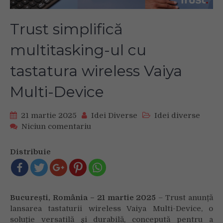
Trust simplifică
multitasking-ul cu
tastatura wireless Vaiya
Multi-Device
21 martie 2025
Idei Diverse
Idei diverse
on
Niciun comentariu
Trust
simplifică
Distribuie
multitasking-
ul
cu
tastatura
Bucure
ști, România – 21 martie 2025
– Trust anunță
wireless
lansarea tastaturii wireless Vaiya Multi-Device, o
Vaiya
soluție versatilă și durabilă, concepută pentru a
Multi-