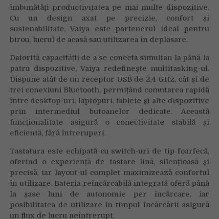
îmbunătăți productivitatea pe mai multe dispozitive.
Device
Cu un design axat pe precizie, confort și
sustenabilitate, Vaiya este partenerul ideal pentru
birou, lucrul de acasă sau utilizarea în deplasare.
Datorită capacității de a se conecta simultan la până la
patru dispozitive, Vaiya redefinește multitasking-ul.
Dispune atât de un receptor USB de 2,4 GHz, cât și de
trei conexiuni Bluetooth, permițând comutarea rapidă
între desktop-uri, laptopuri, tablete și alte dispozitive
prin intermediul butoanelor dedicate. Această
funcționalitate asigură o conectivitate stabilă și
eficientă, fără întreruperi.
Tastatura este echipată cu switch-uri de tip foarfecă,
oferind o experiență de tastare lină, silențioasă și
precisă, iar layout-ul complet maximizează confortul
în utilizare. Bateria reîncărcabilă integrată oferă până
la șase luni de autonomie per încărcare, iar
posibilitatea de utilizare în timpul încărcării asigură
un flux de lucru neîntrerupt.