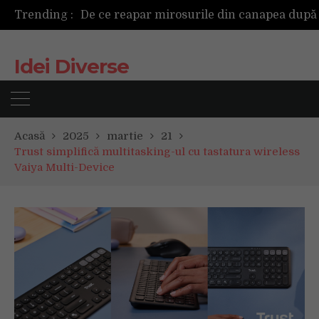
Trending :
Cum ar fi dacă ceasul tău s-ar antrena alăt
Idei Diverse
Acasă
2025
martie
21
Trust simplifică multitasking-ul cu tastatura wireless
Vaiya Multi-Device