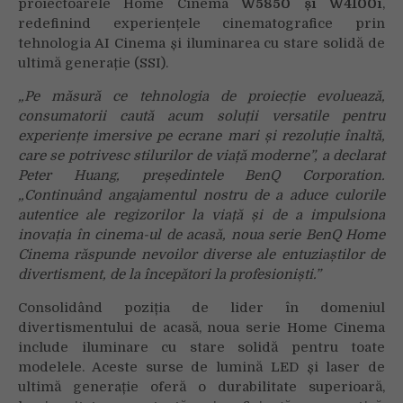
proiectoarele Home Cinema
W5850 și W4100i
,
redefinind experiențele cinematografice prin
tehnologia AI Cinema și iluminarea cu stare solidă de
ultimă generație (SSI).
„Pe măsură ce tehnologia de proiecție evoluează,
consumatorii caută acum soluții versatile pentru
experiențe imersive pe ecrane mari și rezoluție înaltă,
care se potrivesc stilurilor de viață moderne”, a declarat
Peter Huang, președintele BenQ Corporation.
„Continuând angajamentul nostru de a aduce culorile
autentice ale regizorilor la viață și de a impulsiona
inovația în cinema-ul de acasă, noua serie BenQ Home
Cinema răspunde nevoilor diverse ale entuziaștilor de
divertisment, de la începători la profesioniști.”
Consolidând poziția de lider în domeniul
divertismentului de acasă, noua serie Home Cinema
include iluminare cu stare solidă pentru toate
modelele. Aceste surse de lumină LED și laser de
ultimă generație oferă o durabilitate superioară,