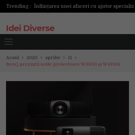
Trending :
Idei Diverse
Acasă
2025
aprilie
11
BenQ prezintă noile proiectoare W5850 și W4100i