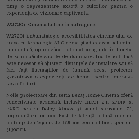
timp o reprezentare exactă a culorilor pentru o
experiență de vizionare captivantă.
W2720i: Cinema la tine în sufragerie
W2720i îmbunătățește accesibilitatea cinema-ului de
acasă cu tehnologia AI Cinema și adaptarea la lumina
ambientală, optimizând automat imaginile în funcție
de schimbările subtile de iluminare. Indiferent dacă
este necesar să ajustezi distanțele de instalare sau să
faci față fluctuațiilor de lumină, acest proiector
garantează o experiență de home theatre imersivă
fără eforturi.
Noile proiectoare din seria BenQ Home Cinema oferă
conectivitate avansată, inclusiv HDMI 2.1, SPDIF și
eARC pentru Dolby Atmos și sunet surround 7.1,
împreună cu un mod Fast de latență redusă, oferind
un timp de răspuns de 17,9 ms pentru filme, sporturi
și jocuri.