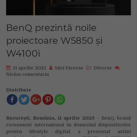
BenQ prezintă noile
proiectoare W5850 și
W4100i
11 aprilie 2025
Idei Diverse
Diverse
Niciun comentariu
on
BenQ
prezintă
Distribuie
noile
proiectoare
W5850
și
București, România, 11 aprilie 2025
– BenQ, brand
W4100i
recunoscut internațional în domeniul dispozitivelor
pentru lifestyle digital, a prezentat astăzi