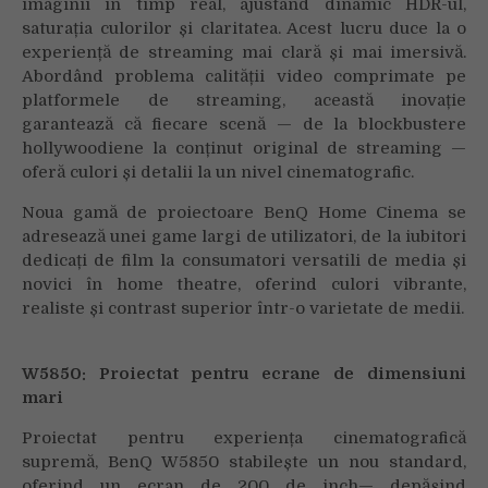
imaginii în timp real, ajustând dinamic HDR-ul,
saturația culorilor și claritatea. Acest lucru duce la o
experiență de streaming mai clară și mai imersivă.
Abordând problema calității video comprimate pe
platformele de streaming, această inovație
garantează că fiecare scenă — de la blockbustere
hollywoodiene la conținut original de streaming —
oferă culori și detalii la un nivel cinematografic.
Noua gamă de proiectoare BenQ Home Cinema se
adresează unei game largi de utilizatori, de la iubitori
dedicați de film la consumatori versatili de media și
novici în home theatre, oferind culori vibrante,
realiste și contrast superior într-o varietate de medii.
W5850: Proiectat pentru ecrane de dimensiuni
mari
Proiectat pentru experiența cinematografică
supremă, BenQ W5850 stabilește un nou standard,
oferind un ecran de 200 de inch— depășind