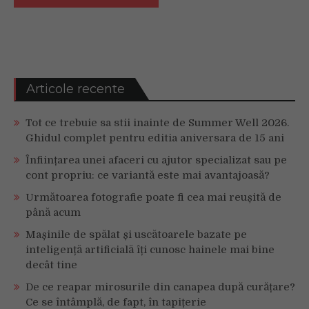
Articole recente
Tot ce trebuie sa stii inainte de Summer Well 2026.
Ghidul complet pentru editia aniversara de 15 ani
Înființarea unei afaceri cu ajutor specializat sau pe
cont propriu: ce variantă este mai avantajoasă?
Următoarea fotografie poate fi cea mai reușită de
până acum
Mașinile de spălat și uscătoarele bazate pe
inteligență artificială îți cunosc hainele mai bine
decât tine
De ce reapar mirosurile din canapea după curățare?
Ce se întâmplă, de fapt, în tapițerie