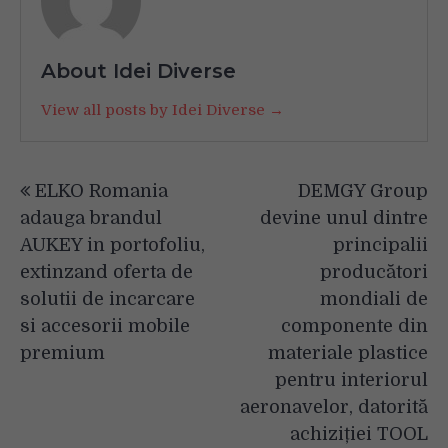
About Idei Diverse
View all posts by Idei Diverse →
Navigare
ELKO Romania
DEMGY Group
în
adauga brandul
devine unul dintre
articole
AUKEY in portofoliu,
principalii
extinzand oferta de
producători
solutii de incarcare
mondiali de
si accesorii mobile
componente din
premium
materiale plastice
pentru interiorul
aeronavelor, datorită
achiziției TOOL