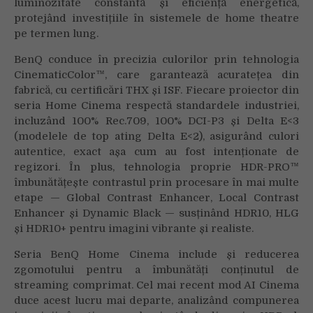
luminozitate constantă și eficiență energetică,
protejând investițiile în sistemele de home theatre
pe termen lung.
BenQ conduce în precizia culorilor prin tehnologia
CinematicColor™, care garantează acuratețea din
fabrică, cu certificări THX și ISF. Fiecare proiector din
seria Home Cinema respectă standardele industriei,
incluzând 100% Rec.709, 100% DCI-P3 și Delta E<3
(modelele de top ating Delta E<2), asigurând culori
autentice, exact așa cum au fost intenționate de
regizori. În plus, tehnologia proprie HDR-PRO™
îmbunătățește contrastul prin procesare în mai multe
etape — Global Contrast Enhancer, Local Contrast
Enhancer și Dynamic Black — susținând HDR10, HLG
și HDR10+ pentru imagini vibrante și realiste.
Seria BenQ Home Cinema include și reducerea
zgomotului pentru a îmbunătăți conținutul de
streaming comprimat. Cel mai recent mod AI Cinema
duce acest lucru mai departe, analizând compunerea