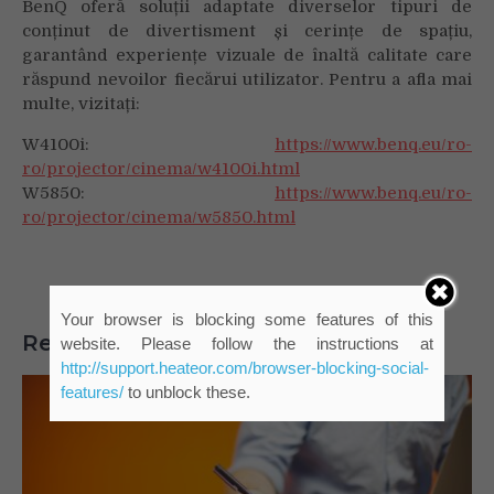
BenQ oferă soluții adaptate diverselor tipuri de
conținut de divertisment și cerințe de spațiu,
garantând experiențe vizuale de înaltă calitate care
răspund nevoilor fiecărui utilizator. Pentru a afla mai
multe, vizitați:
W4100i:
https://www.benq.eu/ro-
ro/projector/cinema/w4100i.html
W5850:
https://www.benq.eu/ro-
ro/projector/cinema/w5850.html
Your browser is blocking some features of this
Related Posts
website. Please follow the instructions at
http://support.heateor.com/browser-blocking-social-
features/
to unblock these.