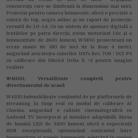
concurența care se limitează la dimensiuni mai mici.
Proiectat pentru camera întunecate, oferă o precizie a
culorii de top, negru adânc și un raport de proiecție
versatil de 1.0–1.6. Cu un sistem de ajustare digitală a
lentilelor pe patru direcții, zoom motorizat 1.6x și o
luminozitate de 2600 lumeni, W5850 proiectează un
ecran masiv de 180 de inci de la doar 4 metri,
asigurând acuratețea culorilor 100% Rec. 709 / DCI-P3
cu calibrare din fabrică Delta E <2 pentru imagini
realiste.
W4100i:
Versatilitate completă pentru
divertismentul de acasă
W4100 îmbunătățește conținutul de pe platformele de
streaming în timp real cu modul de calibrare AI
Cinema, asigurând o calitate cinematografică cu
Android TV încorporat și instalare adaptabilă. Sursa
de lumină LED de 3200 lumeni oferă o experiență
HDR excepțională, optimizând contrastul între
luminozitate și zonele întunecate, păstrând în același