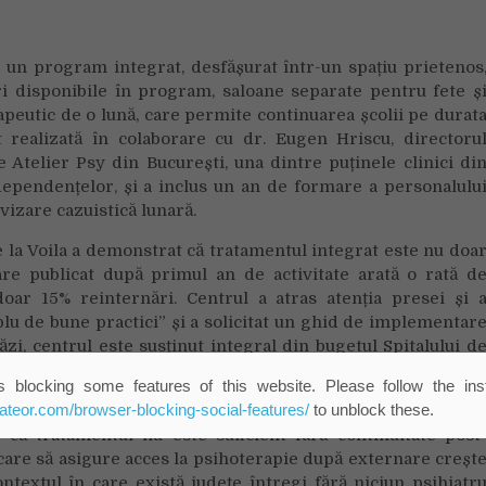
 un program integrat, desfășurat într-un spațiu prietenos
ri disponibile în program, saloane separate pentru fete ș
rapeutic de o lună, care permite continuarea școlii pe durat
 realizată în colaborare cu dr. Eugen Hriscu, directoru
e Atelier Psy din București, una dintre puținele clinici di
dependențelor, și a inclus un an de formare a personalulu
rvizare cazuistică lunară.
 la Voila a demonstrat că tratamentul integrat este nu doa
tare publicat după primul an de activitate arată o rată d
oar 15% reinternări. Centrul a atras atenția presei și 
plu de bune practici” și a solicitat un ghid de implementar
ăzi, centrul este susținut integral din bugetul Spitalului d
 blocking some features of this website. Please follow the inst
eateor.com/browser-blocking-social-features/
to unblock these.
 că tratamentul nu este suficient fără continuitate post
e care să asigure acces la psihoterapie după externare creșt
ntextul în care există județe întregi fără niciun psihiatr