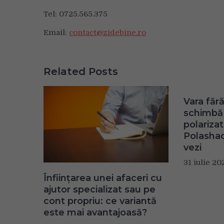
Tel: 0725.565.375
Email:
contact@zidebine.ro
Related Posts
Vara fără
schimbă 
polariza
Polashad
vezi
31 iulie 20
Înființarea unei afaceri cu
ajutor specializat sau pe
cont propriu: ce variantă
este mai avantajoasă?