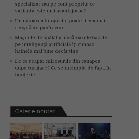
specializat sau pe cont propriu: ce
variantă este mai avantajoasă?
Următoarea fotografie poate fi cea mai
reușită de până acum
a
Mașinile de spălat și uscătoarele bazate
”
pe inteligență artificială îți cunosc
o
hainele mai bine decât tine
e
De ce reapar mirosurile din canapea
d
după curățare? Ce se întâmplă, de fapt, în
tapițerie
i
d
.
i
u
Galerie noutati
e
e