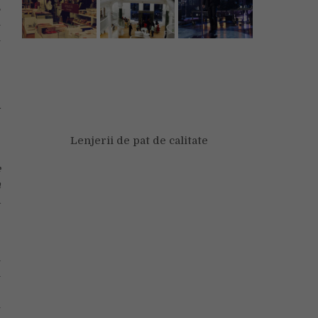
,
i
i
e
Y
Lenjerii de pat de calitate
.
e
a
a
u
n
n
e
u