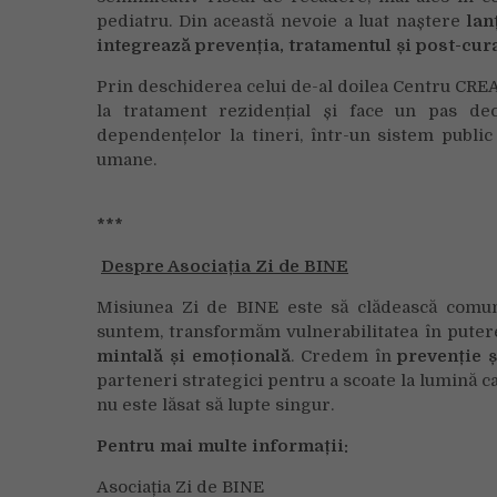
pediatru. Din această nevoie a luat naștere
lan
integrează prevenția, tratamentul și post-cura, 
Prin deschiderea celui de-al doilea Centru CREA
la tratament rezidențial și face un pas de
dependențelor la tineri, într-un sistem publi
umane.
***
Despre Asociația Zi de BINE
Misiunea Zi de BINE este să clădească comunit
suntem, transformăm vulnerabilitatea în pute
mintală și emoțională
. Credem în
prevenție ș
parteneri strategici pentru a scoate la lumină 
nu este lăsat să lupte singur.
Pentru mai multe informații:
Asociația Zi de BINE