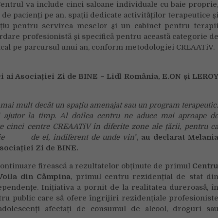
entrul va include cinci saloane individuale cu baie proprie
e pacienți pe an, spații dedicate activităților terapeutice ș
iu pentru servirea meselor și un cabinet pentru terapi
rdare profesionistă și specifică pentru această categorie d
ical pe parcursul unui an, conform metodologiei CREAATiV.
ci ai Asociației Zi de BINE – Lidl România, E.ON
și
LERO
mai mult decât un spațiu amenajat sau un program terapeutic
ajutor la timp. Al doilea centru ne aduce mai aproape d
e cinci centre CREAATiV în diferite zone ale țării, pentru c
evoie de el, indiferent de unde vin
”,
au declarat Melani
sociației Zi de BINE.
continuare firească a rezultatelor obținute de primul
Centr
 Voila din Câmpina
, primul centru rezidențial de stat di
endențe. Inițiativa a pornit de la realitatea dureroasă, î
ru public care să ofere îngrijiri rezidențiale profesionist
adolescenți afectați de consumul de alcool, droguri sa