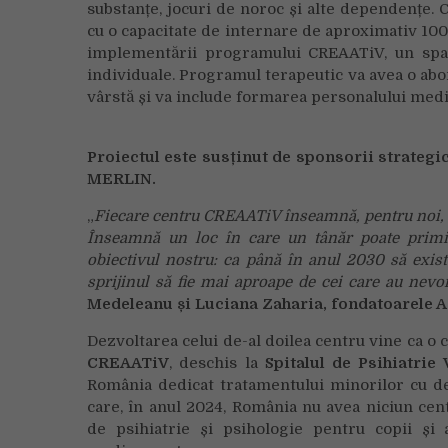
substanțe, jocuri de noroc și alte dependențe. C
cu o capacitate de internare de aproximativ 100 d
implementării programului CREAATiV, un spaț
individuale. Programul terapeutic va avea o abo
vârstă și va include formarea personalului med
Proiectul este susținut de sponsorii strategi
MERLIN.
„
Fiecare centru CREAATiV înseamnă, pentru noi, 
Înseamnă un loc în care un tânăr poate primi 
obiectivul nostru: ca până în anul 2030 să exist
sprijinul să fie mai aproape de cei care au n
Medeleanu și Luciana Zaharia, fondatoarele A
Dezvoltarea celui de-al doilea centru vine ca o 
CREAATiV
, deschis la
Spitalul de Psihiatrie
România dedicat tratamentului minorilor cu dep
care, în anul 2024, România nu avea niciun cent
de psihiatrie și psihologie pentru copii și 