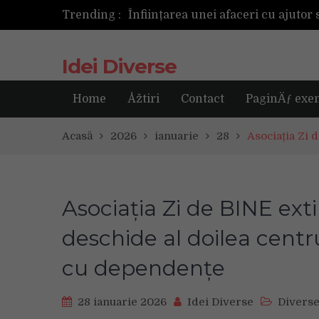
Trending :
Următoarea fotografie poate fi ce
Idei Diverse
Home
Åžtiri
Contact
PaginÄƒ exe
Acasă
2026
ianuarie
28
Asociația Zi 
Asociația Zi de BINE ex
deschide al doilea centr
cu dependențe
28 ianuarie 2026
Idei Diverse
Divers