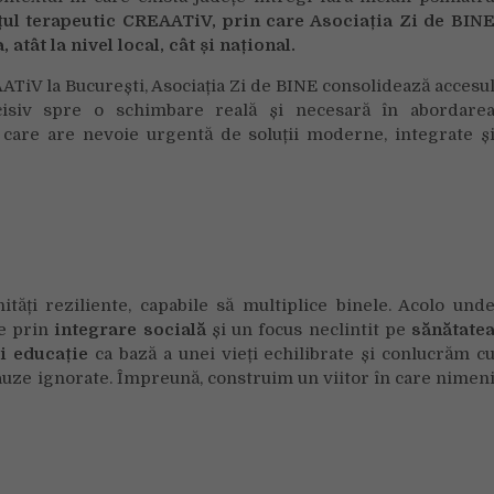
țul terapeutic CREAATiV, prin care Asocia
ția Zi de BIN
atât la nivel local, cât și național.
ATiV la București, Asociația Zi de BINE consolidează accesu
cisiv spre o schimbare reală și necesară în abordare
c care are nevoie urgentă de soluții moderne, integrate ș
ăți reziliente, capabile să multiplice binele. Acolo und
re prin
integrare socială
și un focus neclintit pe
sănătate
i educație
ca bază a unei vieți echilibrate și conlucrăm c
cauze ignorate. Împreună, construim un viitor în care nimen