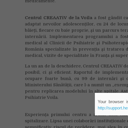
medicamente.
Centrul CREAATiV de la Voila
a fost gândit ca
adaptat nevoilor adolescenților, cu 24 de locu
băieți, fiecare cu baie proprie, și un parcurs te
internării. Implementarea programului a fost
medical al Clinicii de Psihiatrie și Psihoterapi
România specializate în prevenția și tratarea 
medical, vizite de specialitate în Franța și supe
La un an de la deschidere, Centrul CREAATiV de
posibil, ci și eficient. Raportul de implemen
ocupare foarte bună, cu 99 de internări și d
Ministerului Sănătății, care l-a numit un „exem
pentru replicarea modelului în alte spitale. Ast
Psihiatrie Voila.
Your browser is
http://support.h
Experiența primului centru a arătat însă clar
spitalizare. Lipsa unei colaborări instituțional
semnificativ riscul de recădere, mai ales în co