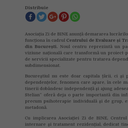
Distribuie
Asociația Zi de BINE anunță demararea lucrărilo
funcționa în cadrul
Centrului de Evaluare și Tr
din București.
Noul centru reprezintă un pas 
viziune națională care transformă un proiect-p
de servicii specializate pentru tratarea depend
subdimensionat.
Bucureștiul nu este doar capitala țării, ci și 
dependențelor, fenomen care apare, în cele ma
tinerii dobândesc independență și ajung adesea si
Stelian” oferă deja o parte importantă din in
precum psihoterapie individuală și de grup, er
metadonă.
Cu implicarea Asociației Zi de BINE, Centru
internare și tratament rezidențial, dedicat ti