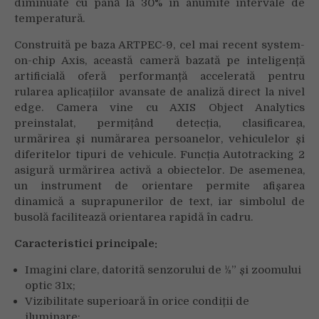
diminuate cu până la 30% în anumite intervale de
temperatură.
Construită pe baza ARTPEC-9, cel mai recent system-
on-chip Axis, această cameră bazată pe inteligență
artificială oferă performanță accelerată pentru
rularea aplicațiilor avansate de analiză direct la nivel
edge. Camera vine cu AXIS Object Analytics
preinstalat, permițând detecția, clasificarea,
urmărirea și numărarea persoanelor, vehiculelor și
diferitelor tipuri de vehicule. Funcția Autotracking 2
asigură urmărirea activă a obiectelor. De asemenea,
un instrument de orientare permite afișarea
dinamică a suprapunerilor de text, iar simbolul de
busolă facilitează orientarea rapidă în cadru.
Caracteristici principale:
Imagini clare, datorită senzorului de ½” și zoomului
optic 31x;
Vizibilitate superioară în orice condiții de
iluminare;