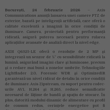
punct
de
Bucure
ști
, 24 februarie 2026
– Axis
vedere
Communications anunță lansarea unei camere PTZ de
al
exterior, bazată pe inteligență artificială, care oferă o
costurilor,
calitate excelentă a imaginii în orice condiții de
care
iluminare. Camera, proiectată pentru performanță
oferă
ridicată, asigură puterea necesară pentru rularea
calitate
aplicațiilor avansate de analiză direct la nivel edge.
excelentă
a
AXIS Q6325-LE oferă o rezoluție de 2 MP și
imaginii
integrează un senzor de ½” cu sensibilitate ridicată la
lumină, asigurând imagini clare și luminoase, precum
și o redare mai bună a zonelor umbrite. Tehnologiile
Lightfinder 2.0, Forensic WDR și OptimizedIR
garantează un nivel ridicat de detaliu în orice condiții
de iluminare. Axis Zipstream, cu suport pentru codec-
urile AV1, H.264 și H.265, reduce semnificativ
necesarul de lățime de bandă și spațiu de stocare. În
plus, datorită modului dinamic de alimentare cu profil
de consum redus, cerințele energetice pot fi