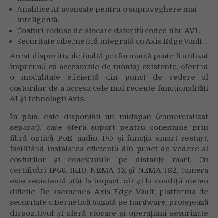
Analitice AI avansate pentru o supraveghere mai
inteligentă;
Costuri reduse de stocare datorită codec-ului AV1;
Securitate cibernetică integrată cu Axis Edge Vault.
Acest dispozitiv de înaltă performanță poate fi utilizat
împreună cu accesoriile de montaj existente, oferind
o modalitate eficientă din punct de vedere al
costurilor de a accesa cele mai recente funcționalități
AI și tehnologii Axis.
În plus, este disponibil un midspan (comercializat
separat), care oferă suport pentru conexiune prin
fibră optică, PoE, audio, I/O și funcția smart restart,
facilitând instalarea eficientă din punct de vedere al
costurilor și conexiunile pe distanțe mari. Cu
certificări IP66, IK10, NEMA 4X și NEMA TS2, camera
este rezistentă atât la impact, cât și la condiții meteo
dificile. De asemenea, Axis Edge Vault, platforma de
securitate cibernetică bazată pe hardware, protejează
dispozitivul și oferă stocare și operațiuni securizate