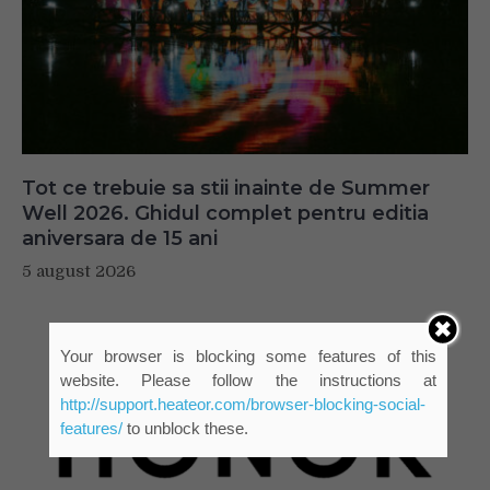
Tot ce trebuie sa stii inainte de Summer
Well 2026. Ghidul complet pentru editia
aniversara de 15 ani
5 august 2026
Your browser is blocking some features of this
website. Please follow the instructions at
http://support.heateor.com/browser-blocking-social-
features/
to unblock these.