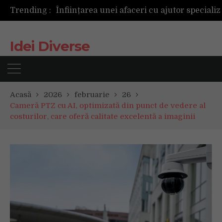
Trending :
Idei Diverse
Acasă
2026
februarie
26
Cameră PTZ cu AI, optimizată din punct de vedere al
costurilor, care oferă calitate excelentă a imaginii