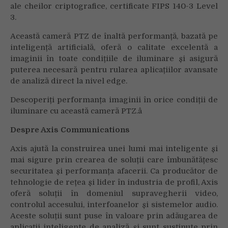
ale cheilor criptografice, certificate FIPS 140-3 Level
3.
Această cameră PTZ de înaltă performanță, bazată pe
inteligență artificială, oferă o calitate excelentă a
imaginii în toate condițiile de iluminare și asigură
puterea necesară pentru rularea aplicațiilor avansate
de analiză direct la nivel edge.
Descoperiți performanța imaginii în orice condiții de
iluminare cu această cameră PTZ.â
Despre Axis Communications
Axis ajută la construirea unei lumi mai inteligente și
mai sigure prin crearea de soluții care îmbunătățesc
securitatea și performanța afacerii. Ca producător de
tehnologie de rețea și lider în industria de profil, Axis
oferă soluții în domeniul supravegherii video,
controlul accesului, interfoanelor și sistemelor audio.
Aceste soluții sunt puse în valoare prin adăugarea de
aplicații inteligente de analiză și sunt susținute prin