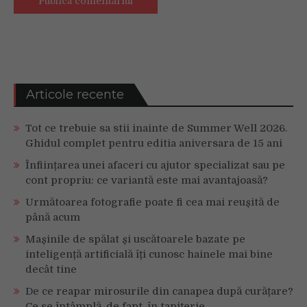
Articole recente
Tot ce trebuie sa stii inainte de Summer Well 2026.
Ghidul complet pentru editia aniversara de 15 ani
Înființarea unei afaceri cu ajutor specializat sau pe
cont propriu: ce variantă este mai avantajoasă?
Următoarea fotografie poate fi cea mai reușită de
până acum
Mașinile de spălat și uscătoarele bazate pe
inteligență artificială îți cunosc hainele mai bine
decât tine
De ce reapar mirosurile din canapea după curățare?
Ce se întâmplă, de fapt, în tapițerie