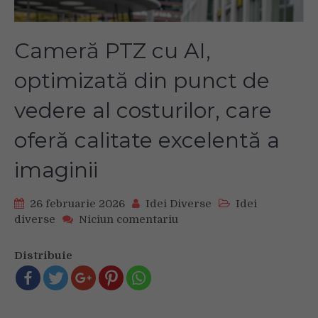
Cameră PTZ cu AI,
optimizată din punct de
vedere al costurilor, care
oferă calitate excelentă a
imaginii
26 februarie 2026
Idei Diverse
Idei
on
diverse
Niciun comentariu
Cameră
PTZ
Distribuie
cu
AI,
optimizată
din