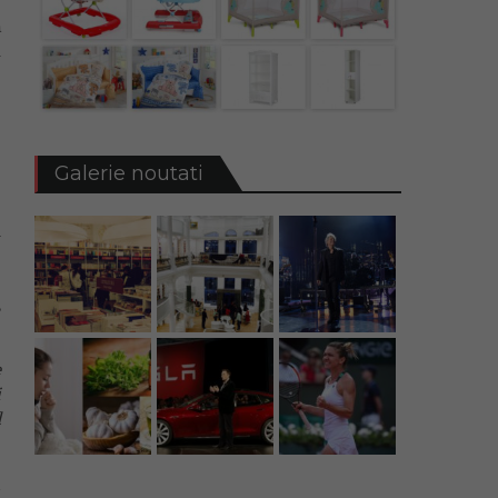
ă
u
e
:
e
Galerie noutati
n
e
e
,
e
i
d
d