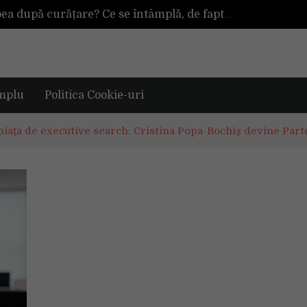
De ce reapar mirosurile din canapea după curățare? Ce se întâmplă, de fapt, în tapițerie
rena alături de tine?
TAG investește 500.000 de euro în retail în 2026, pentru modernizarea magazinelor și extinderea portofoliului
Vara fără reflexii: cum schimbă lentilele polarizate Nikon Polashade felul în care vezi
Tot ce trebuie sa stii inainte de Summer Well 2026. Ghidul complet pentru editia aniversara de 15 ani
mplu
Politica Cookie-uri
piața de executive search: Cristina Popa-Bochiș devine Par