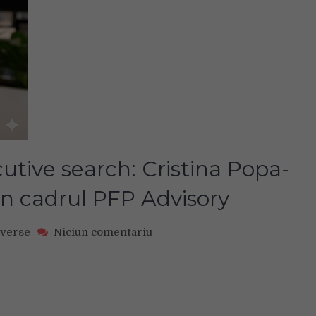
utive search: Cristina Popa-
în cadrul PFP Advisory
on
iverse
Niciun comentariu
Mișcare
pe
piața
de
executive