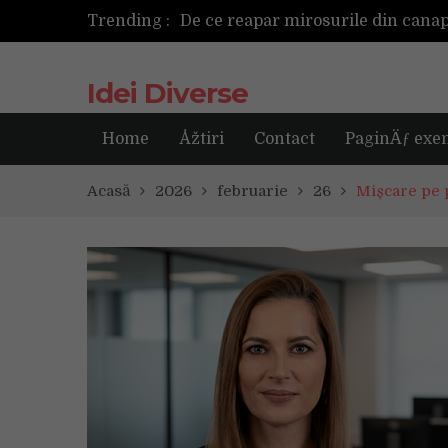
Trending :
Cum ar fi dacă ceasul tău s-ar ant
Idei Diverse
Home
Åžtiri
Contact
PaginÄƒ exe
Acasă
2026
februarie
26
Mișcare pe 