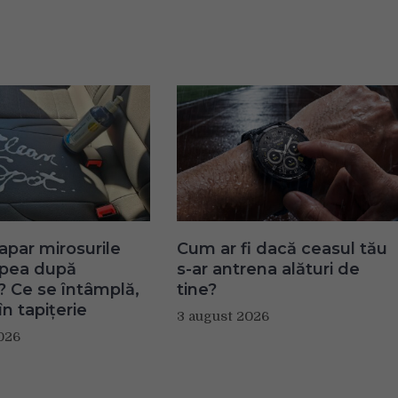
apar mirosurile
Cum ar fi dacă ceasul tău
apea după
s-ar antrena alături de
? Ce se întâmplă,
tine?
în tapițerie
3 august 2026
026