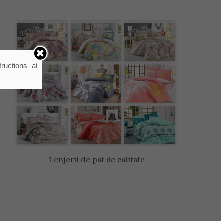
e
n
i
e
ructions at
n
i
t
e
e
Lenjerii de pat de calitate
i
,