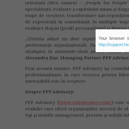
orientată către oameni – „People for People”
specializată, evaluare a capitalului uman și dia
etape de creștere, transformare sau repozițion
de experiență în consultanță, în multiple segm
evaluare Hogan (profil personalitate) și Human 
Your browser is
„
Cristina aduce nu doar experiență solidă, ci
http://support.h
performanța organizațională. Parteneriatul nost
strategice în momente-cheie pentru clienții n
Alexandra Ene, Managing Partner PFP Adviso
Prin această numire, PFP Advisory își consolide
profesionalizare, în care cererea pentru lide
sustenabilă este în creștere.
Despre PFP Advisory:
PFP Advisory (
https://pfpadvisory.com/
) este 
evaluări care oferă organizațiilor servicii de ide
top și middle management, precum și soluții int