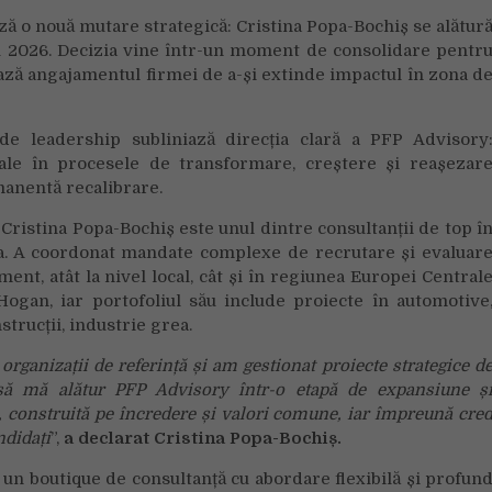
search:
ă o nouă mutare strategică: Cristina Popa-Bochiș se alătur
Cristina
u 2026. Decizia vine într-un moment de consolidare pentr
Popa-
ză angajamentul firmei de a-și extinde impactul în zona d
Bochiș
devine
Partener
de leadership subliniază direcția clară a PFP Advisory
în
onale în procesele de transformare, creștere și reașezar
cadrul
manentă recalibrare.
PFP
Advisory
Cristina Popa-Bochiș este unul dintre consultanții de top î
ia. A coordonat mandate complexe de recrutare și evaluar
nt, atât la nivel local, cât și în regiunea Europei Central
 Hogan, iar portofoliul său include proiecte în automotive
trucții, industrie grea.
rganizații de referință și am gestionat proiecte strategice d
 să mă alătur PFP Advisory într-o etapă de expansiune ș
, construită pe încredere și valori comune, iar împreună cre
ndidați
”,
a declarat Cristina Popa-Bochiș.
 un boutique de consultanță cu abordare flexibilă și profun