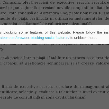
. Compania oferă servicii de executive search, recrutar
gnoză organizațională, adresând nevoile companiilor aflate î
are. Este condusă de Alexandra Ene, profesionist cu 15 an
ente de piață, certificată în utilizarea instrumentelor d
Synergistics (diagnoză de cultură organizațională).
 blocking some features of this website. Please follow the inst
 și o perspectivă matură asupra rolului leadershipului î
eateor.com/browser-blocking-social-features/
to unblock these.
ru consolidează capacitatea PFP Advisory de a livra soluți
oștri, atât în România, cât și în regiunea CEE
”,
a afirma
ry.
ază poziția într-o piață aflată într-un proces accelerat d
ri capabili să gestioneze schimbarea și să creeze valoar
o firmă de executive search, recrutare de management ș
ntificare, selecție și evaluare a talentelor la nivel executiv
egrate de consultanță în zona capitalului uman.