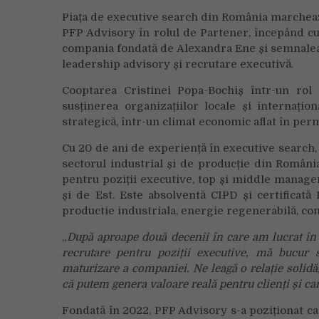
Piața de executive search din România marcheaz
PFP Advisory în rolul de Partener, începând c
compania fondată de Alexandra Ene și semnalea
leadership advisory și recrutare executivă.
Cooptarea Cristinei Popa-Bochiș într-un rol 
susținerea organizațiilor locale și internați
strategică, într-un climat economic aflat în per
Cu 20 de ani de experiență în executive search, 
sectorul industrial și de producție din Român
pentru poziții executive, top și middle manageme
și de Est. Este absolventă CIPD și certificată
productie industriala, energie regenerabilă, cons
„
După aproape două decenii în care am lucrat în o
recrutare pentru poziții executive, mă bucur
maturizare a companiei. Ne leagă o relație solidă
că putem genera valoare reală pentru clienți și ca
Fondată în 2022, PFP Advisory s-a poziționat ca