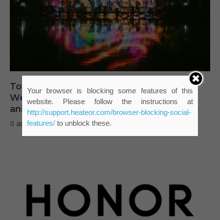
Tot ce trebuie sa stii inainte de Summer
Your browser is blocking some features of this
Well 2026. Ghidul complet pentru editia
website. Please follow the instructions at
aniversara de 15 ani
http://support.heateor.com/browser-blocking-social-
features/
to unblock these.
5 august 2026