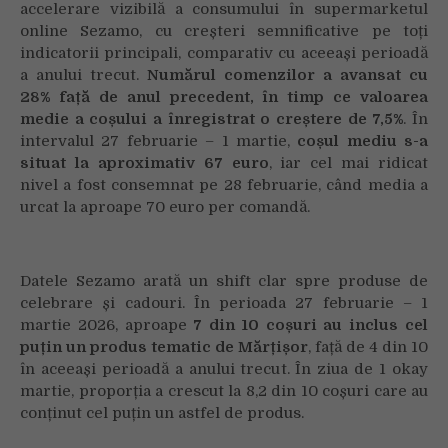
accelerare vizibilă a consumului în supermarketul
și
online Sezamo, cu creșteri semnificative pe toți
7
indicatorii principali, comparativ cu aceeași perioadă
din
a anului trecut.
Numărul comenzilor a avansat cu
10
comenzi
28% față de anul precedent, în timp ce valoarea
cu
medie a coșului a înregistrat o creștere de 7,5%
. În
produse
intervalul 27 februarie – 1 martie,
coșul mediu s-a
tematice
situat la aproximativ 67 euro
, iar cel mai ridicat
nivel a fost consemnat pe 28 februarie, când media a
urcat la aproape 70 euro per comandă.
Datele Sezamo arată un shift clar spre produse de
celebrare și cadouri. În perioada 27 februarie – 1
martie 2026, aproape
7 din 10 coșuri au inclus cel
puțin un produs tematic de Mărțișor
, față de 4 din 10
în aceeași perioadă a anului trecut. În ziua de 1 okay
martie, proporția a crescut la 8,2 din 10 coșuri care au
conținut cel puțin un astfel de produs.