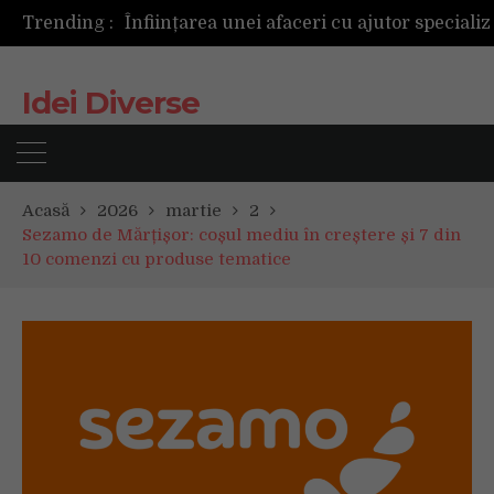
Trending :
Idei Diverse
Acasă
2026
martie
2
Sezamo de Mărțișor: coșul mediu în creștere și 7 din
10 comenzi cu produse tematice