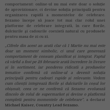
comportament: online-ul nu mai este doar o soluție
de aprovizionare, ci devine soluția principală pentru
organizarea rapidă a momentelor de celebrare.
Sezamo începe să joace tot mai clar rolul unei
platforme de celebrare integrată, în care florile,
dulciurile și cadourile coexistă natural cu produsele
pentru masa de zi cu zi.
„Cifrele din acest an arată clar că 1 Martie nu mai este
doar un moment simbolic, ci unul care generează
comportament de consum planificat și integrat. Faptul
că vârful a fost pe 28 februarie arată încredere în livrare
și în sortiment, iar ponderea ridicată a produselor
tematice confirmă că online-ul a devenit soluția
principală pentru cadouri rapide și relevante. Vedem
cum clienții integrează florile și dulciurile în coșul lor
obișnuit, ceea ce ne confirmă că Sezamo evoluează
dincolo de rolul de supermarket și devine o platformă
completă pentru momentele de celebrare”
, a declarat
Michael Kaiser, Country Lead Sezamo.