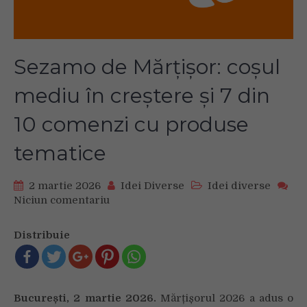
Sezamo de Mărțișor: coșul
mediu în creștere și 7 din
10 comenzi cu produse
tematice
2 martie 2026
Idei Diverse
Idei diverse
Niciun comentariu
on
Sezamo
de
Distribuie
Mărțișor:
coșul
mediu
în
București, 2 martie 2026.
Mărțișorul 2026 a adus o
creștere