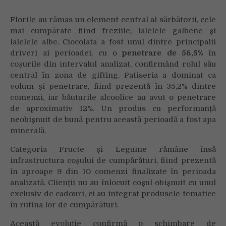
Florile au rămas un element central al sărbătorii, cele
mai cumpărate fiind freziile, lalelele galbene și
lalelele albe. Ciocolata a fost unul dintre principalii
driveri ai perioadei, cu o
penetrare de 58,5%
în
coșurile din intervalul analizat, confirmând rolul său
central în zona de gifting. Patiseria a dominat ca
volum și penetrare, fiind prezentă în 35,2% dintre
comenzi, iar băuturile alcoolice au avut o penetrare
de aproximativ 12%. Un produs cu performanță
neobișnuit de bună pentru această perioadă a fost apa
minerală.
Categoria Fructe și Legume rămâne însă
infrastructura coșului de cumpărături, fiind prezentă
în aproape 9 din 10 comenzi finalizate în perioada
analizată. Clienții nu au înlocuit coșul obișnuit cu unul
exclusiv de cadouri, ci au integrat produsele tematice
în rutina lor de cumpărături.
Această evoluție confirmă o schimbare de