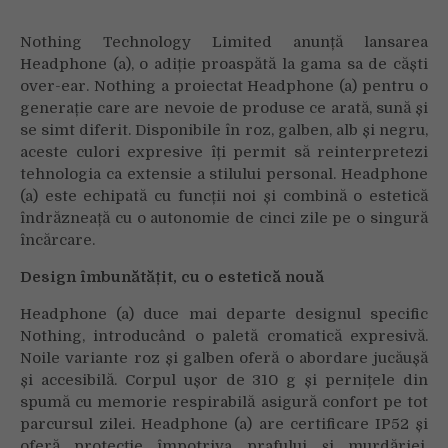
Patru
culori
Nothing Technology Limited anunță lansarea
vibrante
Headphone (a), o adiție proaspătă la gama sa de căști
și
over-ear. Nothing a proiectat Headphone (a) pentru o
o
generație care are nevoie de produse ce arată, sună și
autonomie
se simt diferit. Disponibile în roz, galben, alb și negru,
a
bateriei
aceste culori expresive îți permit să reinterpretezi
de
tehnologia ca extensie a stilului personal. Headphone
cinci
(a) este echipată cu funcții noi și combină o estetică
zile
îndrăzneață cu o autonomie de cinci zile pe o singură
încărcare.
Design îmbunătățit, cu o estetică nouă
Headphone (a) duce mai departe designul specific
Nothing, introducând o paletă cromatică expresivă.
Noile variante roz și galben oferă o abordare jucăușă
și accesibilă. Corpul ușor de 310 g și pernițele din
spumă cu memorie respirabilă asigură confort pe tot
parcursul zilei. Headphone (a) are certificare IP52 și
oferă protecție împotriva prafului și murdăriei,