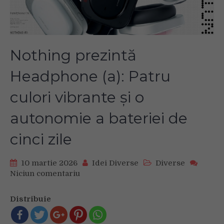
Nothing prezintă
Headphone (a): Patru
culori vibrante și o
autonomie a bateriei de
cinci zile
10 martie 2026
Idei Diverse
Diverse
Niciun comentariu
on
Nothing
prezintă
Distribuie
Headphone
(a):