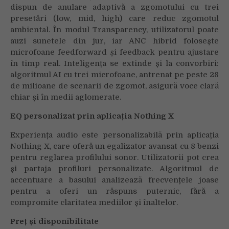
dispun de anulare adaptivă a zgomotului cu trei
presetări (low, mid, high) care reduc zgomotul
ambiental. În modul Transparency, utilizatorul poate
auzi sunetele din jur, iar ANC hibrid folosește
microfoane feedforward și feedback pentru ajustare
în timp real. Inteligența se extinde și la convorbiri:
algoritmul AI cu trei microfoane, antrenat pe peste 28
de milioane de scenarii de zgomot, asigură voce clară
chiar și în medii aglomerate.
EQ personalizat prin aplicația Nothing X
Experiența audio este personalizabilă prin aplicația
Nothing X, care oferă un egalizator avansat cu 8 benzi
pentru reglarea profilului sonor. Utilizatorii pot crea
și partaja profiluri personalizate. Algoritmul de
accentuare a basului analizează frecvențele joase
pentru a oferi un răspuns puternic, fără a
compromite claritatea mediilor și înaltelor.
Preț și disponibilitate