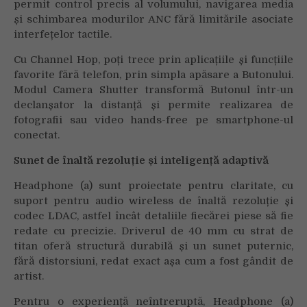
permit control precis al volumului, navigarea media
și schimbarea modurilor ANC fără limitările asociate
interfețelor tactile.
Cu Channel Hop, poți trece prin aplicațiile și funcțiile
favorite fără telefon, prin simpla apăsare a Butonului.
Modul Camera Shutter transformă Butonul într-un
declanșator la distanță și permite realizarea de
fotografii sau video hands-free pe smartphone-ul
conectat.
Sunet de înaltă rezoluție și inteligență adaptivă
Headphone (a) sunt proiectate pentru claritate, cu
suport pentru audio wireless de înaltă rezoluție și
codec LDAC, astfel încât detaliile fiecărei piese să fie
redate cu precizie. Driverul de 40 mm cu strat de
titan oferă structură durabilă și un sunet puternic,
fără distorsiuni, redat exact așa cum a fost gândit de
artist.
Pentru o experiență neîntreruptă, Headphone (a)