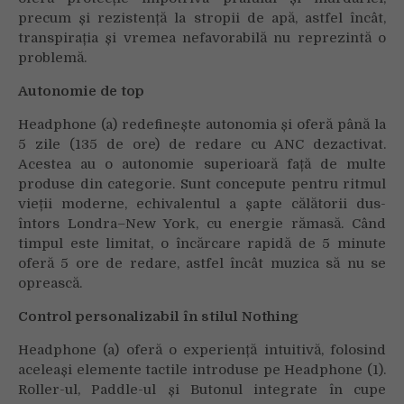
precum și rezistență la stropii de apă, astfel încât,
transpirația și vremea nefavorabilă nu reprezintă o
problemă.
Autonomie de top
Headphone (a) redefinește autonomia și oferă până la
5 zile (135 de ore) de redare cu ANC dezactivat.
Acestea au o autonomie superioară față de multe
produse din categorie. Sunt concepute pentru ritmul
vieții moderne, echivalentul a șapte călătorii dus-
întors Londra–New York, cu energie rămasă. Când
timpul este limitat, o încărcare rapidă de 5 minute
oferă 5 ore de redare, astfel încât muzica să nu se
oprească.
Control personalizabil în stilul Nothing
Headphone (a) oferă o experiență intuitivă, folosind
aceleași elemente tactile introduse pe Headphone (1).
Roller-ul, Paddle-ul și Butonul integrate în cupe