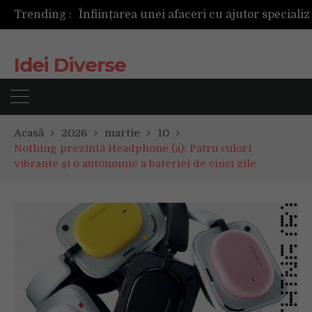
Trending :
Următoarea fotografie poate fi cea mai reușită de până acum
Mașinile de spălat și uscătoarele bazate pe inteligență artificială îți cunosc hainele mai bine decât tine
De ce reapar mirosurile din canapea după curățare? Ce se întâmplă, de fapt, în tapițerie
Idei Diverse
Tot ce trebuie sa stii inainte de Summer Well 2026. Ghidul complet pentru editia aniversara de 15 ani
Acasă
2026
martie
10
Nothing prezintă Headphone (a): Patru culori
vibrante și o autonomie a bateriei de cinci zile