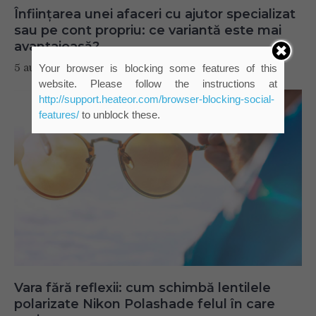
Înființarea unei afaceri cu ajutor specializat
sau pe cont propriu: ce variantă este mai
avantajoasă?
5 august 2026
Your browser is blocking some features of this
website. Please follow the instructions at
http://support.heateor.com/browser-blocking-social-
features/
to unblock these.
Vara fără reflexii: cum schimbă lentilele
polarizate Nikon Polashade felul în care