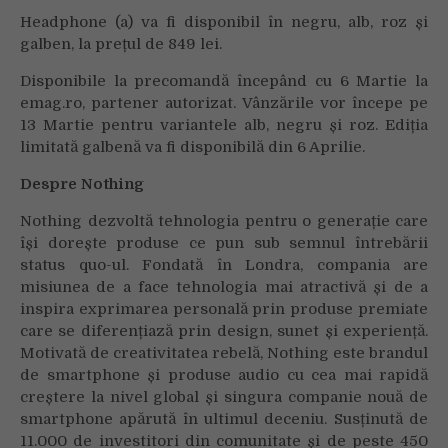
Headphone (a) va fi disponibil în negru, alb, roz și
galben, la prețul de 849 lei.
Disponibile la precomandă începând cu 6 Martie la
emag.ro, partener autorizat. Vânzările vor începe pe
13 Martie pentru variantele alb, negru și roz. Ediția
limitată galbenă va fi disponibilă din 6 Aprilie.
Despre Nothing
Nothing dezvoltă tehnologia pentru o generație care
își dorește produse ce pun sub semnul întrebării
status quo-ul. Fondată în Londra, compania are
misiunea de a face tehnologia mai atractivă și de a
inspira exprimarea personală prin produse premiate
care se diferențiază prin design, sunet și experiență.
Motivată de creativitatea rebelă, Nothing este brandul
de smartphone și produse audio cu cea mai rapidă
creștere la nivel global și singura companie nouă de
smartphone apărută în ultimul deceniu. Susținută de
11.000 de investitori din comunitate și de peste 450