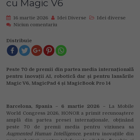
cu Magic V6
16 martie 2026
Idei Diverse
Idei diverse
on
Niciun comentariu
HONOR
primește
Distribuie
recunoaștere
globală
la
MWC
Peste 70 de premii din partea media internațională
2026
pentru inovații AI, robotică dar și pentru lansările
pentru
Magic V6, MagicPad 4 și MagicBook Pro 14
Robot
Phone
și
leadership-
Barcelona, Spania – 6 martie 2026 –
La Mobile
ul
World Congress 2026, HONOR a primit recunoaștere
în
amplă din partea presei internaționale, obținând
zona
peste 70 de premii media pentru viziunea sa
telefoanelor
Augmented Human Intelligence
, pentru inovațiile din
pliabile