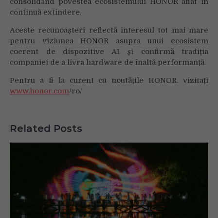
consolidând povestea ecosistemului HONOR aflat în
continuă extindere.
Aceste recunoașteri reflectă interesul tot mai mare
pentru viziunea HONOR asupra unui ecosistem
coerent de dispozitive AI și confirmă tradiția
companiei de a livra hardware de înaltă performanță.
Pentru a fi la curent cu noutățile HONOR. vizitați
www.honor.com
/ro/
Related Posts