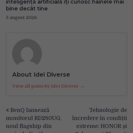
inteligență artificială îți cunosc hainele mai
bine decât tine
5 august 2026
About Idei Diverse
View all posts by Idei Diverse →
Navigare
BenQ lansează
Tehnologie de
în
monitorul RD280UG,
încredere în condiții
articole
noul flagship din
extreme: HONOR și