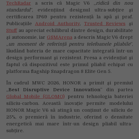
TechRadar
a scris că Magic V6 „
ridică din nou
standardul
”, evidențiind designul ultra-subțire și
certificarea IP69 pentru rezistență la apă și praf.
Publicațiile
Android Authority
,
Trusted Reviews
și
Stuff
au apreciat echilibrul dintre design, durabilitate
și autonomie, iar
GSMArena
a descris Magic V6 drept
„
un moment de referință pentru telefoanele pliabile
”,
lăudând bateria de mare capacitate integrată într-un
design performant și rezistent. Presa a evidențiat și
faptul că dispozitivul este primul pliabil echipat cu
platforma flagship Snapdragon 8 Elite Gen 5.
În cadrul MWC 2026, HONOR a primit și premiul
„
Best Disruptive Device Innovation
” din partea
Global Mobile (GLOMO)
pentru tehnologia bateriei
siliciu-carbon. Această inovație permite modelului
HONOR Magic V6 să atingă un conținut de siliciu de
25%, o premieră în industrie, oferind o densitate
energetică mai mare într-un design pliabil ultra-
subțire.