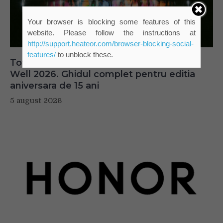
Your browser is blocking some features of this
website. Please follow the instructions at
http://support.heateor.com/browser-blocking-social-
features/
to unblock these.
Tot ce trebuie sa stii inainte de Summer
Well 2026. Ghidul complet pentru editia
aniversara de 15 ani
5 august 2026