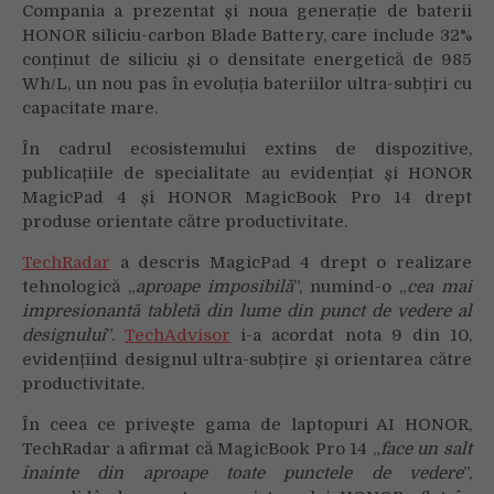
Compania a prezentat și noua generație de baterii
HONOR siliciu-carbon Blade Battery, care include 32%
conținut de siliciu și o densitate energetică de 985
Wh/L, un nou pas în evoluția bateriilor ultra-subțiri cu
capacitate mare.
În cadrul ecosistemului extins de dispozitive,
publicațiile de specialitate au evidențiat și HONOR
MagicPad 4 și HONOR MagicBook Pro 14 drept
produse orientate către productivitate.
TechRadar
a descris MagicPad 4 drept o realizare
tehnologică „
aproape imposibilă
”, numind-o „
cea mai
impresionantă tabletă din lume din punct de vedere al
designului
”.
TechAdvisor
i-a acordat nota 9 din 10,
evidențiind designul ultra-subțire și orientarea către
productivitate.
În ceea ce privește gama de laptopuri AI HONOR,
TechRadar a afirmat că MagicBook Pro 14 „
face un salt
înainte din aproape toate punctele de vedere
”,