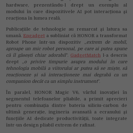
hardware, prezentându-l drept un exemplu al
modului în care dispozitivele AI pot interacționa și
reacționa în lumea reală.
Publicațiile de tehnologie au remarcat și latura sa
umană.
Engadget
a subliniat că HONOR a transformat
Robot Phone într-un dispozitiv „
extrem de mobil,
aproape un mic robot personal, pe care ai putea spune
că îl găsești chiar adorabil
”.
GadgetMatch
l-a descris
drept „
o privire timpurie asupra modului în care
tehnologia mobilă a viitorului ar putea să se miște, să
reacționeze și să interacționeze mai degrabă ca un
companion decât ca un simplu instrument
”.
În paralel, HONOR Magic V6, vârful inovației în
segmentul telefoanelor pliabile, a primit aprecieri
pentru combinația dintre bateria siliciu-carbon de
ultimă generație, ingineria avansată a ecranului și
funcțiile AI dedicate productivității, toate integrate
într-un design pliabil extrem de rafinat.