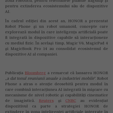
zona roboticii, pentru telefoanele pliabile flagship și
cu
pentru extinderea ecosistemului său de dispozitive
Magic
AI.
V6
În cadrul ediției din acest an, HONOR a prezentat
Robot Phone și un robot umanoid, concepte care
explorează modul în care inteligența artificială poate
fi integrată în dispozitive capabile să interacționeze
cu mediul fizic. În același timp, Magic V6, MagicPad 4
și MagicBook Pro 14 au consolidat ecosistemul de
dispozitive AI al companiei.
Publicația
Bloomberg
a remarcat că lansarea HONOR
„
a dat tonul reuniunii anuale a industriei mobile
”. Robot
Phone a atras o atenție deosebită pentru modul în
care combină interacțiunea AI integrată în mișcare cu
mecanisme de nivel robotic și capabilități cinematice
de imagistică.
Reuters
și
CNBC
au evidențiat
dispozitivul ca parte a strategiei HONOR de
extindere în zona inteligenței artificiale integrate în