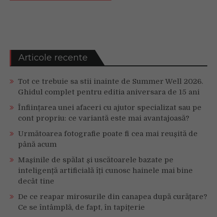
Articole recente
Tot ce trebuie sa stii inainte de Summer Well 2026.
Ghidul complet pentru editia aniversara de 15 ani
Înființarea unei afaceri cu ajutor specializat sau pe
cont propriu: ce variantă este mai avantajoasă?
Următoarea fotografie poate fi cea mai reușită de
până acum
Mașinile de spălat și uscătoarele bazate pe
inteligență artificială îți cunosc hainele mai bine
decât tine
De ce reapar mirosurile din canapea după curățare?
Ce se întâmplă, de fapt, în tapițerie