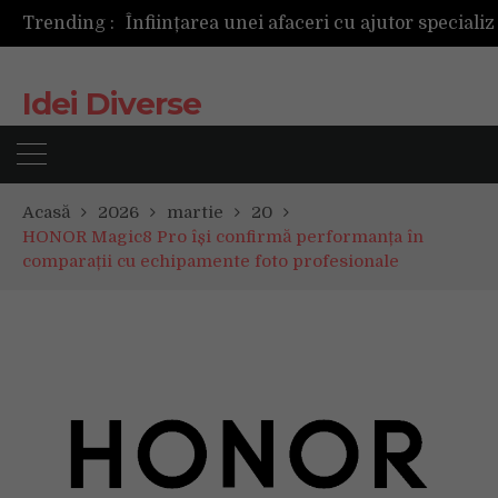
Trending :
Idei Diverse
Acasă
2026
martie
20
HONOR Magic8 Pro își confirmă performanța în
comparații cu echipamente foto profesionale