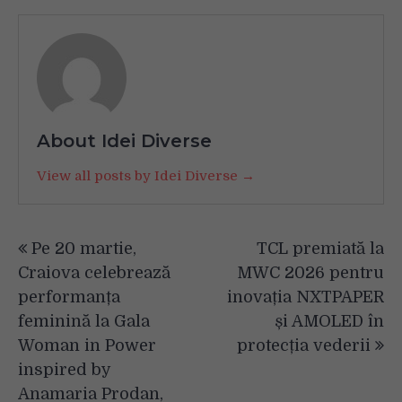
About Idei Diverse
View all posts by Idei Diverse →
Navigare
Pe 20 martie,
TCL premiată la
în
Craiova celebrează
MWC 2026 pentru
articole
performanța
inovația NXTPAPER
feminină la Gala
și AMOLED în
Woman in Power
protecția vederii
inspired by
Anamaria Prodan,