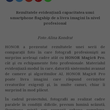
confirmă
performanța
Rezultatele evidențiază capacitatea unui
în
smartphone flagship de a livra imagini la nivel
comparații
profesional
cu
echipamente
foto
Foto: Alina Kondrat
profesionale
HONOR a prezentat rezultatele unei serii de
comparații foto în care fotografi profesioniști au
surprins aceleași cadre atât cu
HONOR Magic8 Pro
,
cât și cu echipamente foto profesionale. Materialul
evidențiază modul în care, datorită sistemului avansat
de camere și algoritmilor AI, HONOR Magic8 Pro
poate livra imagini care răspund cerințelor
creatorilor exigenți și, în multe cazuri, chiar îi
surprind în mod plăcut.
În cadrul proiectului, fotografii au realizat cadre
paralele în condiții dificile, precum lumină scăzută,