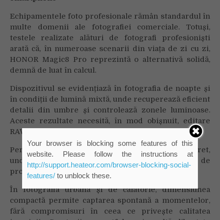
Echipamentele foto profesionale rămân standardul în
multe domenii ale fotografiei comerciale. Totuși,
testele realizate alături de fotografi profesioniști
arată că, în numeroase scenarii din viața de zi cu zi,
HONOR Magic8 Pro reprezintă o alternativă solidă,
demnă de luat în calcul.
Dispozitivul se evidențiază în fotografia de noapte și
în condiții de lumină mixtă, unde recuperează eficient
detalii din umbre și controlează zonele luminoase.
Aceste rezultate necesită, în mod obișnuit, editare
RAW atentă pe computer.
Your browser is blocking some features of this
Performanța se remarcă și în fotografia de portret,
website. Please follow the instructions at
unde separarea subiectului de fundal și efectul de
http://support.heateor.com/browser-blocking-social-
profunzime oferă un aspect natural și echilibrat.
features/
to unblock these.
În fotografia urbană și de călătorie, dimensiunea
compactă permite captarea spontană a momentelor,
fără compromisuri în ceea ce privește calitatea