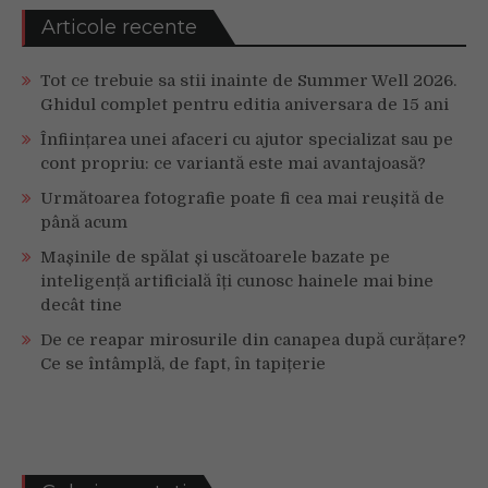
Articole recente
Tot ce trebuie sa stii inainte de Summer Well 2026.
Ghidul complet pentru editia aniversara de 15 ani
Înființarea unei afaceri cu ajutor specializat sau pe
cont propriu: ce variantă este mai avantajoasă?
Următoarea fotografie poate fi cea mai reușită de
până acum
Mașinile de spălat și uscătoarele bazate pe
inteligență artificială îți cunosc hainele mai bine
decât tine
De ce reapar mirosurile din canapea după curățare?
Ce se întâmplă, de fapt, în tapițerie