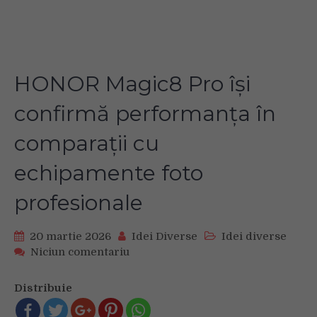
HONOR Magic8 Pro își
confirmă performanța în
comparații cu
echipamente foto
profesionale
20 martie 2026
Idei Diverse
Idei diverse
on
Niciun comentariu
HONOR
Magic8
Distribuie
Pro
își