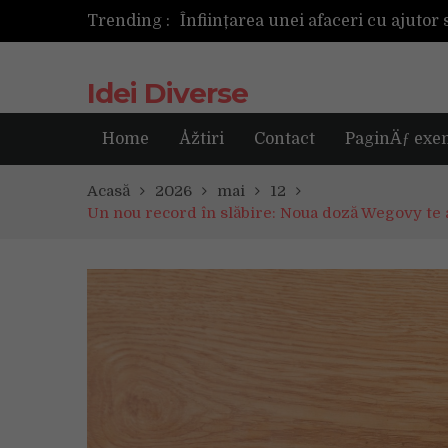
Trending :
Următoarea fotografie poate fi ce
Idei Diverse
Home
Åžtiri
Contact
PaginÄƒ exe
Acasă
2026
mai
12
Un nou record în slăbire: Noua doză Wegovy te 