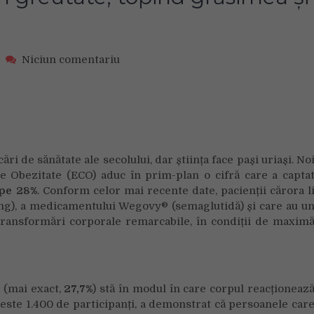
on
Niciun comentariu
Un
nou
record
în
slăbire:
Noua
i de sănătate ale secolului, dar știința face pași uriași. No
doză
 Obezitate (ECO) aduc în prim-plan o cifră care a capta
Wegovy
pe 28%
. Conform celor mai recente date, pacienții cărora l
te
mg), a medicamentului Wegovy® (semaglutidă) și care au u
ajută
să
transformări corporale remarcabile, în condiții de maxim
pierzi
aproape
28%
din
e (mai exact,
27,7%
) stă în modul în care corpul reacționeaz
greutate,
peste 1.400 de participanți, a demonstrat că persoanele car
topind