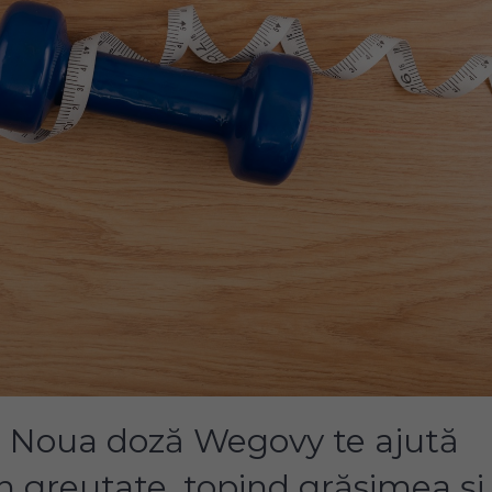
e: Noua doză Wegovy te ajută
n greutate, topind grăsimea și