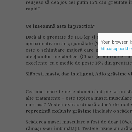
reușesc să dea jos cel puțin 15% din greutate î
rapid”.
Ce înseamnă asta în practică?
Dacă ai o greutate de 100 kg și corpul tău răspu
Your browser is
aproximativ un an și jumătate (72 de săptămân
http://support.h
este o schimbare majoră care nu doar că transf
afecțiunilor metabolice. (Chiar și pentru cei a
excelente, cu o medie de peste 15% din greutate
Slăbești masiv, dar inteligent: Adio grăsime v
Cea mai mare temere atunci când pierzi un sfert
alte tratamente – este topirea masei musculare.
nu-i așa? Vestea extraordinară adusă de noi
reprezintă exclusiv grăsime
(inclusiv o scăde
Scăderea masei musculare a fost de doar 10%, u
rămași s-au îmbunătățit. Testele fizice au arăta