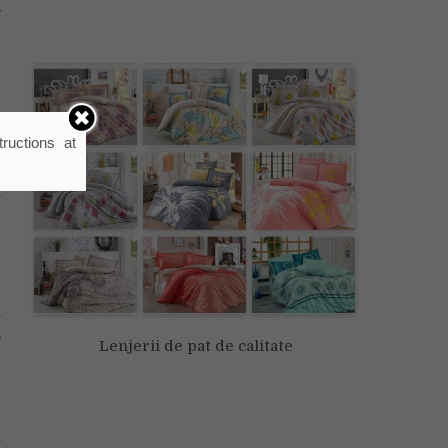
s
e
ructions at
a
e
n
n
,
Lenjerii de pat de calitate
e
r
u