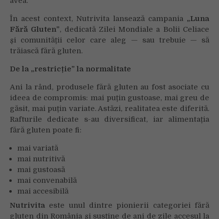
avea.
În acest context, Nutrivita lansează campania
„Luna
Fără Gluten”
, dedicată Zilei Mondiale a Bolii Celiace
și comunității celor care aleg — sau trebuie — să
trăiască fără gluten.
De la „restricție” la normalitate
Ani la rând, produsele fără gluten au fost asociate cu
ideea de compromis: mai puțin gustoase, mai greu de
găsit, mai puțin variate. Astăzi, realitatea este diferită.
Rafturile dedicate s-au diversificat, iar alimentația
fără gluten poate fi:
mai variată
mai nutritivă
mai gustoasă
mai convenabilă
mai accesibilă
Nutrivita
este unul dintre pionierii categoriei fără
gluten din România și susține de ani de zile accesul la