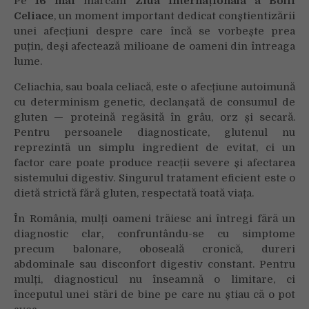
Pe
16 mai
marcăm
Ziua Internațională a Bolii
Celiace
, un moment important dedicat conștientizării
unei afecțiuni despre care încă se vorbește prea
puțin, deși afectează milioane de oameni din întreaga
lume.
Celiachia, sau boala celiacă, este o afecțiune autoimună
cu determinism genetic, declanșată de consumul de
gluten — proteină regăsită în grâu, orz și secară.
Pentru persoanele diagnosticate, glutenul nu
reprezintă un simplu ingredient de evitat, ci un
factor care poate produce reacții severe și afectarea
sistemului digestiv. Singurul tratament eficient este o
dietă strictă fără gluten, respectată toată viața.
În România, mulți oameni trăiesc ani întregi fără un
diagnostic clar, confruntându-se cu simptome
precum balonare, oboseală cronică, dureri
abdominale sau disconfort digestiv constant. Pentru
mulți, diagnosticul nu înseamnă o limitare, ci
începutul unei stări de bine pe care nu știau că o pot