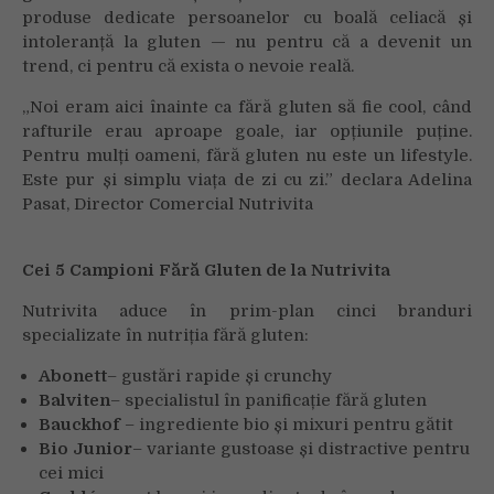
produse dedicate persoanelor cu boală celiacă și
intoleranță la gluten — nu pentru că a devenit un
trend, ci pentru că exista o nevoie reală.
„Noi eram aici înainte ca fără gluten să fie cool, când
rafturile erau aproape goale, iar opțiunile puține.
Pentru mulți oameni, fără gluten nu este un lifestyle.
Este pur și simplu viața de zi cu zi.” declara Adelina
Pasat, Director Comercial Nutrivita
Cei 5 Campioni Fără Gluten de la Nutrivita
Nutrivita aduce în prim-plan cinci branduri
specializate în nutriția fără gluten:
Abonett
– gustări rapide și crunchy
Balviten
– specialistul în panificație fără gluten
Bauckhof
– ingrediente bio și mixuri pentru gătit
Bio Junior
– variante gustoase și distractive pentru
cei mici