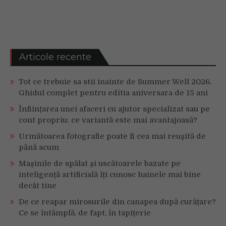
Articole recente
Tot ce trebuie sa stii inainte de Summer Well 2026.
Ghidul complet pentru editia aniversara de 15 ani
Înființarea unei afaceri cu ajutor specializat sau pe
cont propriu: ce variantă este mai avantajoasă?
Următoarea fotografie poate fi cea mai reușită de
până acum
Mașinile de spălat și uscătoarele bazate pe
inteligență artificială îți cunosc hainele mai bine
decât tine
De ce reapar mirosurile din canapea după curățare?
Ce se întâmplă, de fapt, în tapițerie