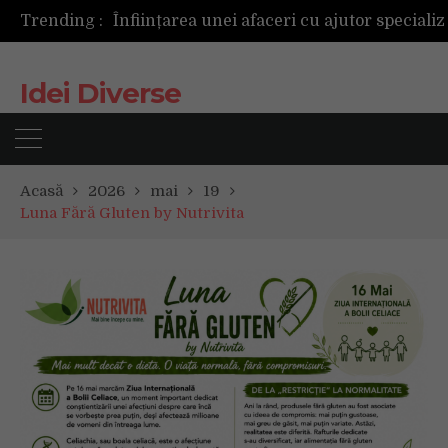
Trending :
Idei Diverse
Acasă
2026
mai
19
Luna Fără Gluten by Nutrivita