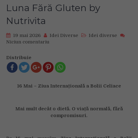
Luna Fără Gluten by
Nutrivita
19 mai 2026
Idei Diverse
Idei diverse
Niciun comentariu
on
Luna
Fără
Distribuie
Gluten
by
Nutrivita
16 Mai – Ziua Internațională a Bolii Celiace
Mai mult decât o dietă. O viață normală, fără
compromisuri.