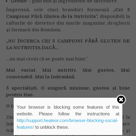
Gerblé
– gust bun și ingrediente de încredere
Împreună, cele cinci branduri formează
„Cei 5
Campioni Fără Gluten de la Nutrivita”,
disponibili la
rafturile de dietetice din marile magazine, drogherii
și farmacii din România.
„NU ÎNCERCA CEI 5 CAMPIONI FĂRĂ GLUTEN DE
LA NUTRIVITA DACĂ…
…nu mai crezi că se poate mai bine.”
Mai variat. Mai nutritiv. Mai gustos. Mai
convenabil. Mai la îndemână.
5 specialiști. O singură misiune: gustos și bine
pentru tine.
O invitație la empatie și informare
Your browser is blocking some features of this
website. Please follow the instructions at
Ziua Internațională a Bolii Celiace este și un apel la
http://support.heateor.com/browser-blocking-social-
înțelegere și solidaritate față de persoanele care
features/
to unblock these.
trăiesc cu această afecțiune. Dincolo de etichete și