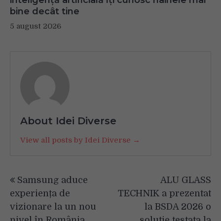
bine decât tine
5 august 2026
About Idei Diverse
View all posts by Idei Diverse →
Navigare
Samsung aduce
ALU GLASS
în
experiența de
TECHNIK a prezentat
articole
vizionare la un nou
la BSDA 2026 o
nivel în România,
solutie testata la