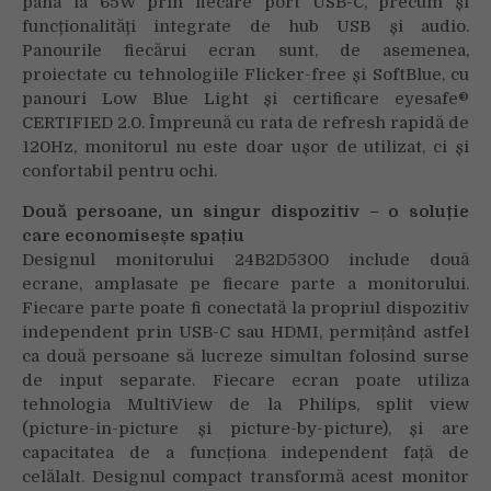
până la 65W prin fiecare port USB-C, precum și
funcționalități integrate de hub USB și audio.
Panourile fiecărui ecran sunt, de asemenea,
proiectate cu tehnologiile Flicker-free și SoftBlue, cu
panouri Low Blue Light și certificare eyesafe®
CERTIFIED 2.0. Împreună cu rata de refresh rapidă de
120Hz, monitorul nu este doar ușor de utilizat, ci și
confortabil pentru ochi.
Două persoane, un singur dispozitiv – o soluție
care economisește spațiu
Designul monitorului 24B2D5300 include două
ecrane, amplasate pe fiecare parte a monitorului.
Fiecare parte poate fi conectată la propriul dispozitiv
independent prin USB-C sau HDMI, permițând astfel
ca două persoane să lucreze simultan folosind surse
de input separate. Fiecare ecran poate utiliza
tehnologia MultiView de la Philips, split view
(picture-in-picture și picture-by-picture), și are
capacitatea de a funcționa independent față de
celălalt. Designul compact transformă acest monitor