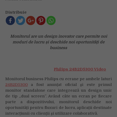
Philips
lansează
Distribuie
primul
monitor
standalone
cu
Monitorul are un design inovator care permite noi
ecran
moduri de lucru și deschide noi oportunități de
pe
business
ambele
laturi
Philips 24B2D5300 Video
Monitorul business Philips cu ecrane pe ambele laturi
24B2D5300
a fost anunțat oficial și este primul
monitor standalone care integrează un design unic
de tip „dual screen”. Având câte un ecran pe fiecare
parte a dispozitivului, monitorul deschide noi
oportunități pentru fluxuri de lucru, aplicații destinate
interacțiunii cu clienții și utilizare colaborativă.