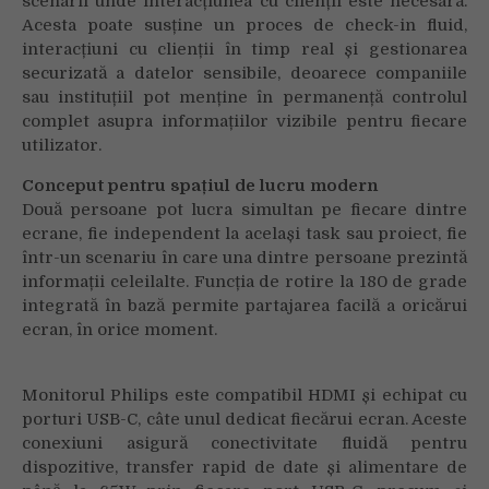
scenarii unde interacțiunea cu clienții este necesară.
Acesta poate susține un proces de check-in fluid,
interacțiuni cu clienții în timp real și gestionarea
securizată a datelor sensibile, deoarece companiile
sau instituțiil pot menține în permanență controlul
complet asupra informațiilor vizibile pentru fiecare
utilizator.
Conceput pentru spațiul de lucru modern
Două persoane pot lucra simultan pe fiecare dintre
ecrane, fie independent la același task sau proiect, fie
într-un scenariu în care una dintre persoane prezintă
informații celeilalte. Funcția de rotire la 180 de grade
integrată în bază permite partajarea facilă a oricărui
ecran, în orice moment.
Monitorul Philips este compatibil HDMI și echipat cu
porturi USB-C, câte unul dedicat fiecărui ecran. Aceste
conexiuni asigură conectivitate fluidă pentru
dispozitive, transfer rapid de date și alimentare de