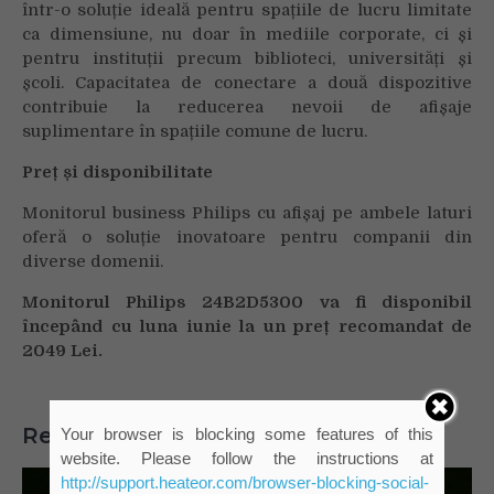
într-o soluție ideală pentru spațiile de lucru limitate
ca dimensiune, nu doar în mediile corporate, ci și
pentru instituții precum biblioteci, universități și
școli. Capacitatea de conectare a două dispozitive
contribuie la reducerea nevoii de afișaje
suplimentare în spațiile comune de lucru.
Preț și disponibilitate
Monitorul business Philips cu afișaj pe ambele laturi
oferă o soluție inovatoare pentru companii din
diverse domenii.
Monitorul Philips 24B2D5300 va fi disponibil
începând cu luna iunie la un preț recomandat de
2049 Lei.
Related Posts
Your browser is blocking some features of this
website. Please follow the instructions at
http://support.heateor.com/browser-blocking-social-