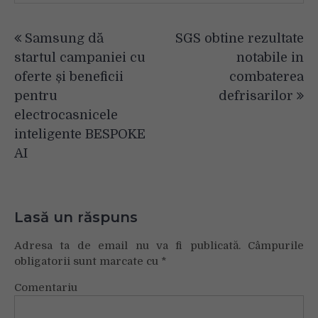
Navigare
Samsung dă
SGS obtine rezultate
în
startul campaniei cu
notabile in
articole
oferte și beneficii
combaterea
pentru
defrisarilor
electrocasnicele
inteligente BESPOKE
AI
Lasă un răspuns
Adresa ta de email nu va fi publicată.
Câmpurile
obligatorii sunt marcate cu
*
Comentariu