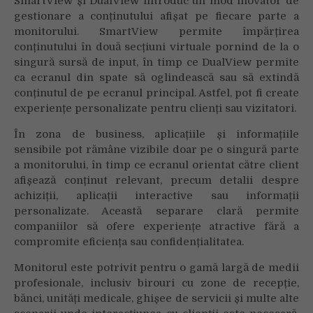
SmartView și DualView introduc un mod inovator de
gestionare a conținutului afișat pe fiecare parte a
monitorului. SmartView permite împărțirea
conținutului în două secțiuni virtuale pornind de la o
singură sursă de input, în timp ce DualView permite
ca ecranul din spate să oglindească sau să extindă
conținutul de pe ecranul principal. Astfel, pot fi create
experiențe personalizate pentru clienți sau vizitatori.
În zona de business, aplicațiile și informațiile
sensibile pot rămâne vizibile doar pe o singură parte
a monitorului, în timp ce ecranul orientat către client
afișează conținut relevant, precum detalii despre
achiziții, aplicații interactive sau informații
personalizate. Această separare clară permite
companiilor să ofere experiențe atractive fără a
compromite eficiența sau confidențialitatea.
Monitorul este potrivit pentru o gamă largă de medii
profesionale, inclusiv birouri cu zone de recepție,
bănci, unități medicale, ghișee de servicii și multe alte