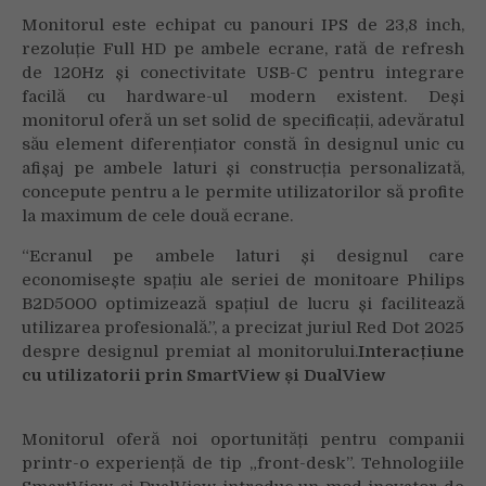
Monitorul este echipat cu panouri IPS de 23,8 inch,
rezoluție Full HD pe ambele ecrane, rată de refresh
de 120Hz și conectivitate USB-C pentru integrare
facilă cu hardware-ul modern existent. Deși
monitorul oferă un set solid de specificații, adevăratul
său element diferențiator constă în designul unic cu
afișaj pe ambele laturi și construcția personalizată,
concepute pentru a le permite utilizatorilor să profite
la maximum de cele două ecrane.
“Ecranul pe ambele laturi și designul care
economisește spațiu ale seriei de monitoare Philips
B2D5000 optimizează spațiul de lucru și facilitează
utilizarea profesională.”, a precizat juriul Red Dot 2025
despre designul premiat al monitorului.
Interacțiune
cu utilizatorii prin SmartView și DualView
Monitorul oferă noi oportunități pentru companii
printr-o experiență de tip „front-desk”. Tehnologiile