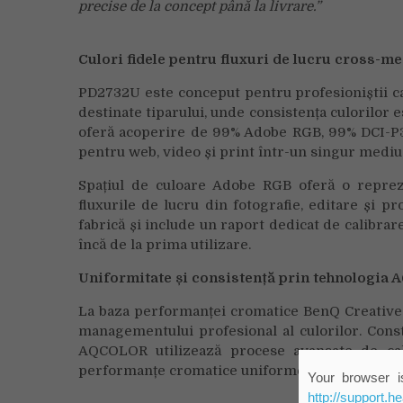
precise de la concept până la livrare.”
Culori fidele pentru fluxuri de lucru cross-m
PD2732U este conceput pentru profesioniștii car
destinate tiparului, unde consistența culorilor e
oferă acoperire de 99% Adobe RGB, 99% DCI-P3 
pentru web, video și print într-un singur mediu
Spațiul de culoare Adobe RGB oferă o reprezen
fluxurile de lucru din fotografie, editare și p
fabrică și include un raport dedicat de calibrare
încă de la prima utilizare.
Uniformitate și consistență prin tehnologia
La baza performanței cromatice BenQ Creative
managementului profesional al culorilor. Constru
AQCOLOR utilizează procese avansate de cali
performanțe cromatice uniforme pe întreaga sup
Your browser is
http://support.h