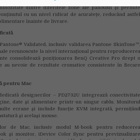
minozitate dintre diferitele zone ale panoului și permit
conținutul cu un nivel ridicat de acuratețe, reducând astfe
plimentare înainte de livrare.
ficată
 Pantone® Validated, inclusiv validarea Pantone SkinTone™
ale recunoscute la nivel internațional pentru reproducere
ndente consolidează poziționarea BenQ Creative Pro drept 
re au nevoie de rezultate cromatice consistente în fiecar
tă pentru Mac
edicată designerilor – PD2732U integrează conectivitat
ne, date și alimentare printr-un singur cablu. Monitoru
multe ecrane și include funcție KVM integrată, permițân
statură și același mouse.
orilor de Mac, inclusiv modul M-book pentru reducere
ok și monitor, iDevice Color Sync pentru previzualizar