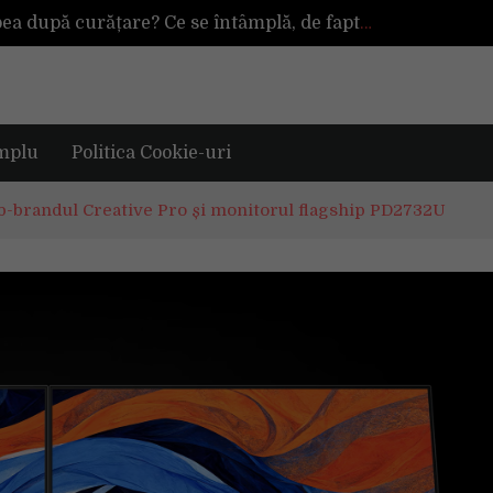
De ce reapar mirosurile din canapea după curățare? Ce se întâmplă, de fapt, în tapițerie
rena alături de tine?
TAG investește 500.000 de euro în retail în 2026, pentru modernizarea magazinelor și extinderea portofoliului
Vara fără reflexii: cum schimbă lentilele polarizate Nikon Polashade felul în care vezi
Tot ce trebuie sa stii inainte de Summer Well 2026. Ghidul complet pentru editia aniversara de 15 ani
mplu
Politica Cookie-uri
b-brandul Creative Pro și monitorul flagship PD2732U