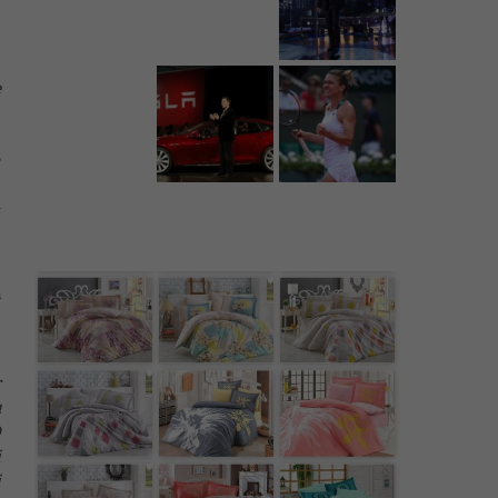
e
,
e
n
e
ă
e
r
u
Q
i
i