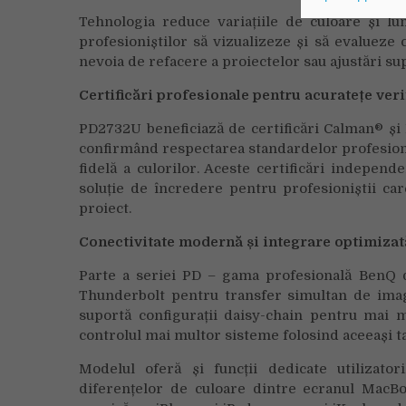
Tehnologia reduce variațiile de culoare și lu
profesioniștilor să vizualizeze și să evalueze 
nevoia de refacere a proiectelor sau ajustări su
Certificări profesionale pentru acuratețe veri
PD2732U beneficiază de certificări Calman® și
confirmând respectarea standardelor profesion
fidelă a culorilor. Aceste certificări indepe
soluție de încredere pentru profesioniștii ca
proiect.
Conectivitate modernă și integrare optimiza
Parte a seriei PD – gama profesională BenQ d
Thunderbolt pentru transfer simultan de imagi
suportă configurații daisy-chain pentru mai 
controlul mai multor sisteme folosind aceeași ta
Modelul oferă și funcții dedicate utilizat
diferențelor de culoare dintre ecranul MacBo