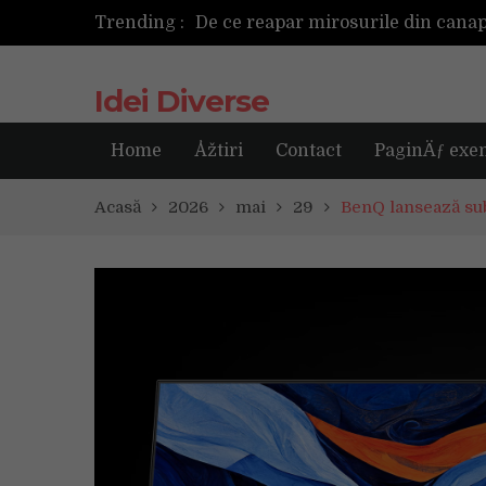
Trending :
Cum ar fi dacă ceasul tău s-ar ant
Idei Diverse
Home
Åžtiri
Contact
PaginÄƒ exe
Acasă
2026
mai
29
BenQ lansează su