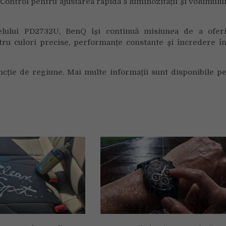
Control pentru ajustarea rapidă a luminozității și volumulu
lului PD2732U, BenQ își continuă misiunea de a ofer
entru culori precise, performanțe constante și încredere î
funcție de regiune. Mai multe informații sunt disponibile p