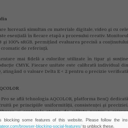
edia
e lucrează simultan cu materiale digitale, video și cu cel
ste esențială în fiecare etapă a procesului creativ. Monitoru
și 100% sRGB, permițând evaluarea precisă a conținutulu
 cromatic de referință.
tare mai fidelă a culorilor utilizate în tipar și susțin
roducție CMYK. Fiecare unitate este calibrată individual di
, atingând o valoare Delta E < 2 pentru o precizie verificat
 AQCOLOR
 Pro se află tehnologia AQCOLOR, platforma BenQ dedicat
ită pe principiile uniformității, consistenței și preciziei
brare și controale stricte de calitate pentru a asigur
rafață a ecranului.
 blocking some features of this website. Please follow the inst
eateor.com/browser-blocking-social-features/
to unblock these.