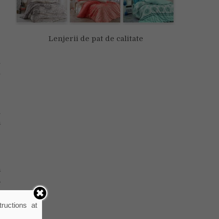
Lenjerii de pat de calitate
e
l
i
e
n
ă
ă
,
a
ructions at