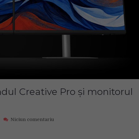
ul Creative Pro și monitorul
on
e
Niciun comentariu
BenQ
lansează
sub-