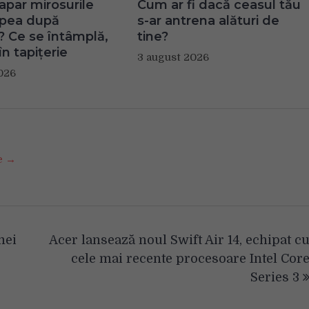
apar mirosurile
Cum ar fi dacă ceasul tău
apea după
s-ar antrena alături de
? Ce se întâmplă,
tine?
în tapițerie
3 august 2026
026
se →
mei
Acer lansează noul Swift Air 14, echipat c
cele mai recente procesoare Intel Cor
Series 3