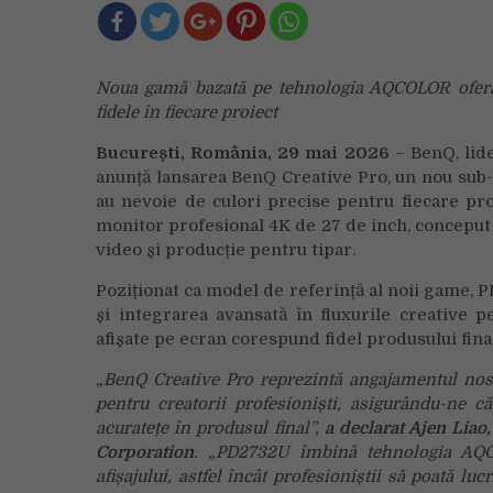
Noua gamă bazată pe tehnologia AQCOLOR oferă pr
fidele în fiecare proiect
București, România, 29 mai 2026
– BenQ, lide
anunță lansarea BenQ Creative Pro, un nou sub-b
au nevoie de culori precise pentru fiecare p
monitor profesional 4K de 27 de inch, conceput 
video și producție pentru tipar.
Poziționat ca model de referință al noii game, 
și integrarea avansată în fluxurile creative p
afișate pe ecran corespund fidel produsului final
„BenQ Creative Pro reprezintă angajamentul nos
pentru creatorii profesioniști, asigurându-ne că
acuratețe în produsul final”,
a declarat Ajen Liao
Corporation
. „PD2732U îmbină tehnologia AQC
afișajului, astfel încât profesioniștii să poată lu