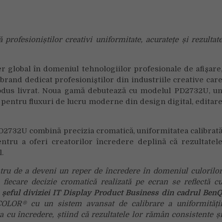
brandul
Creative
Pro
ofesioniștilor creativi uniformitate, acuratețe și rezultat
și
monitorul
flagship
r global în domeniul tehnologiilor profesionale de afișare
PD2732U
rand dedicat profesioniștilor din industriile creative car
rodus livrat. Noua gamă debutează cu modelul PD2732U, u
pentru fluxuri de lucru moderne din design digital, editar
PD2732U combină precizia cromatică, uniformitatea calibrat
entru a oferi creatorilor încredere deplină că rezultatel
.
tru de a deveni un reper de încredere în domeniul culorilo
 fiecare decizie cromatică realizată pe ecran se reflectă c
, șeful diviziei IT Display Product Business din cadrul Ben
OLOR® cu un sistem avansat de calibrare a uniformități
cra cu încredere, știind că rezultatele lor rămân consistente ș