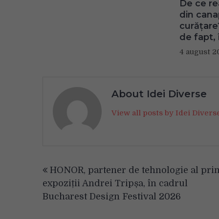
De ce re
din can
curățare
de fapt, 
4 august 2
About Idei Diverse
View all posts by Idei Diver
Navigare
HONOR, partener de tehnologie al pri
în
expoziții Andrei Tripșa, în cadrul
articole
Bucharest Design Festival 2026