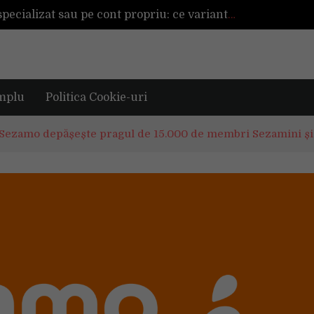
Înființarea unei afaceri cu ajutor specializat sau pe cont propriu: ce variantă este mai avantajoasă?
a mai reușită de până acum
Mașinile de spălat și uscătoarele bazate pe inteligență artificială îți cunosc hainele mai bine decât tine
De ce reapar mirosurile din canapea după curățare? Ce se întâmplă, de fapt, în tapițerie
Tot ce trebuie sa stii inainte de Summer Well 2026. Ghidul complet pentru editia aniversara de 15 ani
mplu
Politica Cookie-uri
, Sezamo depășește pragul de 15.000 de membri Sezamini și