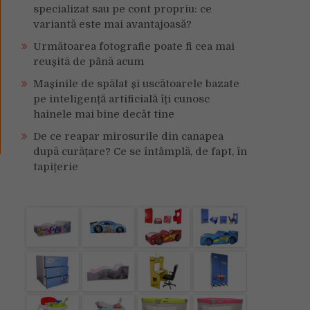
specializat sau pe cont propriu: ce
variantă este mai avantajoasă?
Următoarea fotografie poate fi cea mai
reușită de până acum
Mașinile de spălat și uscătoarele bazate
pe inteligență artificială îți cunosc
hainele mai bine decât tine
De ce reapar mirosurile din canapea
după curățare? Ce se întâmplă, de fapt, în
tapițerie