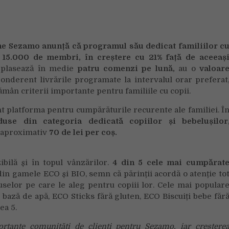
Copilului,
Sezamo
depășește
pragul
ne Sezamo anunță că programul său dedicat familiilor c
de
e 15.000 de membri, în creștere cu 21% față de aceeaș
15.000
plasează în medie
patru comenzi pe lună,
au o
valoar
de
onderent livrările programate la intervalul orar preferat
membri
Sezamini
mân criterii importante pentru familiile cu copii.
și
nt platforma pentru cumpărăturile recurente ale familiei. Î
lansează
se din categoria dedicată copiilor și bebelușilor
colecția
 aproximativ
70 de lei per coș.
Panini
FIFA
World
ibilă și în topul vânzărilor.
4 din 5 cele mai cumpărat
Cup
in gamele ECO și BIO, semn că părinții acordă o atenție to
2026™
uselor pe care le aleg pentru copiii lor. Cele mai popular
ază de apă, ECO Sticks fără gluten, ECO Biscuiți bebe făr
ea 5.
ortante comunități de clienți pentru Sezamo, iar creștere