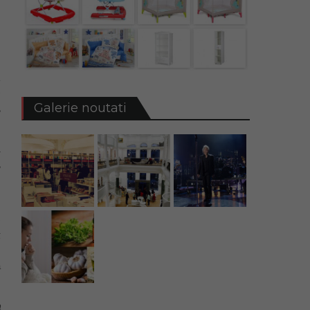
u
i
e
Galerie noutati
,
n
,
e
t
e
ă
a