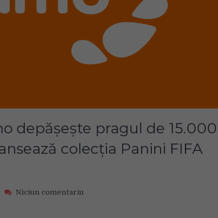
mo depășește pragul de 15.000
ansează colecția Panini FIFA
on
Niciun comentariu
De
Ziua