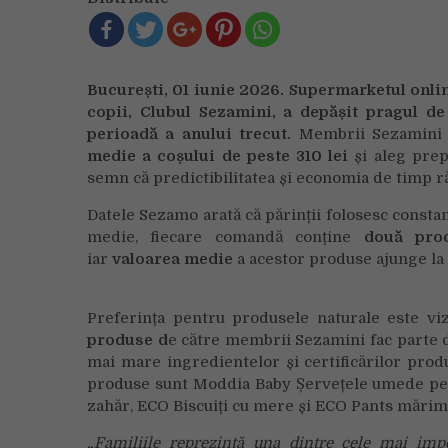
București, 01 iunie 2026. Supermarketul onli
copii, Clubul Sezamini, a depășit pragul d
perioadă a anului trecut.
Membrii Sezamini 
medie a coșului de peste 310 lei
și aleg prep
semn că predictibilitatea și economia de timp ră
Datele Sezamo arată că părinții folosesc consta
medie, fiecare comandă conține
două produ
iar
valoarea medie
a acestor produse ajunge la
Preferința pentru produsele naturale este viz
produse d
e către membrii Sezamini fac parte d
mai mare ingredientelor și certificărilor prod
produse sunt Moddia Baby Șervețele umede pe b
zahăr, ECO Biscuiți cu mere și ECO Pants mărim
„Familiile reprezintă una dintre cele mai imp