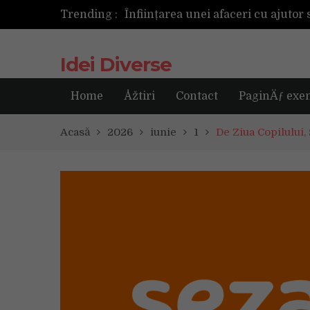
Trending :
Următoarea fotografie poate fi ce
Idei Diverse
Home
Åžtiri
Contact
PaginÄƒ exe
Acasă
2026
iunie
1
De Ziua Copilului