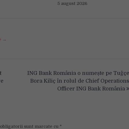
5 august 2026
se →
t
ING Bank România o numește pe Tuğç
re
Bora Kiliç în rolul de Chief Operation
Officer ING Bank România
obligatorii sunt marcate cu
*