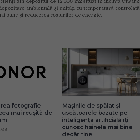
 clienți din depozitul de 12.000 m2 situat în incinta CTPark
 depozitare ambientală și unități cu temperatură controlată
mai bune și reducerea costurilor de energie.
ea fotografie
Mașinile de spălat și
 cea mai reușită de
uscătoarele bazate pe
um
inteligență artificială îți
cunosc hainele mai bine
026
decât tine