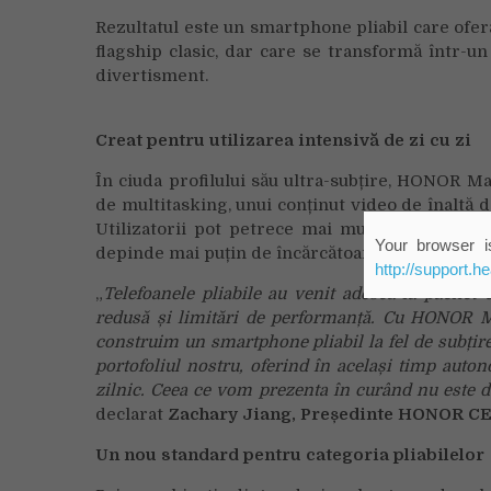
Rezultatul este un smartphone pliabil care ofe
flagship clasic, dar care se transformă într-un
divertisment.
Creat pentru utilizarea intensivă de zi cu zi
În ciuda profilului său ultra-subțire, HONOR Mag
de multitasking, unui conținut video de înaltă de
Utilizatorii pot petrece mai mult timp pe ecra
Your browser is
depinde mai puțin de încărcătoare sau baterii ext
http://support.h
„
Telefoanele pliabile au venit adesea la pache
redusă și limitări de performanță. Cu HONOR M
construim un smartphone pliabil la fel de subțir
portofoliul nostru, oferind în același timp autono
zilnic. Ceea ce vom prezenta în curând nu este d
declarat
Zachary Jiang, Pre
ședinte
HONOR CEE
Un nou standard pentru categoria pliabilelor