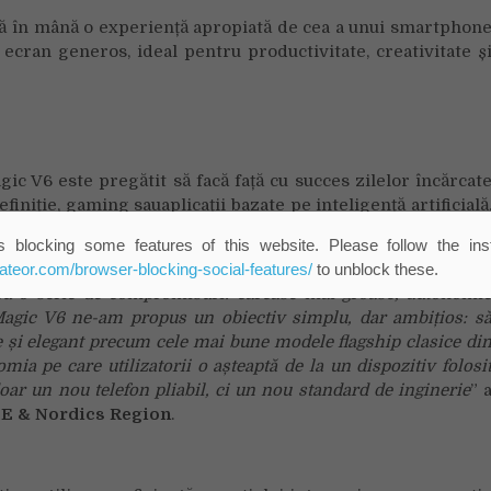
ră în mână o experiență apropiată de cea a unui smartphon
 ecran generos, ideal pentru productivitate, creativitate ș
ic V6 este pregătit să facă față cu succes zilelor încărcat
finiție, gaming sauaplicații bazate pe inteligență artificială
nul principal, pot comuta mai ușor între activități și po
 blocking some features of this website. Please follow the inst
erne, chiar și în scenarii de utilizare solicitante.
eateor.com/browser-blocking-social-features/
to unblock these.
t cu o serie de compromisuri: carcase mai groase, autonomi
agic V6 ne-am propus un obiectiv simplu, dar ambițios: s
e și elegant precum cele mai bune modele flagship clasice di
mia pe care utilizatorii o așteaptă de la un dispozitiv folosi
oar un nou telefon pliabil, ci un nou standard de inginerie
” 
 & Nordics Region
.