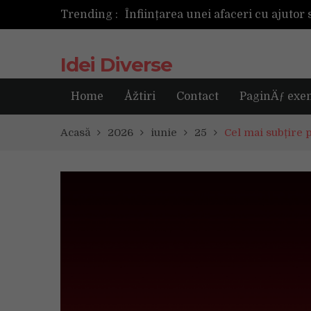
Trending :
Cum ar fi dacă ceasul tău s-ar ant
Idei Diverse
Home
Åžtiri
Contact
PaginÄƒ exe
Acasă
2026
iunie
25
Cel mai subțire 