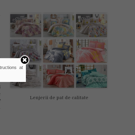
e
i
e
.
t
ructions at
e
ă
n
Lenjerii de pat de calitate
t
a