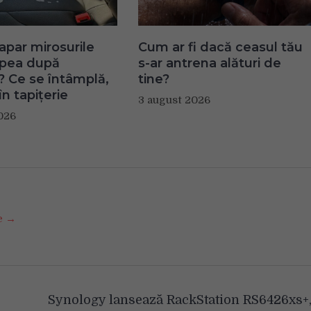
apar mirosurile
Cum ar fi dacă ceasul tău
apea după
s-ar antrena alături de
? Ce se întâmplă,
tine?
în tapițerie
3 august 2026
026
se →
Synology lansează RackStation RS6426xs+