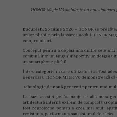
HONOR Magic V6 stabilește un nou standard pe
București,
25 iunie 2026
–
HONOR se pregăteșt
urilor pliabile prin lansarea noului HONOR Magic
compromisuri.
Conceput pentru a depăși una dintre cele mai
combină într-un singur dispozitiv un design ultr
un smartphone pliabil.
Într-o categorie în care utilizatorii au fost ad
generoasă, HONOR Magic V6 demonstrează că cel
Tehnologie de nouă generație pentru mai mu
La baza acestei performanțe se află noua gen
arhitectură internă extrem de compactă și opt
fost reproiectat pentru a crea mai mult spați
rezistența, performanța sau sistemul de răcire.