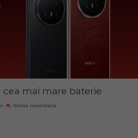
cu cea mai mare baterie
on
se
Niciun comentariu
Cel
mai
subțire
pliabil
cu