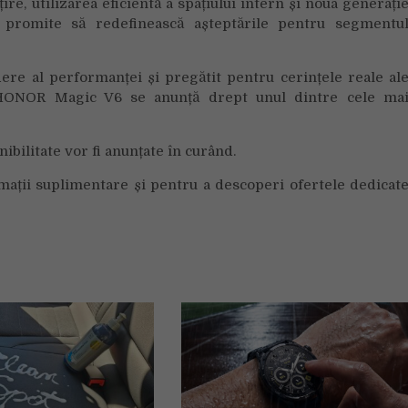
e, utilizarea eficientă a spațiului intern și noua generați
 promite să redefinească așteptările pentru segmentu
dere al performanței și pregătit pentru cerințele reale al
, HONOR Magic V6 se anunță drept unul dintre cele ma
ibilitate vor fi anunțate în curând.
mații suplimentare și pentru a descoperi ofertele dedicat