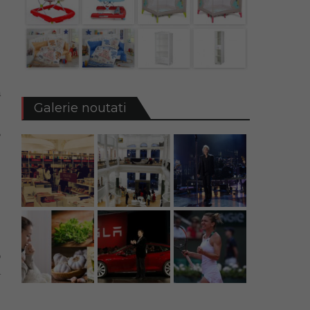
-
ă
Galerie noutati
6
-
e
o
a
e