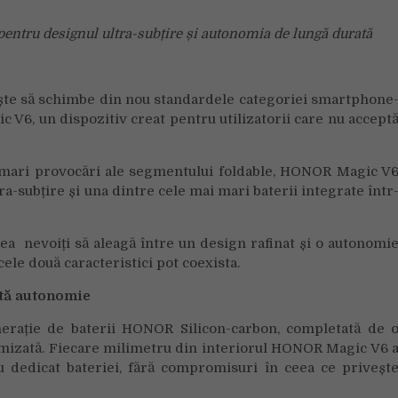
cea
ntru designul ultra-subțire și autonomia de lungă durată
mai
mare
baterie
e să schimbe din nou standardele categoriei smartphone
 V6, un dispozitiv creat pentru utilizatorii care nu accept
 mari provocări ale segmentului foldable, HONOR Magic V
a-subțire și una dintre cele mai mari baterii integrate într
esea nevoiți să aleagă între un design rafinat și o autonomi
e două caracteristici pot coexista.
ltă autonomie
erație de baterii HONOR Silicon-carbon, completată de 
imizată. Fiecare milimetru din interiorul HONOR Magic V6 
u dedicat bateriei, fără compromisuri în ceea ce priveșt