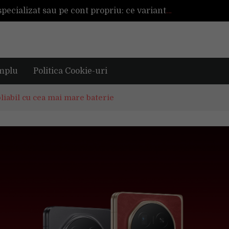
Înființarea unei afaceri cu ajutor specializat sau pe cont propriu: ce variantă este mai avantajoasă?
De ce reapar mirosurile din canapea după curățare? Ce se întâmplă, de fapt, în tapițerie
rena alături de tine?
TAG investește 500.000 de euro în retail în 2026, pentru modernizarea magazinelor și extinderea portofoliului
Tot ce trebuie sa stii inainte de Summer Well 2026. Ghidul complet pentru editia aniversara de 15 ani
mplu
Politica Cookie-uri
pliabil cu cea mai mare baterie