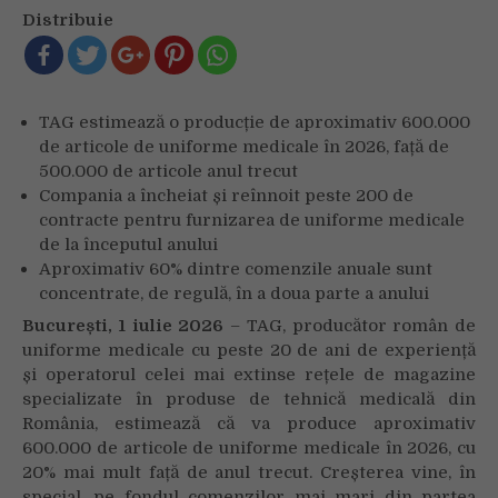
crește
Distribuie
cu
20%
producția
de
TAG estimează o producție de aproximativ 600.000
uniforme
de articole de uniforme medicale în 2026, față de
medicale
500.000 de articole anul trecut
în
Compania a încheiat și reînnoit peste 200 de
2026,
contracte pentru furnizarea de uniforme medicale
pe
fondul
de la începutul anului
comenzilor
Aproximativ 60% dintre comenzile anuale sunt
venite
concentrate, de regulă, în a doua parte a anului
de
București, 1 iulie 2026
– TAG, producător român de
la
uniforme medicale cu peste 20 de ani de experiență
rețele
și operatorul celei mai extinse rețele de magazine
private
specializate în produse de tehnică medicală din
de
România, estimează că va produce aproximativ
clinici,
600.000 de articole de uniforme medicale în 2026, cu
spitale
20% mai mult față de anul trecut. Creșterea vine, în
publice
special, pe fondul comenzilor mai mari din partea