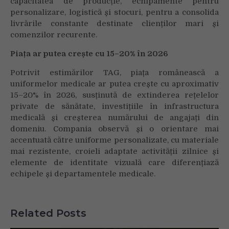
capacitatea de producție, echipamente pentru
personalizare, logistică și stocuri, pentru a consolida
livrările constante destinate clienților mari și
comenzilor recurente.
Piața ar putea crește cu 15–20% în 2026
Potrivit estimărilor TAG, piața românească a
uniformelor medicale ar putea crește cu aproximativ
15–20% în 2026, susținută de extinderea rețelelor
private de sănătate, investițiile în infrastructura
medicală și creșterea numărului de angajați din
domeniu. Compania observă și o orientare mai
accentuată către uniforme personalizate, cu materiale
mai rezistente, croieli adaptate activității zilnice și
elemente de identitate vizuală care diferențiază
echipele și departamentele medicale.
Related Posts