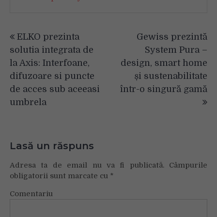
Navigare
ELKO prezinta
Gewiss prezintă
în
solutia integrata de
System Pura –
articole
la Axis: Interfoane,
design, smart home
difuzoare si puncte
și sustenabilitate
de acces sub aceeasi
într-o singură gamă
umbrela
Lasă un răspuns
Adresa ta de email nu va fi publicată.
Câmpurile
obligatorii sunt marcate cu
*
Comentariu