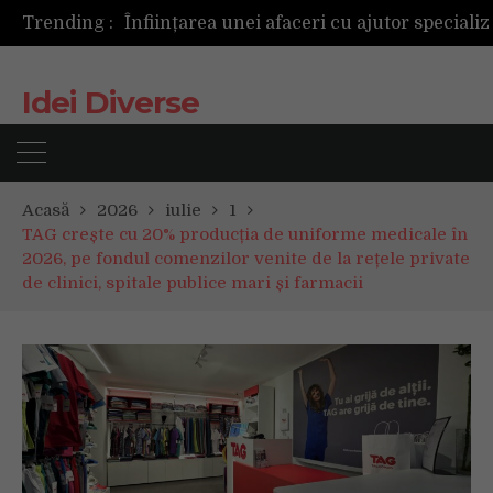
Trending :
Următoarea fotografie poate fi cea mai reușită de până acum
Mașinile de spălat și uscătoarele bazate pe inteligență artificială îți cunosc hainele mai bine decât tine
De ce reapar mirosurile din canapea după curățare? Ce se întâmplă, de fapt, în tapițerie
Idei Diverse
Tot ce trebuie sa stii inainte de Summer Well 2026. Ghidul complet pentru editia aniversara de 15 ani
Acasă
2026
iulie
1
TAG crește cu 20% producția de uniforme medicale în
2026, pe fondul comenzilor venite de la rețele private
de clinici, spitale publice mari și farmacii