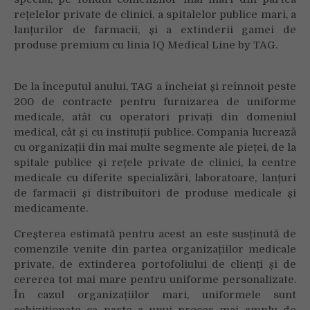
mari
rețelelor private de clinici, a spitalelor publice mari, a
și
lanțurilor de farmacii, și a extinderii gamei de
farmacii
produse premium cu linia IQ Medical Line by TAG.
De la începutul anului, TAG a încheiat și reînnoit peste
200 de contracte pentru furnizarea de uniforme
medicale, atât cu operatori privați din domeniul
medical, cât și cu instituții publice. Compania lucrează
cu organizații din mai multe segmente ale pieței, de la
spitale publice și rețele private de clinici, la centre
medicale cu diferite specializări, laboratoare, lanțuri
de farmacii și distribuitori de produse medicale și
medicamente.
Creșterea estimată pentru acest an este susținută de
comenzile venite din partea organizațiilor medicale
private, de extinderea portofoliului de clienți și de
cererea tot mai mare pentru uniforme personalizate.
În cazul organizațiilor mari, uniformele sunt
achiziționate ca parte a unui proces mai amplu de