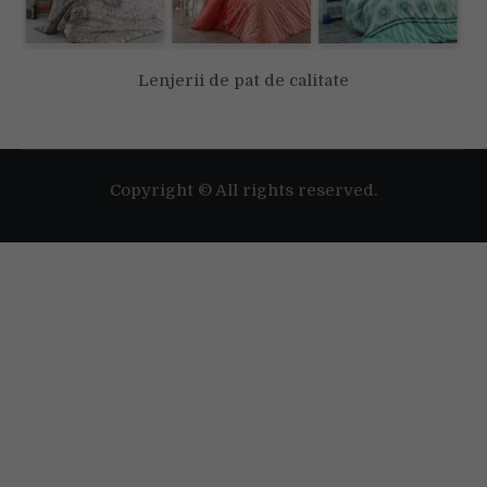
Lenjerii de pat de calitate
Folosim cookie-uri pentru a-ți oferi cea mai bună experiență pe
situl nostru web.
Poți afla mai multe despre cookie-urile pe care le folosim sau să
le dezactivezi în
setări
.
Copyright © All rights reserved.
Accept