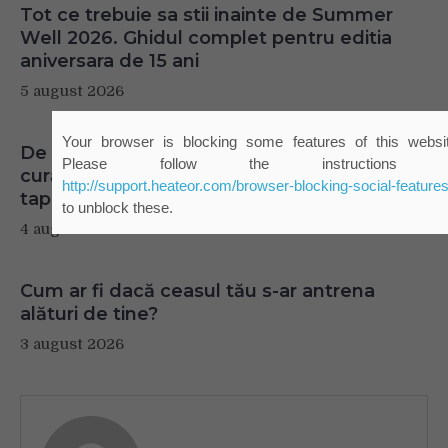
Tot ce trebuie sa stii inainte de Summer
Well 2026. Ghidul complet pentru editia
aniversara de 15 ani
5 august 2026
De ce reapar mirosurile din canapea după
curățare? Ce se întâmplă, de fapt, în
tapițerie
4 august 2026
Cum ar fi dacă ceasul tău s-ar antrena
alături de tine?
3 august 2026