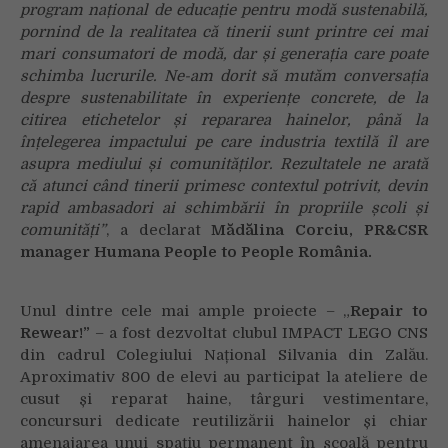
program național de educație pentru modă sustenabilă,
pornind de la realitatea că tinerii sunt printre cei mai
mari consumatori de modă, dar și generația care poate
schimba lucrurile. Ne-am dorit să mutăm conversația
despre sustenabilitate în experiențe concrete, de la
citirea etichetelor și repararea hainelor, până la
înțelegerea impactului pe care industria textilă îl are
asupra mediului și comunităților. Rezultatele ne arată
că atunci când tinerii primesc contextul potrivit, devin
rapid ambasadori ai schimbării în propriile școli și
comunități”
, a declarat
Mădălina Corciu, PR&CSR
manager Humana People to People România.
Unul dintre cele mai ample proiecte – „
Repair to
Rewear!”
– a fost dezvoltat clubul IMPACT LEGO CNS
din cadrul Colegiului Național Silvania din Zalău.
Aproximativ 800 de elevi au participat la ateliere de
cusut și reparat haine, târguri vestimentare,
concursuri dedicate reutilizării hainelor și chiar
amenajarea unui spațiu permanent în școală pentru