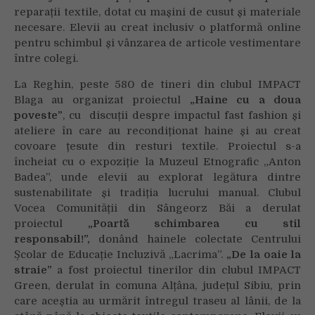
reparații textile, dotat cu mașini de cusut și materiale
necesare. Elevii au creat inclusiv o platformă online
pentru schimbul și vânzarea de articole vestimentare
între colegi.
La Reghin, peste 580 de tineri din clubul IMPACT
Blaga au organizat proiectul
„Haine cu a doua
poveste”
, cu discuții despre impactul fast fashion și
ateliere în care au recondiționat haine și au creat
covoare țesute din resturi textile. Proiectul s-a
încheiat cu o expoziție la Muzeul Etnografic „Anton
Badea”, unde elevii au explorat legătura dintre
sustenabilitate și tradiția lucrului manual. Clubul
Vocea Comunității din Sângeorz Băi a derulat
proiectul
„Poartă schimbarea cu stil
responsabil!”,
donând hainele colectate Centrului
Școlar de Educație Incluzivă „Lacrima”.
„De la oaie la
straie”
a fost proiectul tinerilor din clubul IMPACT
Green, derulat în comuna Alțâna, județul Sibiu, prin
care aceștia au urmărit întregul traseu al lânii, de la