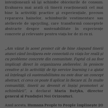
intenționează să își schimbe obiceiurile de consum.
Evaluarea mai arată că tinerii reacționează cel mai
bine la activități practice și experiențiale, precum
repararea hainelor, schimburile vestimentare sau
atelierele de upcycling, care transformă conceptele
abstracte despre sustenabilitate în experiențe
concrete și relevante pentru viața lor de zi cu zi.
„Am văzut în acest proiect cât de bine răspund tinerii
atunci când învățarea este conectată cu viața lor reală și
cu probleme concrete din comunitate. Faptul că au fost
implicați direct în organizarea atelierelor, în proiecte
creative și în activități de tip service learning i-a ajutat
să înțeleagă că sustenabilitatea nu este doar un concept
abstract, ci ceva ce poate fi aplicat în fiecare zi. În multe
comunități, tinerii au devenit ei înșiși promotori ai
schimbării”
, a declarat
Maria Butyka, director
general al Fundației Noi Orizonturi.
Your browser is blocking some features of this
website. Please follow the instructions at
Anul acesta,
Humana People to People împlinește 20