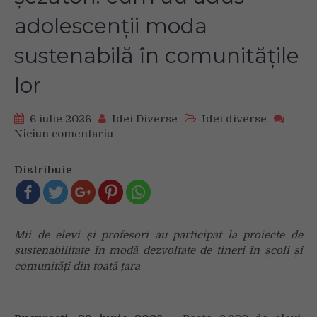
adolescenții moda
sustenabilă în comunitățile
lor
6 iulie 2026
Idei Diverse
Idei diverse
Niciun comentariu
on
De
la
Distribuie
ateliere
de
reparat
haine
Mii de elevi și profesori au participat la proiecte de
la
sustenabilitate în modă dezvoltate de tineri în școli și
târguri
comunități din toată țara
textile
și
șezători:
cum