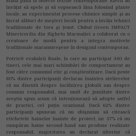
stână până la obiecte textile contemporane. Elevii au
învățat să spele și să vopsească lâna folosind plante
locale, au experimentat procese chimice simple și au
lucrat alături de meșteri locali pentru a învăța tehnici
tradiționale de tors și țesut. Clubul Green IMPACT
Misericordia din Sighetu Marmației a colaborat cu o
creatoare de modă pentru a integra motivele
tradiționale maramureșene în designul contemporan.
Potrivit evaluării finale, la care au participat 340 de
tineri, cele mai mari schimbări de comportament au
fost către consumul etic și conștientizare. Dacă peste
80% dintre participanți declarau înaintea atelierelor
că nu discută despre încălzirea globală sau despre
consum responsabil, mai mult de jumătate dintre
aceștia spun acum că intenționează să adopte astfel
de practici, cel puțin ocazional. Dacă 62% dintre
participanți spuneau că nu obișnuiau să citească
etichetele hainelor înainte de proiect, iar 57% că nu
cumpărau haine second-hand sau produse realizate
responsabil, majoritatea au declarat ulterior că