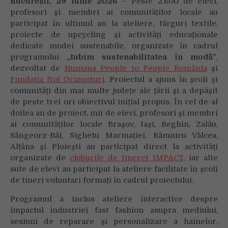
București, 29 iunie 2026
– Peste 2.600 de elevi,
au
profesori și membri ai comunităților locale au
adus
participat în ultimul an la ateliere, târguri textile,
adolescenții
proiecte de upcycling și activități educaționale
moda
dedicate modei sustenabile, organizate în cadrul
sustenabilă
programului
„Iubim sustenabilitatea în modă”
,
în
dezvoltat de
Humana People to People România
și
comunitățile
Fundația Noi Orizonturi
. Proiectul a ajuns în școli și
lor
comunități din mai multe județe ale țării și a depășit
de peste trei ori obiectivul inițial propus. În cel de-al
doilea an de proiect, mii de elevi, profesori și membri
ai comunităților locale Brașov, Iași, Reghin, Zalău,
Sângeorz-Băi, Sighetu Marmației, Râmnicu Vâlcea,
Alțâna și Ploiești au participat direct la activități
organizate de
cluburile de tineret IMPACT
, iar alte
sute de elevi au participat la ateliere facilitate în școli
de tineri voluntari formați în cadrul proiectului.
Programul a inclus ateliere interactive despre
impactul industriei fast fashion asupra mediului,
sesiuni de reparare și personalizare a hainelor,