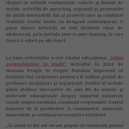
târguri de schimb vestimentar, colecte și donații de
textile, activități de upcycling, expoziții și prezentări
de modă sustenabilă, dar și proiecte care au combinat
tradițiile textile locale cu designul contemporan. O
parte dintre activități au fost facilitate chiar de
adolescenți, prin metoda
peer-to-peer learning
, în care
tinerii îi educă pe alți tineri.
La baza activităților a stat Ghidul educațional
„Iubim
sustenabilitatea în modă”
, dezvoltat în 2024 de
Humana People to People România împreună cu
Fundația Noi Orizonturi pentru a fi utilizat gratuit de
profesori, facilitatori și organizații. Toolkit-ul include
patru ateliere interactive de câte 90 de minute și
materiale educaționale despre impactul industriei
textile asupra mediului, consumul responsabil, traseul
hainelor de la producător la consumator, materiale
sustenabile și reutilizarea creativă a textilelor.
„În urmă cu doi ani ne-am propus să construim primul